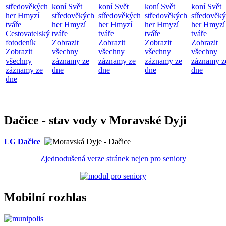
středověkých
koní
Svět
koní
Svět
koní
Svět
koní
Svět
her
Hmyzí
středověkých
středověkých
středověkých
středověk
tváře
her
Hmyzí
her
Hmyzí
her
Hmyzí
her
Hmyzí
Cestovatelský
tváře
tváře
tváře
tváře
fotodeník
Zobrazit
Zobrazit
Zobrazit
Zobrazit
Zobrazit
všechny
všechny
všechny
všechny
všechny
záznamy ze
záznamy ze
záznamy ze
záznamy z
záznamy ze
dne
dne
dne
dne
dne
Dačice - stav vody v Moravské Dyji
LG Dačice
Zjednodušená verze stránek nejen pro seniory
Mobilní rozhlas