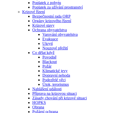
Poplatek z pobytu
Poplatek za užívání prostranství
Krizové řízení
Bezpečnostní rada ORP
Orgány krizového řízení
Krizové stavy
Ochrana obyvatelstva
Varování obyvatelstva
Evakuace
Ukrytí
Nouzové přežití
Co dělat když
Povodně
Blackout
Požár
Klimatické jevy
Dopravní nehoda
Podezřelé věci
Útok, terorismus
Nahlášení události
Příprava na krizovou situaci
Zásady chování při krizové situaci
HOPKS
Obrana
Požární ochrana