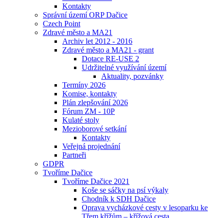
Kontakty
Správní území ORP Dačice
Czech Point
Zdravé město a MA21
Archiv let 2012 - 2016
Zdravé město a MA21 - grant
Dotace RE-USE 2
Udržitelné využívání území
Aktuality, pozvánky
Termíny 2026
Komise, kontakty
Plán zlepšování 2026
Fórum ZM - 10P
Kulaté stoly
Mezioborové setkání
Kontakty
Veřejná projednání
Partneři
GDPR
Tvoříme Dačice
Tvoříme Dačice 2021
Koše se sáčky na psí výkaly
Chodník k SDH Dačice
Oprava vycházkové cesty v lesoparku ke
Třem křížům – křížová cesta