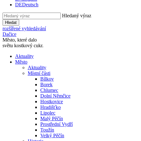
DE
Deutsch
Hledaný výraz
Hledat
rozšířené vyhledávání
Dačice
Město, které dalo
světu kostkový cukr.
Aktuality
Město
Aktuality
Místní části
Bílkov
Borek
Chlumec
Dolní Němčice
Hostkovice
Hradišťko
Lipolec
Malý Pěčín
Prostřední Vydří
Toužín
Velký Pěčín