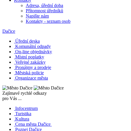
Kontakty
Adresa, úřední doba
Přítomnost úředníků
Napište nám
Kontakty - seznam osob
Dačice
Úřední deska
Komunální odpady
On-line objednávky
Místní poplatky
Veřejné zakázky
Pronájmy a prodeje
Městská policie
Organizace města
Zajímavé rychlé odkazy
pro Vás ...
Infocentrum
Turistika
Kultura
Cena města Dačice
Poznej Dačice