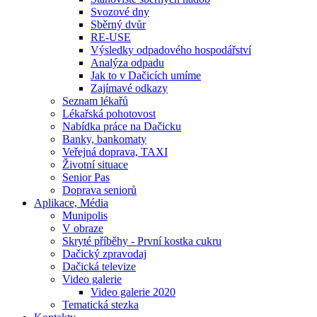
Svozové dny
Sběrný dvůr
RE-USE
Výsledky odpadového hospodářství
Analýza odpadu
Jak to v Dačicích umíme
Zajímavé odkazy
Seznam lékařů
Lékařská pohotovost
Nabídka práce na Dačicku
Banky, bankomaty
Veřejná doprava, TAXI
Životní situace
Senior Pas
Doprava seniorů
Aplikace, Média
Munipolis
V obraze
Skryté příběhy - První kostka cukru
Dačický zpravodaj
Dačická televize
Video galerie
Video galerie 2020
Tematická stezka