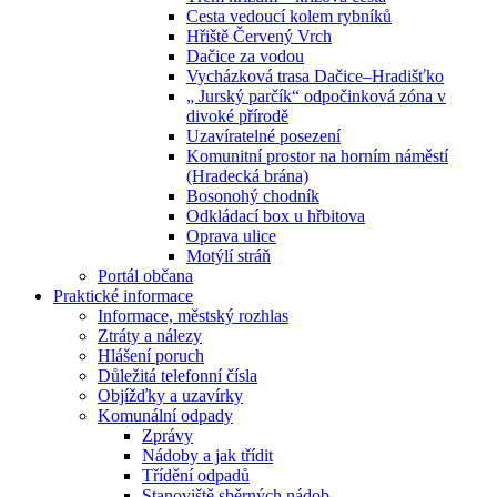
Cesta vedoucí kolem rybníků
Hřiště Červený Vrch
Dačice za vodou
Vycházková trasa Dačice–Hradišťko
„ Jurský parčík“ odpočinková zóna v
divoké přírodě
Uzavíratelné posezení
Komunitní prostor na horním náměstí
(Hradecká brána)
Bosonohý chodník
Odkládací box u hřbitova
Oprava ulice
Motýlí stráň
Portál občana
Praktické informace
Informace, městský rozhlas
Ztráty a nálezy
Hlášení poruch
Důležitá telefonní čísla
Objížďky a uzavírky
Komunální odpady
Zprávy
Nádoby a jak třídit
Třídění odpadů
Stanoviště sběrných nádob