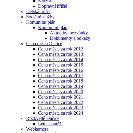
Kluziště
Dopravní hřiště
Dětská hřiště
Sociální služby
Komunitní plán
Komunitní plán
Aktuality, pozvánky
Dokumenty a odkazy
Cena města Dačice
Cena města za rok 2012
Cena města za rok 2013
Cena města za rok 2014
Cena města za rok 2015
Cena města za rok 2016
Cena města za rok 2017
Cena města za rok 2018
Cena města za rok 2019
Cena města za rok 2020
Cena města za rok 2021
Cena města za rok 2022
Cena města za rok 2023
Cena města za rok 2024
Rozkvetlé Dačice
Letos soutěží
Webkamera