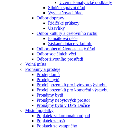
Územně analytické podklady
Silniční správní úřad
Vyvlastňovací úřad
Odbor dopravy
Řidičské průkazy
Uzavírky
Odbor kultury a cestovního ruchu
Památková péče
Získané dotace v kultuře
Odbor obecní živnostenský úřad
Odbor sociálních věcí
Odbor životního prostředí
Volná místa
Pronájmy a prodeje
Prodej domů
Prodeje bytů
Prodej pozemků pro bytovou výstavbu
Prodej pozemků pro komerční výstavbu
Pronájmy bytů
Pronájmy nebytových prostor
Pronájmy bytů v DPS Dačice
Místní poplatky
Poplatek za komunální odpad
Poplatek ze psů
Poplatek ze vstupného