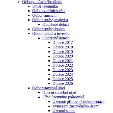
Odbory městského úřadu
Útvar tajemníka
Odbor vnitřních věcí
Odbor finanční
Odbor správy majetku
Obdržené dotace
Odbor správy budov
Odbor dotací a investic
Obdržené dotace
Dotace 2017
Dotace 2018
Dotace 2019
Dotace 2020
Dotace 2021
Dotace 2022
Dotace 2023
Dotace 2024
Dotace 2025
Dotace 2026
Odbor stavební úřad
Obecní stavební úřad
Úřad územního plánování
Územně plánovací dokumentace
Vymezení zastavěného území
Územní studie