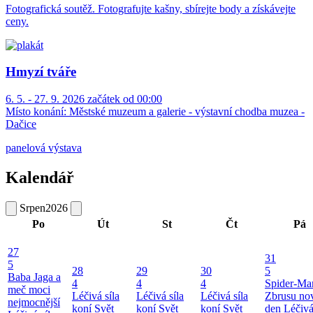
Fotografická soutěž. Fotografujte kašny, sbírejte body a získávejte
ceny.
Hmyzí tváře
6. 5. - 27. 9. 2026 začátek od 00:00
Místo konání:
Městské muzeum a galerie - výstavní chodba muzea -
Dačice
panelová výstava
Kalendář
Srpen
2026
Po
Út
St
Čt
Pá
27
31
5
28
29
30
5
Baba Jaga a
4
4
4
Spider-Ma
meč moci
Léčivá síla
Léčivá síla
Léčivá síla
Zbrusu no
nejmocnější
koní
Svět
koní
Svět
koní
Svět
den
Léčivá