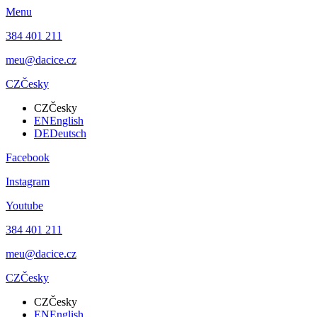
Menu
384 401 211
meu@dacice.cz
CZ
Česky
CZ
Česky
EN
English
DE
Deutsch
Facebook
Instagram
Youtube
384 401 211
meu@dacice.cz
CZ
Česky
CZ
Česky
EN
English