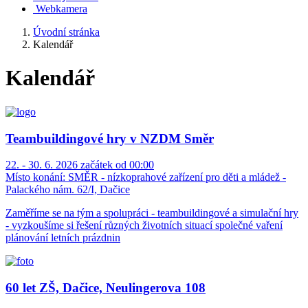
Webkamera
Úvodní stránka
Kalendář
Kalendář
Teambuildingové hry v NZDM Směr
22. - 30. 6. 2026 začátek od 00:00
Místo konání:
SMĚR - nízkoprahové zařízení pro děti a mládež -
Palackého nám. 62/I, Dačice
Zaměříme se na tým a spolupráci - teambuildingové a simulační hry
- vyzkoušíme si řešení různých životních situací společné vaření
plánování letních prázdnin
60 let ZŠ, Dačice, Neulingerova 108