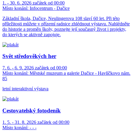
1. - 30. 6. 2026 začátek od 00:00
Místo konání:
Infocentrum - Dačice
Základní škola, Dačice, Neulingerova 108 slaví 60 let. Při této
příležitosti můžete v přízemí radnice zhlédnout výstavu. Nahlédněte
do historie a proměn školy, poznejte její současný život i projekty,
do kterých se aktivně zapojuje.
Svět středověkých her
7. 6. - 6. 9. 2026 začátek od 00:00
Místo konání:
Městské muzeum a galerie Dačice - Havlíčkovo nám.
85
letní interaktivní výstava
Cestovatelský fotodeník
1. 5. - 31. 8. 2026 začátek od 00:00
Místo konání:
- - -