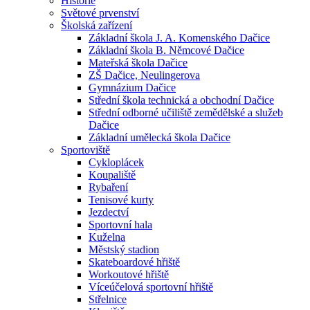
Historie
Světové prvenství
Školská zařízení
Základní škola J. A. Komenského Dačice
Základní škola B. Němcové Dačice
Mateřská škola Dačice
ZŠ Dačice, Neulingerova
Gymnázium Dačice
Střední škola technická a obchodní Dačice
Střední odborné učiliště zemědělské a služeb
Dačice
Základní umělecká škola Dačice
Sportoviště
Cykloplácek
Koupaliště
Rybaření
Tenisové kurty
Jezdectví
Sportovní hala
Kuželna
Městský stadion
Skateboardové hřiště
Workoutové hřiště
Víceúčelová sportovní hřiště
Střelnice