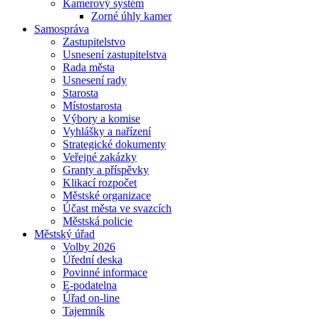
Kamerový systém
Zorné úhly kamer
Samospráva
Zastupitelstvo
Usnesení zastupitelstva
Rada města
Usnesení rady
Starosta
Místostarosta
Výbory a komise
Vyhlášky a nařízení
Strategické dokumenty
Veřejné zakázky
Granty a příspěvky
Klikací rozpočet
Městské organizace
Účast města ve svazcích
Městská policie
Městský úřad
Volby 2026
Úřední deska
Povinné informace
E-podatelna
Úřad on-line
Tajemník