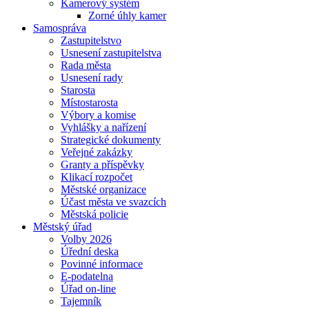
Kamerový systém
Zorné úhly kamer
Samospráva
Zastupitelstvo
Usnesení zastupitelstva
Rada města
Usnesení rady
Starosta
Místostarosta
Výbory a komise
Vyhlášky a nařízení
Strategické dokumenty
Veřejné zakázky
Granty a příspěvky
Klikací rozpočet
Městské organizace
Účast města ve svazcích
Městská policie
Městský úřad
Volby 2026
Úřední deska
Povinné informace
E-podatelna
Úřad on-line
Tajemník