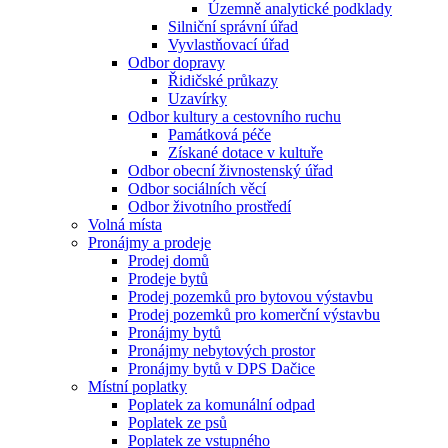
Územně analytické podklady
Silniční správní úřad
Vyvlastňovací úřad
Odbor dopravy
Řidičské průkazy
Uzavírky
Odbor kultury a cestovního ruchu
Památková péče
Získané dotace v kultuře
Odbor obecní živnostenský úřad
Odbor sociálních věcí
Odbor životního prostředí
Volná místa
Pronájmy a prodeje
Prodej domů
Prodeje bytů
Prodej pozemků pro bytovou výstavbu
Prodej pozemků pro komerční výstavbu
Pronájmy bytů
Pronájmy nebytových prostor
Pronájmy bytů v DPS Dačice
Místní poplatky
Poplatek za komunální odpad
Poplatek ze psů
Poplatek ze vstupného