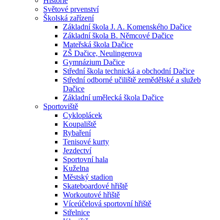
Historie
Světové prvenství
Školská zařízení
Základní škola J. A. Komenského Dačice
Základní škola B. Němcové Dačice
Mateřská škola Dačice
ZŠ Dačice, Neulingerova
Gymnázium Dačice
Střední škola technická a obchodní Dačice
Střední odborné učiliště zemědělské a služeb
Dačice
Základní umělecká škola Dačice
Sportoviště
Cykloplácek
Koupaliště
Rybaření
Tenisové kurty
Jezdectví
Sportovní hala
Kuželna
Městský stadion
Skateboardové hřiště
Workoutové hřiště
Víceúčelová sportovní hřiště
Střelnice