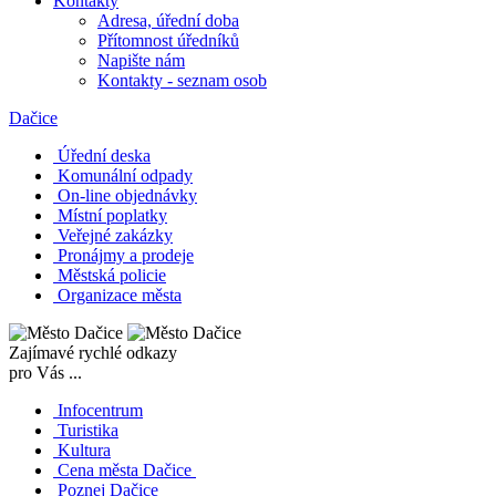
Kontakty
Adresa, úřední doba
Přítomnost úředníků
Napište nám
Kontakty - seznam osob
Dačice
Úřední deska
Komunální odpady
On-line objednávky
Místní poplatky
Veřejné zakázky
Pronájmy a prodeje
Městská policie
Organizace města
Zajímavé rychlé odkazy
pro Vás ...
Infocentrum
Turistika
Kultura
Cena města Dačice
Poznej Dačice