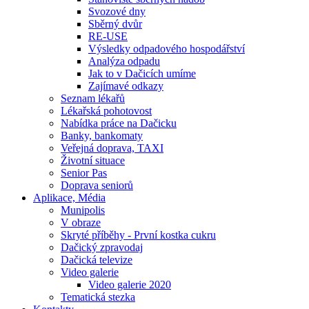
Svozové dny
Sběrný dvůr
RE-USE
Výsledky odpadového hospodářství
Analýza odpadu
Jak to v Dačicích umíme
Zajímavé odkazy
Seznam lékařů
Lékařská pohotovost
Nabídka práce na Dačicku
Banky, bankomaty
Veřejná doprava, TAXI
Životní situace
Senior Pas
Doprava seniorů
Aplikace, Média
Munipolis
V obraze
Skryté příběhy - První kostka cukru
Dačický zpravodaj
Dačická televize
Video galerie
Video galerie 2020
Tematická stezka