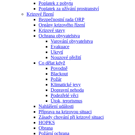
Poplatek z pobytu
Poplatek za užívání prostranství
Krizové řízení
Bezpečnostní rada ORP
Orgány krizového řízení
Krizové stavy
Ochrana obyvatelstva
Varování obyvatelstva
Evakuace
Ukrytí
Nouzové přežití
Co dělat když
Povodně
Blackout
Požár
Klimatické jevy
Dopravní nehoda
Podezřelé věci
Útok, terorismus
Nahlášení události
Příprava na krizovou situaci
Zásady chování při krizové situaci
HOPKS
Obrana
Požární ochrana