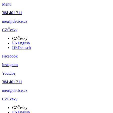
Menu
384 401 211
meu@dacice.cz
CZ
Česky
CZ
Česky
EN
English
DE
Deutsch
Facebook
Instagram
Youtube
384 401 211
meu@dacice.cz
CZ
Česky
CZ
Česky
EN
English