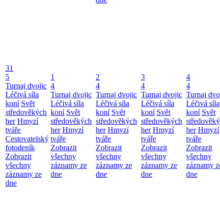
31
5
1
2
3
4
Turnaj dvojic
4
4
4
4
Léčivá síla
Turnaj dvojic
Turnaj dvojic
Turnaj dvojic
Turnaj dvo
koní
Svět
Léčivá síla
Léčivá síla
Léčivá síla
Léčivá síla
středověkých
koní
Svět
koní
Svět
koní
Svět
koní
Svět
her
Hmyzí
středověkých
středověkých
středověkých
středověk
tváře
her
Hmyzí
her
Hmyzí
her
Hmyzí
her
Hmyzí
Cestovatelský
tváře
tváře
tváře
tváře
fotodeník
Zobrazit
Zobrazit
Zobrazit
Zobrazit
Zobrazit
všechny
všechny
všechny
všechny
všechny
záznamy ze
záznamy ze
záznamy ze
záznamy z
záznamy ze
dne
dne
dne
dne
dne