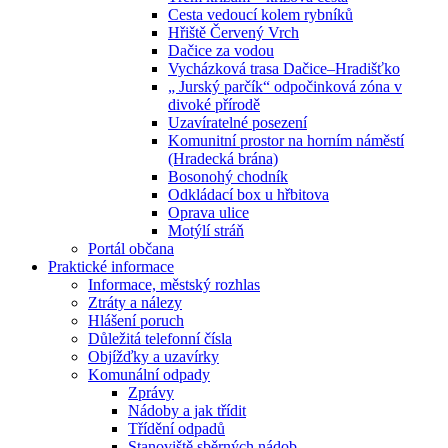
Cesta vedoucí kolem rybníků
Hřiště Červený Vrch
Dačice za vodou
Vycházková trasa Dačice–Hradišťko
„ Jurský parčík“ odpočinková zóna v
divoké přírodě
Uzavíratelné posezení
Komunitní prostor na horním náměstí
(Hradecká brána)
Bosonohý chodník
Odkládací box u hřbitova
Oprava ulice
Motýlí stráň
Portál občana
Praktické informace
Informace, městský rozhlas
Ztráty a nálezy
Hlášení poruch
Důležitá telefonní čísla
Objížďky a uzavírky
Komunální odpady
Zprávy
Nádoby a jak třídit
Třídění odpadů
Stanoviště sběrných nádob