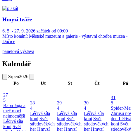
Hmyzí tváře
6. 5. - 27. 9. 2026 začátek od 00:00
Místo konání:
Městské muzeum a galerie - výstavní chodba muzea -
Dačice
panelová výstava
Kalendář
Srpen
2026
Po
Út
St
Čt
Pá
27
31
5
28
29
30
5
Baba Jaga a
4
4
4
Spider-Ma
meč moci
Léčivá síla
Léčivá síla
Léčivá síla
Zbrusu no
nejmocnější
koní
Svět
koní
Svět
koní
Svět
den
Léčivá
Léčivá síla
středověkých
středověkých
středověkých
koní
Svět
koní
Svět
her
Hmyzí
her
Hmyzí
her
Hmyzí
středověk