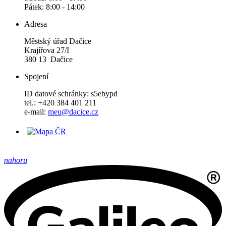
Pátek: 8:00 - 14:00
Adresa
Městský úřad Dačice
Krajířova 27/I
380 13 Dačice
Spojení
ID datové schránky: s5ebypd
tel.: +420 384 401 211
e-mail:
meu@dacice.cz
nahoru