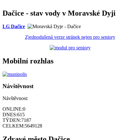
Dačice - stav vody v Moravské Dyji
LG Dačice
Zjednodušená verze stránek nejen pro seniory
Mobilní rozhlas
Návštěvnost
Návštěvnost:
ONLINE:
0
DNES:
615
TÝDEN:
7187
CELKEM:
5649128
Zdravé město Dačice