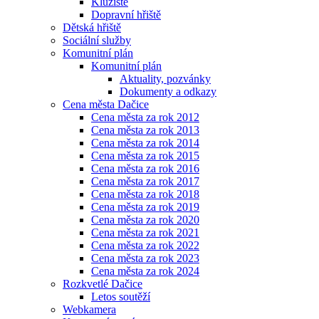
Kluziště
Dopravní hřiště
Dětská hřiště
Sociální služby
Komunitní plán
Komunitní plán
Aktuality, pozvánky
Dokumenty a odkazy
Cena města Dačice
Cena města za rok 2012
Cena města za rok 2013
Cena města za rok 2014
Cena města za rok 2015
Cena města za rok 2016
Cena města za rok 2017
Cena města za rok 2018
Cena města za rok 2019
Cena města za rok 2020
Cena města za rok 2021
Cena města za rok 2022
Cena města za rok 2023
Cena města za rok 2024
Rozkvetlé Dačice
Letos soutěží
Webkamera