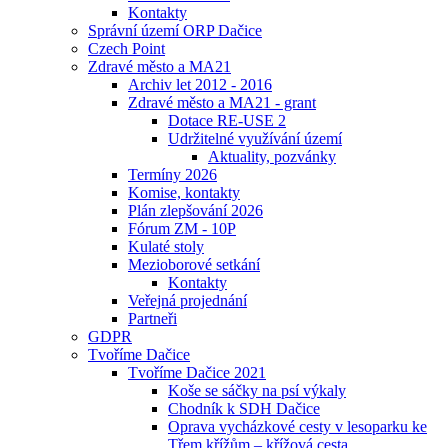
Kontakty
Správní území ORP Dačice
Czech Point
Zdravé město a MA21
Archiv let 2012 - 2016
Zdravé město a MA21 - grant
Dotace RE-USE 2
Udržitelné využívání území
Aktuality, pozvánky
Termíny 2026
Komise, kontakty
Plán zlepšování 2026
Fórum ZM - 10P
Kulaté stoly
Mezioborové setkání
Kontakty
Veřejná projednání
Partneři
GDPR
Tvoříme Dačice
Tvoříme Dačice 2021
Koše se sáčky na psí výkaly
Chodník k SDH Dačice
Oprava vycházkové cesty v lesoparku ke
Třem křížům – křížová cesta