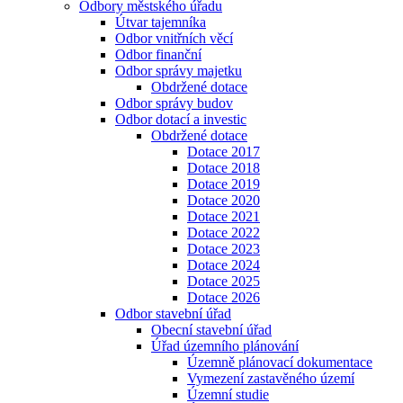
Odbory městského úřadu
Útvar tajemníka
Odbor vnitřních věcí
Odbor finanční
Odbor správy majetku
Obdržené dotace
Odbor správy budov
Odbor dotací a investic
Obdržené dotace
Dotace 2017
Dotace 2018
Dotace 2019
Dotace 2020
Dotace 2021
Dotace 2022
Dotace 2023
Dotace 2024
Dotace 2025
Dotace 2026
Odbor stavební úřad
Obecní stavební úřad
Úřad územního plánování
Územně plánovací dokumentace
Vymezení zastavěného území
Územní studie