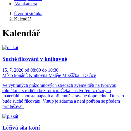
Webkamera
Úvodní stránka
Kalendář
Kalendář
Suché filcování v knihovně
15. 7. 2026 od 08:00 do 10:30
Místo konání:
Knihovna Matěje Mikšíčka - Dačice
Ve vybraných prázdninových středách zveme děti na tvořivou
dílničku – s rodiči i bez rodičů. Čeká nás tvoření z různých
materiálů, spousta nápadů a příjemně strávené dopoledne. Dnes to
bude suché filcování. Vstup je zdarma a není potřeba se předem
přihlašovat.
Léčivá síla koní