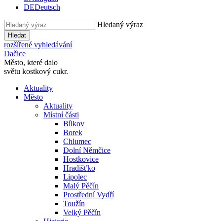
DE
Deutsch
Hledaný výraz
Hledat
rozšířené vyhledávání
Dačice
Město, které dalo
světu kostkový cukr.
Aktuality
Město
Aktuality
Místní části
Bílkov
Borek
Chlumec
Dolní Němčice
Hostkovice
Hradišťko
Lipolec
Malý Pěčín
Prostřední Vydří
Toužín
Velký Pěčín