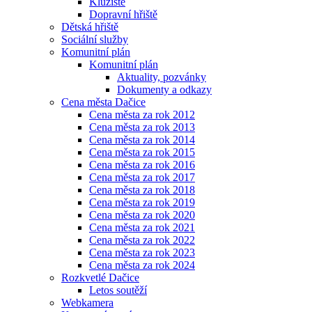
Kluziště
Dopravní hřiště
Dětská hřiště
Sociální služby
Komunitní plán
Komunitní plán
Aktuality, pozvánky
Dokumenty a odkazy
Cena města Dačice
Cena města za rok 2012
Cena města za rok 2013
Cena města za rok 2014
Cena města za rok 2015
Cena města za rok 2016
Cena města za rok 2017
Cena města za rok 2018
Cena města za rok 2019
Cena města za rok 2020
Cena města za rok 2021
Cena města za rok 2022
Cena města za rok 2023
Cena města za rok 2024
Rozkvetlé Dačice
Letos soutěží
Webkamera