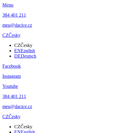
Menu
384 401 211
meu@dacice.cz
CZ
Česky
CZ
Česky
EN
English
DE
Deutsch
Facebook
Instagram
Youtube
384 401 211
meu@dacice.cz
CZ
Česky
CZ
Česky
EN
English