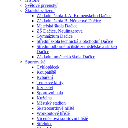
Historie
Světové prvenství
Školská zařízení
Základní škola J. A. Komenského Dačice
Základní škola B. Němcové Dačice
Mateřská škola Dačice
ZŠ Dačice, Neulingerova
Gymnázium Dačice
Střední škola technická a obchodní Dačice
Střední odborné učiliště zemědělské a služeb
Dačice
Základní umělecká škola Dačice
Sportoviště
Cykloplácek
Koupaliště
Rybaření
Tenisové kurty
Jezdectví
Sportovní hala
Kuželna
Městský stadion
Skateboardové hřiště
Workoutové hřiště
Víceúčelová sportovní hřiště
Střelnice