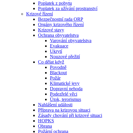
Poplatek z pobytu
Poplatek za užívání prostranství
Krizové řízení
Bezpečnostní rada ORP
Orgány krizového řízení
Krizové stavy
Ochrana obyvatelstva
Varování obyvatelstva
Evakuace
Ukrytí
Nouzové přežití
Co dělat když
Povodně
Blackout
Požár
Klimatické jevy
Dopravní nehoda
Podezřelé věci
Útok, terorismus
Nahlášení události
Příprava na krizovou situaci
Zásady chování při krizové situaci
HOPKS
Obrana
Požární ochrana