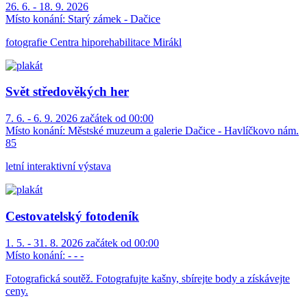
26. 6. - 18. 9. 2026
Místo konání:
Starý zámek - Dačice
fotografie Centra hiporehabilitace Mirákl
Svět středověkých her
7. 6. - 6. 9. 2026 začátek od 00:00
Místo konání:
Městské muzeum a galerie Dačice - Havlíčkovo nám.
85
letní interaktivní výstava
Cestovatelský fotodeník
1. 5. - 31. 8. 2026 začátek od 00:00
Místo konání:
- - -
Fotografická soutěž. Fotografujte kašny, sbírejte body a získávejte
ceny.