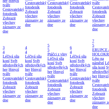
her
Hmyzí
Cestovatelský
Cestovatelský
Cestovatelský
tváře
tváře
fotodeník
fotodeník
fotodeník
Cestovatel
Cestovatelský
Zobrazit
Zobrazit
Zobrazit
fotodeník
fotodeník
všechny
všechny
všechny
Zobrazit
Zobrazit
záznamy ze
záznamy ze
záznamy ze
všechny
všechny
dne
dne
dne
záznamy z
záznamy ze
dne
dne
7
5
5
3
4
6
5
ERUPCE 
4
4
4
Ptáčci z vlny
HOLOKRC
Léčivá síla
Léčivá síla
Léčivá síla
Léčivá síla
Léto na
koní
Svět
koní
Svět
koní
Svět
koní
Svět
náměstí
Lé
středověkých
středověkých
středověkých
středověkých
síla koní
S
her
Hmyzí
her
Hmyzí
her
Hmyzí
her
Hmyzí
středověk
tváře
tváře
tváře
tváře
her
Hmyzí
Cestovatelský
Cestovatelský
Cestovatelský
Cestovatelský
tváře
fotodeník
fotodeník
fotodeník
fotodeník
Cestovatel
Zobrazit
Zobrazit
Zobrazit
Zobrazit
fotodeník
všechny
všechny
všechny
všechny
Zobrazit
záznamy ze
záznamy ze
záznamy ze
záznamy ze
všechny
dne
dne
dne
dne
záznamy z
dne