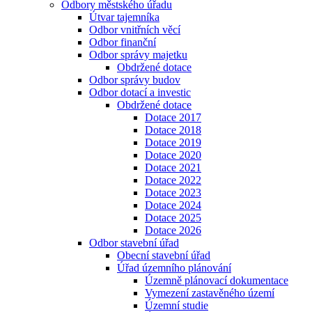
Odbory městského úřadu
Útvar tajemníka
Odbor vnitřních věcí
Odbor finanční
Odbor správy majetku
Obdržené dotace
Odbor správy budov
Odbor dotací a investic
Obdržené dotace
Dotace 2017
Dotace 2018
Dotace 2019
Dotace 2020
Dotace 2021
Dotace 2022
Dotace 2023
Dotace 2024
Dotace 2025
Dotace 2026
Odbor stavební úřad
Obecní stavební úřad
Úřad územního plánování
Územně plánovací dokumentace
Vymezení zastavěného území
Územní studie