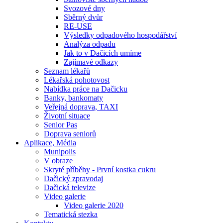
Svozové dny
Sběrný dvůr
RE-USE
Výsledky odpadového hospodářství
Analýza odpadu
Jak to v Dačicích umíme
Zajímavé odkazy
Seznam lékařů
Lékařská pohotovost
Nabídka práce na Dačicku
Banky, bankomaty
Veřejná doprava, TAXI
Životní situace
Senior Pas
Doprava seniorů
Aplikace, Média
Munipolis
V obraze
Skryté příběhy - První kostka cukru
Dačický zpravodaj
Dačická televize
Video galerie
Video galerie 2020
Tematická stezka