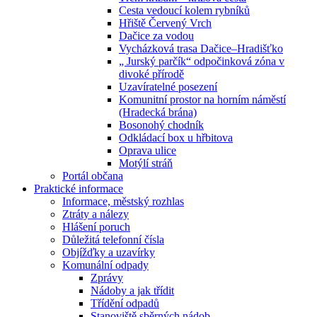
Cesta vedoucí kolem rybníků
Hřiště Červený Vrch
Dačice za vodou
Vycházková trasa Dačice–Hradišťko
„ Jurský parčík“ odpočinková zóna v
divoké přírodě
Uzavíratelné posezení
Komunitní prostor na horním náměstí
(Hradecká brána)
Bosonohý chodník
Odkládací box u hřbitova
Oprava ulice
Motýlí stráň
Portál občana
Praktické informace
Informace, městský rozhlas
Ztráty a nálezy
Hlášení poruch
Důležitá telefonní čísla
Objížďky a uzavírky
Komunální odpady
Zprávy
Nádoby a jak třídit
Třídění odpadů
Stanoviště sběrných nádob