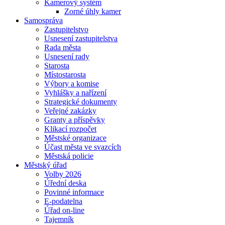
Kamerový systém
Zorné úhly kamer
Samospráva
Zastupitelstvo
Usnesení zastupitelstva
Rada města
Usnesení rady
Starosta
Místostarosta
Výbory a komise
Vyhlášky a nařízení
Strategické dokumenty
Veřejné zakázky
Granty a příspěvky
Klikací rozpočet
Městské organizace
Účast města ve svazcích
Městská policie
Městský úřad
Volby 2026
Úřední deska
Povinné informace
E-podatelna
Úřad on-line
Tajemník