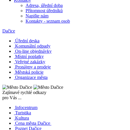
Kontakty
Adresa, úřední doba
Přítomnost úředníků
Napište nám
Kontakty - seznam osob
Dačice
Úřední deska
Komunální odpady
On-line objednávky
Místní poplatky
Veřejné zakázky
Pronájmy a prodeje
Městská policie
Organizace města
Zajímavé rychlé odkazy
pro Vás ...
Infocentrum
Turistika
Kultura
Cena města Dačice
Poznej Dačice