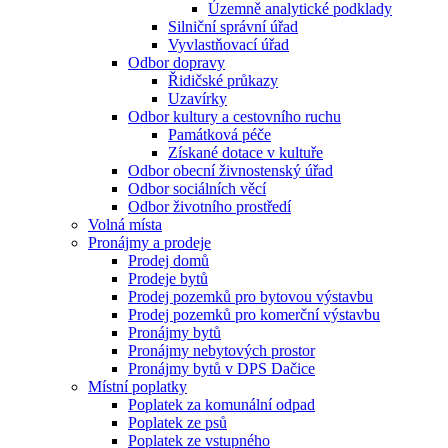
Územně analytické podklady
Silniční správní úřad
Vyvlastňovací úřad
Odbor dopravy
Řidičské průkazy
Uzavírky
Odbor kultury a cestovního ruchu
Památková péče
Získané dotace v kultuře
Odbor obecní živnostenský úřad
Odbor sociálních věcí
Odbor životního prostředí
Volná místa
Pronájmy a prodeje
Prodej domů
Prodeje bytů
Prodej pozemků pro bytovou výstavbu
Prodej pozemků pro komerční výstavbu
Pronájmy bytů
Pronájmy nebytových prostor
Pronájmy bytů v DPS Dačice
Místní poplatky
Poplatek za komunální odpad
Poplatek ze psů
Poplatek ze vstupného