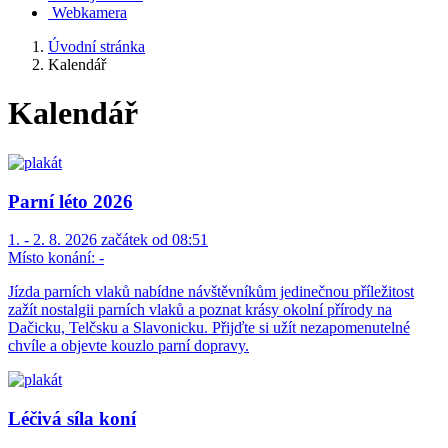
Webkamera
Úvodní stránka
Kalendář
Kalendář
Parní léto 2026
1. - 2. 8. 2026 začátek od 08:51
Místo konání:
-
Jízda parních vlaků nabídne návštěvníkům jedinečnou příležitost
zažít nostalgii parních vlaků a poznat krásy okolní přírody na
Dačicku, Telčsku a Slavonicku. Přijďte si užít nezapomenutelné
chvíle a objevte kouzlo parní dopravy.
Léčivá síla koní