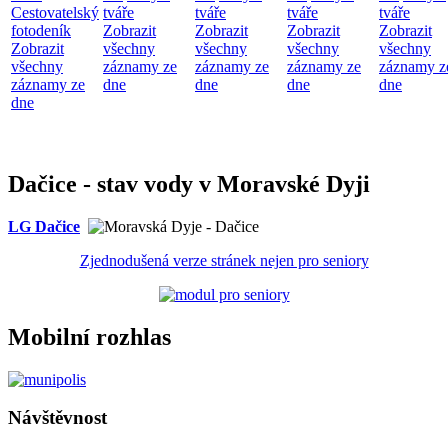
Cestovatelský
tváře
tváře
tváře
tváře
fotodeník
Zobrazit
Zobrazit
Zobrazit
Zobrazit
Zobrazit
všechny
všechny
všechny
všechny
všechny
záznamy ze
záznamy ze
záznamy ze
záznamy z
záznamy ze
dne
dne
dne
dne
dne
Dačice - stav vody v Moravské Dyji
LG Dačice
Zjednodušená verze stránek nejen pro seniory
Mobilní rozhlas
Návštěvnost