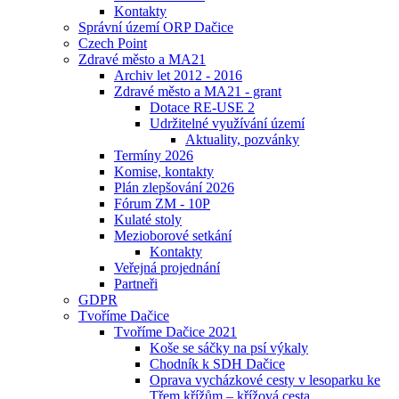
Kontakty
Správní území ORP Dačice
Czech Point
Zdravé město a MA21
Archiv let 2012 - 2016
Zdravé město a MA21 - grant
Dotace RE-USE 2
Udržitelné využívání území
Aktuality, pozvánky
Termíny 2026
Komise, kontakty
Plán zlepšování 2026
Fórum ZM - 10P
Kulaté stoly
Mezioborové setkání
Kontakty
Veřejná projednání
Partneři
GDPR
Tvoříme Dačice
Tvoříme Dačice 2021
Koše se sáčky na psí výkaly
Chodník k SDH Dačice
Oprava vycházkové cesty v lesoparku ke
Třem křížům – křížová cesta