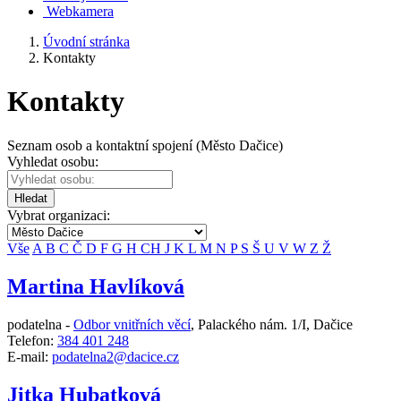
Webkamera
Úvodní stránka
Kontakty
Kontakty
Seznam osob a kontaktní spojení (Město Dačice)
Vyhledat osobu:
Hledat
Vybrat organizaci:
Vše
A
B
C
Č
D
F
G
H
CH
J
K
L
M
N
P
S
Š
U
V
W
Z
Ž
Martina Havlíková
podatelna -
Odbor vnitřních věcí
,
Palackého nám. 1/I, Dačice
Telefon:
384 401 248
E-mail:
podatelna2@dacice.cz
Jitka Hubatková