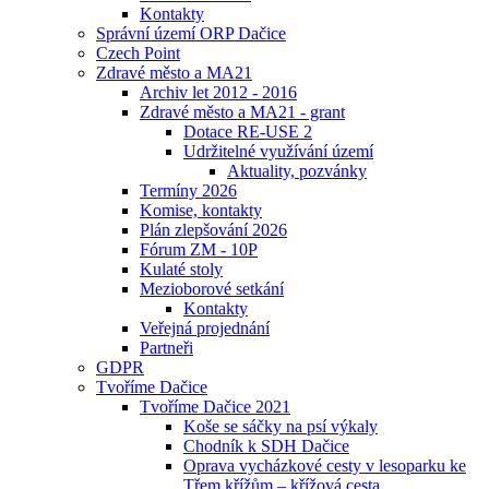
Kontakty
Správní území ORP Dačice
Czech Point
Zdravé město a MA21
Archiv let 2012 - 2016
Zdravé město a MA21 - grant
Dotace RE-USE 2
Udržitelné využívání území
Aktuality, pozvánky
Termíny 2026
Komise, kontakty
Plán zlepšování 2026
Fórum ZM - 10P
Kulaté stoly
Mezioborové setkání
Kontakty
Veřejná projednání
Partneři
GDPR
Tvoříme Dačice
Tvoříme Dačice 2021
Koše se sáčky na psí výkaly
Chodník k SDH Dačice
Oprava vycházkové cesty v lesoparku ke
Třem křížům – křížová cesta