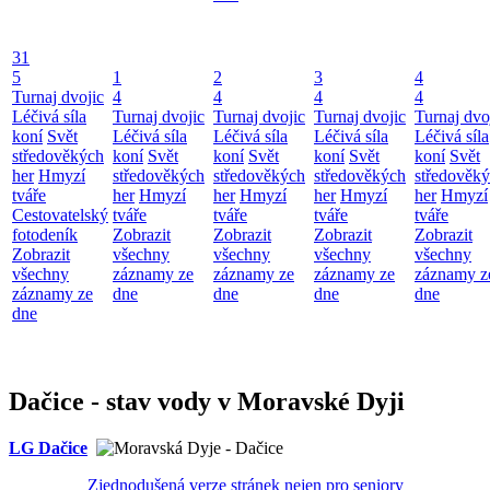
31
5
1
2
3
4
Turnaj dvojic
4
4
4
4
Léčivá síla
Turnaj dvojic
Turnaj dvojic
Turnaj dvojic
Turnaj dvo
koní
Svět
Léčivá síla
Léčivá síla
Léčivá síla
Léčivá síla
středověkých
koní
Svět
koní
Svět
koní
Svět
koní
Svět
her
Hmyzí
středověkých
středověkých
středověkých
středověk
tváře
her
Hmyzí
her
Hmyzí
her
Hmyzí
her
Hmyzí
Cestovatelský
tváře
tváře
tváře
tváře
fotodeník
Zobrazit
Zobrazit
Zobrazit
Zobrazit
Zobrazit
všechny
všechny
všechny
všechny
všechny
záznamy ze
záznamy ze
záznamy ze
záznamy z
záznamy ze
dne
dne
dne
dne
dne
Dačice - stav vody v Moravské Dyji
LG Dačice
Zjednodušená verze stránek nejen pro seniory