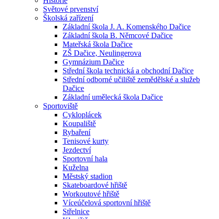
Historie
Světové prvenství
Školská zařízení
Základní škola J. A. Komenského Dačice
Základní škola B. Němcové Dačice
Mateřská škola Dačice
ZŠ Dačice, Neulingerova
Gymnázium Dačice
Střední škola technická a obchodní Dačice
Střední odborné učiliště zemědělské a služeb
Dačice
Základní umělecká škola Dačice
Sportoviště
Cykloplácek
Koupaliště
Rybaření
Tenisové kurty
Jezdectví
Sportovní hala
Kuželna
Městský stadion
Skateboardové hřiště
Workoutové hřiště
Víceúčelová sportovní hřiště
Střelnice