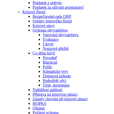
Poplatek z pobytu
Poplatek za užívání prostranství
Krizové řízení
Bezpečnostní rada ORP
Orgány krizového řízení
Krizové stavy
Ochrana obyvatelstva
Varování obyvatelstva
Evakuace
Ukrytí
Nouzové přežití
Co dělat když
Povodně
Blackout
Požár
Klimatické jevy
Dopravní nehoda
Podezřelé věci
Útok, terorismus
Nahlášení události
Příprava na krizovou situaci
Zásady chování při krizové situaci
HOPKS
Obrana
Požární ochrana