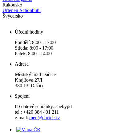
Rakousko
Urtenen-Schönbühl
Švýcarsko
Úřední hodiny
Pondělí: 8:00 - 17:00
Středa: 8:00 - 17:00
Pátek: 8:00 - 14:00
Adresa
Městský úřad Dačice
Krajířova 27/I
380 13 Dačice
Spojení
ID datové schránky: s5ebypd
tel.: +420 384 401 211
e-mail:
meu@dacice.cz