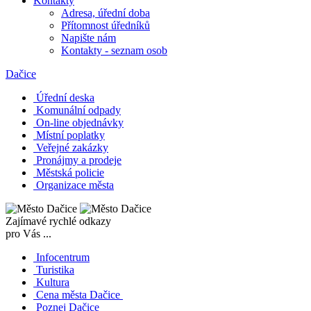
Kontakty
Adresa, úřední doba
Přítomnost úředníků
Napište nám
Kontakty - seznam osob
Dačice
Úřední deska
Komunální odpady
On-line objednávky
Místní poplatky
Veřejné zakázky
Pronájmy a prodeje
Městská policie
Organizace města
Zajímavé rychlé odkazy
pro Vás ...
Infocentrum
Turistika
Kultura
Cena města Dačice
Poznej Dačice