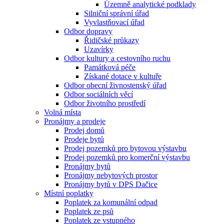
Územně analytické podklady
Silniční správní úřad
Vyvlastňovací úřad
Odbor dopravy
Řidičské průkazy
Uzavírky
Odbor kultury a cestovního ruchu
Památková péče
Získané dotace v kultuře
Odbor obecní živnostenský úřad
Odbor sociálních věcí
Odbor životního prostředí
Volná místa
Pronájmy a prodeje
Prodej domů
Prodeje bytů
Prodej pozemků pro bytovou výstavbu
Prodej pozemků pro komerční výstavbu
Pronájmy bytů
Pronájmy nebytových prostor
Pronájmy bytů v DPS Dačice
Místní poplatky
Poplatek za komunální odpad
Poplatek ze psů
Poplatek ze vstupného