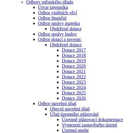
Odbory městského úřadu
Útvar tajemníka
Odbor vnitřních věcí
Odbor finanční
Odbor správy majetku
Obdržené dotace
Odbor správy budov
Odbor dotací a investic
Obdržené dotace
Dotace 2017
Dotace 2018
Dotace 2019
Dotace 2020
Dotace 2021
Dotace 2022
Dotace 2023
Dotace 2024
Dotace 2025
Dotace 2026
Odbor stavební úřad
Obecní stavební úřad
Úřad územního plánování
Územně plánovací dokumentace
Vymezení zastavěného území
Územní studie