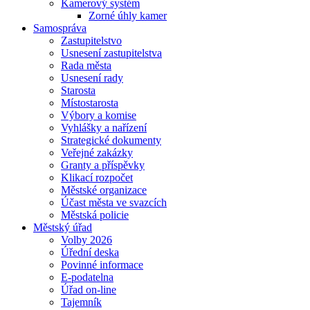
Kamerový systém
Zorné úhly kamer
Samospráva
Zastupitelstvo
Usnesení zastupitelstva
Rada města
Usnesení rady
Starosta
Místostarosta
Výbory a komise
Vyhlášky a nařízení
Strategické dokumenty
Veřejné zakázky
Granty a příspěvky
Klikací rozpočet
Městské organizace
Účast města ve svazcích
Městská policie
Městský úřad
Volby 2026
Úřední deska
Povinné informace
E-podatelna
Úřad on-line
Tajemník