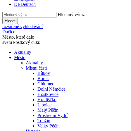
DE
Deutsch
Hledaný výraz
Hledat
rozšířené vyhledávání
Dačice
Město, které dalo
světu kostkový cukr.
Aktuality
Město
Aktuality
Místní části
Bílkov
Borek
Chlumec
Dolní Němčice
Hostkovice
Hradišťko
Lipolec
Malý Pěčín
Prostřední Vydří
Toužín
Velký Pěčín