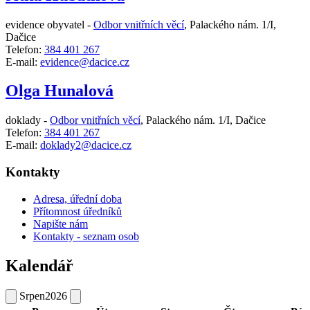
evidence obyvatel -
Odbor vnitřních věcí
,
Palackého nám. 1/I,
Dačice
Telefon:
384 401 267
E-mail:
evidence@dacice.cz
Olga Hunalová
doklady -
Odbor vnitřních věcí
,
Palackého nám. 1/I, Dačice
Telefon:
384 401 267
E-mail:
doklady2@dacice.cz
Kontakty
Adresa, úřední doba
Přítomnost úředníků
Napište nám
Kontakty - seznam osob
Kalendář
Srpen
2026