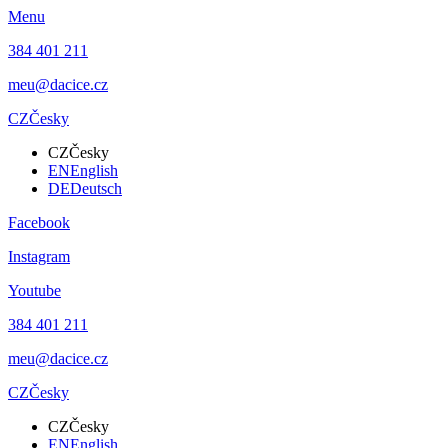
Menu
384 401 211
meu@dacice.cz
CZ
Česky
CZ
Česky
EN
English
DE
Deutsch
Facebook
Instagram
Youtube
384 401 211
meu@dacice.cz
CZ
Česky
CZ
Česky
EN
English