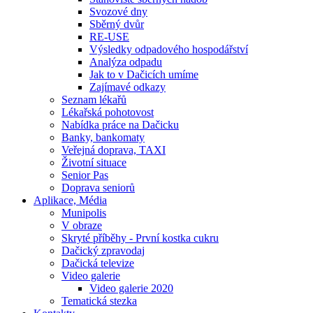
Svozové dny
Sběrný dvůr
RE-USE
Výsledky odpadového hospodářství
Analýza odpadu
Jak to v Dačicích umíme
Zajímavé odkazy
Seznam lékařů
Lékařská pohotovost
Nabídka práce na Dačicku
Banky, bankomaty
Veřejná doprava, TAXI
Životní situace
Senior Pas
Doprava seniorů
Aplikace, Média
Munipolis
V obraze
Skryté příběhy - První kostka cukru
Dačický zpravodaj
Dačická televize
Video galerie
Video galerie 2020
Tematická stezka