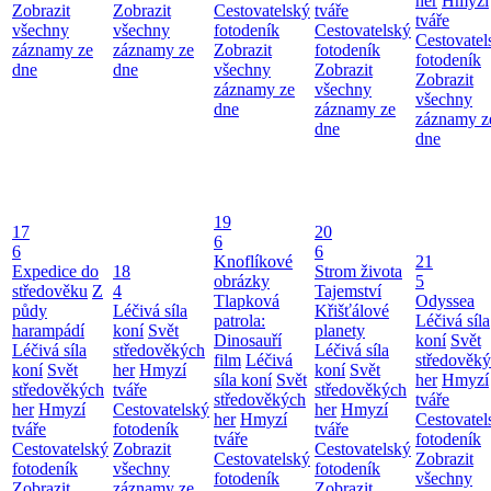
her
Hmyzí
Zobrazit
Zobrazit
Cestovatelský
tváře
tváře
všechny
všechny
fotodeník
Cestovatelský
Cestovatel
záznamy ze
záznamy ze
Zobrazit
fotodeník
fotodeník
dne
dne
všechny
Zobrazit
Zobrazit
záznamy ze
všechny
všechny
dne
záznamy ze
záznamy z
dne
dne
19
17
20
6
6
6
Knoflíkové
21
Expedice do
18
Strom života
obrázky
5
středověku
Z
4
Tajemství
Tlapková
Odyssea
půdy
Léčivá síla
Křišťálové
patrola:
Léčivá síla
harampádí
koní
Svět
planety
Dinosauří
koní
Svět
Léčivá síla
středověkých
Léčivá síla
film
Léčivá
středověk
koní
Svět
her
Hmyzí
koní
Svět
síla koní
Svět
her
Hmyzí
středověkých
tváře
středověkých
středověkých
tváře
her
Hmyzí
Cestovatelský
her
Hmyzí
her
Hmyzí
Cestovatel
tváře
fotodeník
tváře
tváře
fotodeník
Cestovatelský
Zobrazit
Cestovatelský
Cestovatelský
Zobrazit
fotodeník
všechny
fotodeník
fotodeník
všechny
Zobrazit
záznamy ze
Zobrazit