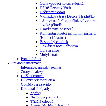
Cesta vedoucí kolem rybníků
Hřiště Červený Vrch
Dačice za vodou
Vycházková trasa Dačice–Hradišťko
„ Jurský parčík“ odpočinková zóna v
divoké přírodě
Uzavíratelné posezení
Komunitní prostor na horním náměstí
(Hradecká brána)
Bosonohý chodník
Odkládací box u hřbitova
Oprava ulice
Motýlí stráň
Portál občana
Praktické informace
Informace, městský rozhlas
Ztráty a nálezy
Hlášení poruch
Důležitá telefonní čísla
Objížďky a uzavírky
Komunální odpady
Zprávy
Nádoby a jak třídit
Třídění odpadů
Stanoviště sběrných nádob