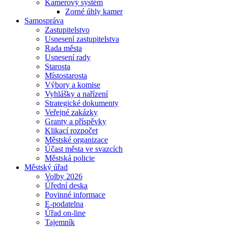
Kamerový systém
Zorné úhly kamer
Samospráva
Zastupitelstvo
Usnesení zastupitelstva
Rada města
Usnesení rady
Starosta
Místostarosta
Výbory a komise
Vyhlášky a nařízení
Strategické dokumenty
Veřejné zakázky
Granty a příspěvky
Klikací rozpočet
Městské organizace
Účast města ve svazcích
Městská policie
Městský úřad
Volby 2026
Úřední deska
Povinné informace
E-podatelna
Úřad on-line
Tajemník