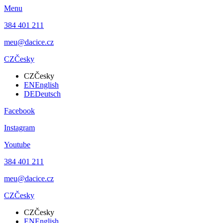
Menu
384 401 211
meu@dacice.cz
CZ
Česky
CZ
Česky
EN
English
DE
Deutsch
Facebook
Instagram
Youtube
384 401 211
meu@dacice.cz
CZ
Česky
CZ
Česky
EN
English