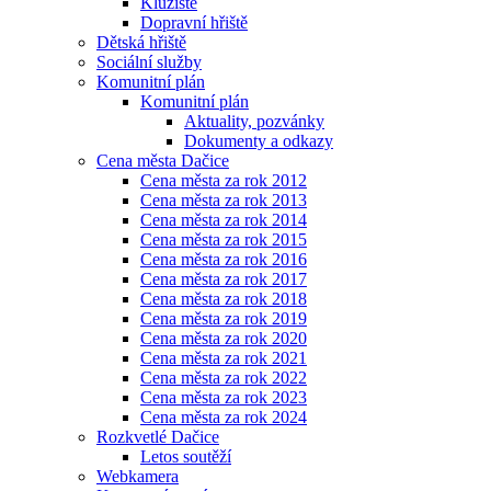
Kluziště
Dopravní hřiště
Dětská hřiště
Sociální služby
Komunitní plán
Komunitní plán
Aktuality, pozvánky
Dokumenty a odkazy
Cena města Dačice
Cena města za rok 2012
Cena města za rok 2013
Cena města za rok 2014
Cena města za rok 2015
Cena města za rok 2016
Cena města za rok 2017
Cena města za rok 2018
Cena města za rok 2019
Cena města za rok 2020
Cena města za rok 2021
Cena města za rok 2022
Cena města za rok 2023
Cena města za rok 2024
Rozkvetlé Dačice
Letos soutěží
Webkamera