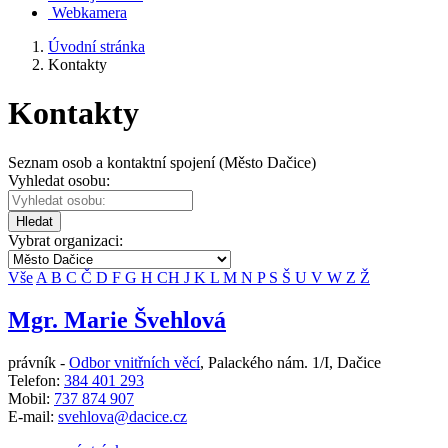
Webkamera
Úvodní stránka
Kontakty
Kontakty
Seznam osob a kontaktní spojení (Město Dačice)
Vyhledat osobu:
Hledat
Vybrat organizaci:
Vše
A
B
C
Č
D
F
G
H
CH
J
K
L
M
N
P
S
Š
U
V
W
Z
Ž
Mgr. Marie Švehlová
právník -
Odbor vnitřních věcí
,
Palackého nám. 1/I, Dačice
Telefon:
384 401 293
Mobil:
737 874 907
E-mail:
svehlova@dacice.cz