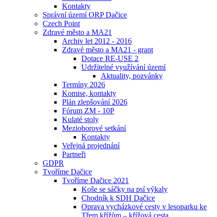
Kontakty
Správní území ORP Dačice
Czech Point
Zdravé město a MA21
Archiv let 2012 - 2016
Zdravé město a MA21 - grant
Dotace RE-USE 2
Udržitelné využívání území
Aktuality, pozvánky
Termíny 2026
Komise, kontakty
Plán zlepšování 2026
Fórum ZM - 10P
Kulaté stoly
Mezioborové setkání
Kontakty
Veřejná projednání
Partneři
GDPR
Tvoříme Dačice
Tvoříme Dačice 2021
Koše se sáčky na psí výkaly
Chodník k SDH Dačice
Oprava vycházkové cesty v lesoparku ke
Třem křížům – křížová cesta