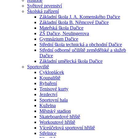
Historie
Světové prvenství
Školská zařízení
Základní škola J. A. Komenského Dačice
Základní škola B. Němcové Dačice
Mateřská škola Dačice
ZŠ Dačice, Neulingerova
Gymnázium Dačice
Střední škola technická a obchodní Dačice
Střední odborné učiliště zemědělské a služeb
Dačice
Základní umělecká škola Dačice
Sportoviště
Cykloplácek
Koupaliště
Rybaření
Tenisové kurty
Jezdectví
Sportovní hala
Kuželna
Městský stadion
Skateboardové hřiště
Workoutové hřiště
Víceúčelová sportovní hřiště
Střelnice