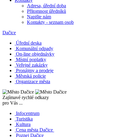
Kontakty
Adresa, úřední doba
Přítomnost úředníků
Napište nám
Kontakty - seznam osob
Dačice
Úřední deska
Komunální odpady
On-line objednávky
Místní poplatky
Veřejné zakázky
Pronájmy a prodeje
Městská policie
Organizace města
Zajímavé rychlé odkazy
pro Vás ...
Infocentrum
Turistika
Kultura
Cena města Dačice
Poznej Dačice