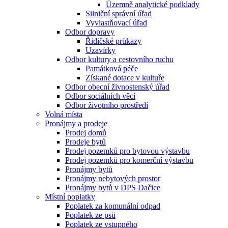
Územně analytické podklady
Silniční správní úřad
Vyvlastňovací úřad
Odbor dopravy
Řidičské průkazy
Uzavírky
Odbor kultury a cestovního ruchu
Památková péče
Získané dotace v kultuře
Odbor obecní živnostenský úřad
Odbor sociálních věcí
Odbor životního prostředí
Volná místa
Pronájmy a prodeje
Prodej domů
Prodeje bytů
Prodej pozemků pro bytovou výstavbu
Prodej pozemků pro komerční výstavbu
Pronájmy bytů
Pronájmy nebytových prostor
Pronájmy bytů v DPS Dačice
Místní poplatky
Poplatek za komunální odpad
Poplatek ze psů
Poplatek ze vstupného