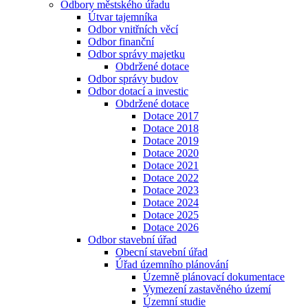
Odbory městského úřadu
Útvar tajemníka
Odbor vnitřních věcí
Odbor finanční
Odbor správy majetku
Obdržené dotace
Odbor správy budov
Odbor dotací a investic
Obdržené dotace
Dotace 2017
Dotace 2018
Dotace 2019
Dotace 2020
Dotace 2021
Dotace 2022
Dotace 2023
Dotace 2024
Dotace 2025
Dotace 2026
Odbor stavební úřad
Obecní stavební úřad
Úřad územního plánování
Územně plánovací dokumentace
Vymezení zastavěného území
Územní studie