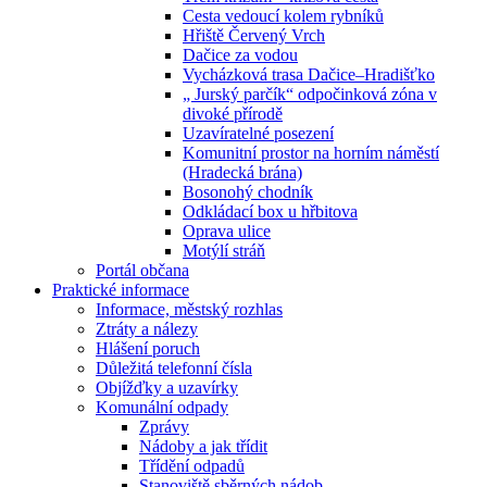
Cesta vedoucí kolem rybníků
Hřiště Červený Vrch
Dačice za vodou
Vycházková trasa Dačice–Hradišťko
„ Jurský parčík“ odpočinková zóna v
divoké přírodě
Uzavíratelné posezení
Komunitní prostor na horním náměstí
(Hradecká brána)
Bosonohý chodník
Odkládací box u hřbitova
Oprava ulice
Motýlí stráň
Portál občana
Praktické informace
Informace, městský rozhlas
Ztráty a nálezy
Hlášení poruch
Důležitá telefonní čísla
Objížďky a uzavírky
Komunální odpady
Zprávy
Nádoby a jak třídit
Třídění odpadů
Stanoviště sběrných nádob