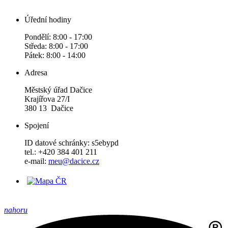
Úřední hodiny
Pondělí: 8:00 - 17:00
Středa: 8:00 - 17:00
Pátek: 8:00 - 14:00
Adresa
Městský úřad Dačice
Krajířova 27/I
380 13 Dačice
Spojení
ID datové schránky: s5ebypd
tel.: +420 384 401 211
e-mail:
meu@dacice.cz
nahoru