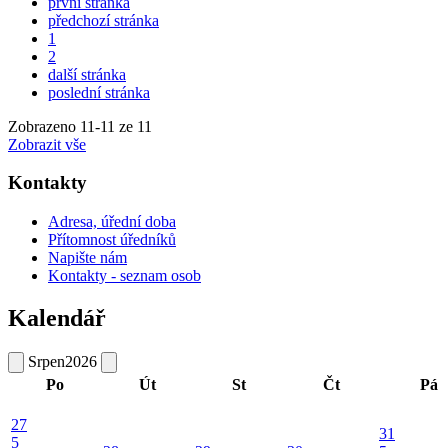
první stránka
předchozí stránka
1
2
další stránka
poslední stránka
Zobrazeno
11
-
11
ze 11
Zobrazit vše
Kontakty
Adresa, úřední doba
Přítomnost úředníků
Napište nám
Kontakty - seznam osob
Kalendář
Srpen
2026
Po
Út
St
Čt
Pá
27
31
5