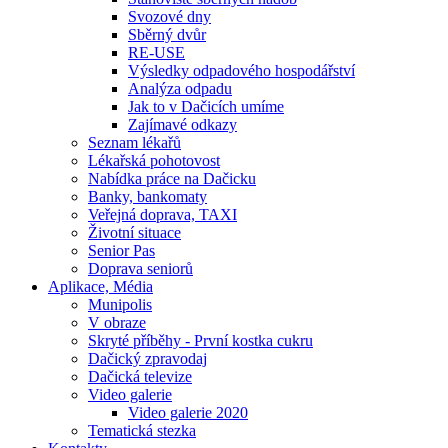
Svozové dny
Sběrný dvůr
RE-USE
Výsledky odpadového hospodářství
Analýza odpadu
Jak to v Dačicích umíme
Zajímavé odkazy
Seznam lékařů
Lékařská pohotovost
Nabídka práce na Dačicku
Banky, bankomaty
Veřejná doprava, TAXI
Životní situace
Senior Pas
Doprava seniorů
Aplikace, Média
Munipolis
V obraze
Skryté příběhy - První kostka cukru
Dačický zpravodaj
Dačická televize
Video galerie
Video galerie 2020
Tematická stezka