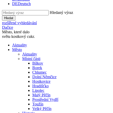
DE
Deutsch
Hledaný výraz
Hledat
rozšířené vyhledávání
Dačice
Město, které dalo
světu kostkový cukr.
Aktuality
Město
Aktuality
Místní části
Bílkov
Borek
Chlumec
Dolní Němčice
Hostkovice
Hradišťko
Lipolec
Malý Pěčín
Prostřední Vydří
Toužín
Velký Pěčín