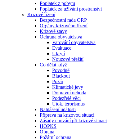
Poplatek z pobytu
Poplatek za užívání prostranství
Krizové řízení
Bezpečnostní rada ORP
Orgány krizového řízení
Krizové stavy
Ochrana obyvatelstva
Varování obyvatelstva
Evakuace
Ukrytí
Nouzové přežití
Co dělat když
Povodně
Blackout
Požár
Klimatické jevy
Dopravní nehoda
Podezřelé věci
Útok, terorismus
Nahlášení události
Příprava na krizovou situaci
Zásady chování při krizové situaci
HOPKS
Obrana
Požární ochrana