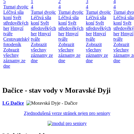
5
1
2
3
4
Turnaj dvojic
4
4
4
4
Léčivá síla
Turnaj dvojic
Turnaj dvojic
Turnaj dvojic
Turnaj dvo
koní
Svět
Léčivá síla
Léčivá síla
Léčivá síla
Léčivá síla
středověkých
koní
Svět
koní
Svět
koní
Svět
koní
Svět
her
Hmyzí
středověkých
středověkých
středověkých
středověk
tváře
her
Hmyzí
her
Hmyzí
her
Hmyzí
her
Hmyzí
Cestovatelský
tváře
tváře
tváře
tváře
fotodeník
Zobrazit
Zobrazit
Zobrazit
Zobrazit
Zobrazit
všechny
všechny
všechny
všechny
všechny
záznamy ze
záznamy ze
záznamy ze
záznamy z
záznamy ze
dne
dne
dne
dne
dne
Dačice - stav vody v Moravské Dyji
LG Dačice
Zjednodušená verze stránek nejen pro seniory