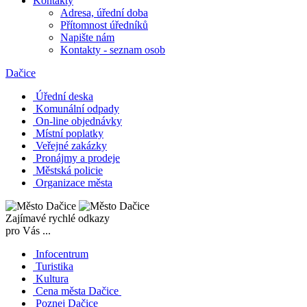
Kontakty
Adresa, úřední doba
Přítomnost úředníků
Napište nám
Kontakty - seznam osob
Dačice
Úřední deska
Komunální odpady
On-line objednávky
Místní poplatky
Veřejné zakázky
Pronájmy a prodeje
Městská policie
Organizace města
Zajímavé rychlé odkazy
pro Vás ...
Infocentrum
Turistika
Kultura
Cena města Dačice
Poznej Dačice