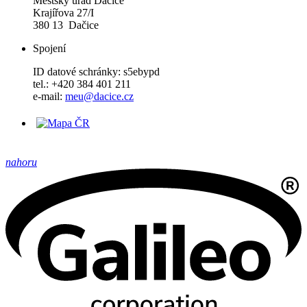
Městský úřad Dačice
Krajířova 27/I
380 13 Dačice
Spojení
ID datové schránky: s5ebypd
tel.: +420 384 401 211
e-mail:
meu@dacice.cz
nahoru