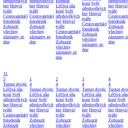
středověkých
středověkých
kompas
středověk
koní
Svět
her
Hmyzí
her
Hmyzí
Léčivá síla
her
Hmyzí
středověkých
tváře
tváře
koní
Svět
tváře
her
Hmyzí
Cestovatelský
Cestovatelský
středověkých
Cestovatel
tváře
fotodeník
fotodeník
her
Hmyzí
fotodeník
Cestovatelský
Zobrazit
Zobrazit
tváře
Zobrazit
fotodeník
všechny
všechny
Cestovatelský
všechny
Zobrazit
záznamy ze
záznamy ze
fotodeník
záznamy z
všechny
dne
dne
Zobrazit
dne
záznamy ze
všechny
dne
záznamy ze
dne
31
5
1
2
3
4
Turnaj dvojic
4
4
4
4
Léčivá síla
Turnaj dvojic
Turnaj dvojic
Turnaj dvojic
Turnaj dvo
koní
Svět
Léčivá síla
Léčivá síla
Léčivá síla
Léčivá síla
středověkých
koní
Svět
koní
Svět
koní
Svět
koní
Svět
her
Hmyzí
středověkých
středověkých
středověkých
středověk
tváře
her
Hmyzí
her
Hmyzí
her
Hmyzí
her
Hmyzí
Cestovatelský
tváře
tváře
tváře
tváře
fotodeník
Zobrazit
Zobrazit
Zobrazit
Zobrazit
Zobrazit
všechny
všechny
všechny
všechny