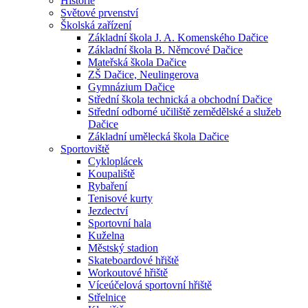
Historie
Světové prvenství
Školská zařízení
Základní škola J. A. Komenského Dačice
Základní škola B. Němcové Dačice
Mateřská škola Dačice
ZŠ Dačice, Neulingerova
Gymnázium Dačice
Střední škola technická a obchodní Dačice
Střední odborné učiliště zemědělské a služeb
Dačice
Základní umělecká škola Dačice
Sportoviště
Cykloplácek
Koupaliště
Rybaření
Tenisové kurty
Jezdectví
Sportovní hala
Kuželna
Městský stadion
Skateboardové hřiště
Workoutové hřiště
Víceúčelová sportovní hřiště
Střelnice