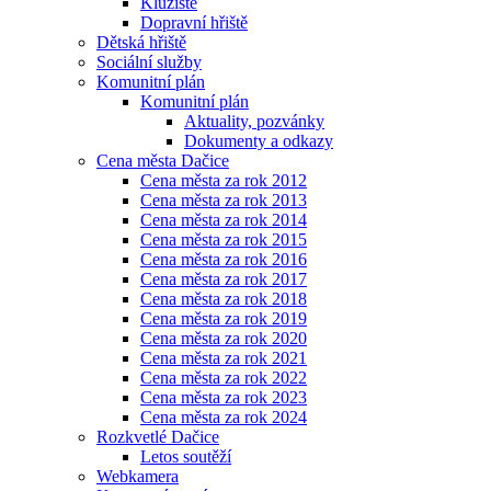
Kluziště
Dopravní hřiště
Dětská hřiště
Sociální služby
Komunitní plán
Komunitní plán
Aktuality, pozvánky
Dokumenty a odkazy
Cena města Dačice
Cena města za rok 2012
Cena města za rok 2013
Cena města za rok 2014
Cena města za rok 2015
Cena města za rok 2016
Cena města za rok 2017
Cena města za rok 2018
Cena města za rok 2019
Cena města za rok 2020
Cena města za rok 2021
Cena města za rok 2022
Cena města za rok 2023
Cena města za rok 2024
Rozkvetlé Dačice
Letos soutěží
Webkamera