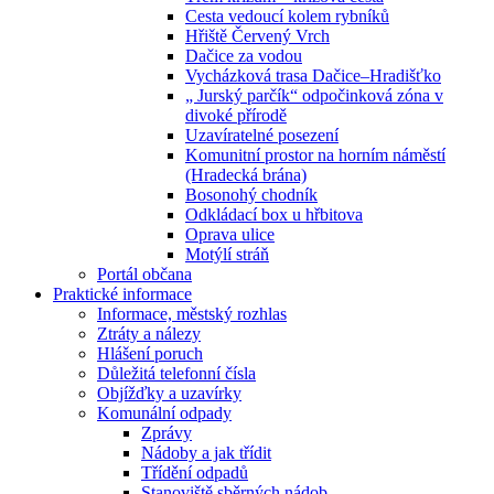
Cesta vedoucí kolem rybníků
Hřiště Červený Vrch
Dačice za vodou
Vycházková trasa Dačice–Hradišťko
„ Jurský parčík“ odpočinková zóna v
divoké přírodě
Uzavíratelné posezení
Komunitní prostor na horním náměstí
(Hradecká brána)
Bosonohý chodník
Odkládací box u hřbitova
Oprava ulice
Motýlí stráň
Portál občana
Praktické informace
Informace, městský rozhlas
Ztráty a nálezy
Hlášení poruch
Důležitá telefonní čísla
Objížďky a uzavírky
Komunální odpady
Zprávy
Nádoby a jak třídit
Třídění odpadů
Stanoviště sběrných nádob