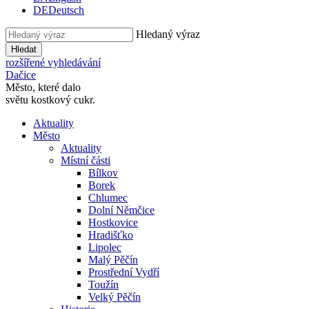
DE
Deutsch
Hledaný výraz
Hledat
rozšířené vyhledávání
Dačice
Město, které dalo
světu kostkový cukr.
Aktuality
Město
Aktuality
Místní části
Bílkov
Borek
Chlumec
Dolní Němčice
Hostkovice
Hradišťko
Lipolec
Malý Pěčín
Prostřední Vydří
Toužín
Velký Pěčín