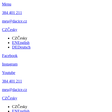
Menu
384 401 211
meu@dacice.cz
CZ
Česky
CZ
Česky
EN
English
DE
Deutsch
Facebook
Instagram
Youtube
384 401 211
meu@dacice.cz
CZ
Česky
CZ
Česky
EN
English