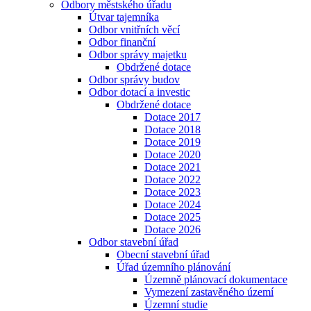
Odbory městského úřadu
Útvar tajemníka
Odbor vnitřních věcí
Odbor finanční
Odbor správy majetku
Obdržené dotace
Odbor správy budov
Odbor dotací a investic
Obdržené dotace
Dotace 2017
Dotace 2018
Dotace 2019
Dotace 2020
Dotace 2021
Dotace 2022
Dotace 2023
Dotace 2024
Dotace 2025
Dotace 2026
Odbor stavební úřad
Obecní stavební úřad
Úřad územního plánování
Územně plánovací dokumentace
Vymezení zastavěného území
Územní studie