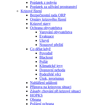
Poplatek z pobytu
Poplatek za užívání prostranství
Krizové řízení
Bezpečnostní rada ORP
Orgány krizového řízení
Krizové stavy
Ochrana obyvatelstva
Varování obyvatelstva
Evakuace
Ukrytí
Nouzové přežití
Co dělat když
Povodně
Blackout
Požár
Klimatické jevy
Dopravní nehoda
Podezřelé věci
Útok, terorismus
Nahlášení události
Příprava na krizovou situaci
Zásady chování při krizové situaci
HOPKS
Obrana
Požární ochrana