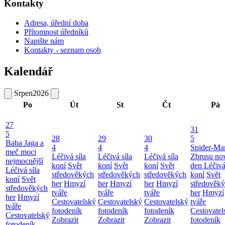
Kontakty
Adresa, úřední doba
Přítomnost úředníků
Napište nám
Kontakty - seznam osob
Kalendář
Srpen
2026
Po
Út
St
Čt
Pá
27
31
5
28
29
30
5
Baba Jaga a
4
4
4
Spider-Ma
meč moci
Léčivá síla
Léčivá síla
Léčivá síla
Zbrusu no
nejmocnější
koní
Svět
koní
Svět
koní
Svět
den
Léčivá
Léčivá síla
středověkých
středověkých
středověkých
koní
Svět
koní
Svět
her
Hmyzí
her
Hmyzí
her
Hmyzí
středověk
středověkých
tváře
tváře
tváře
her
Hmyzí
her
Hmyzí
Cestovatelský
Cestovatelský
Cestovatelský
tváře
tváře
fotodeník
fotodeník
fotodeník
Cestovatel
Cestovatelský
Zobrazit
Zobrazit
Zobrazit
fotodeník
fotodeník