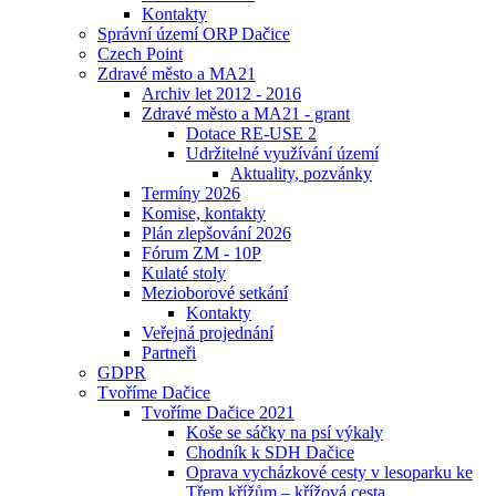
Kontakty
Správní území ORP Dačice
Czech Point
Zdravé město a MA21
Archiv let 2012 - 2016
Zdravé město a MA21 - grant
Dotace RE-USE 2
Udržitelné využívání území
Aktuality, pozvánky
Termíny 2026
Komise, kontakty
Plán zlepšování 2026
Fórum ZM - 10P
Kulaté stoly
Mezioborové setkání
Kontakty
Veřejná projednání
Partneři
GDPR
Tvoříme Dačice
Tvoříme Dačice 2021
Koše se sáčky na psí výkaly
Chodník k SDH Dačice
Oprava vycházkové cesty v lesoparku ke
Třem křížům – křížová cesta