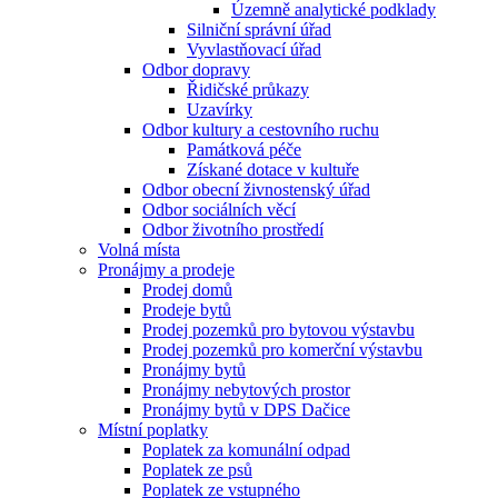
Územně analytické podklady
Silniční správní úřad
Vyvlastňovací úřad
Odbor dopravy
Řidičské průkazy
Uzavírky
Odbor kultury a cestovního ruchu
Památková péče
Získané dotace v kultuře
Odbor obecní živnostenský úřad
Odbor sociálních věcí
Odbor životního prostředí
Volná místa
Pronájmy a prodeje
Prodej domů
Prodeje bytů
Prodej pozemků pro bytovou výstavbu
Prodej pozemků pro komerční výstavbu
Pronájmy bytů
Pronájmy nebytových prostor
Pronájmy bytů v DPS Dačice
Místní poplatky
Poplatek za komunální odpad
Poplatek ze psů
Poplatek ze vstupného