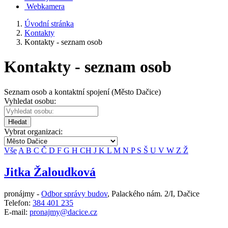
Webkamera
Úvodní stránka
Kontakty
Kontakty - seznam osob
Kontakty - seznam osob
Seznam osob a kontaktní spojení (Město Dačice)
Vyhledat osobu:
Hledat
Vybrat organizaci:
Vše
A
B
C
Č
D
F
G
H
CH
J
K
L
M
N
P
S
Š
U
V
W
Z
Ž
Jitka Žaloudková
pronájmy -
Odbor správy budov
,
Palackého nám. 2/I, Dačice
Telefon:
384 401 235
E-mail:
pronajmy@dacice.cz