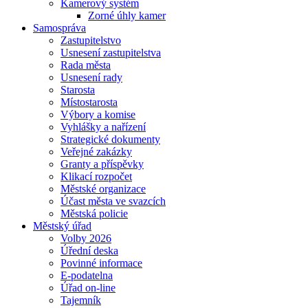
Kamerový systém
Zorné úhly kamer
Samospráva
Zastupitelstvo
Usnesení zastupitelstva
Rada města
Usnesení rady
Starosta
Místostarosta
Výbory a komise
Vyhlášky a nařízení
Strategické dokumenty
Veřejné zakázky
Granty a příspěvky
Klikací rozpočet
Městské organizace
Účast města ve svazcích
Městská policie
Městský úřad
Volby 2026
Úřední deska
Povinné informace
E-podatelna
Úřad on-line
Tajemník