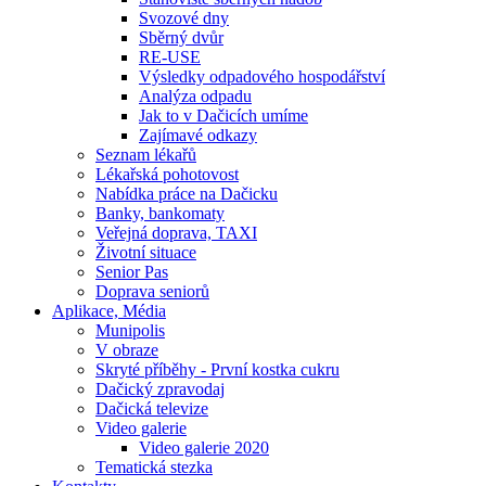
Svozové dny
Sběrný dvůr
RE-USE
Výsledky odpadového hospodářství
Analýza odpadu
Jak to v Dačicích umíme
Zajímavé odkazy
Seznam lékařů
Lékařská pohotovost
Nabídka práce na Dačicku
Banky, bankomaty
Veřejná doprava, TAXI
Životní situace
Senior Pas
Doprava seniorů
Aplikace, Média
Munipolis
V obraze
Skryté příběhy - První kostka cukru
Dačický zpravodaj
Dačická televize
Video galerie
Video galerie 2020
Tematická stezka