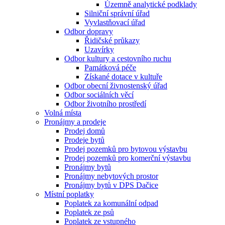
Územně analytické podklady
Silniční správní úřad
Vyvlastňovací úřad
Odbor dopravy
Řidičské průkazy
Uzavírky
Odbor kultury a cestovního ruchu
Památková péče
Získané dotace v kultuře
Odbor obecní živnostenský úřad
Odbor sociálních věcí
Odbor životního prostředí
Volná místa
Pronájmy a prodeje
Prodej domů
Prodeje bytů
Prodej pozemků pro bytovou výstavbu
Prodej pozemků pro komerční výstavbu
Pronájmy bytů
Pronájmy nebytových prostor
Pronájmy bytů v DPS Dačice
Místní poplatky
Poplatek za komunální odpad
Poplatek ze psů
Poplatek ze vstupného