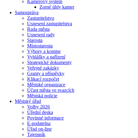
Kamerový systém
Zorné úhly kamer
Samospráva
Zastupitelstvo
Usnesení zastupitelstva
Rada města
Usnesení rady
Starosta
Místostarosta
Výbory a komise
Vyhlášky a nařízení
Strategické dokumenty
Veřejné zakázky
Granty a příspěvky
Klikací rozpočet
Městské organizace
Účast města ve svazcích
Městská policie
Městský úřad
Volby 2026
Úřední deska
Povinné informace
E-podatelna
Úřad on-line
Tajemník