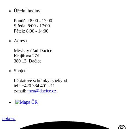
Úřední hodiny
Pondělí: 8:00 - 17:00
Středa: 8:00 - 17:00
Pátek: 8:00 - 14:00
Adresa
Městský úřad Dačice
Krajířova 27/I
380 13 Dačice
Spojení
ID datové schránky: s5ebypd
tel.: +420 384 401 211
e-mail:
meu@dacice.cz
nahoru