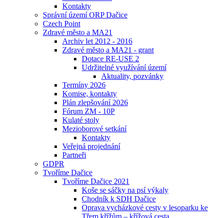
Kontakty
Správní území ORP Dačice
Czech Point
Zdravé město a MA21
Archiv let 2012 - 2016
Zdravé město a MA21 - grant
Dotace RE-USE 2
Udržitelné využívání území
Aktuality, pozvánky
Termíny 2026
Komise, kontakty
Plán zlepšování 2026
Fórum ZM - 10P
Kulaté stoly
Mezioborové setkání
Kontakty
Veřejná projednání
Partneři
GDPR
Tvoříme Dačice
Tvoříme Dačice 2021
Koše se sáčky na psí výkaly
Chodník k SDH Dačice
Oprava vycházkové cesty v lesoparku ke
Třem křížům – křížová cesta