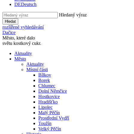
DE
Deutsch
Hledaný výraz
Hledat
rozšířené vyhledávání
Dačice
Město, které dalo
světu kostkový cukr.
Aktuality
Město
Aktuality
Místní části
Bílkov
Borek
Chlumec
Dolní Němčice
Hostkovice
Hradišťko
Lipolec
Malý Pěčín
Prostřední Vydří
Toužín
Velký Pěčín