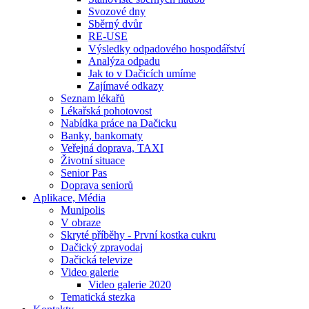
Svozové dny
Sběrný dvůr
RE-USE
Výsledky odpadového hospodářství
Analýza odpadu
Jak to v Dačicích umíme
Zajímavé odkazy
Seznam lékařů
Lékařská pohotovost
Nabídka práce na Dačicku
Banky, bankomaty
Veřejná doprava, TAXI
Životní situace
Senior Pas
Doprava seniorů
Aplikace, Média
Munipolis
V obraze
Skryté příběhy - První kostka cukru
Dačický zpravodaj
Dačická televize
Video galerie
Video galerie 2020
Tematická stezka