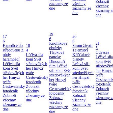
Zobrazit
záznamy ze
všechny
všechny
dne
záznamy ze
záznamy z
dne
dne
19
17
20
6
6
6
Knoflíkové
21
Expedice do
18
Strom života
obrázky
5
středověku
Z
4
Tajemství
Tlapková
Odyssea
půdy
Léčivá síla
Křišťálové
patrola:
Léčivá síla
harampádí
koní
Svět
planety
Dinosauří
koní
Svět
Léčivá síla
středověkých
Léčivá síla
film
Léčivá
středověk
koní
Svět
her
Hmyzí
koní
Svět
síla koní
Svět
her
Hmyzí
středověkých
tváře
středověkých
středověkých
tváře
her
Hmyzí
Cestovatelský
her
Hmyzí
her
Hmyzí
Cestovatel
tváře
fotodeník
tváře
tváře
fotodeník
Cestovatelský
Zobrazit
Cestovatelský
Cestovatelský
Zobrazit
fotodeník
všechny
fotodeník
fotodeník
všechny
Zobrazit
záznamy ze
Zobrazit
Zobrazit
záznamy z
všechny
dne
všechny
všechny
dne
záznamy ze
záznamy ze
záznamy ze
dne
dne
dne