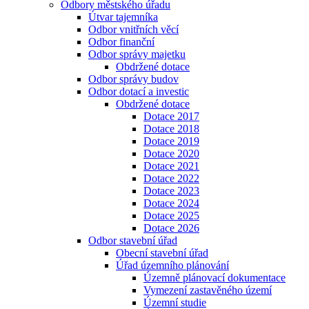
Odbory městského úřadu
Útvar tajemníka
Odbor vnitřních věcí
Odbor finanční
Odbor správy majetku
Obdržené dotace
Odbor správy budov
Odbor dotací a investic
Obdržené dotace
Dotace 2017
Dotace 2018
Dotace 2019
Dotace 2020
Dotace 2021
Dotace 2022
Dotace 2023
Dotace 2024
Dotace 2025
Dotace 2026
Odbor stavební úřad
Obecní stavební úřad
Úřad územního plánování
Územně plánovací dokumentace
Vymezení zastavěného území
Územní studie