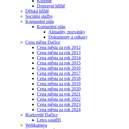
Kluziště
Dopravní hřiště
Dětská hřiště
Sociální služby
Komunitní plán
Komunitní plán
Aktuality, pozvánky
Dokumenty a odkazy
Cena města Dačice
Cena města za rok 2012
Cena města za rok 2013
Cena města za rok 2014
Cena města za rok 2015
Cena města za rok 2016
Cena města za rok 2017
Cena města za rok 2018
Cena města za rok 2019
Cena města za rok 2020
Cena města za rok 2021
Cena města za rok 2022
Cena města za rok 2023
Cena města za rok 2024
Rozkvetlé Dačice
Letos soutěží
Webkamera