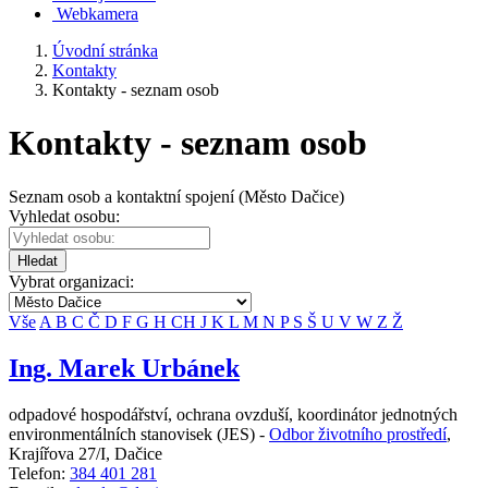
Webkamera
Úvodní stránka
Kontakty
Kontakty - seznam osob
Kontakty - seznam osob
Seznam osob a kontaktní spojení (Město Dačice)
Vyhledat osobu:
Hledat
Vybrat organizaci:
Vše
A
B
C
Č
D
F
G
H
CH
J
K
L
M
N
P
S
Š
U
V
W
Z
Ž
Ing. Marek Urbánek
odpadové hospodářství, ochrana ovzduší, koordinátor jednotných
environmentálních stanovisek (JES) -
Odbor životního prostředí
,
Krajířova 27/I, Dačice
Telefon:
384 401 281