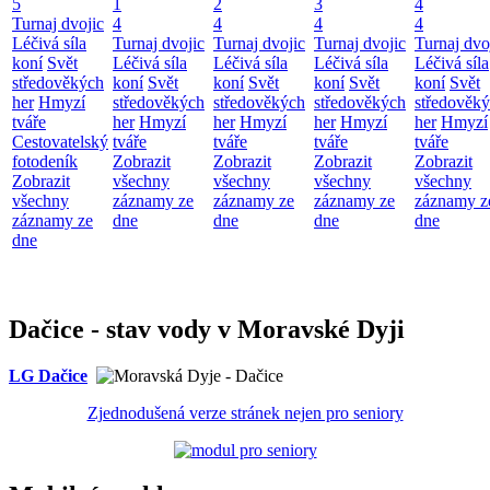
5
1
2
3
4
Turnaj dvojic
4
4
4
4
Léčivá síla
Turnaj dvojic
Turnaj dvojic
Turnaj dvojic
Turnaj dvo
koní
Svět
Léčivá síla
Léčivá síla
Léčivá síla
Léčivá síla
středověkých
koní
Svět
koní
Svět
koní
Svět
koní
Svět
her
Hmyzí
středověkých
středověkých
středověkých
středověk
tváře
her
Hmyzí
her
Hmyzí
her
Hmyzí
her
Hmyzí
Cestovatelský
tváře
tváře
tváře
tváře
fotodeník
Zobrazit
Zobrazit
Zobrazit
Zobrazit
Zobrazit
všechny
všechny
všechny
všechny
všechny
záznamy ze
záznamy ze
záznamy ze
záznamy z
záznamy ze
dne
dne
dne
dne
dne
Dačice - stav vody v Moravské Dyji
LG Dačice
Zjednodušená verze stránek nejen pro seniory