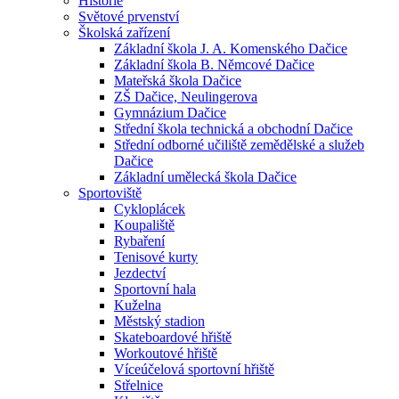
Historie
Světové prvenství
Školská zařízení
Základní škola J. A. Komenského Dačice
Základní škola B. Němcové Dačice
Mateřská škola Dačice
ZŠ Dačice, Neulingerova
Gymnázium Dačice
Střední škola technická a obchodní Dačice
Střední odborné učiliště zemědělské a služeb
Dačice
Základní umělecká škola Dačice
Sportoviště
Cykloplácek
Koupaliště
Rybaření
Tenisové kurty
Jezdectví
Sportovní hala
Kuželna
Městský stadion
Skateboardové hřiště
Workoutové hřiště
Víceúčelová sportovní hřiště
Střelnice