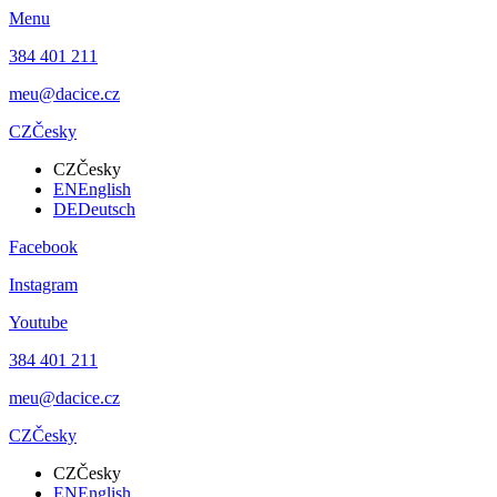
Menu
384 401 211
meu@dacice.cz
CZ
Česky
CZ
Česky
EN
English
DE
Deutsch
Facebook
Instagram
Youtube
384 401 211
meu@dacice.cz
CZ
Česky
CZ
Česky
EN
English