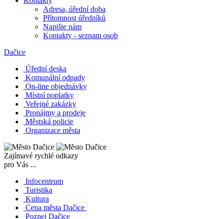
Kontakty
Adresa, úřední doba
Přítomnost úředníků
Napište nám
Kontakty - seznam osob
Dačice
Úřední deska
Komunální odpady
On-line objednávky
Místní poplatky
Veřejné zakázky
Pronájmy a prodeje
Městská policie
Organizace města
Zajímavé rychlé odkazy
pro Vás ...
Infocentrum
Turistika
Kultura
Cena města Dačice
Poznej Dačice