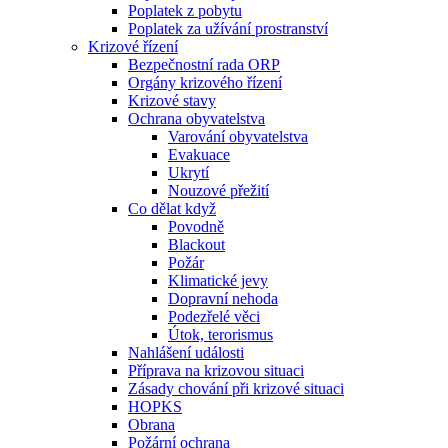
Poplatek z pobytu
Poplatek za užívání prostranství
Krizové řízení
Bezpečnostní rada ORP
Orgány krizového řízení
Krizové stavy
Ochrana obyvatelstva
Varování obyvatelstva
Evakuace
Ukrytí
Nouzové přežití
Co dělat když
Povodně
Blackout
Požár
Klimatické jevy
Dopravní nehoda
Podezřelé věci
Útok, terorismus
Nahlášení události
Příprava na krizovou situaci
Zásady chování při krizové situaci
HOPKS
Obrana
Požární ochrana