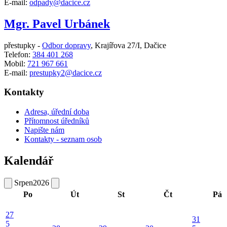
E-mail:
odpady@dacice.cz
Mgr. Pavel Urbánek
přestupky -
Odbor dopravy
,
Krajířova 27/I, Dačice
Telefon:
384 401 268
Mobil:
721 967 661
E-mail:
prestupky2@dacice.cz
Kontakty
Adresa, úřední doba
Přítomnost úředníků
Napište nám
Kontakty - seznam osob
Kalendář
Srpen
2026
Po
Út
St
Čt
Pá
27
31
5