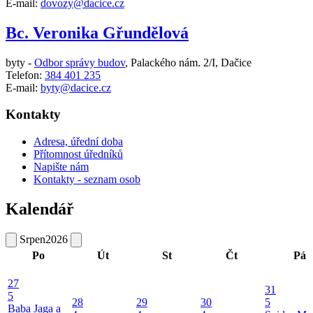
E-mail:
dovozy@dacice.cz
Bc. Veronika Gřundělová
byty -
Odbor správy budov
,
Palackého nám. 2/I, Dačice
Telefon:
384 401 235
E-mail:
byty@dacice.cz
Kontakty
Adresa, úřední doba
Přítomnost úředníků
Napište nám
Kontakty - seznam osob
Kalendář
Srpen
2026
Po
Út
St
Čt
Pá
27
31
5
28
29
30
5
Baba Jaga a