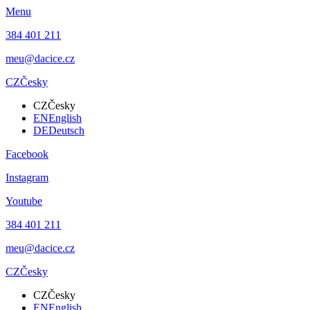
Menu
384 401 211
meu@dacice.cz
CZ
Česky
CZ
Česky
EN
English
DE
Deutsch
Facebook
Instagram
Youtube
384 401 211
meu@dacice.cz
CZ
Česky
CZ
Česky
EN
English