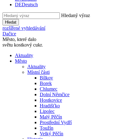
DE
Deutsch
Hledaný výraz
Hledat
rozšířené vyhledávání
Dačice
Město, které dalo
světu kostkový cukr.
Aktuality
Město
Aktuality
Místní části
Bílkov
Borek
Chlumec
Dolní Němčice
Hostkovice
Hradišťko
Lipolec
Malý Pěčín
Prostřední Vydří
Toužín
Velký Pěčín