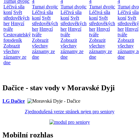
Turnaj dvojic
4
4
4
4
Léčivá síla
Turnaj dvojic
Turnaj dvojic
Turnaj dvojic
Turnaj dvo
koní
Svět
Léčivá síla
Léčivá síla
Léčivá síla
Léčivá síla
středověkých
koní
Svět
koní
Svět
koní
Svět
koní
Svět
her
Hmyzí
středověkých
středověkých
středověkých
středověk
tváře
her
Hmyzí
her
Hmyzí
her
Hmyzí
her
Hmyzí
Cestovatelský
tváře
tváře
tváře
tváře
fotodeník
Zobrazit
Zobrazit
Zobrazit
Zobrazit
Zobrazit
všechny
všechny
všechny
všechny
všechny
záznamy ze
záznamy ze
záznamy ze
záznamy z
záznamy ze
dne
dne
dne
dne
dne
Dačice - stav vody v Moravské Dyji
LG Dačice
Zjednodušená verze stránek nejen pro seniory
Mobilní rozhlas