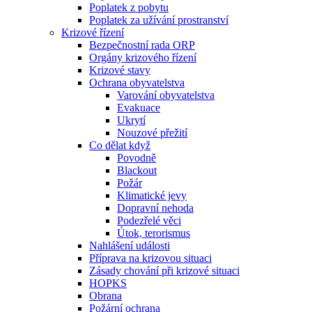
Poplatek z pobytu
Poplatek za užívání prostranství
Krizové řízení
Bezpečnostní rada ORP
Orgány krizového řízení
Krizové stavy
Ochrana obyvatelstva
Varování obyvatelstva
Evakuace
Ukrytí
Nouzové přežití
Co dělat když
Povodně
Blackout
Požár
Klimatické jevy
Dopravní nehoda
Podezřelé věci
Útok, terorismus
Nahlášení události
Příprava na krizovou situaci
Zásady chování při krizové situaci
HOPKS
Obrana
Požární ochrana