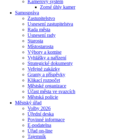
Kamerový systém
Zorné úhly kamer
Samospráva
Zastupitelstvo
Usnesení zastupitelstva
Rada města
Usnesení rady
Starosta
Místostarosta
Výbory a komise
Vyhlášky a nařízení
Strategické dokumenty
Veřejné zakázky
Granty a příspěvky
Klikací rozpočet
Městské organizace
Účast města ve svazcích
Městská policie
Městský úřad
Volby 2026
Úřední deska
Povinné informace
E-podatelna
Úřad on-line
Tajemník