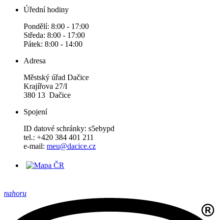
Úřední hodiny
Pondělí: 8:00 - 17:00
Středa: 8:00 - 17:00
Pátek: 8:00 - 14:00
Adresa
Městský úřad Dačice
Krajířova 27/I
380 13 Dačice
Spojení
ID datové schránky: s5ebypd
tel.: +420 384 401 211
e-mail:
meu@dacice.cz
nahoru