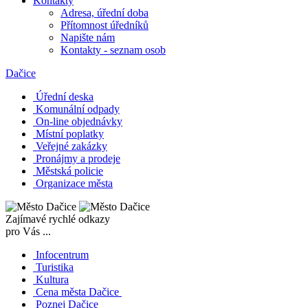
Kontakty
Adresa, úřední doba
Přítomnost úředníků
Napište nám
Kontakty - seznam osob
Dačice
Úřední deska
Komunální odpady
On-line objednávky
Místní poplatky
Veřejné zakázky
Pronájmy a prodeje
Městská policie
Organizace města
Zajímavé rychlé odkazy
pro Vás ...
Infocentrum
Turistika
Kultura
Cena města Dačice
Poznej Dačice