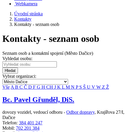
Webkamera
Úvodní stránka
Kontakty
Kontakty - seznam osob
Kontakty - seznam osob
Seznam osob a kontaktní spojení (Město Dačice)
Vyhledat osobu:
Hledat
Vybrat organizaci:
Vše
A
B
C
Č
D
F
G
H
CH
J
K
L
M
N
P
S
Š
U
V
W
Z
Ž
Bc. Pavel Gřunděl, DiS.
dovozy vozidel, vedoucí odboru -
Odbor dopravy
,
Krajířova 27/I,
Dačice
Telefon:
384 401 247
Mobil:
702 201 384