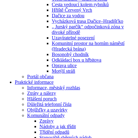
Cesta vedoucí kolem rybníků
Hřiště Červený Vrch
Dačice za vodou
Vycházková trasa Dačice–Hradišťko
„ Jurský parčík“ odpočinková zóna v
divoké přírodě
Uzavíratelné posezení
Komunitní prostor na horním náměstí
(Hradecká brána)
Bosonohý chodník
Odkládací box u hřbitova
Oprava ulice
Motýlí stráň
Portál občana
Praktické informace
Informace, městský rozhlas
Ztráty a nálezy
Hlášení poruch
Důležitá telefonní čísla
Objížďky a uzavírky
Komunální odpady
Zprávy
Nádoby a jak třídit
Třídění odpadů
Stanoviště sběrných nádob