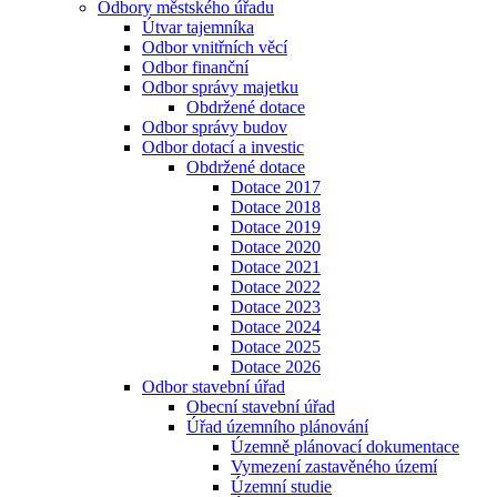
Odbory městského úřadu
Útvar tajemníka
Odbor vnitřních věcí
Odbor finanční
Odbor správy majetku
Obdržené dotace
Odbor správy budov
Odbor dotací a investic
Obdržené dotace
Dotace 2017
Dotace 2018
Dotace 2019
Dotace 2020
Dotace 2021
Dotace 2022
Dotace 2023
Dotace 2024
Dotace 2025
Dotace 2026
Odbor stavební úřad
Obecní stavební úřad
Úřad územního plánování
Územně plánovací dokumentace
Vymezení zastavěného území
Územní studie