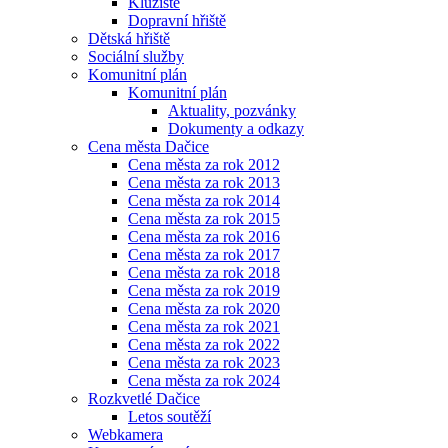
Kluziště
Dopravní hřiště
Dětská hřiště
Sociální služby
Komunitní plán
Komunitní plán
Aktuality, pozvánky
Dokumenty a odkazy
Cena města Dačice
Cena města za rok 2012
Cena města za rok 2013
Cena města za rok 2014
Cena města za rok 2015
Cena města za rok 2016
Cena města za rok 2017
Cena města za rok 2018
Cena města za rok 2019
Cena města za rok 2020
Cena města za rok 2021
Cena města za rok 2022
Cena města za rok 2023
Cena města za rok 2024
Rozkvetlé Dačice
Letos soutěží
Webkamera