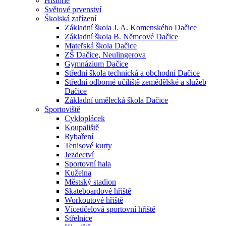
Historie
Světové prvenství
Školská zařízení
Základní škola J. A. Komenského Dačice
Základní škola B. Němcové Dačice
Mateřská škola Dačice
ZŠ Dačice, Neulingerova
Gymnázium Dačice
Střední škola technická a obchodní Dačice
Střední odborné učiliště zemědělské a služeb
Dačice
Základní umělecká škola Dačice
Sportoviště
Cykloplácek
Koupaliště
Rybaření
Tenisové kurty
Jezdectví
Sportovní hala
Kuželna
Městský stadion
Skateboardové hřiště
Workoutové hřiště
Víceúčelová sportovní hřiště
Střelnice