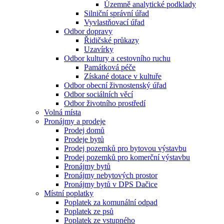
Územně analytické podklady
Silniční správní úřad
Vyvlastňovací úřad
Odbor dopravy
Řidičské průkazy
Uzavírky
Odbor kultury a cestovního ruchu
Památková péče
Získané dotace v kultuře
Odbor obecní živnostenský úřad
Odbor sociálních věcí
Odbor životního prostředí
Volná místa
Pronájmy a prodeje
Prodej domů
Prodeje bytů
Prodej pozemků pro bytovou výstavbu
Prodej pozemků pro komerční výstavbu
Pronájmy bytů
Pronájmy nebytových prostor
Pronájmy bytů v DPS Dačice
Místní poplatky
Poplatek za komunální odpad
Poplatek ze psů
Poplatek ze vstupného