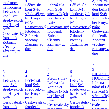
4
4
4
Spider-Ma
meč moci
Léčivá síla
Léčivá síla
Léčivá síla
Zbrusu no
nejmocnější
koní
Svět
koní
Svět
koní
Svět
den
Léčivá
Léčivá síla
středověkých
středověkých
středověkých
koní
Svět
koní
Svět
her
Hmyzí
her
Hmyzí
her
Hmyzí
středověk
středověkých
tváře
tváře
tváře
her
Hmyzí
her
Hmyzí
Cestovatelský
Cestovatelský
Cestovatelský
tváře
tváře
fotodeník
fotodeník
fotodeník
Cestovatel
Cestovatelský
Zobrazit
Zobrazit
Zobrazit
fotodeník
fotodeník
všechny
všechny
všechny
Zobrazit
Zobrazit
záznamy ze
záznamy ze
záznamy ze
všechny
všechny
dne
dne
dne
záznamy z
záznamy ze
dne
dne
7
5
5
3
4
6
5
ERUPCE 
4
4
4
Ptáčci z vlny
HOLOKRC
Léčivá síla
Léčivá síla
Léčivá síla
Léčivá síla
Léto na
koní
Svět
koní
Svět
koní
Svět
koní
Svět
náměstí
Lé
středověkých
středověkých
středověkých
středověkých
síla koní
S
her
Hmyzí
her
Hmyzí
her
Hmyzí
her
Hmyzí
středověk
tváře
tváře
tváře
tváře
her
Hmyzí
Cestovatelský
Cestovatelský
Cestovatelský
Cestovatelský
tváře
fotodeník
fotodeník
fotodeník
fotodeník
Cestovatel