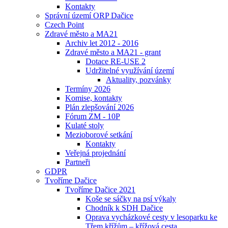
Kontakty
Správní území ORP Dačice
Czech Point
Zdravé město a MA21
Archiv let 2012 - 2016
Zdravé město a MA21 - grant
Dotace RE-USE 2
Udržitelné využívání území
Aktuality, pozvánky
Termíny 2026
Komise, kontakty
Plán zlepšování 2026
Fórum ZM - 10P
Kulaté stoly
Mezioborové setkání
Kontakty
Veřejná projednání
Partneři
GDPR
Tvoříme Dačice
Tvoříme Dačice 2021
Koše se sáčky na psí výkaly
Chodník k SDH Dačice
Oprava vycházkové cesty v lesoparku ke
Třem křížům – křížová cesta