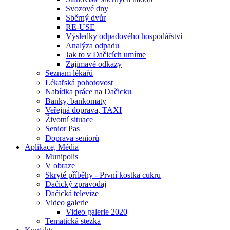
Svozové dny
Sběrný dvůr
RE-USE
Výsledky odpadového hospodářství
Analýza odpadu
Jak to v Dačicích umíme
Zajímavé odkazy
Seznam lékařů
Lékařská pohotovost
Nabídka práce na Dačicku
Banky, bankomaty
Veřejná doprava, TAXI
Životní situace
Senior Pas
Doprava seniorů
Aplikace, Média
Munipolis
V obraze
Skryté příběhy - První kostka cukru
Dačický zpravodaj
Dačická televize
Video galerie
Video galerie 2020
Tematická stezka