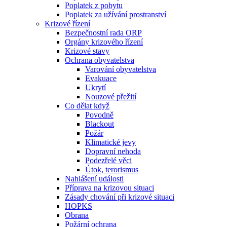
Poplatek z pobytu
Poplatek za užívání prostranství
Krizové řízení
Bezpečnostní rada ORP
Orgány krizového řízení
Krizové stavy
Ochrana obyvatelstva
Varování obyvatelstva
Evakuace
Ukrytí
Nouzové přežití
Co dělat když
Povodně
Blackout
Požár
Klimatické jevy
Dopravní nehoda
Podezřelé věci
Útok, terorismus
Nahlášení události
Příprava na krizovou situaci
Zásady chování při krizové situaci
HOPKS
Obrana
Požární ochrana