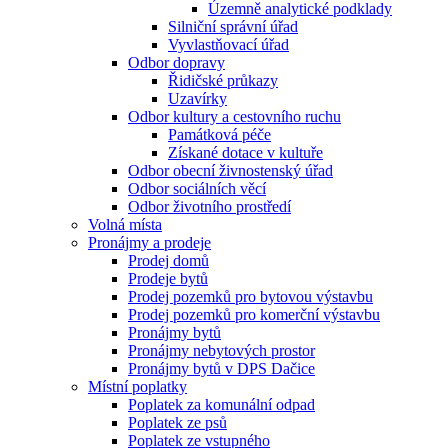
Územně analytické podklady
Silniční správní úřad
Vyvlastňovací úřad
Odbor dopravy
Řidičské průkazy
Uzavírky
Odbor kultury a cestovního ruchu
Památková péče
Získané dotace v kultuře
Odbor obecní živnostenský úřad
Odbor sociálních věcí
Odbor životního prostředí
Volná místa
Pronájmy a prodeje
Prodej domů
Prodeje bytů
Prodej pozemků pro bytovou výstavbu
Prodej pozemků pro komerční výstavbu
Pronájmy bytů
Pronájmy nebytových prostor
Pronájmy bytů v DPS Dačice
Místní poplatky
Poplatek za komunální odpad
Poplatek ze psů
Poplatek ze vstupného