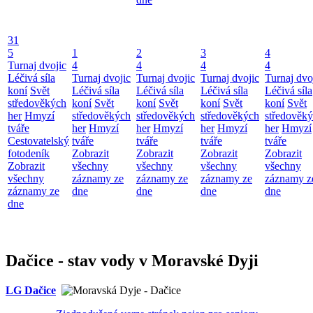
31
5
1
2
3
4
Turnaj dvojic
4
4
4
4
Léčivá síla
Turnaj dvojic
Turnaj dvojic
Turnaj dvojic
Turnaj dvo
koní
Svět
Léčivá síla
Léčivá síla
Léčivá síla
Léčivá síla
středověkých
koní
Svět
koní
Svět
koní
Svět
koní
Svět
her
Hmyzí
středověkých
středověkých
středověkých
středověk
tváře
her
Hmyzí
her
Hmyzí
her
Hmyzí
her
Hmyzí
Cestovatelský
tváře
tváře
tváře
tváře
fotodeník
Zobrazit
Zobrazit
Zobrazit
Zobrazit
Zobrazit
všechny
všechny
všechny
všechny
všechny
záznamy ze
záznamy ze
záznamy ze
záznamy z
záznamy ze
dne
dne
dne
dne
dne
Dačice - stav vody v Moravské Dyji
LG Dačice