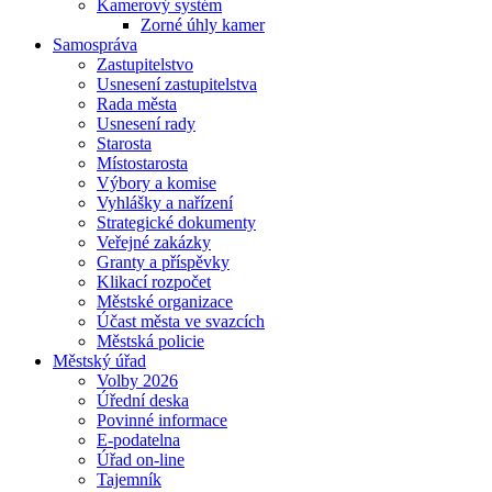
Kamerový systém
Zorné úhly kamer
Samospráva
Zastupitelstvo
Usnesení zastupitelstva
Rada města
Usnesení rady
Starosta
Místostarosta
Výbory a komise
Vyhlášky a nařízení
Strategické dokumenty
Veřejné zakázky
Granty a příspěvky
Klikací rozpočet
Městské organizace
Účast města ve svazcích
Městská policie
Městský úřad
Volby 2026
Úřední deska
Povinné informace
E-podatelna
Úřad on-line
Tajemník