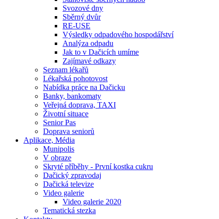
Svozové dny
Sběrný dvůr
RE-USE
Výsledky odpadového hospodářství
Analýza odpadu
Jak to v Dačicích umíme
Zajímavé odkazy
Seznam lékařů
Lékařská pohotovost
Nabídka práce na Dačicku
Banky, bankomaty
Veřejná doprava, TAXI
Životní situace
Senior Pas
Doprava seniorů
Aplikace, Média
Munipolis
V obraze
Skryté příběhy - První kostka cukru
Dačický zpravodaj
Dačická televize
Video galerie
Video galerie 2020
Tematická stezka