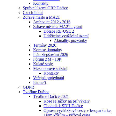
Kontakty
Správní území ORP Dačice
Czech Point
Zdravé město a MA21
Archiv let 2012 - 2016
Zdravé město a MA21 - grant
Dotace RE-USE 2
Udržitelné využívání území
Aktuality, pozvánky
Termíny 2026
Komise, kontakty
Plán zlepšování 2026
Fórum ZM - 10P
Kulaté stoly
Mezioborové setkání
Kontakty
Veřejná projednání
Partneři
GDPR
Tvoříme Dačice
Tvoříme Dačice 2021
Koše se sáčky na psí výkaly
Chodník k SDH Dačice
Oprava vycházkové cesty v lesoparku ke
Třem křížům – křížová cesta