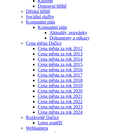
Kluziště
Dopravní hřiště
Dětská hřiště
Sociální služby
Komunitní plán
Komunitní plán
Aktuality, pozvánky
Dokumenty a odkazy
Cena města Dačice
Cena města za rok 2012
Cena města za rok 2013
Cena města za rok 2014
Cena města za rok 2015
Cena města za rok 2016
Cena města za rok 2017
Cena města za rok 2018
Cena města za rok 2019
Cena města za rok 2020
Cena města za rok 2021
Cena města za rok 2022
Cena města za rok 2023
Cena města za rok 2024
Rozkvetlé Dačice
Letos soutěží
Webkamera