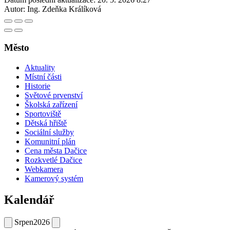
Autor:
Ing. Zdeňka Králíková
Město
Aktuality
Místní části
Historie
Světové prvenství
Školská zařízení
Sportoviště
Dětská hřiště
Sociální služby
Komunitní plán
Cena města Dačice
Rozkvetlé Dačice
Webkamera
Kamerový systém
Kalendář
Srpen
2026