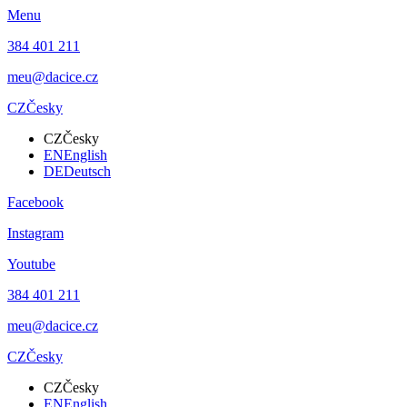
Menu
384 401 211
meu@dacice.cz
CZ
Česky
CZ
Česky
EN
English
DE
Deutsch
Facebook
Instagram
Youtube
384 401 211
meu@dacice.cz
CZ
Česky
CZ
Česky
EN
English