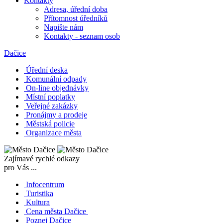
Kontakty
Adresa, úřední doba
Přítomnost úředníků
Napište nám
Kontakty - seznam osob
Dačice
Úřední deska
Komunální odpady
On-line objednávky
Místní poplatky
Veřejné zakázky
Pronájmy a prodeje
Městská policie
Organizace města
Zajímavé rychlé odkazy
pro Vás ...
Infocentrum
Turistika
Kultura
Cena města Dačice
Poznej Dačice