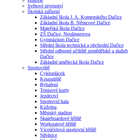
Historie
Světové prvenství
Školská zařízení
Základní škola J. A. Komenského Dačice
Základní škola B. Němcové Dačice
Mateřská škola Dačice
ZŠ Dačice, Neulingerova
Gymnázium Dačice
Střední škola technická a obchodní Dačice
Střední odborné učiliště zemědělské a služeb
Dačice
Základní umělecká škola Dačice
Sportoviště
Cykloplácek
Koupaliště
Rybaření
Tenisové kurty
Jezdectví
Sportovní hala
Kuželna
Městský stadion
Skateboardové hřiště
Workoutové hřiště
Víceúčelová sportovní hřiště
Střelnice