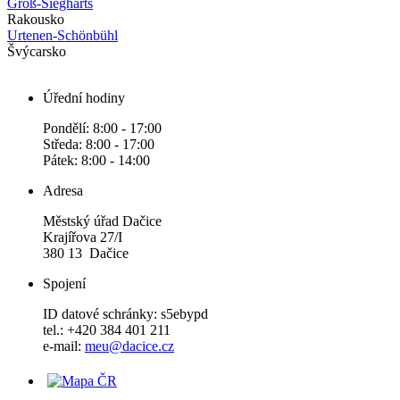
Groß-Siegharts
Rakousko
Urtenen-Schönbühl
Švýcarsko
Úřední hodiny
Pondělí: 8:00 - 17:00
Středa: 8:00 - 17:00
Pátek: 8:00 - 14:00
Adresa
Městský úřad Dačice
Krajířova 27/I
380 13 Dačice
Spojení
ID datové schránky: s5ebypd
tel.: +420 384 401 211
e-mail:
meu@dacice.cz