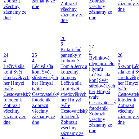
Zobrazit
záznamy ze
Zobrazit
Zobrazit
záznamy z
všechny
dne
všechny
všechny
dne
záznamy ze
záznamy ze
záznamy ze
dne
dne
dne
26
6
27
Kukuřičné
5
24
25
panenky v
28
Bylinkové
4
4
knihovně
5
oleje pro tělo
Léčivá síla
Léčivá síla
Tom a Jerry a
Škwor
Léč
i lymfu
koní
Svět
koní
Svět
kouzelný
síla koní
S
Léčivá síla
středověkých
středověkých
kompas
středověk
koní
Svět
her
Hmyzí
her
Hmyzí
Léčivá síla
her
Hmyzí
středověkých
tváře
tváře
koní
Svět
tváře
her
Hmyzí
Cestovatelský
Cestovatelský
středověkých
Cestovatel
tváře
fotodeník
fotodeník
her
Hmyzí
fotodeník
Cestovatelský
Zobrazit
Zobrazit
tváře
Zobrazit
fotodeník
všechny
všechny
Cestovatelský
všechny
Zobrazit
záznamy ze
záznamy ze
fotodeník
záznamy z
všechny
dne
dne
Zobrazit
dne
záznamy ze
všechny
dne
záznamy ze
dne