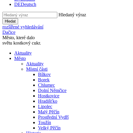
DE
Deutsch
Hledaný výraz
Hledat
rozšířené vyhledávání
Dačice
Město, které dalo
světu kostkový cukr.
Aktuality
Město
Aktuality
Místní části
Bílkov
Borek
Chlumec
Dolní Němčice
Hostkovice
Hradišťko
Lipolec
Malý Pěčín
Prostřední Vydří
Toužín
Velký Pěčín