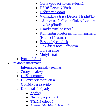
Cesta vedoucí kolem rybníků
Hřiště Červený Vrch
Dačice za vodou
Vycházková trasa Dačice–Hradišťko
„ Jurský parčík“ odpočinková zóna v
divoké přírodě
Uzavíratelné posezení
Komunitní prostor na horním náměstí
(Hradecká brána)
Bosonohý chodník
Odkládací box u hřbitova
Oprava ulice
Motýlí stráň
Portál občana
Praktické informace
Informace, městský rozhlas
Ztráty a nálezy
Hlášení poruch
Důležitá telefonní čísla
Objížďky a uzavírky
Komunální odpady
Zprávy
Nádoby a jak třídit
Třídění odpadů
Stanoviště sběrných nádob