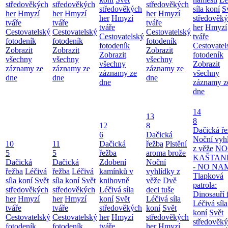
středověkých
středověkých
středověkých
středověkých
síla koní
S
her
Hmyzí
her
Hmyzí
her
Hmyzí
her
Hmyzí
středověk
tváře
tváře
tváře
tváře
her
Hmyzí
Cestovatelský
Cestovatelský
Cestovatelský
Cestovatelský
tváře
fotodeník
fotodeník
fotodeník
fotodeník
Cestovatel
Zobrazit
Zobrazit
Zobrazit
Zobrazit
fotodeník
všechny
všechny
všechny
všechny
Zobrazit
záznamy ze
záznamy ze
záznamy ze
záznamy ze
všechny
dne
dne
dne
dne
záznamy z
dne
14
13
8
12
8
Dačická ř
6
Dačická
Noční vyh
10
11
Dačická
řežba
Plstění
z věže
NO
5
5
řežba
aroma brože
KAŠTAN
Dačická
Dačická
Zdobení
Noční
- NO NA
řežba
Léčivá
řežba
Léčivá
kamínků v
vyhlídky z
Tlapková
síla koní
Svět
síla koní
Svět
knihovně
věže
Dvě
patrola:
středověkých
středověkých
Léčivá síla
deci tuše
Dinosauří 
her
Hmyzí
her
Hmyzí
koní
Svět
Léčivá síla
Léčivá síla
tváře
tváře
středověkých
koní
Svět
koní
Svět
Cestovatelský
Cestovatelský
her
Hmyzí
středověkých
středověk
fotodeník
fotodeník
tváře
her
Hmyzí