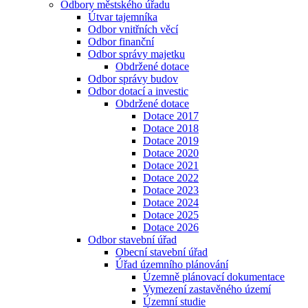
Odbory městského úřadu
Útvar tajemníka
Odbor vnitřních věcí
Odbor finanční
Odbor správy majetku
Obdržené dotace
Odbor správy budov
Odbor dotací a investic
Obdržené dotace
Dotace 2017
Dotace 2018
Dotace 2019
Dotace 2020
Dotace 2021
Dotace 2022
Dotace 2023
Dotace 2024
Dotace 2025
Dotace 2026
Odbor stavební úřad
Obecní stavební úřad
Úřad územního plánování
Územně plánovací dokumentace
Vymezení zastavěného území
Územní studie