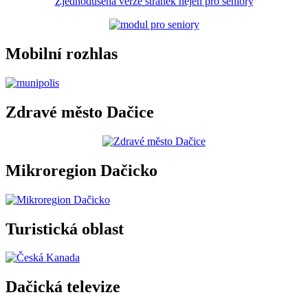
Zjednodušená verze stránek nejen pro seniory
Mobilní rozhlas
Zdravé město Dačice
Mikroregion Dačicko
Turistická oblast
Dačická televize