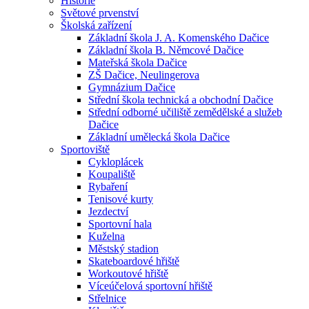
Historie
Světové prvenství
Školská zařízení
Základní škola J. A. Komenského Dačice
Základní škola B. Němcové Dačice
Mateřská škola Dačice
ZŠ Dačice, Neulingerova
Gymnázium Dačice
Střední škola technická a obchodní Dačice
Střední odborné učiliště zemědělské a služeb
Dačice
Základní umělecká škola Dačice
Sportoviště
Cykloplácek
Koupaliště
Rybaření
Tenisové kurty
Jezdectví
Sportovní hala
Kuželna
Městský stadion
Skateboardové hřiště
Workoutové hřiště
Víceúčelová sportovní hřiště
Střelnice