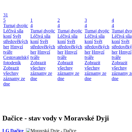
31
5
1
2
3
4
Turnaj dvojic
4
4
4
4
Léčivá síla
Turnaj dvojic
Turnaj dvojic
Turnaj dvojic
Turnaj dvo
koní
Svět
Léčivá síla
Léčivá síla
Léčivá síla
Léčivá síla
středověkých
koní
Svět
koní
Svět
koní
Svět
koní
Svět
her
Hmyzí
středověkých
středověkých
středověkých
středověk
tváře
her
Hmyzí
her
Hmyzí
her
Hmyzí
her
Hmyzí
Cestovatelský
tváře
tváře
tváře
tváře
fotodeník
Zobrazit
Zobrazit
Zobrazit
Zobrazit
Zobrazit
všechny
všechny
všechny
všechny
všechny
záznamy ze
záznamy ze
záznamy ze
záznamy z
záznamy ze
dne
dne
dne
dne
dne
Dačice - stav vody v Moravské Dyji
LG Dačice