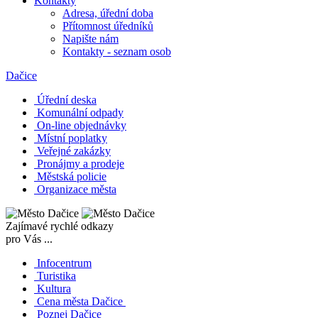
Kontakty
Adresa, úřední doba
Přítomnost úředníků
Napište nám
Kontakty - seznam osob
Dačice
Úřední deska
Komunální odpady
On-line objednávky
Místní poplatky
Veřejné zakázky
Pronájmy a prodeje
Městská policie
Organizace města
Zajímavé rychlé odkazy
pro Vás ...
Infocentrum
Turistika
Kultura
Cena města Dačice
Poznej Dačice