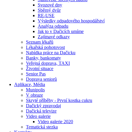
Svozové dny
Sběrný dvůr
RE-USE
Výsledky odpadového hospodářství
Analýza odpadu
Jak to v Dačicích umíme
Zajímavé odkazy
Seznam lékařů
Lékařská pohotovost
Nabídka práce na Dačicku
Banky, bankomaty
Veřejná doprava, TAXI
Životní situace
Senior Pas
Doprava seniorů
Aplikace, Média
Munipolis
V obraze
Skryté příběhy - První kostka cukru
Dačický zpravodaj
Dačická televize
Video galerie
Video galerie 2020
Tematická stezka