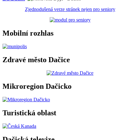
Zjednodušená verze stránek nejen pro seniory
Mobilní rozhlas
Zdravé město Dačice
Mikroregion Dačicko
Turistická oblast
Dačická televize