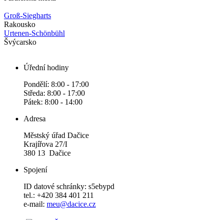
Groß-Siegharts
Rakousko
Urtenen-Schönbühl
Švýcarsko
Úřední hodiny
Pondělí: 8:00 - 17:00
Středa: 8:00 - 17:00
Pátek: 8:00 - 14:00
Adresa
Městský úřad Dačice
Krajířova 27/I
380 13 Dačice
Spojení
ID datové schránky: s5ebypd
tel.: +420 384 401 211
e-mail:
meu@dacice.cz