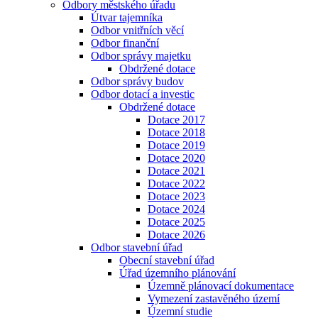
Odbory městského úřadu
Útvar tajemníka
Odbor vnitřních věcí
Odbor finanční
Odbor správy majetku
Obdržené dotace
Odbor správy budov
Odbor dotací a investic
Obdržené dotace
Dotace 2017
Dotace 2018
Dotace 2019
Dotace 2020
Dotace 2021
Dotace 2022
Dotace 2023
Dotace 2024
Dotace 2025
Dotace 2026
Odbor stavební úřad
Obecní stavební úřad
Úřad územního plánování
Územně plánovací dokumentace
Vymezení zastavěného území
Územní studie