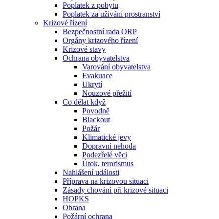
Poplatek z pobytu
Poplatek za užívání prostranství
Krizové řízení
Bezpečnostní rada ORP
Orgány krizového řízení
Krizové stavy
Ochrana obyvatelstva
Varování obyvatelstva
Evakuace
Ukrytí
Nouzové přežití
Co dělat když
Povodně
Blackout
Požár
Klimatické jevy
Dopravní nehoda
Podezřelé věci
Útok, terorismus
Nahlášení události
Příprava na krizovou situaci
Zásady chování při krizové situaci
HOPKS
Obrana
Požární ochrana