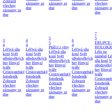
Zobrazit
záznamy ze
záznamy ze
záznamy ze
všechny
všechny
dne
dne
dne
záznamy z
záznamy ze
dne
dne
7
5
5
3
4
6
5
ERUPCE 
4
4
4
Ptáčci z vlny
HOLOKRC
Léčivá síla
Léčivá síla
Léčivá síla
Léčivá síla
Léto na
koní
Svět
koní
Svět
koní
Svět
koní
Svět
náměstí
Lé
středověkých
středověkých
středověkých
středověkých
síla koní
S
her
Hmyzí
her
Hmyzí
her
Hmyzí
her
Hmyzí
středověk
tváře
tváře
tváře
tváře
her
Hmyzí
Cestovatelský
Cestovatelský
Cestovatelský
Cestovatelský
tváře
fotodeník
fotodeník
fotodeník
fotodeník
Cestovatel
Zobrazit
Zobrazit
Zobrazit
Zobrazit
fotodeník
všechny
všechny
všechny
všechny
Zobrazit
záznamy ze
záznamy ze
záznamy ze
záznamy ze
všechny
dne
dne
dne
dne
záznamy z
dne