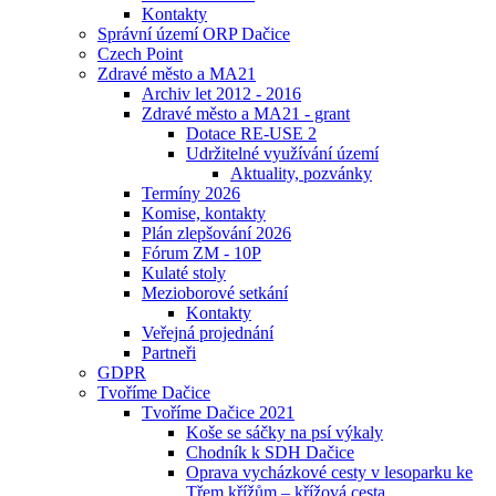
Kontakty
Správní území ORP Dačice
Czech Point
Zdravé město a MA21
Archiv let 2012 - 2016
Zdravé město a MA21 - grant
Dotace RE-USE 2
Udržitelné využívání území
Aktuality, pozvánky
Termíny 2026
Komise, kontakty
Plán zlepšování 2026
Fórum ZM - 10P
Kulaté stoly
Mezioborové setkání
Kontakty
Veřejná projednání
Partneři
GDPR
Tvoříme Dačice
Tvoříme Dačice 2021
Koše se sáčky na psí výkaly
Chodník k SDH Dačice
Oprava vycházkové cesty v lesoparku ke
Třem křížům – křížová cesta