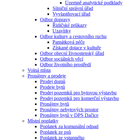
Územně analytické podklady
Silniční správní úřad
Vyvlastňovací úřad
Odbor dopravy
Řidičské průkazy
Uzavírky
Odbor kultury a cestovního ruchu
Památková péče
Získané dotace v kultuře
Odbor obecní živnostenský úřad
Odbor sociálních věcí
Odbor životního prostředí
Volná místa
Pronájmy a prodeje
Prodej domů
Prodeje bytů
Prodej pozemků pro bytovou výstavbu
Prodej pozemků pro komerční výstavbu
Pronájmy bytů
Pronájmy nebytových prostor
Pronájmy bytů v DPS Dačice
Místní poplatky
Poplatek za komunální odpad
Poplatek ze psů
Poplatek ze vstupného