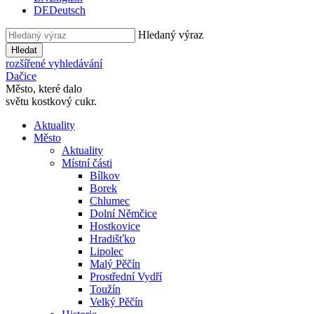
DE
Deutsch
Hledaný výraz
Hledat
rozšířené vyhledávání
Dačice
Město, které dalo
světu kostkový cukr.
Aktuality
Město
Aktuality
Místní části
Bílkov
Borek
Chlumec
Dolní Němčice
Hostkovice
Hradišťko
Lipolec
Malý Pěčín
Prostřední Vydří
Toužín
Velký Pěčín