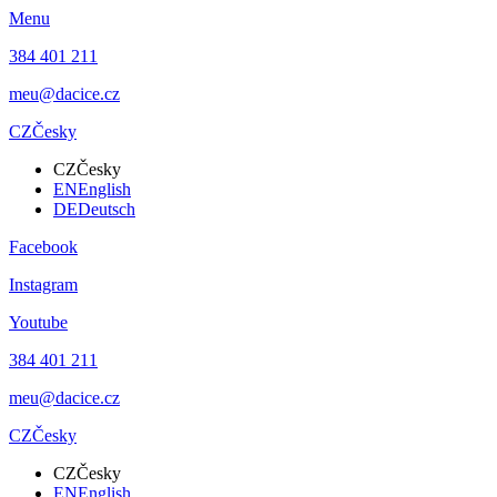
Menu
384 401 211
meu@dacice.cz
CZ
Česky
CZ
Česky
EN
English
DE
Deutsch
Facebook
Instagram
Youtube
384 401 211
meu@dacice.cz
CZ
Česky
CZ
Česky
EN
English