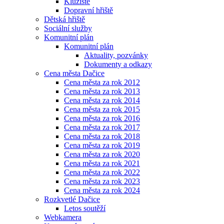
Kluziště
Dopravní hřiště
Dětská hřiště
Sociální služby
Komunitní plán
Komunitní plán
Aktuality, pozvánky
Dokumenty a odkazy
Cena města Dačice
Cena města za rok 2012
Cena města za rok 2013
Cena města za rok 2014
Cena města za rok 2015
Cena města za rok 2016
Cena města za rok 2017
Cena města za rok 2018
Cena města za rok 2019
Cena města za rok 2020
Cena města za rok 2021
Cena města za rok 2022
Cena města za rok 2023
Cena města za rok 2024
Rozkvetlé Dačice
Letos soutěží
Webkamera