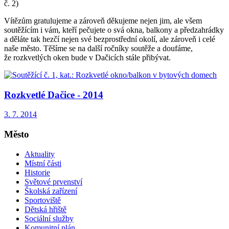
č. 2)
Vítězům gratulujeme a zároveň děkujeme nejen jim, ale všem
soutěžícím i vám, kteří pečujete o svá okna, balkony a předzahrádky
a děláte tak hezčí nejen své bezprostřední okolí, ale zároveň i celé
naše město. Těšíme se na další ročníky soutěže a doufáme,
že rozkvetlých oken bude v Dačicích stále přibývat.
Rozkvetlé Dačice - 2014
3. 7. 2014
Město
Aktuality
Místní části
Historie
Světové prvenství
Školská zařízení
Sportoviště
Dětská hřiště
Sociální služby
Komunitní plán