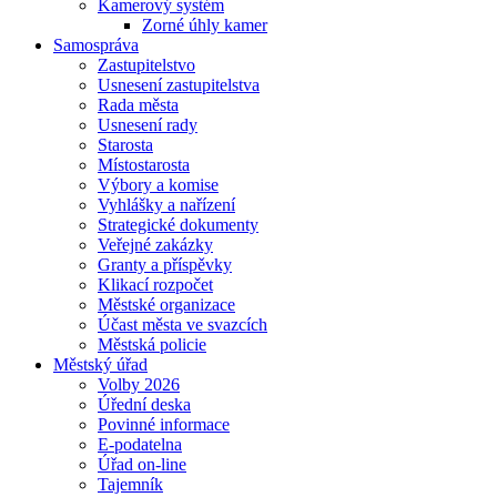
Kamerový systém
Zorné úhly kamer
Samospráva
Zastupitelstvo
Usnesení zastupitelstva
Rada města
Usnesení rady
Starosta
Místostarosta
Výbory a komise
Vyhlášky a nařízení
Strategické dokumenty
Veřejné zakázky
Granty a příspěvky
Klikací rozpočet
Městské organizace
Účast města ve svazcích
Městská policie
Městský úřad
Volby 2026
Úřední deska
Povinné informace
E-podatelna
Úřad on-line
Tajemník