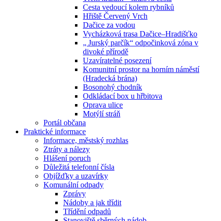
Cesta vedoucí kolem rybníků
Hřiště Červený Vrch
Dačice za vodou
Vycházková trasa Dačice–Hradišťko
„ Jurský parčík“ odpočinková zóna v
divoké přírodě
Uzavíratelné posezení
Komunitní prostor na horním náměstí
(Hradecká brána)
Bosonohý chodník
Odkládací box u hřbitova
Oprava ulice
Motýlí stráň
Portál občana
Praktické informace
Informace, městský rozhlas
Ztráty a nálezy
Hlášení poruch
Důležitá telefonní čísla
Objížďky a uzavírky
Komunální odpady
Zprávy
Nádoby a jak třídit
Třídění odpadů
Stanoviště sběrných nádob