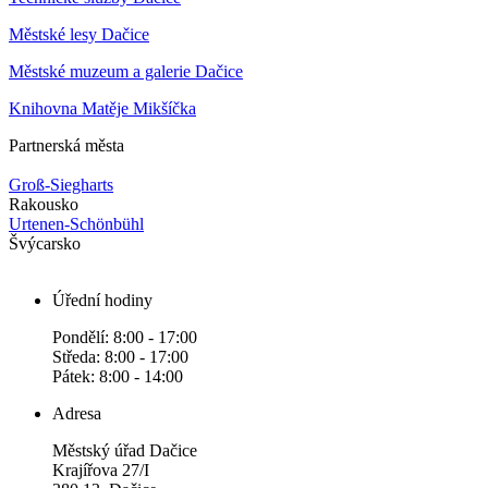
Městské lesy Dačice
Městské muzeum a galerie Dačice
Knihovna Matěje Mikšíčka
Partnerská města
Groß-Siegharts
Rakousko
Urtenen-Schönbühl
Švýcarsko
Úřední hodiny
Pondělí: 8:00 - 17:00
Středa: 8:00 - 17:00
Pátek: 8:00 - 14:00
Adresa
Městský úřad Dačice
Krajířova 27/I