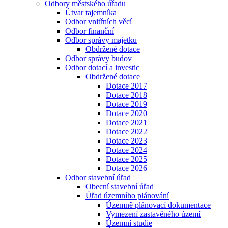
Odbory městského úřadu
Útvar tajemníka
Odbor vnitřních věcí
Odbor finanční
Odbor správy majetku
Obdržené dotace
Odbor správy budov
Odbor dotací a investic
Obdržené dotace
Dotace 2017
Dotace 2018
Dotace 2019
Dotace 2020
Dotace 2021
Dotace 2022
Dotace 2023
Dotace 2024
Dotace 2025
Dotace 2026
Odbor stavební úřad
Obecní stavební úřad
Úřad územního plánování
Územně plánovací dokumentace
Vymezení zastavěného území
Územní studie