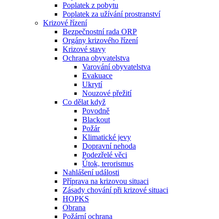
Poplatek z pobytu
Poplatek za užívání prostranství
Krizové řízení
Bezpečnostní rada ORP
Orgány krizového řízení
Krizové stavy
Ochrana obyvatelstva
Varování obyvatelstva
Evakuace
Ukrytí
Nouzové přežití
Co dělat když
Povodně
Blackout
Požár
Klimatické jevy
Dopravní nehoda
Podezřelé věci
Útok, terorismus
Nahlášení události
Příprava na krizovou situaci
Zásady chování při krizové situaci
HOPKS
Obrana
Požární ochrana