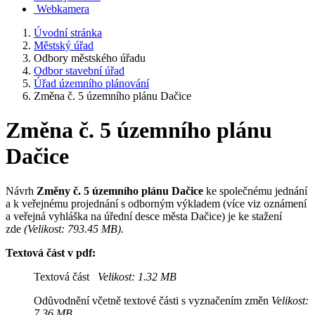
Webkamera
Úvodní stránka
Městský úřad
Odbory městského úřadu
Odbor stavební úřad
Úřad územního plánování
Změna č. 5 územního plánu Dačice
Změna č. 5 územního plánu
Dačice
Návrh
Změny č. 5 územního plánu Dačice
ke společnému jednání
a k veřejnému projednání s odborným výkladem (více viz oznámení
a veřejná vyhláška na úřední desce města Dačice) je ke stažení
zde
(Velikost: 793.45 MB)
.
Textová část v pdf:
Textová část
Velikost: 1.32 MB
Odůvodnění včetně textové části s vyznačením změn
Velikost:
7.36 MB