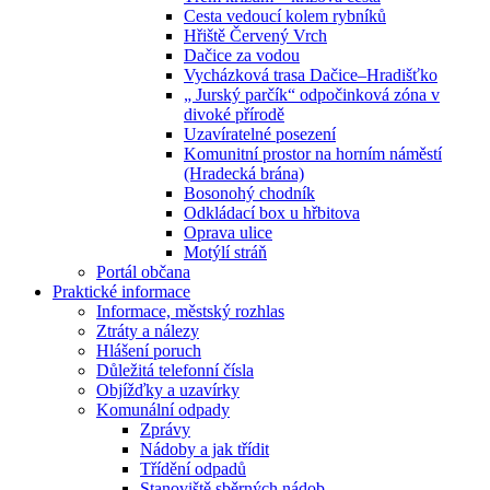
Cesta vedoucí kolem rybníků
Hřiště Červený Vrch
Dačice za vodou
Vycházková trasa Dačice–Hradišťko
„ Jurský parčík“ odpočinková zóna v
divoké přírodě
Uzavíratelné posezení
Komunitní prostor na horním náměstí
(Hradecká brána)
Bosonohý chodník
Odkládací box u hřbitova
Oprava ulice
Motýlí stráň
Portál občana
Praktické informace
Informace, městský rozhlas
Ztráty a nálezy
Hlášení poruch
Důležitá telefonní čísla
Objížďky a uzavírky
Komunální odpady
Zprávy
Nádoby a jak třídit
Třídění odpadů
Stanoviště sběrných nádob