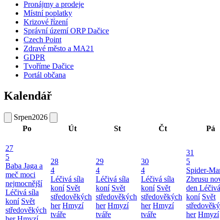
Pronájmy a prodeje
Místní poplatky
Krizové řízení
Správní území ORP Dačice
Czech Point
Zdravé město a MA21
GDPR
Tvoříme Dačice
Portál občana
Kalendář
Srpen
2026
Po
Út
St
Čt
Pá
27
31
5
28
29
30
5
Baba Jaga a
4
4
4
Spider-Ma
meč moci
Léčivá síla
Léčivá síla
Léčivá síla
Zbrusu no
nejmocnější
koní
Svět
koní
Svět
koní
Svět
den
Léčivá
Léčivá síla
středověkých
středověkých
středověkých
koní
Svět
koní
Svět
her
Hmyzí
her
Hmyzí
her
Hmyzí
středověk
středověkých
tváře
tváře
tváře
her
Hmyzí
her
Hmyzí