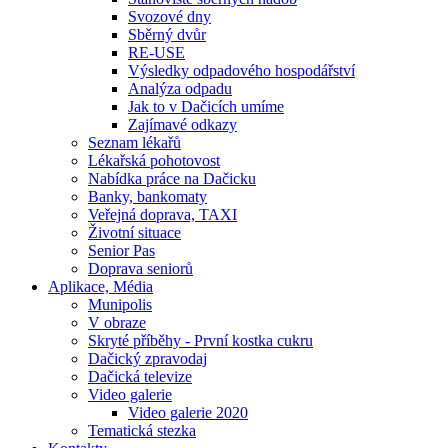
Svozové dny
Sběrný dvůr
RE-USE
Výsledky odpadového hospodářství
Analýza odpadu
Jak to v Dačicích umíme
Zajímavé odkazy
Seznam lékařů
Lékařská pohotovost
Nabídka práce na Dačicku
Banky, bankomaty
Veřejná doprava, TAXI
Životní situace
Senior Pas
Doprava seniorů
Aplikace, Média
Munipolis
V obraze
Skryté příběhy - První kostka cukru
Dačický zpravodaj
Dačická televize
Video galerie
Video galerie 2020
Tematická stezka