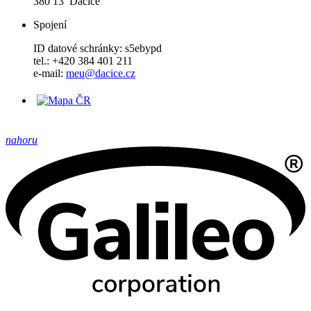
380 13 Dačice
Spojení
ID datové schránky: s5ebypd
tel.: +420 384 401 211
e-mail:
meu@dacice.cz
nahoru