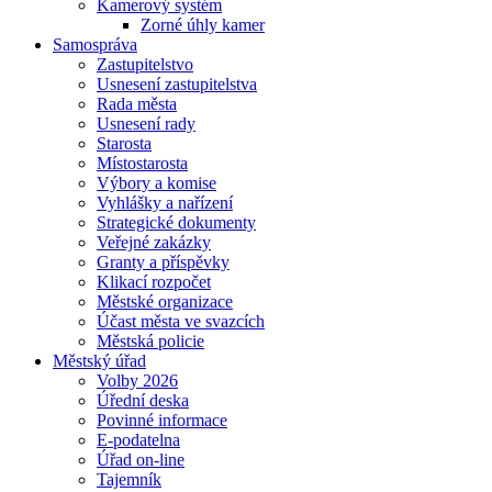
Kamerový systém
Zorné úhly kamer
Samospráva
Zastupitelstvo
Usnesení zastupitelstva
Rada města
Usnesení rady
Starosta
Místostarosta
Výbory a komise
Vyhlášky a nařízení
Strategické dokumenty
Veřejné zakázky
Granty a příspěvky
Klikací rozpočet
Městské organizace
Účast města ve svazcích
Městská policie
Městský úřad
Volby 2026
Úřední deska
Povinné informace
E-podatelna
Úřad on-line
Tajemník