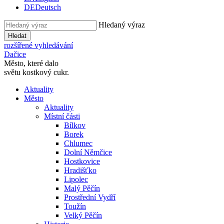
DE
Deutsch
Hledaný výraz
Hledat
rozšířené vyhledávání
Dačice
Město, které dalo
světu kostkový cukr.
Aktuality
Město
Aktuality
Místní části
Bílkov
Borek
Chlumec
Dolní Němčice
Hostkovice
Hradišťko
Lipolec
Malý Pěčín
Prostřední Vydří
Toužín
Velký Pěčín