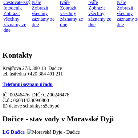
Cestovatelský
tváře
tváře
tváře
tváře
fotodeník
Zobrazit
Zobrazit
Zobrazit
Zobrazit
Zobrazit
všechny
všechny
všechny
všechny
všechny
záznamy ze
záznamy ze
záznamy ze
záznamy z
záznamy ze
dne
dne
dne
dne
dne
Kontakty
Krajířova 27/I, 380 13 Dačice
tel. ústředna +420 384 401 211
Telefonní seznam úřadu
IČ: 00246476 DIČ: CZ00246476
Č.ú.: 0603143369/0800
ID datové schránky: s5ebypd
Dačice - stav vody v Moravské Dyji
LG Dačice