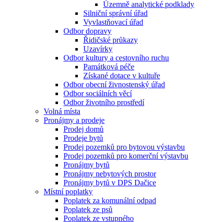
Územně analytické podklady
Silniční správní úřad
Vyvlastňovací úřad
Odbor dopravy
Řidičské průkazy
Uzavírky
Odbor kultury a cestovního ruchu
Památková péče
Získané dotace v kultuře
Odbor obecní živnostenský úřad
Odbor sociálních věcí
Odbor životního prostředí
Volná místa
Pronájmy a prodeje
Prodej domů
Prodeje bytů
Prodej pozemků pro bytovou výstavbu
Prodej pozemků pro komerční výstavbu
Pronájmy bytů
Pronájmy nebytových prostor
Pronájmy bytů v DPS Dačice
Místní poplatky
Poplatek za komunální odpad
Poplatek ze psů
Poplatek ze vstupného