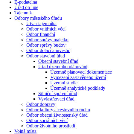
E-podatelna
Úřad on-line
Tajemník
Odbory městského úřadu
Útvar tajemníka
Odbor vnitřních věcí
Odbor finanční
Odbor správy majetku
Odbor správy budov
Odbor dotací a investic
Odbor stavební úřad
Obecní stavební úřad
Úřad územního plánování
Územně plánovací dokumentace
Vymezení zastavěného území
Územní studie
Územně analytické podklady
Silniční správní úřad
Vyvlastňovací úřad
Odbor dopravy
Odbor kultury a cestovního ruchu
Odbor obecní živnostenský úřad
Odbor sociálních věcí
Odbor životního prostředí
Volná místa