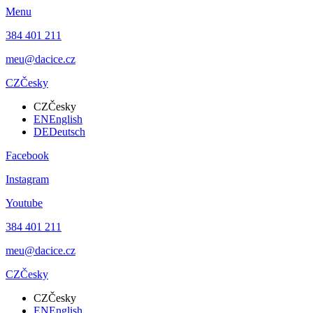
Menu
384 401 211
meu@dacice.cz
CZ
Česky
CZ
Česky
EN
English
DE
Deutsch
Facebook
Instagram
Youtube
384 401 211
meu@dacice.cz
CZ
Česky
CZ
Česky
EN
English