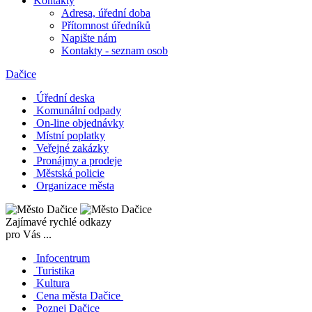
Kontakty
Adresa, úřední doba
Přítomnost úředníků
Napište nám
Kontakty - seznam osob
Dačice
Úřední deska
Komunální odpady
On-line objednávky
Místní poplatky
Veřejné zakázky
Pronájmy a prodeje
Městská policie
Organizace města
Zajímavé rychlé odkazy
pro Vás ...
Infocentrum
Turistika
Kultura
Cena města Dačice
Poznej Dačice