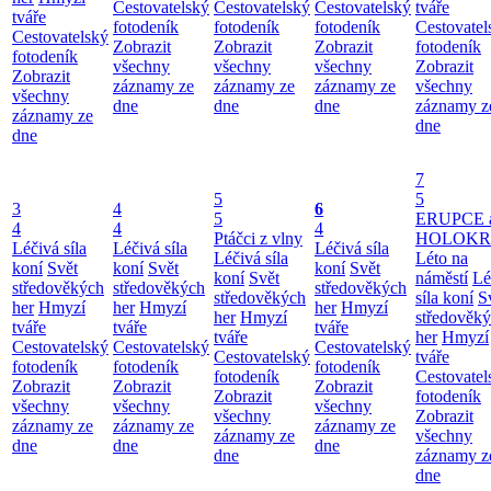
Cestovatelský
Cestovatelský
Cestovatelský
tváře
tváře
fotodeník
fotodeník
fotodeník
Cestovatel
Cestovatelský
Zobrazit
Zobrazit
Zobrazit
fotodeník
fotodeník
všechny
všechny
všechny
Zobrazit
Zobrazit
záznamy ze
záznamy ze
záznamy ze
všechny
všechny
dne
dne
dne
záznamy z
záznamy ze
dne
dne
7
5
5
3
4
6
5
ERUPCE 
4
4
4
Ptáčci z vlny
HOLOKRC
Léčivá síla
Léčivá síla
Léčivá síla
Léčivá síla
Léto na
koní
Svět
koní
Svět
koní
Svět
koní
Svět
náměstí
Lé
středověkých
středověkých
středověkých
středověkých
síla koní
S
her
Hmyzí
her
Hmyzí
her
Hmyzí
her
Hmyzí
středověk
tváře
tváře
tváře
tváře
her
Hmyzí
Cestovatelský
Cestovatelský
Cestovatelský
Cestovatelský
tváře
fotodeník
fotodeník
fotodeník
fotodeník
Cestovatel
Zobrazit
Zobrazit
Zobrazit
Zobrazit
fotodeník
všechny
všechny
všechny
všechny
Zobrazit
záznamy ze
záznamy ze
záznamy ze
záznamy ze
všechny
dne
dne
dne
dne
záznamy z
dne