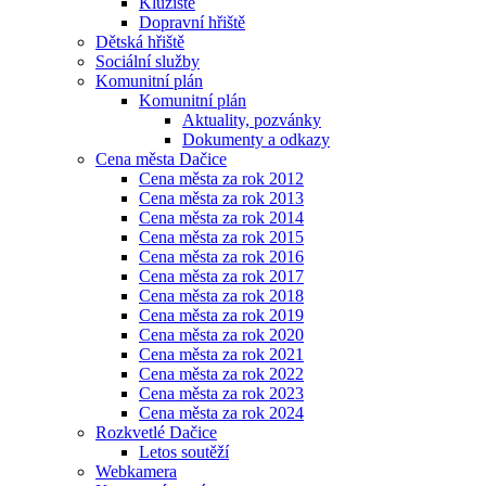
Kluziště
Dopravní hřiště
Dětská hřiště
Sociální služby
Komunitní plán
Komunitní plán
Aktuality, pozvánky
Dokumenty a odkazy
Cena města Dačice
Cena města za rok 2012
Cena města za rok 2013
Cena města za rok 2014
Cena města za rok 2015
Cena města za rok 2016
Cena města za rok 2017
Cena města za rok 2018
Cena města za rok 2019
Cena města za rok 2020
Cena města za rok 2021
Cena města za rok 2022
Cena města za rok 2023
Cena města za rok 2024
Rozkvetlé Dačice
Letos soutěží
Webkamera