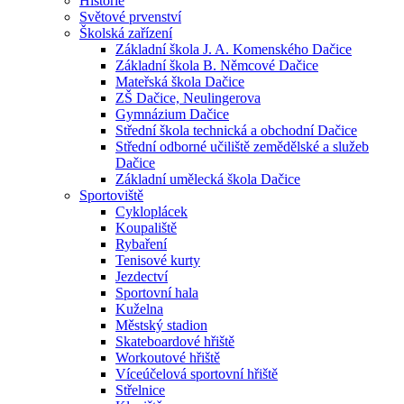
Historie
Světové prvenství
Školská zařízení
Základní škola J. A. Komenského Dačice
Základní škola B. Němcové Dačice
Mateřská škola Dačice
ZŠ Dačice, Neulingerova
Gymnázium Dačice
Střední škola technická a obchodní Dačice
Střední odborné učiliště zemědělské a služeb
Dačice
Základní umělecká škola Dačice
Sportoviště
Cykloplácek
Koupaliště
Rybaření
Tenisové kurty
Jezdectví
Sportovní hala
Kuželna
Městský stadion
Skateboardové hřiště
Workoutové hřiště
Víceúčelová sportovní hřiště
Střelnice