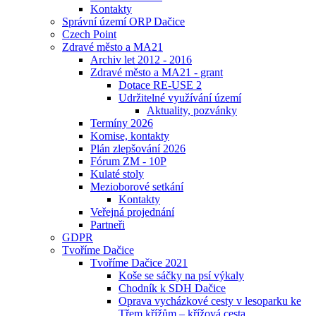
Kontakty
Správní území ORP Dačice
Czech Point
Zdravé město a MA21
Archiv let 2012 - 2016
Zdravé město a MA21 - grant
Dotace RE-USE 2
Udržitelné využívání území
Aktuality, pozvánky
Termíny 2026
Komise, kontakty
Plán zlepšování 2026
Fórum ZM - 10P
Kulaté stoly
Mezioborové setkání
Kontakty
Veřejná projednání
Partneři
GDPR
Tvoříme Dačice
Tvoříme Dačice 2021
Koše se sáčky na psí výkaly
Chodník k SDH Dačice
Oprava vycházkové cesty v lesoparku ke
Třem křížům – křížová cesta