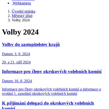
Webkamera
Úvodní stránka
Městský úřad
Volby 2024
Volby 2024
Volby do zastupitelstev krajů
Datum:
3. 9. 2024
20. a 21. září 2024
Informace pro členy okrskových volebních komisí
Datum:
16. 8. 2024
Informace pro členy okrskových volebních komisí a informace o
svolání 1. zasedání okrskových volebních komisí
K přijímání delegací do okrskových volebních
komisí