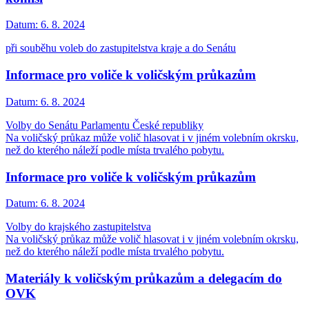
Datum:
6. 8. 2024
při souběhu voleb do zastupitelstva kraje a do Senátu
Informace pro voliče k voličským průkazům
Datum:
6. 8. 2024
Volby do Senátu Parlamentu České republiky
Na voličský průkaz může volič hlasovat i v jiném volebním okrsku,
než do kterého náleží podle místa trvalého pobytu.
Informace pro voliče k voličským průkazům
Datum:
6. 8. 2024
Volby do krajského zastupitelstva
Na voličský průkaz může volič hlasovat i v jiném volebním okrsku,
než do kterého náleží podle místa trvalého pobytu.
Materiály k voličským průkazům a delegacím do
OVK