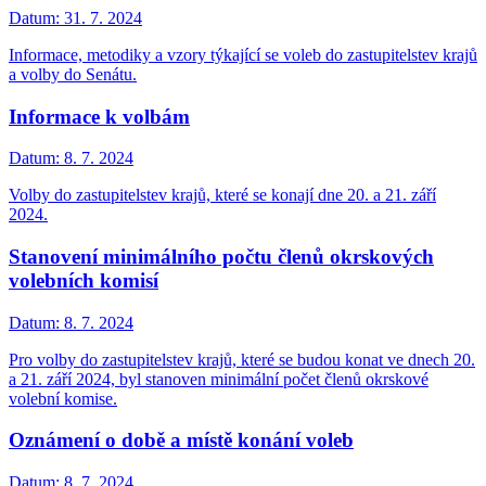
Datum:
31. 7. 2024
Informace, metodiky a vzory týkající se voleb do zastupitelstev krajů
a volby do Senátu.
Informace k volbám
Datum:
8. 7. 2024
Volby do zastupitelstev krajů, které se konají dne 20. a 21. září
2024.
Stanovení minimálního počtu členů okrskových
volebních komisí
Datum:
8. 7. 2024
Pro volby do zastupitelstev krajů, které se budou konat ve dnech 20.
a 21. září 2024, byl stanoven minimální počet členů okrskové
volební komise.
Oznámení o době a místě konání voleb
Datum:
8. 7. 2024