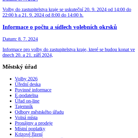
Volby do zastupitelstva kraje se uskuteční 20. 9. 2024 od 14:00 do
22:00 h a 21. 9. 2024 od 8:00 do 14:00 h.
Informace o počtu a sídlech volebních okrsků
Datum:
8. 7. 2024
Informace pro volby do zastupitelstva kraje, které se budou konat ve
dnech 20. a 21. září 2024,
Městský úřad
Volby 2026
Úřední deska
Povinné informace
E-podatelna
Úřad on-line
Tajemník
Odbory městského úřadu
Volná místa
Pronájmy a prodeje
Místní poplatky
Krizové řízení