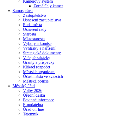
Kamerový systém
Zorné úhly kamer
Samospráva
Zastupitelstvo
Usnesení zastupitelstva
Rada města
Usnesení rady
Starosta
Místostarosta
Výbory a komise
Vyhlášky a nařízení
Strategické dokumenty
Veřejné zakázky
Granty a příspěvky
Klikací rozpočet
Městské organizace
Účast města ve svazcích
Městská policie
Městský úřad
Volby 2026
Úřední deska
Povinné informace
E-podatelna
Úřad on-line
Tajemník