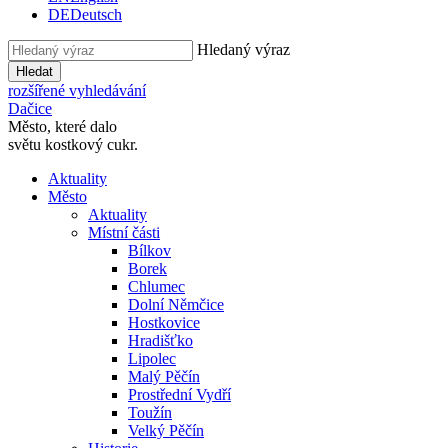
DE
Deutsch
Hledaný výraz
Hledat
rozšířené vyhledávání
Dačice
Město, které dalo
světu kostkový cukr.
Aktuality
Město
Aktuality
Místní části
Bílkov
Borek
Chlumec
Dolní Němčice
Hostkovice
Hradišťko
Lipolec
Malý Pěčín
Prostřední Vydří
Toužín
Velký Pěčín