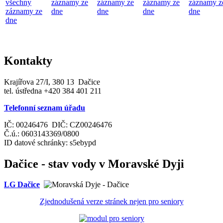
všechny
záznamy ze
záznamy ze
záznamy ze
záznamy z
záznamy ze
dne
dne
dne
dne
dne
Kontakty
Krajířova 27/I, 380 13 Dačice
tel. ústředna +420 384 401 211
Telefonní seznam úřadu
IČ: 00246476 DIČ: CZ00246476
Č.ú.: 0603143369/0800
ID datové schránky: s5ebypd
Dačice - stav vody v Moravské Dyji
LG Dačice
Zjednodušená verze stránek nejen pro seniory