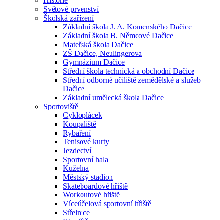
Historie
Světové prvenství
Školská zařízení
Základní škola J. A. Komenského Dačice
Základní škola B. Němcové Dačice
Mateřská škola Dačice
ZŠ Dačice, Neulingerova
Gymnázium Dačice
Střední škola technická a obchodní Dačice
Střední odborné učiliště zemědělské a služeb
Dačice
Základní umělecká škola Dačice
Sportoviště
Cykloplácek
Koupaliště
Rybaření
Tenisové kurty
Jezdectví
Sportovní hala
Kuželna
Městský stadion
Skateboardové hřiště
Workoutové hřiště
Víceúčelová sportovní hřiště
Střelnice