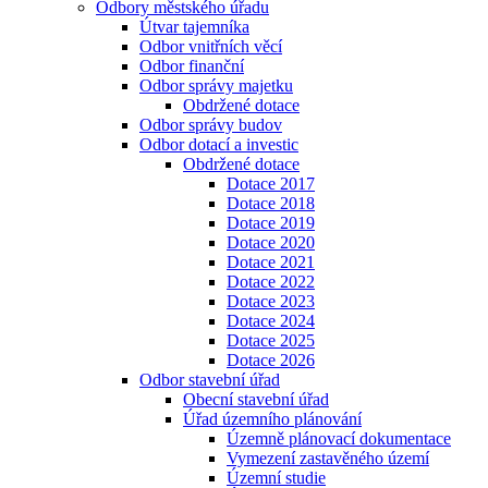
Odbory městského úřadu
Útvar tajemníka
Odbor vnitřních věcí
Odbor finanční
Odbor správy majetku
Obdržené dotace
Odbor správy budov
Odbor dotací a investic
Obdržené dotace
Dotace 2017
Dotace 2018
Dotace 2019
Dotace 2020
Dotace 2021
Dotace 2022
Dotace 2023
Dotace 2024
Dotace 2025
Dotace 2026
Odbor stavební úřad
Obecní stavební úřad
Úřad územního plánování
Územně plánovací dokumentace
Vymezení zastavěného území
Územní studie