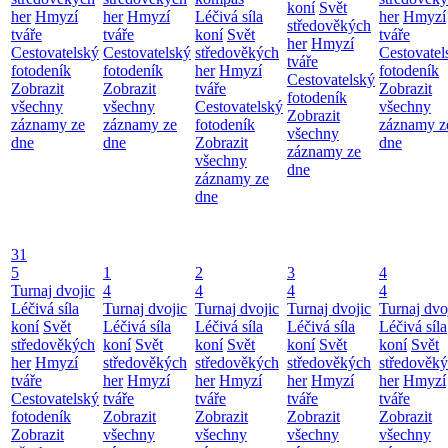
koní
Svět
her
Hmyzí
her
Hmyzí
Léčivá síla
her
Hmyzí
středověkých
tváře
tváře
koní
Svět
tváře
her
Hmyzí
Cestovatelský
Cestovatelský
středověkých
Cestovatel
tváře
fotodeník
fotodeník
her
Hmyzí
fotodeník
Cestovatelský
Zobrazit
Zobrazit
tváře
Zobrazit
fotodeník
všechny
všechny
Cestovatelský
všechny
Zobrazit
záznamy ze
záznamy ze
fotodeník
záznamy z
všechny
dne
dne
Zobrazit
dne
záznamy ze
všechny
dne
záznamy ze
dne
31
5
1
2
3
4
Turnaj dvojic
4
4
4
4
Léčivá síla
Turnaj dvojic
Turnaj dvojic
Turnaj dvojic
Turnaj dvo
koní
Svět
Léčivá síla
Léčivá síla
Léčivá síla
Léčivá síla
středověkých
koní
Svět
koní
Svět
koní
Svět
koní
Svět
her
Hmyzí
středověkých
středověkých
středověkých
středověk
tváře
her
Hmyzí
her
Hmyzí
her
Hmyzí
her
Hmyzí
Cestovatelský
tváře
tváře
tváře
tváře
fotodeník
Zobrazit
Zobrazit
Zobrazit
Zobrazit
Zobrazit
všechny
všechny
všechny
všechny