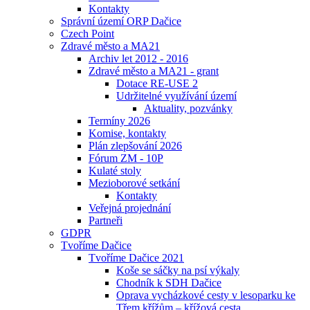
Kontakty
Správní území ORP Dačice
Czech Point
Zdravé město a MA21
Archiv let 2012 - 2016
Zdravé město a MA21 - grant
Dotace RE-USE 2
Udržitelné využívání území
Aktuality, pozvánky
Termíny 2026
Komise, kontakty
Plán zlepšování 2026
Fórum ZM - 10P
Kulaté stoly
Mezioborové setkání
Kontakty
Veřejná projednání
Partneři
GDPR
Tvoříme Dačice
Tvoříme Dačice 2021
Koše se sáčky na psí výkaly
Chodník k SDH Dačice
Oprava vycházkové cesty v lesoparku ke
Třem křížům – křížová cesta