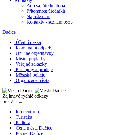
Kontakty
Adresa, úřední doba
Přítomnost úředníků
Napište nám
Kontakty - seznam osob
Dačice
Úřední deska
Komunální odpady
On-line objednávky
Místní poplatky
Veřejné zakázky
Pronájmy a prodeje
Městská policie
Organizace města
Zajímavé rychlé odkazy
pro Vás ...
Infocentrum
Turistika
Kultura
Cena města Dačice
Poznej Dačice