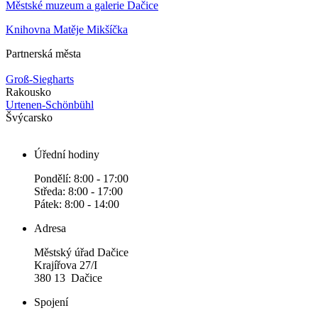
Městské muzeum a galerie Dačice
Knihovna Matěje Mikšíčka
Partnerská města
Groß-Siegharts
Rakousko
Urtenen-Schönbühl
Švýcarsko
Úřední hodiny
Pondělí: 8:00 - 17:00
Středa: 8:00 - 17:00
Pátek: 8:00 - 14:00
Adresa
Městský úřad Dačice
Krajířova 27/I
380 13 Dačice
Spojení