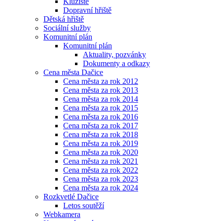
Kluziště
Dopravní hřiště
Dětská hřiště
Sociální služby
Komunitní plán
Komunitní plán
Aktuality, pozvánky
Dokumenty a odkazy
Cena města Dačice
Cena města za rok 2012
Cena města za rok 2013
Cena města za rok 2014
Cena města za rok 2015
Cena města za rok 2016
Cena města za rok 2017
Cena města za rok 2018
Cena města za rok 2019
Cena města za rok 2020
Cena města za rok 2021
Cena města za rok 2022
Cena města za rok 2023
Cena města za rok 2024
Rozkvetlé Dačice
Letos soutěží
Webkamera