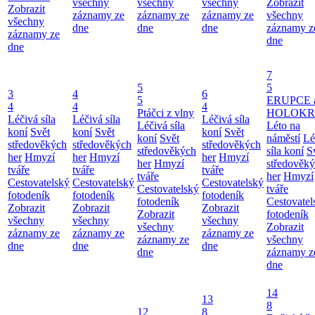
všechny
všechny
všechny
Zobrazit
Zobrazit
záznamy ze
záznamy ze
záznamy ze
všechny
všechny
dne
dne
dne
záznamy z
záznamy ze
dne
dne
7
5
5
3
4
6
5
ERUPCE 
4
4
4
Ptáčci z vlny
HOLOKRC
Léčivá síla
Léčivá síla
Léčivá síla
Léčivá síla
Léto na
koní
Svět
koní
Svět
koní
Svět
koní
Svět
náměstí
Lé
středověkých
středověkých
středověkých
středověkých
síla koní
S
her
Hmyzí
her
Hmyzí
her
Hmyzí
her
Hmyzí
středověk
tváře
tváře
tváře
tváře
her
Hmyzí
Cestovatelský
Cestovatelský
Cestovatelský
Cestovatelský
tváře
fotodeník
fotodeník
fotodeník
fotodeník
Cestovatel
Zobrazit
Zobrazit
Zobrazit
Zobrazit
fotodeník
všechny
všechny
všechny
všechny
Zobrazit
záznamy ze
záznamy ze
záznamy ze
záznamy ze
všechny
dne
dne
dne
dne
záznamy z
dne
14
13
8
12
8