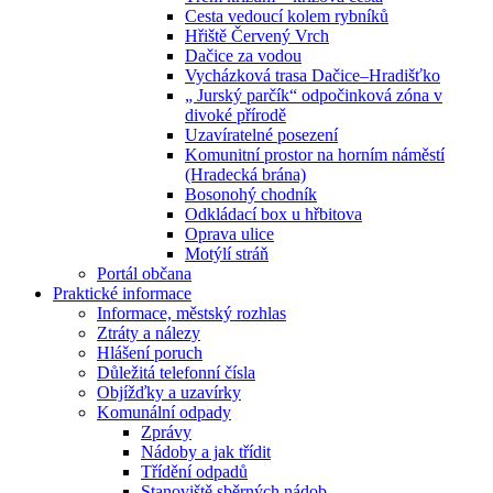
Cesta vedoucí kolem rybníků
Hřiště Červený Vrch
Dačice za vodou
Vycházková trasa Dačice–Hradišťko
„ Jurský parčík“ odpočinková zóna v
divoké přírodě
Uzavíratelné posezení
Komunitní prostor na horním náměstí
(Hradecká brána)
Bosonohý chodník
Odkládací box u hřbitova
Oprava ulice
Motýlí stráň
Portál občana
Praktické informace
Informace, městský rozhlas
Ztráty a nálezy
Hlášení poruch
Důležitá telefonní čísla
Objížďky a uzavírky
Komunální odpady
Zprávy
Nádoby a jak třídit
Třídění odpadů
Stanoviště sběrných nádob