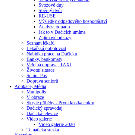
Svozové dny
Sběrný dvůr
RE-USE
Výsledky odpadového hospodářství
Analýza odpadu
Jak to v Dačicích umíme
Zajímavé odkazy
Seznam lékařů
Lékařská pohotovost
Nabídka práce na Dačicku
Banky, bankomaty
Veřejná doprava, TAXI
Životní situace
Senior Pas
Doprava seniorů
Aplikace, Média
Munipolis
V obraze
Skryté příběhy - První kostka cukru
Dačický zpravodaj
Dačická televize
Video galerie
Video galerie 2020
Tematická stezka