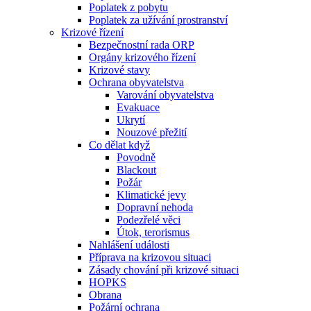
Poplatek z pobytu
Poplatek za užívání prostranství
Krizové řízení
Bezpečnostní rada ORP
Orgány krizového řízení
Krizové stavy
Ochrana obyvatelstva
Varování obyvatelstva
Evakuace
Ukrytí
Nouzové přežití
Co dělat když
Povodně
Blackout
Požár
Klimatické jevy
Dopravní nehoda
Podezřelé věci
Útok, terorismus
Nahlášení události
Příprava na krizovou situaci
Zásady chování při krizové situaci
HOPKS
Obrana
Požární ochrana