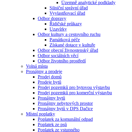
Územně analytické podklady
Silniční správní úřad
Vyvlastňovací úřad
Odbor dopravy
Řidičské průkazy
Uzavírky
Odbor kultury a cestovního ruchu
Památková péče
Získané dotace v kultuře
Odbor obecní živnostenský úřad
Odbor sociálních věcí
Odbor životního prostředí
Volná místa
Pronájmy a prodeje
Prodej domů
Prodeje bytů
Prodej pozemků pro bytovou výstavbu
Prodej pozemků pro komerční výstavbu
Pronájmy bytů
Pronájmy nebytových prostor
Pronájmy bytů v DPS Dačice
Místní poplatky
Poplatek za komunální odpad
Poplatek ze psů
Poplatek ze vstupného