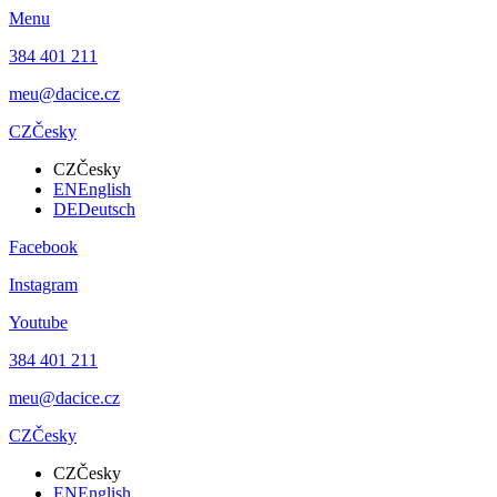
Menu
384 401 211
meu@dacice.cz
CZ
Česky
CZ
Česky
EN
English
DE
Deutsch
Facebook
Instagram
Youtube
384 401 211
meu@dacice.cz
CZ
Česky
CZ
Česky
EN
English