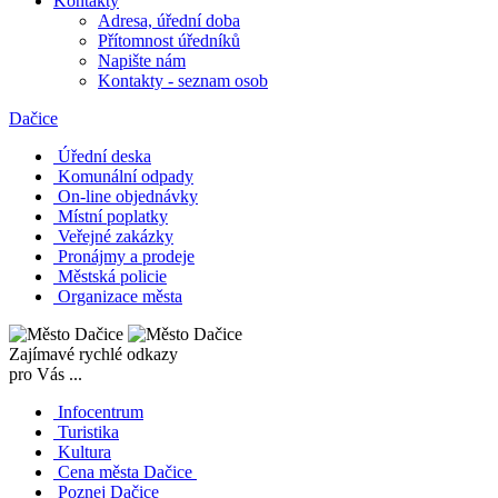
Kontakty
Adresa, úřední doba
Přítomnost úředníků
Napište nám
Kontakty - seznam osob
Dačice
Úřední deska
Komunální odpady
On-line objednávky
Místní poplatky
Veřejné zakázky
Pronájmy a prodeje
Městská policie
Organizace města
Zajímavé rychlé odkazy
pro Vás ...
Infocentrum
Turistika
Kultura
Cena města Dačice
Poznej Dačice