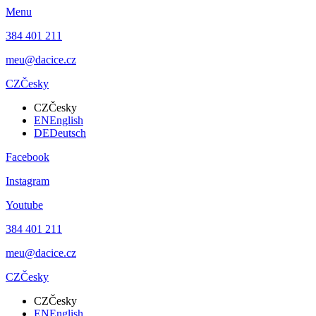
Menu
384 401 211
meu@dacice.cz
CZ
Česky
CZ
Česky
EN
English
DE
Deutsch
Facebook
Instagram
Youtube
384 401 211
meu@dacice.cz
CZ
Česky
CZ
Česky
EN
English