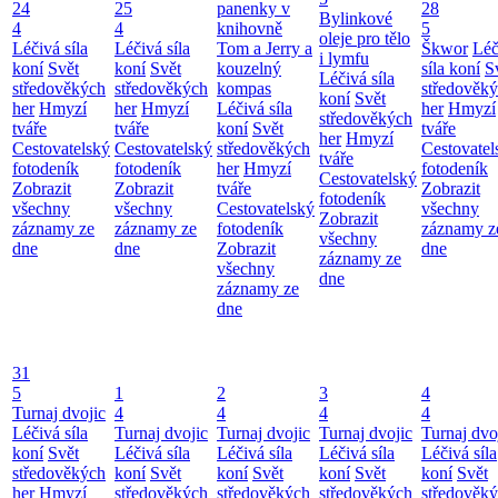
24
25
panenky v
28
Bylinkové
4
4
knihovně
5
oleje pro tělo
Léčivá síla
Léčivá síla
Tom a Jerry a
Škwor
Léč
i lymfu
koní
Svět
koní
Svět
kouzelný
síla koní
S
Léčivá síla
středověkých
středověkých
kompas
středověk
koní
Svět
her
Hmyzí
her
Hmyzí
Léčivá síla
her
Hmyzí
středověkých
tváře
tváře
koní
Svět
tváře
her
Hmyzí
Cestovatelský
Cestovatelský
středověkých
Cestovatel
tváře
fotodeník
fotodeník
her
Hmyzí
fotodeník
Cestovatelský
Zobrazit
Zobrazit
tváře
Zobrazit
fotodeník
všechny
všechny
Cestovatelský
všechny
Zobrazit
záznamy ze
záznamy ze
fotodeník
záznamy z
všechny
dne
dne
Zobrazit
dne
záznamy ze
všechny
dne
záznamy ze
dne
31
5
1
2
3
4
Turnaj dvojic
4
4
4
4
Léčivá síla
Turnaj dvojic
Turnaj dvojic
Turnaj dvojic
Turnaj dvo
koní
Svět
Léčivá síla
Léčivá síla
Léčivá síla
Léčivá síla
středověkých
koní
Svět
koní
Svět
koní
Svět
koní
Svět
her
Hmyzí
středověkých
středověkých
středověkých
středověk