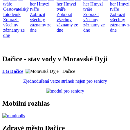
tváře
her
Hmyzí
her
Hmyzí
her
Hmyzí
her
Hmyzí
Cestovatelský
tváře
tváře
tváře
tváře
fotodeník
Zobrazit
Zobrazit
Zobrazit
Zobrazit
Zobrazit
všechny
všechny
všechny
všechny
všechny
záznamy ze
záznamy ze
záznamy ze
záznamy z
záznamy ze
dne
dne
dne
dne
dne
Dačice - stav vody v Moravské Dyji
LG Dačice
Zjednodušená verze stránek nejen pro seniory
Mobilní rozhlas
Zdravé město Dačice