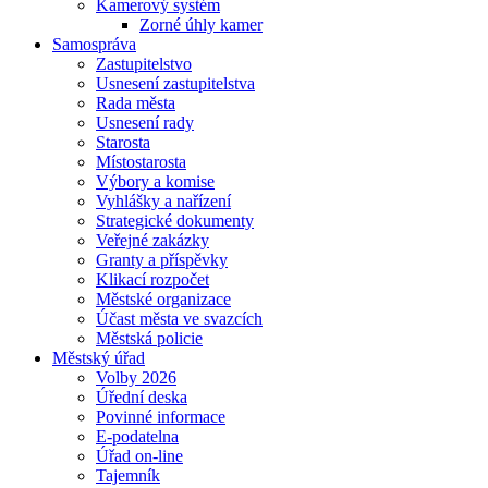
Kamerový systém
Zorné úhly kamer
Samospráva
Zastupitelstvo
Usnesení zastupitelstva
Rada města
Usnesení rady
Starosta
Místostarosta
Výbory a komise
Vyhlášky a nařízení
Strategické dokumenty
Veřejné zakázky
Granty a příspěvky
Klikací rozpočet
Městské organizace
Účast města ve svazcích
Městská policie
Městský úřad
Volby 2026
Úřední deska
Povinné informace
E-podatelna
Úřad on-line
Tajemník