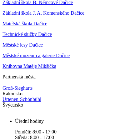
Základní škola B. Němcové Dačice
Základní škola J. A. Komenského Dačice
Mateřská škola Dačice
Technické služby Dačice
Městské lesy Dačice
Městské muzeum a galerie Dačice
Knihovna Matěje Mikšíčka
Partnerská města
Groß-Siegharts
Rakousko
Urtenen-Schönbühl
Švýcarsko
Úřední hodiny
Pondělí: 8:00 - 17:00
Středa: 8:00 - 17:00