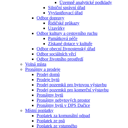
Územně analytické podklady
Silniční správní úřad
Vyvlastňovací úřad
Odbor dopravy
Řidičské průkazy
Uzavírky
Odbor kultury a cestovního ruchu
Památková péče
Získané dotace v kultuře
Odbor obecní živnostenský úřad
Odbor sociálních věcí
Odbor životního prostředí
Volná místa
Pronájmy a prodeje
Prodej domů
Prodeje bytů
Prodej pozemků pro bytovou výstavbu
Prodej pozemků pro komerční výstavbu
Pronájmy bytů
Pronájmy nebytových prostor
Pronájmy bytů v DPS Dačice
Místní poplatky
Poplatek za komunální odpad
Poplatek ze psů
Poplatek ze vstupného