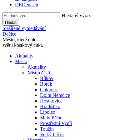
DE
Deutsch
Hledaný výraz
Hledat
rozšířené vyhledávání
Dačice
Město, které dalo
světu kostkový cukr.
Aktuality
Město
Aktuality
Místní části
Bílkov
Borek
Chlumec
Dolní Němčice
Hostkovice
Hradišťko
Lipolec
Malý Pěčín
Prostřední Vydří
Toužín
Velký Pěčín