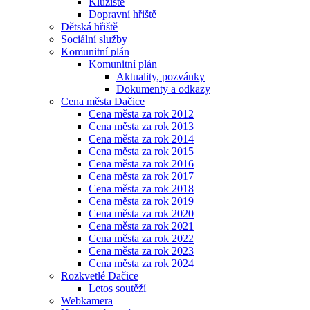
Kluziště
Dopravní hřiště
Dětská hřiště
Sociální služby
Komunitní plán
Komunitní plán
Aktuality, pozvánky
Dokumenty a odkazy
Cena města Dačice
Cena města za rok 2012
Cena města za rok 2013
Cena města za rok 2014
Cena města za rok 2015
Cena města za rok 2016
Cena města za rok 2017
Cena města za rok 2018
Cena města za rok 2019
Cena města za rok 2020
Cena města za rok 2021
Cena města za rok 2022
Cena města za rok 2023
Cena města za rok 2024
Rozkvetlé Dačice
Letos soutěží
Webkamera