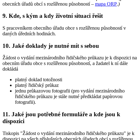
obecních úřadů obcí s rozšířenou působností –
mapa ORP
.
)
9. Kde, s kým a kdy životní situaci řešit
S pracovníkem obecního úřadu obce s rozšířenou působností v
daných úředních hodinách.
10. Jaké doklady je nutné mít s sebou
Žádost o vydání mezinárodního řidičského průkazu je k dispozici na
obecním úřadu obce s rozšířenou působností, a žadatel k ní dále
dokládá
platný doklad totožnosti
platný řidičský průkaz
jednu průkazovou fotografii (pro vydání mezinárodního
řidičského průkazu je stále nutné předkládat papírovou
fotografii).
11. Jaké jsou potřebné formuláře a kde jsou k
dispozici
Tiskopis "Žádost o vydání mezinárodního řidičského průkazu" je k
dispozici na všech příslušných obecních úřadech obcí s rozšířenou