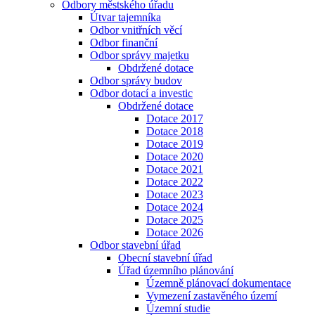
Odbory městského úřadu
Útvar tajemníka
Odbor vnitřních věcí
Odbor finanční
Odbor správy majetku
Obdržené dotace
Odbor správy budov
Odbor dotací a investic
Obdržené dotace
Dotace 2017
Dotace 2018
Dotace 2019
Dotace 2020
Dotace 2021
Dotace 2022
Dotace 2023
Dotace 2024
Dotace 2025
Dotace 2026
Odbor stavební úřad
Obecní stavební úřad
Úřad územního plánování
Územně plánovací dokumentace
Vymezení zastavěného území
Územní studie