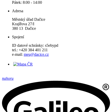
Pátek: 8:00 - 14:00
Adresa
Městský úřad Dačice
Krajířova 27/I
380 13 Dačice
Spojení
ID datové schránky: s5ebypd
tel.: +420 384 401 211
e-mail:
meu@dacice.cz
nahoru