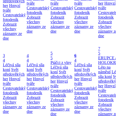
středověkých
tváře
tváře
tváře
her
Hmyzí
her
Hmyzí
Cestovatelský
Cestovatelský
Cestovatelský
tváře
tváře
fotodeník
fotodeník
fotodeník
Cestovatel
Cestovatelský
Zobrazit
Zobrazit
Zobrazit
fotodeník
fotodeník
všechny
všechny
všechny
Zobrazit
Zobrazit
záznamy ze
záznamy ze
záznamy ze
všechny
všechny
dne
dne
dne
záznamy z
záznamy ze
dne
dne
7
5
5
3
4
6
5
ERUPCE 
4
4
4
Ptáčci z vlny
HOLOKRC
Léčivá síla
Léčivá síla
Léčivá síla
Léčivá síla
Léto na
koní
Svět
koní
Svět
koní
Svět
koní
Svět
náměstí
Lé
středověkých
středověkých
středověkých
středověkých
síla koní
S
her
Hmyzí
her
Hmyzí
her
Hmyzí
her
Hmyzí
středověk
tváře
tváře
tváře
tváře
her
Hmyzí
Cestovatelský
Cestovatelský
Cestovatelský
Cestovatelský
tváře
fotodeník
fotodeník
fotodeník
fotodeník
Cestovatel
Zobrazit
Zobrazit
Zobrazit
Zobrazit
fotodeník
všechny
všechny
všechny
všechny
Zobrazit
záznamy ze
záznamy ze
záznamy ze
záznamy ze
všechny
dne
dne
dne
dne
záznamy z