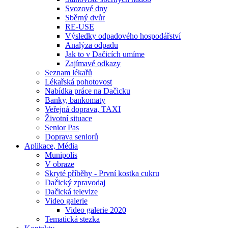
Svozové dny
Sběrný dvůr
RE-USE
Výsledky odpadového hospodářství
Analýza odpadu
Jak to v Dačicích umíme
Zajímavé odkazy
Seznam lékařů
Lékařská pohotovost
Nabídka práce na Dačicku
Banky, bankomaty
Veřejná doprava, TAXI
Životní situace
Senior Pas
Doprava seniorů
Aplikace, Média
Munipolis
V obraze
Skryté příběhy - První kostka cukru
Dačický zpravodaj
Dačická televize
Video galerie
Video galerie 2020
Tematická stezka