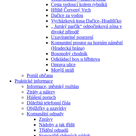
Cesta vedoucí kolem rybníků
Hřiště Červený Vrch
Dačice za vodou
Vycházková trasa Dačice–Hradišťko
„ Jurský parčík“ odpočinková zóna v
divoké přírodě
Uzavíratelné posezení
Komunitní prostor na horním náměstí
(Hradecká brána)
Bosonohý chodník
Odkládací box u hřbitova
Oprava ulice
Motýlí stráň
Portál občana
Praktické informace
Informace, městský rozhlas
Ztráty a nálezy
Hlášení poruch
Důležitá telefonní čísla
Objížďky a uzavírky
Komunální odpady
Zprávy
Nádoby a jak třídit
Třídění odpadů
Stanoviště sběrných nádob