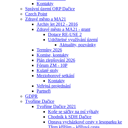
Kontakty
Správní území ORP Dačice
Czech Point
Zdravé město a MA21
Archiv let 2012 - 2016
Zdravé město a MA21 - grant
Dotace RE-USE 2
Udržitelné využívání území
Aktuality, pozvánky
Termíny 2026
Komise, kontakty
Plán zlepšování 2026
Fórum ZM - 10P
Kulaté stoly
Mezioborové setkání
Kontakty
Veřejná projednání
Partneři
GDPR
Tvoříme Dačice
Tvoříme Dačice 2021
Koše se sáčky na psí výkaly
Chodník k SDH Dačice
Oprava vycházkové cesty v lesoparku ke
Třem křížům – křížová cesta