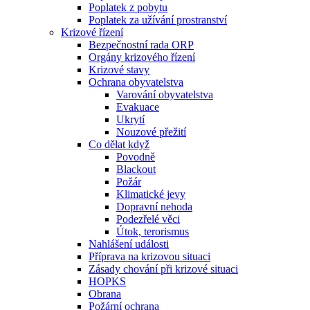
Poplatek z pobytu
Poplatek za užívání prostranství
Krizové řízení
Bezpečnostní rada ORP
Orgány krizového řízení
Krizové stavy
Ochrana obyvatelstva
Varování obyvatelstva
Evakuace
Ukrytí
Nouzové přežití
Co dělat když
Povodně
Blackout
Požár
Klimatické jevy
Dopravní nehoda
Podezřelé věci
Útok, terorismus
Nahlášení události
Příprava na krizovou situaci
Zásady chování při krizové situaci
HOPKS
Obrana
Požární ochrana