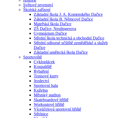
Historie
Světové prvenství
Školská zařízení
Základní škola J. A. Komenského Dačice
Základní škola B. Němcové Dačice
Mateřská škola Dačice
ZŠ Dačice, Neulingerova
Gymnázium Dačice
Střední škola technická a obchodní Dačice
Střední odborné učiliště zemědělské a služeb
Dačice
Základní umělecká škola Dačice
Sportoviště
Cykloplácek
Koupaliště
Rybaření
Tenisové kurty
Jezdectví
Sportovní hala
Kuželna
Městský stadion
Skateboardové hřiště
Workoutové hřiště
Víceúčelová sportovní hřiště
Střelnice