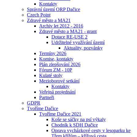
Kontakty
Správní území ORP Dačice
Czech Point
Zdravé město a MA21
Archiv let 2012 - 2016
Zdravé město a MA21 - grant
Dotace RE-USE 2
Udržitelné využívání území
Aktuality, pozvánky
Termíny 2026
Komise, kontakty
Plán zlepšování 2026
Fórum ZM - 10P
Kulaté stoly
Mezioborové setkání
Kontakty
Veřejná projednání
Partneři
GDPR
Tvoříme Dačice
Tvoříme Dačice 2021
Koše se sáčky na psí výkaly
Chodník k SDH Dačice
Oprava vycházkové cesty v lesoparku ke
Třem křížům – křížová cesta