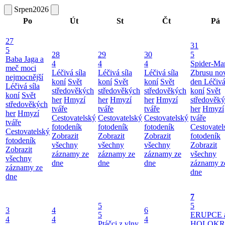
Srpen
2026
Po
Út
St
Čt
Pá
27
31
5
28
29
30
5
Baba Jaga a
4
4
4
Spider-Ma
meč moci
Léčivá síla
Léčivá síla
Léčivá síla
Zbrusu no
nejmocnější
koní
Svět
koní
Svět
koní
Svět
den
Léčivá
Léčivá síla
středověkých
středověkých
středověkých
koní
Svět
koní
Svět
her
Hmyzí
her
Hmyzí
her
Hmyzí
středověk
středověkých
tváře
tváře
tváře
her
Hmyzí
her
Hmyzí
Cestovatelský
Cestovatelský
Cestovatelský
tváře
tváře
fotodeník
fotodeník
fotodeník
Cestovatel
Cestovatelský
Zobrazit
Zobrazit
Zobrazit
fotodeník
fotodeník
všechny
všechny
všechny
Zobrazit
Zobrazit
záznamy ze
záznamy ze
záznamy ze
všechny
všechny
dne
dne
dne
záznamy z
záznamy ze
dne
dne
7
5
5
3
4
6
5
ERUPCE 
4
4
4
Ptáčci z vlny
HOLOKRC