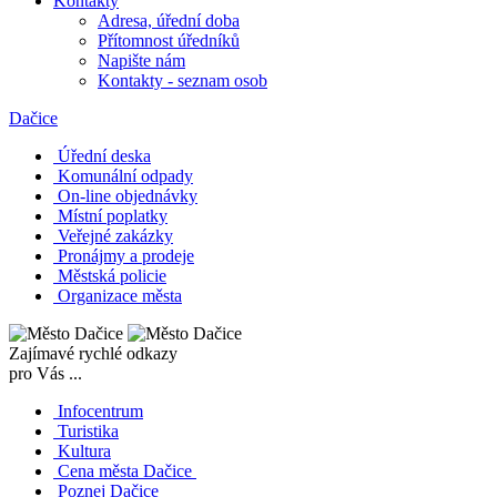
Kontakty
Adresa, úřední doba
Přítomnost úředníků
Napište nám
Kontakty - seznam osob
Dačice
Úřední deska
Komunální odpady
On-line objednávky
Místní poplatky
Veřejné zakázky
Pronájmy a prodeje
Městská policie
Organizace města
Zajímavé rychlé odkazy
pro Vás ...
Infocentrum
Turistika
Kultura
Cena města Dačice
Poznej Dačice