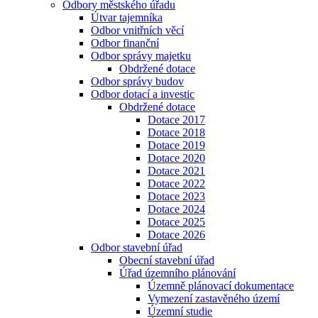
Odbory městského úřadu
Útvar tajemníka
Odbor vnitřních věcí
Odbor finanční
Odbor správy majetku
Obdržené dotace
Odbor správy budov
Odbor dotací a investic
Obdržené dotace
Dotace 2017
Dotace 2018
Dotace 2019
Dotace 2020
Dotace 2021
Dotace 2022
Dotace 2023
Dotace 2024
Dotace 2025
Dotace 2026
Odbor stavební úřad
Obecní stavební úřad
Úřad územního plánování
Územně plánovací dokumentace
Vymezení zastavěného území
Územní studie