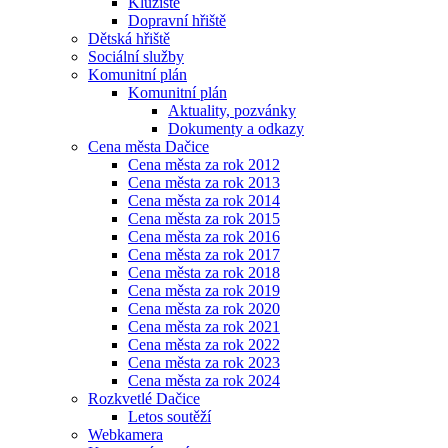
Kluziště
Dopravní hřiště
Dětská hřiště
Sociální služby
Komunitní plán
Komunitní plán
Aktuality, pozvánky
Dokumenty a odkazy
Cena města Dačice
Cena města za rok 2012
Cena města za rok 2013
Cena města za rok 2014
Cena města za rok 2015
Cena města za rok 2016
Cena města za rok 2017
Cena města za rok 2018
Cena města za rok 2019
Cena města za rok 2020
Cena města za rok 2021
Cena města za rok 2022
Cena města za rok 2023
Cena města za rok 2024
Rozkvetlé Dačice
Letos soutěží
Webkamera