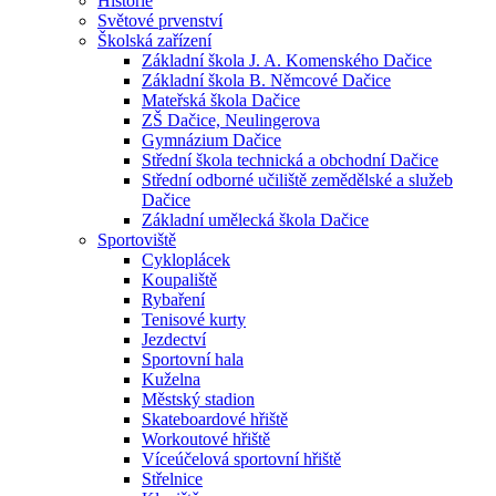
Historie
Světové prvenství
Školská zařízení
Základní škola J. A. Komenského Dačice
Základní škola B. Němcové Dačice
Mateřská škola Dačice
ZŠ Dačice, Neulingerova
Gymnázium Dačice
Střední škola technická a obchodní Dačice
Střední odborné učiliště zemědělské a služeb
Dačice
Základní umělecká škola Dačice
Sportoviště
Cykloplácek
Koupaliště
Rybaření
Tenisové kurty
Jezdectví
Sportovní hala
Kuželna
Městský stadion
Skateboardové hřiště
Workoutové hřiště
Víceúčelová sportovní hřiště
Střelnice