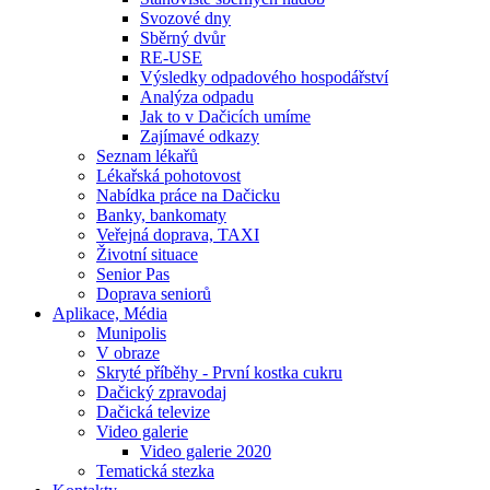
Svozové dny
Sběrný dvůr
RE-USE
Výsledky odpadového hospodářství
Analýza odpadu
Jak to v Dačicích umíme
Zajímavé odkazy
Seznam lékařů
Lékařská pohotovost
Nabídka práce na Dačicku
Banky, bankomaty
Veřejná doprava, TAXI
Životní situace
Senior Pas
Doprava seniorů
Aplikace, Média
Munipolis
V obraze
Skryté příběhy - První kostka cukru
Dačický zpravodaj
Dačická televize
Video galerie
Video galerie 2020
Tematická stezka