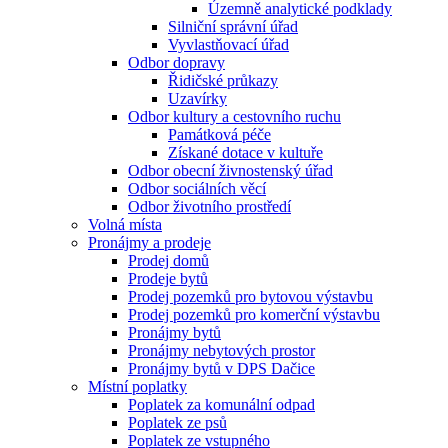
Územně analytické podklady
Silniční správní úřad
Vyvlastňovací úřad
Odbor dopravy
Řidičské průkazy
Uzavírky
Odbor kultury a cestovního ruchu
Památková péče
Získané dotace v kultuře
Odbor obecní živnostenský úřad
Odbor sociálních věcí
Odbor životního prostředí
Volná místa
Pronájmy a prodeje
Prodej domů
Prodeje bytů
Prodej pozemků pro bytovou výstavbu
Prodej pozemků pro komerční výstavbu
Pronájmy bytů
Pronájmy nebytových prostor
Pronájmy bytů v DPS Dačice
Místní poplatky
Poplatek za komunální odpad
Poplatek ze psů
Poplatek ze vstupného