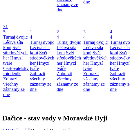
dne
záznamy ze
dne
31
5
1
2
3
4
Turnaj dvojic
4
4
4
4
Léčivá síla
Turnaj dvojic
Turnaj dvojic
Turnaj dvojic
Turnaj dvo
koní
Svět
Léčivá síla
Léčivá síla
Léčivá síla
Léčivá síla
středověkých
koní
Svět
koní
Svět
koní
Svět
koní
Svět
her
Hmyzí
středověkých
středověkých
středověkých
středověk
tváře
her
Hmyzí
her
Hmyzí
her
Hmyzí
her
Hmyzí
Cestovatelský
tváře
tváře
tváře
tváře
fotodeník
Zobrazit
Zobrazit
Zobrazit
Zobrazit
Zobrazit
všechny
všechny
všechny
všechny
všechny
záznamy ze
záznamy ze
záznamy ze
záznamy z
záznamy ze
dne
dne
dne
dne
dne
Dačice - stav vody v Moravské Dyji