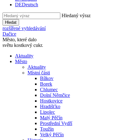
DE
Deutsch
Hledaný výraz
Hledat
rozšířené vyhledávání
Dačice
Město, které dalo
světu kostkový cukr.
Aktuality
Město
Aktuality
Místní části
Bílkov
Borek
Chlumec
Dolní Němčice
Hostkovice
Hradišťko
Lipolec
Malý Pěčín
Prostřední Vydří
Toužín
Velký Pěčín