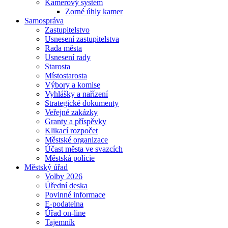
Kamerový systém
Zorné úhly kamer
Samospráva
Zastupitelstvo
Usnesení zastupitelstva
Rada města
Usnesení rady
Starosta
Místostarosta
Výbory a komise
Vyhlášky a nařízení
Strategické dokumenty
Veřejné zakázky
Granty a příspěvky
Klikací rozpočet
Městské organizace
Účast města ve svazcích
Městská policie
Městský úřad
Volby 2026
Úřední deska
Povinné informace
E-podatelna
Úřad on-line
Tajemník