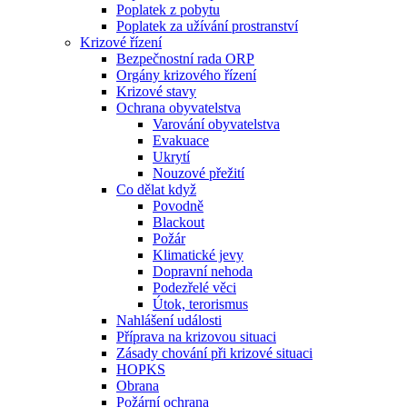
Poplatek z pobytu
Poplatek za užívání prostranství
Krizové řízení
Bezpečnostní rada ORP
Orgány krizového řízení
Krizové stavy
Ochrana obyvatelstva
Varování obyvatelstva
Evakuace
Ukrytí
Nouzové přežití
Co dělat když
Povodně
Blackout
Požár
Klimatické jevy
Dopravní nehoda
Podezřelé věci
Útok, terorismus
Nahlášení události
Příprava na krizovou situaci
Zásady chování při krizové situaci
HOPKS
Obrana
Požární ochrana