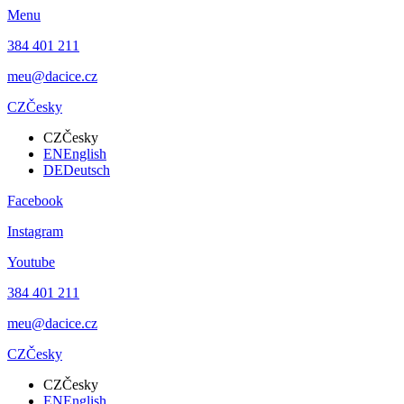
Menu
384 401 211
meu@dacice.cz
CZ
Česky
CZ
Česky
EN
English
DE
Deutsch
Facebook
Instagram
Youtube
384 401 211
meu@dacice.cz
CZ
Česky
CZ
Česky
EN
English