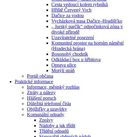
Cesta vedoucí kolem rybníků
Hřiště Červený Vrch
Dačice za vodou
Vycházková trasa Dačice–Hradišťko
„ Jurský parčík“ odpočinková zóna v
divoké přírodě
Uzavíratelné posezení
Komunitní prostor na horním náměstí
(Hradecká brána)
Bosonohý chodník
Odkládací box u hřbitova
Oprava ulice
Motýlí stráň
Portál občana
Praktické informace
Informace, městský rozhlas
Ztráty a nálezy
Hlášení poruch
Důležitá telefonní čísla
Objížďky a uzavírky
Komunální odpady
Zprávy
Nádoby a jak třídit
Třídění odpadů
Stanoviště sběrných nádob