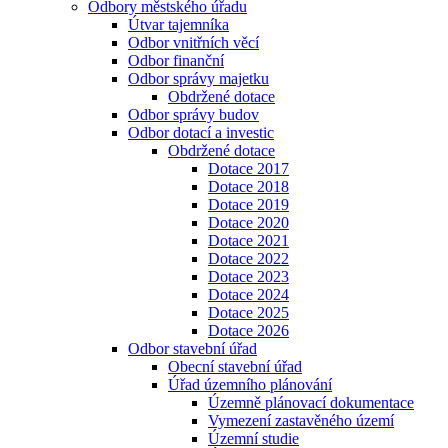
Odbory městského úřadu
Útvar tajemníka
Odbor vnitřních věcí
Odbor finanční
Odbor správy majetku
Obdržené dotace
Odbor správy budov
Odbor dotací a investic
Obdržené dotace
Dotace 2017
Dotace 2018
Dotace 2019
Dotace 2020
Dotace 2021
Dotace 2022
Dotace 2023
Dotace 2024
Dotace 2025
Dotace 2026
Odbor stavební úřad
Obecní stavební úřad
Úřad územního plánování
Územně plánovací dokumentace
Vymezení zastavěného území
Územní studie