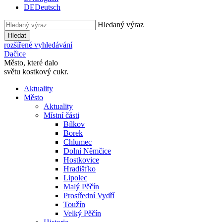
DE
Deutsch
Hledaný výraz
Hledat
rozšířené vyhledávání
Dačice
Město, které dalo
světu kostkový cukr.
Aktuality
Město
Aktuality
Místní části
Bílkov
Borek
Chlumec
Dolní Němčice
Hostkovice
Hradišťko
Lipolec
Malý Pěčín
Prostřední Vydří
Toužín
Velký Pěčín