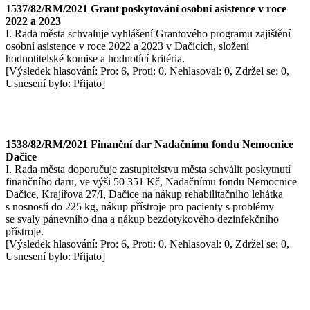
1537/82/RM/2021 Grant poskytování osobní asistence v roce
2022 a 2023
I. Rada města schvaluje vyhlášení Grantového programu zajištění
osobní asistence v roce 2022 a 2023 v Dačicích, složení
hodnotitelské komise a hodnotící kritéria.
[Výsledek hlasování: Pro: 6, Proti: 0, Nehlasoval: 0, Zdržel se: 0,
Usnesení bylo: Přijato]
1538/82/RM/2021 Finanční dar Nadačnímu fondu Nemocnice
Dačice
I. Rada města doporučuje zastupitelstvu města schválit poskytnutí
finančního daru, ve výši 50 351 Kč, Nadačnímu fondu Nemocnice
Dačice, Krajířova 27/I, Dačice na nákup rehabilitačního lehátka
s nosností do 225 kg, nákup přístroje pro pacienty s problémy
se svaly pánevního dna a nákup bezdotykového dezinfekčního
přístroje.
[Výsledek hlasování: Pro: 6, Proti: 0, Nehlasoval: 0, Zdržel se: 0,
Usnesení bylo: Přijato]