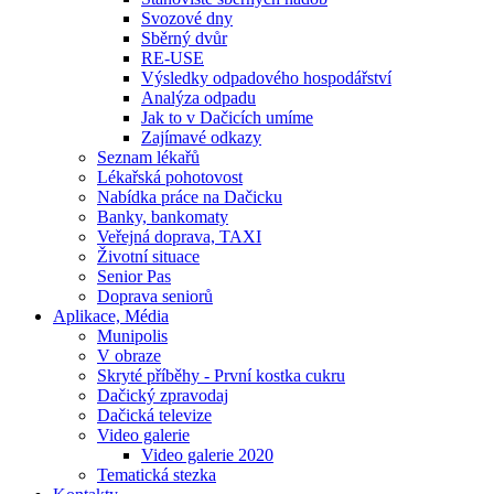
Svozové dny
Sběrný dvůr
RE-USE
Výsledky odpadového hospodářství
Analýza odpadu
Jak to v Dačicích umíme
Zajímavé odkazy
Seznam lékařů
Lékařská pohotovost
Nabídka práce na Dačicku
Banky, bankomaty
Veřejná doprava, TAXI
Životní situace
Senior Pas
Doprava seniorů
Aplikace, Média
Munipolis
V obraze
Skryté příběhy - První kostka cukru
Dačický zpravodaj
Dačická televize
Video galerie
Video galerie 2020
Tematická stezka