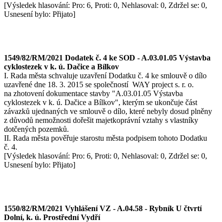
[Výsledek hlasování: Pro: 6, Proti: 0, Nehlasoval: 0, Zdržel se: 0,
Usnesení bylo: Přijato]
1549/82/RM/2021 Dodatek č. 4 ke SOD - A.03.01.05 Výstavba
cyklostezek v k. ú. Dačice a Bílkov
I. Rada města schvaluje uzavření Dodatku č. 4 ke smlouvě o dílo
uzavřené dne 18. 3. 2015 se společností WAY project s. r. o.
na zhotovení dokumentace stavby "A.03.01.05 Výstavba
cyklostezek v k. ú. Dačice a Bílkov", kterým se ukončuje část
závazků ujednaných ve smlouvě o dílo, které nebyly dosud plněny
z důvodů nemožnosti dořešit majetkoprávní vztahy s vlastníky
dotčených pozemků.
II. Rada města pověřuje starostu města podpisem tohoto Dodatku
č. 4.
[Výsledek hlasování: Pro: 6, Proti: 0, Nehlasoval: 0, Zdržel se: 0,
Usnesení bylo: Přijato]
1550/82/RM/2021 Vyhlášení VZ - A.04.58 - Rybník U čtvrtí
Dolní, k. ú. Prostřední Vydří