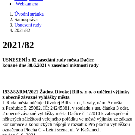
Webkamera
Úvodní stránka
Samospráva
Usnesení rady
2021/82
2021/82
USNESENÍ z 82.zasedání rady města Dačice
konané dne 30.6.2021 v zasedací místnosti rady
1532/82/RM/2021 Žádost Divokej Bill s. r. o. o udělení výjimky
z obecně závazné vyhlášky města
I. Rada města uděluje Divokej Bill s. r. o., Úvaly, nám. Arnošta
z Pardubic 5, 25082, IČ: 24245381, v souladu s ust. článku 3 odst.
2 obecně závazné vyhlášky města Dačice č. 1/2010 k zabezpečení
některých záležitostí veřejného pořádku ve městě výjimku ze zákazu
konzumace alkoholických nápojů v rozsahu: Pro plochu vyhláškou
označenou Plocha G - Letní scéna, ul. V Kaštanech