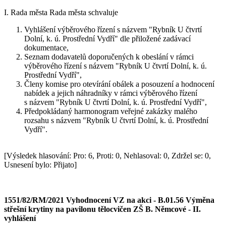
I. Rada města Rada města schvaluje
Vyhlášení výběrového řízení s názvem "Rybník U čtvrtí
Dolní, k. ú. Prostřední Vydří" dle přiložené zadávací
dokumentace,
Seznam dodavatelů doporučených k obeslání v rámci
výběrového řízení s názvem "Rybník U čtvrtí Dolní, k. ú.
Prostřední Vydří",
Členy komise pro otevírání obálek a posouzení a hodnocení
nabídek a jejich náhradníky v rámci výběrového řízení
s názvem "Rybník U čtvrtí Dolní, k. ú. Prostřední Vydří",
Předpokládaný harmonogram veřejné zakázky malého
rozsahu s názvem "Rybník U čtvrtí Dolní, k. ú. Prostřední
Vydří".
[Výsledek hlasování: Pro: 6, Proti: 0, Nehlasoval: 0, Zdržel se: 0,
Usnesení bylo: Přijato]
1551/82/RM/2021 Vyhodnocení VZ na akci - B.01.56 Výměna
střešní krytiny na pavilonu tělocvičen ZŠ B. Němcové - II.
vyhlášení