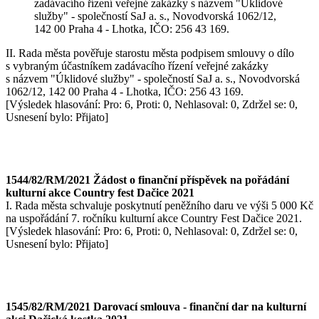
zadávacího řízení veřejné zakázky s názvem "Úklidové
služby" - společností SaJ a. s., Novodvorská 1062/12,
142 00 Praha 4 - Lhotka, IČO: 256 43 169.
II. Rada města pověřuje starostu města podpisem smlouvy o dílo
s vybraným účastníkem zadávacího řízení veřejné zakázky
s názvem "Úklidové služby" - společností SaJ a. s., Novodvorská
1062/12, 142 00 Praha 4 - Lhotka, IČO: 256 43 169.
[Výsledek hlasování: Pro: 6, Proti: 0, Nehlasoval: 0, Zdržel se: 0,
Usnesení bylo: Přijato]
1544/82/RM/2021 Žádost o finanční příspěvek na pořádání
kulturní akce Country fest Dačice 2021
I. Rada města schvaluje poskytnutí peněžního daru ve výši 5 000 Kč
na uspořádání 7. ročníku kulturní akce Country Fest Dačice 2021.
[Výsledek hlasování: Pro: 6, Proti: 0, Nehlasoval: 0, Zdržel se: 0,
Usnesení bylo: Přijato]
1545/82/RM/2021 Darovací smlouva - finanční dar na kulturní