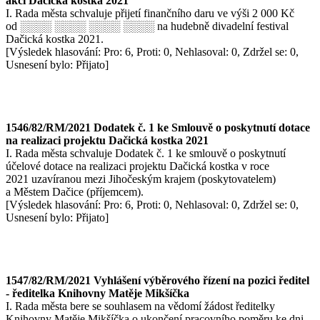
akci Dačická kostka 2021
I. Rada města schvaluje přijetí finančního daru ve výši 2 000 Kč
od ░░░░ ░░░░ ░░░░ ░░░░ na hudebně divadelní festival
Dačická kostka 2021.
[Výsledek hlasování: Pro: 6, Proti: 0, Nehlasoval: 0, Zdržel se: 0,
Usnesení bylo: Přijato]
1546/82/RM/2021 Dodatek č. 1 ke Smlouvě o poskytnutí dotace
na realizaci projektu Dačická kostka 2021
I. Rada města schvaluje Dodatek č. 1 ke smlouvě o poskytnutí
účelové dotace na realizaci projektu Dačická kostka v roce
2021 uzavíranou mezi Jihočeským krajem (poskytovatelem)
a Městem Dačice (příjemcem).
[Výsledek hlasování: Pro: 6, Proti: 0, Nehlasoval: 0, Zdržel se: 0,
Usnesení bylo: Přijato]
1547/82/RM/2021 Vyhlášení výběrového řízení na pozici ředitel
- ředitelka Knihovny Matěje Mikšíčka
I. Rada města bere se souhlasem na vědomí žádost ředitelky
Knihovny Matěje Mikšíčka o ukončení pracovního poměru ke dni