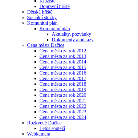
Kluziště
Dopravní hřiště
Dětská hřiště
Sociální služby
Komunitní plán
Komunitní plán
Aktuality, pozvánky
Dokumenty a odkazy
Cena města Dačice
Cena města za rok 2012
Cena města za rok 2013
Cena města za rok 2014
Cena města za rok 2015
Cena města za rok 2016
Cena města za rok 2017
Cena města za rok 2018
Cena města za rok 2019
Cena města za rok 2020
Cena města za rok 2021
Cena města za rok 2022
Cena města za rok 2023
Cena města za rok 2024
Rozkvetlé Dačice
Letos soutěží
Webkamera