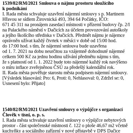
1539/82/RM/2021 Smlouva o nájmu prostoru sloužícího
k podnikání
I. Rada města schvaluje uzavření nájemní smlouvy s p. Martinem
Hřavou se sídlem Žirovnická 493, 394 64 Počátky, IČO:
671 45 311 na pronájem zasedací místnosti v přízemí budovy čp. 2/I
na Palackého náměstí v Dačicích za účelem provozování autoškoly
a jejího školícího střediska v Dačicích. Předmět nájmu je nájemce
oprávněn užívat každý čtvrtek v měsíci v době od 15:00 hod.
do 17:00 hod. s tím, že nájemní smlouva bude uzavřena
od 1. 7. 2021 na dobu neurčitou za vzájemně dohodnuté nájemné
celkem 500 Kč za jednu hodinu užívání předmětu nájmu s tím,
že s platností od 1. 1. 2022 bude toto nájemné každý rok navýšeno
o míru inflace zveřejněnou ČSÚ za předešlý kalendářní rok.
II. Rada města pověřuje starostu města podpisem nájemní smlouvy.
[Výsledek hlasování: Pro: 6, Proti: 0, Nehlasoval: 0, Zdržel se: 0,
Usnesení bylo: Přijato]
1540/82/RM/2021 Uzavření smlouvy o výpůjčce s organizací
Člověk v tísni, o. p. s.
I. Rada města schvaluje uzavření smlouvy o výpůjčce nebytových
prostor - část společenské místnosti č. 122 o ploše 46,67 m2 včetně
kuchyňky a sociálního zařízení v nové přístavbě v DPS Dačice