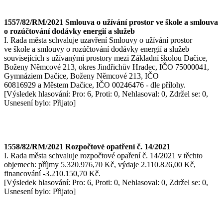
1557/82/RM/2021 Smlouva o užívání prostor ve škole a smlouva
o rozúčtování dodávky energií a služeb
I. Rada města schvaluje uzavření Smlouvy o užívání prostor
ve škole a smlouvy o rozúčtování dodávky energií a služeb
souvisejících s užívanými prostory mezi Základní školou Dačice,
Boženy Němcové 213, okres Jindřichův Hradec, IČO 75000041,
Gymnáziem Dačice, Boženy Němcové 213, IČO
60816929 a Městem Dačice, IČO 00246476 - dle přílohy.
[Výsledek hlasování: Pro: 6, Proti: 0, Nehlasoval: 0, Zdržel se: 0,
Usnesení bylo: Přijato]
1558/82/RM/2021 Rozpočtové opatření č. 14/2021
I. Rada města schvaluje rozpočtové opaření č. 14/2021 v těchto
objemech: příjmy 5.320.976,70 Kč, výdaje 2.110.826,00 Kč,
financování -3.210.150,70 Kč.
[Výsledek hlasování: Pro: 6, Proti: 0, Nehlasoval: 0, Zdržel se: 0,
Usnesení bylo: Přijato]