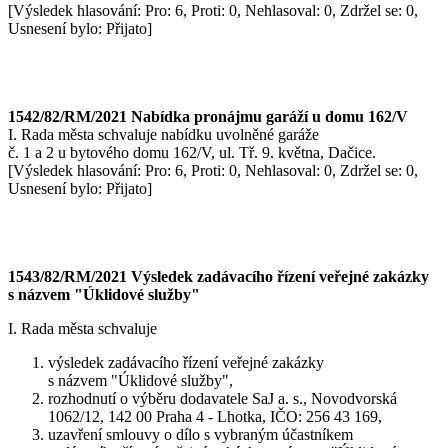
[Výsledek hlasování: Pro: 6, Proti: 0, Nehlasoval: 0, Zdržel se: 0,
Usnesení bylo: Přijato]
1542/82/RM/2021 Nabídka pronájmu garáží u domu 162/V
I. Rada města schvaluje nabídku uvolněné garáže
č. 1 a 2 u bytového domu 162/V, ul. Tř. 9. května, Dačice.
[Výsledek hlasování: Pro: 6, Proti: 0, Nehlasoval: 0, Zdržel se: 0,
Usnesení bylo: Přijato]
1543/82/RM/2021 Výsledek zadávacího řízení veřejné zakázky
s názvem "Úklidové služby"
I. Rada města schvaluje
výsledek zadávacího řízení veřejné zakázky
s názvem "Úklidové služby",
rozhodnutí o výběru dodavatele SaJ a. s., Novodvorská
1062/12, 142 00 Praha 4 - Lhotka, IČO: 256 43 169,
uzavření smlouvy o dílo s vybraným účastníkem