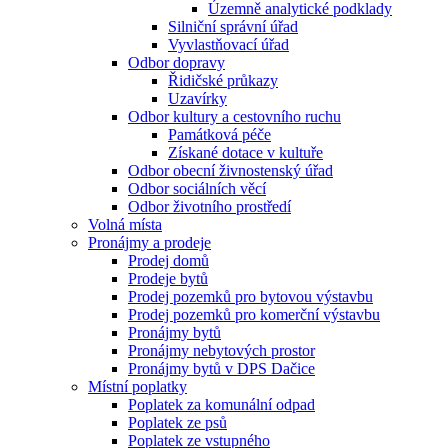
Územně analytické podklady
Silniční správní úřad
Vyvlastňovací úřad
Odbor dopravy
Řidičské průkazy
Uzavírky
Odbor kultury a cestovního ruchu
Památková péče
Získané dotace v kultuře
Odbor obecní živnostenský úřad
Odbor sociálních věcí
Odbor životního prostředí
Volná místa
Pronájmy a prodeje
Prodej domů
Prodeje bytů
Prodej pozemků pro bytovou výstavbu
Prodej pozemků pro komerční výstavbu
Pronájmy bytů
Pronájmy nebytových prostor
Pronájmy bytů v DPS Dačice
Místní poplatky
Poplatek za komunální odpad
Poplatek ze psů
Poplatek ze vstupného