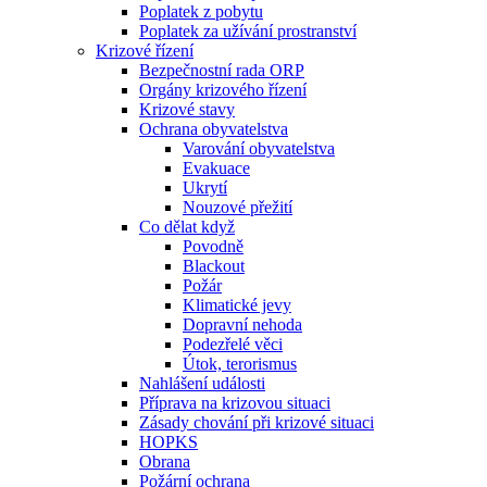
Poplatek z pobytu
Poplatek za užívání prostranství
Krizové řízení
Bezpečnostní rada ORP
Orgány krizového řízení
Krizové stavy
Ochrana obyvatelstva
Varování obyvatelstva
Evakuace
Ukrytí
Nouzové přežití
Co dělat když
Povodně
Blackout
Požár
Klimatické jevy
Dopravní nehoda
Podezřelé věci
Útok, terorismus
Nahlášení události
Příprava na krizovou situaci
Zásady chování při krizové situaci
HOPKS
Obrana
Požární ochrana