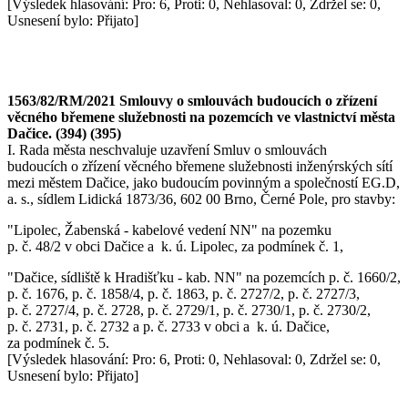
[Výsledek hlasování: Pro: 6, Proti: 0, Nehlasoval: 0, Zdržel se: 0,
Usnesení bylo: Přijato]
1563/82/RM/2021 Smlouvy o smlouvách budoucích o zřízení
věcného břemene služebnosti na pozemcích ve vlastnictví města
Dačice. (394) (395)
I. Rada města neschvaluje uzavření Smluv o smlouvách
budoucích o zřízení věcného břemene služebnosti inženýrských sítí
mezi městem Dačice, jako budoucím povinným a společností EG.D,
a. s., sídlem Lidická 1873/36, 602 00 Brno, Černé Pole, pro stavby:
"Lipolec, Žabenská - kabelové vedení NN" na pozemku
p. č. 48/2 v obci Dačice a k. ú. Lipolec, za podmínek č. 1,
"Dačice, sídliště k Hradišťku - kab. NN" na pozemcích p. č. 1660/2,
p. č. 1676, p. č. 1858/4, p. č. 1863, p. č. 2727/2, p. č. 2727/3,
p. č. 2727/4, p. č. 2728, p. č. 2729/1, p. č. 2730/1, p. č. 2730/2,
p. č. 2731, p. č. 2732 a p. č. 2733 v obci a k. ú. Dačice,
za podmínek č. 5.
[Výsledek hlasování: Pro: 6, Proti: 0, Nehlasoval: 0, Zdržel se: 0,
Usnesení bylo: Přijato]