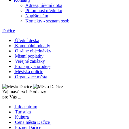
Kontakty
Adresa, úřední doba
Přítomnost úředníků
Napište nám
Kontakty - seznam osob
Dačice
Úřední deska
Komunální odpady
On-line objednávky
Místní poplatky
Veřejné zakázky
Pronájmy a prodeje
Městská policie
Organizace města
Zajímavé rychlé odkazy
pro Vás ...
Infocentrum
Turistika
Kultura
Cena města Dačice
Poznej Dačice