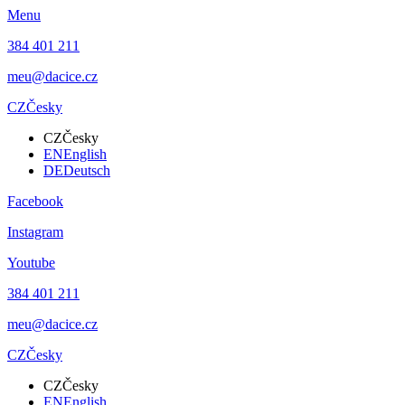
Menu
384 401 211
meu@dacice.cz
CZ
Česky
CZ
Česky
EN
English
DE
Deutsch
Facebook
Instagram
Youtube
384 401 211
meu@dacice.cz
CZ
Česky
CZ
Česky
EN
English