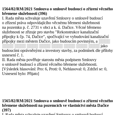
1564/82/RM/2021 Smlouva o smlouvě budoucí o zřízení věcného
břemene služebnosti (396)
I. Rada města schvaluje uzavření Smlouvy o smlouvě budoucí
o zřízení práva odpovídajícího věcnému břemeni služebnosti
na pozemku p. č. 2731 v obci a k. ú. Dačice. Věcné břemeno
služebnosti se zřizuje pro stavbu "Rekonstrukce kanalizační
přípojky k čp. 74, Dačice", spočívající ve vybudování kanalizační
přípojky mezi městem Dačice, jako budoucím povinným, a ░░░░
░░░░ ░░░░ ░░░░ ░░░░ ░░░░ ░░░░ ░░░░ ░░░░ jako
budoucími oprávněnými a investory stavby, za podmínek dle přílohy
usnesení č. 1.
II. Rada města pověřuje starostu města podpisem Smlouvy
o smlouvě budoucí o zřízení věcného břemene služebnosti.
[Výsledek hlasování: Pro: 6, Proti: 0, Nehlasoval: 0, Zdržel se: 0,
Usnesení bylo: Přijato]
1565/82/RM/2021 Smlouva o smlouvě budoucí o zřízení věcného
břemene služebnosti na pozemcích ve vlastnictví města Dačice
(397)
I. Rada města schvaluje uzavření Smlouvy o smlouvě budoucí