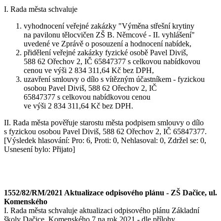
I. Rada města schvaluje
vyhodnocení veřejné zakázky "Výměna střešní krytiny
na pavilonu tělocvičen ZŠ B. Němcové - II. vyhlášení"
uvedené ve Zprávě o posouzení a hodnocení nabídek,
přidělení veřejné zakázky fyzické osobě Pavel Diviš,
588 62 Ořechov 2, IČ 65847377 s celkovou nabídkovou
cenou ve výši 2 834 311,64 Kč bez DPH,
uzavření smlouvy o dílo s vítězným účastníkem - fyzickou
osobou Pavel Diviš, 588 62 Ořechov 2, IČ
65847377 s celkovou nabídkovou cenou
ve výši 2 834 311,64 Kč bez DPH.
II. Rada města pověřuje starostu města podpisem smlouvy o dílo
s fyzickou osobou Pavel Diviš, 588 62 Ořechov 2, IČ 65847377.
[Výsledek hlasování: Pro: 6, Proti: 0, Nehlasoval: 0, Zdržel se: 0,
Usnesení bylo: Přijato]
1552/82/RM/2021 Aktualizace odpisového plánu - ZŠ Dačice, ul.
Komenského
I. Rada města schvaluje aktualizaci odpisového plánu Základní
školy Dačice, Komenského 7 na rok 2021 - dle přílohy.