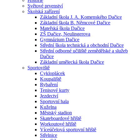
Historie
Světové prvenství
Školská zařízení
Základní škola J. A. Komenského Dačice
Základní škola B. Němcové Dačice
Mateřská škola Dačice
ZŠ Dačice, Neulingerova
Gymnázium Dačice
Střední škola technická a obchodní Dačice
Střední odborné učiliště zemědělské a služeb
Dačice
Základní umělecká škola Dačice
Sportoviště
Cykloplácek
Koupaliště
Rybaření
Tenisové kurty
Jezdectví
Sportovní hala
Kuželna
Městský stadion
Skateboardové hřiště
Workoutové hřiště
Víceúčelová sportovní hřiště
Střelnice