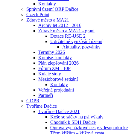
Kontakty
Správní území ORP Dačice
Czech Point
Zdravé město a MA21
Archiv let 2012 - 2016
Zdravé město a MA21 - grant
Dotace RE-USE 2
Udržitelné využívání území
Aktuality, pozvánky
Termíny 2026
Komise, kontakty
Plán zlepšování 2026
Fórum ZM - 10P
Kulaté stoly
Mezioborové setkání
Kontakty
Veřejná projednání
Partneři
GDPR
Tvoříme Dačice
Tvoříme Dačice 2021
Koše se sáčky na psí výkaly
Chodník k SDH Dačice
Oprava vycházkové cesty v lesoparku ke
Třem křížům – křížová cesta