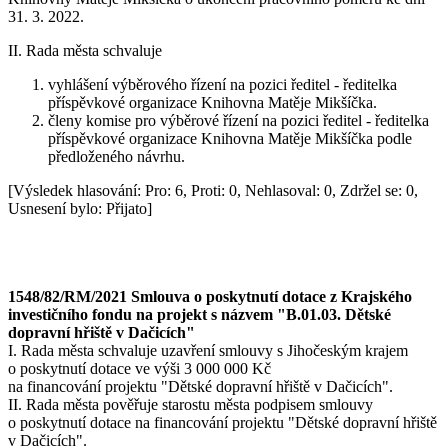
31. 3. 2022.
II. Rada města schvaluje
vyhlášení výběrového řízení na pozici ředitel - ředitelka
příspěvkové organizace Knihovna Matěje Mikšíčka.
členy komise pro výběrové řízení na pozici ředitel - ředitelka
příspěvkové organizace Knihovna Matěje Mikšíčka podle
předloženého návrhu.
[Výsledek hlasování: Pro: 6, Proti: 0, Nehlasoval: 0, Zdržel se: 0,
Usnesení bylo: Přijato]
1548/82/RM/2021 Smlouva o poskytnutí dotace z Krajského
investičního fondu na projekt s názvem "B.01.03. Dětské
dopravní hřiště v Dačicích"
I. Rada města schvaluje uzavření smlouvy s Jihočeským krajem
o poskytnutí dotace ve výši 3 000 000 Kč
na financování projektu "Dětské dopravní hřiště v Dačicích".
II. Rada města pověřuje starostu města podpisem smlouvy
o poskytnutí dotace na financování projektu "Dětské dopravní hřiště
v Dačicích".