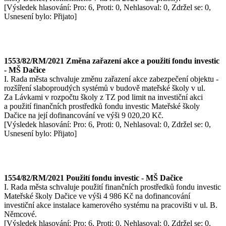
[Výsledek hlasování: Pro: 6, Proti: 0, Nehlasoval: 0, Zdržel se: 0,
Usnesení bylo: Přijato]
1553/82/RM/2021 Změna zařazení akce a použití fondu investic
- MŠ Dačice
I. Rada města schvaluje změnu zařazení akce zabezpečení objektu -
rozšíření slaboproudých systémů v budově mateřské školy v ul.
Za Lávkami v rozpočtu školy z TZ pod limit na investiční akci
a použití finančních prostředků fondu investic Mateřské školy
Dačice na její dofinancování ve výši 9 020,20 Kč.
[Výsledek hlasování: Pro: 6, Proti: 0, Nehlasoval: 0, Zdržel se: 0,
Usnesení bylo: Přijato]
1554/82/RM/2021 Použití fondu investic - MŠ Dačice
I. Rada města schvaluje použití finančních prostředků fondu investic
Mateřské školy Dačice ve výši 4 986 Kč na dofinancování
investiční akce instalace kamerového systému na pracovišti v ul. B.
Němcové.
[Výsledek hlasování: Pro: 6, Proti: 0, Nehlasoval: 0, Zdržel se: 0,