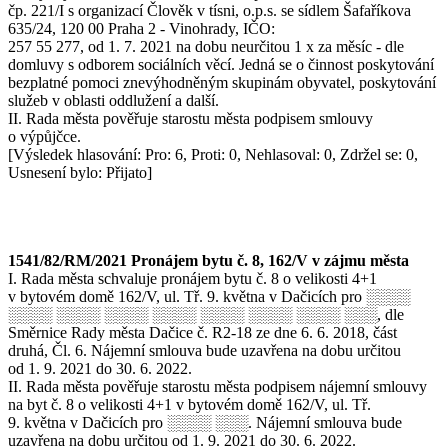
čp. 221/I s organizací Člověk v tísni, o.p.s. se sídlem Šafaříkova
635/24, 120 00 Praha 2 - Vinohrady, IČO:
257 55 277, od 1. 7. 2021 na dobu neurčitou 1 x za měsíc - dle
domluvy s odborem sociálních věcí. Jedná se o činnost poskytování
bezplatné pomoci znevýhodněným skupinám obyvatel, poskytování
služeb v oblasti oddlužení a další.
II. Rada města pověřuje starostu města podpisem smlouvy
o výpůjčce.
[Výsledek hlasování: Pro: 6, Proti: 0, Nehlasoval: 0, Zdržel se: 0,
Usnesení bylo: Přijato]
1541/82/RM/2021 Pronájem bytu č. 8, 162/V v zájmu města
I. Rada města schvaluje pronájem bytu č. 8 o velikosti 4+1
v bytovém domě 162/V, ul. Tř. 9. května v Dačicích pro ░░░░
░░░░ ░░░░ ░░░░ ░░░░ ░░░░ ░░░░ ░░░░ ░░░, dle
Směrnice Rady města Dačice č. R2-18 ze dne 6. 6. 2018, část
druhá, Čl. 6. Nájemní smlouva bude uzavřena na dobu určitou
od 1. 9. 2021 do 30. 6. 2022.
II. Rada města pověřuje starostu města podpisem nájemní smlouvy
na byt č. 8 o velikosti 4+1 v bytovém domě 162/V, ul. Tř.
9. května v Dačicích pro ░░░░ ░░░. Nájemní smlouva bude
uzavřena na dobu určitou od 1. 9. 2021 do 30. 6. 2022.