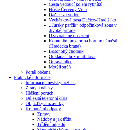
Cesta vedoucí kolem rybníků
Hřiště Červený Vrch
Dačice za vodou
Vycházková trasa Dačice–Hradišťko
„ Jurský parčík“ odpočinková zóna v
divoké přírodě
Uzavíratelné posezení
Komunitní prostor na horním náměstí
(Hradecká brána)
Bosonohý chodník
Odkládací box u hřbitova
Oprava ulice
Motýlí stráň
Portál občana
Praktické informace
Informace, městský rozhlas
Ztráty a nálezy
Hlášení poruch
Důležitá telefonní čísla
Objížďky a uzavírky
Komunální odpady
Zprávy
Nádoby a jak třídit
Třídění odpadů
Stanoviště sběrných nádob