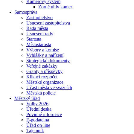
Kamerový systém
Zorné úhly kamer
Samospráva
Zastupitelstvo
Usnesení zastupitelstva
Rada města
Usnesení rady
Starosta
Místostarosta
Výbory a komise
Vyhlášky a nařízení
Strategické dokumenty
Veřejné zakázky
Granty a příspěvky
Klikací rozpočet
Městské organizace
Účast města ve svazcích
Městská policie
Městský úřad
Volby 2026
Úřední deska
Povinné informace
E-podatelna
Úřad on-line
Tajemník