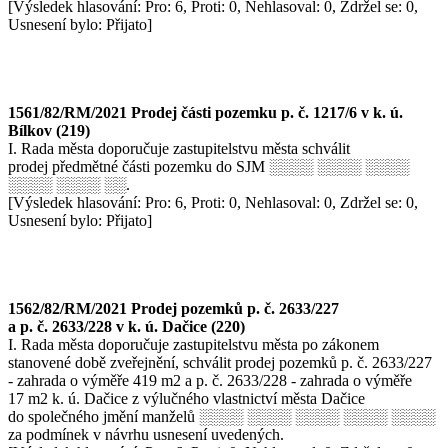
[Výsledek hlasování: Pro: 6, Proti: 0, Nehlasoval: 0, Zdržel se: 0,
Usnesení bylo: Přijato]
1561/82/RM/2021 Prodej části pozemku p. č. 1217/6 v k. ú.
Bílkov (219)
I. Rada města doporučuje zastupitelstvu města schválit
prodej předmětné části pozemku do SJM ░░░░ ░░░░ ░░░░
░░░░ ░░░░ ░░.
[Výsledek hlasování: Pro: 6, Proti: 0, Nehlasoval: 0, Zdržel se: 0,
Usnesení bylo: Přijato]
1562/82/RM/2021 Prodej pozemků p. č. 2633/227
a p. č. 2633/228 v k. ú. Dačice (220)
I. Rada města doporučuje zastupitelstvu města po zákonem
stanovené době zveřejnění, schválit prodej pozemků p. č. 2633/227
- zahrada o výměře 419 m2 a p. č. 2633/228 - zahrada o výměře
17 m2 k. ú. Dačice z výlučného vlastnictví města Dačice
do společného jmění manželů ░░░░ ░░░░ ░░░░ ░░░░ ░░░░
za podmínek v návrhu usnesení uvedených.