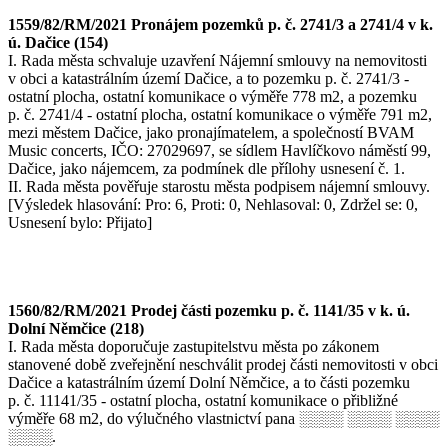
1559/82/RM/2021 Pronájem pozemků p. č. 2741/3 a 2741/4 v k.
ú. Dačice (154)
I. Rada města schvaluje uzavření Nájemní smlouvy na nemovitosti
v obci a katastrálním území Dačice, a to pozemku p. č. 2741/3 -
ostatní plocha, ostatní komunikace o výměře 778 m2, a pozemku
p. č. 2741/4 - ostatní plocha, ostatní komunikace o výměře 791 m2,
mezi městem Dačice, jako pronajímatelem, a společností BVAM
Music concerts, IČO: 27029697, se sídlem Havlíčkovo náměstí 99,
Dačice, jako nájemcem, za podmínek dle přílohy usnesení č. 1.
II. Rada města pověřuje starostu města podpisem nájemní smlouvy.
[Výsledek hlasování: Pro: 6, Proti: 0, Nehlasoval: 0, Zdržel se: 0,
Usnesení bylo: Přijato]
1560/82/RM/2021 Prodej části pozemku p. č. 1141/35 v k. ú.
Dolní Němčice (218)
I. Rada města doporučuje zastupitelstvu města po zákonem
stanovené době zveřejnění neschválit prodej části nemovitosti v obci
Dačice a katastrálním území Dolní Němčice, a to části pozemku
p. č. 11141/35 - ostatní plocha, ostatní komunikace o přibližné
výměře 68 m2, do výlučného vlastnictví pana ░░░░ ░░░░ ░░░░
░░░░.