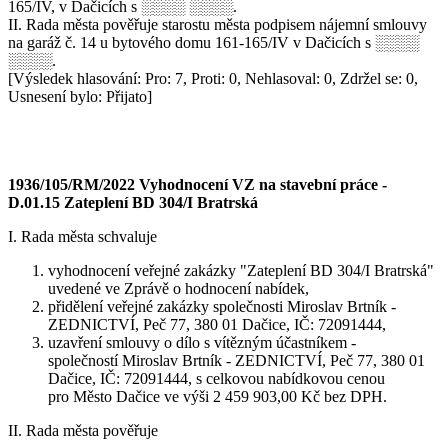
165/IV, v Dačicích s ░░░░ ░░░░.
II. Rada města pověřuje starostu města podpisem nájemní smlouvy
na garáž č. 14 u bytového domu 161-165/IV v Dačicích s ░░░░
░░░░.
[Výsledek hlasování: Pro: 7, Proti: 0, Nehlasoval: 0, Zdržel se: 0,
Usnesení bylo: Přijato]
1936/105/RM/2022 Vyhodnocení VZ na stavební práce -
D.01.15 Zateplení BD 304/I Bratrská
I. Rada města schvaluje
vyhodnocení veřejné zakázky "Zateplení BD 304/I Bratrská"
uvedené ve Zprávě o hodnocení nabídek,
přidělení veřejné zakázky společnosti Miroslav Brtník -
ZEDNICTVÍ, Peč 77, 380 01 Dačice, IČ: 72091444,
uzavření smlouvy o dílo s vítězným účastníkem -
společností Miroslav Brtník - ZEDNICTVÍ, Peč 77, 380 01
Dačice, IČ: 72091444, s celkovou nabídkovou cenou
pro Město Dačice ve výši 2 459 903,00 Kč bez DPH.
II. Rada města pověřuje