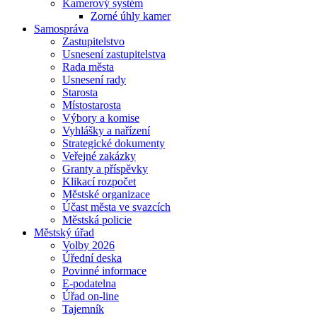
Kamerový systém
Zorné úhly kamer
Samospráva
Zastupitelstvo
Usnesení zastupitelstva
Rada města
Usnesení rady
Starosta
Místostarosta
Výbory a komise
Vyhlášky a nařízení
Strategické dokumenty
Veřejné zakázky
Granty a příspěvky
Klikací rozpočet
Městské organizace
Účast města ve svazcích
Městská policie
Městský úřad
Volby 2026
Úřední deska
Povinné informace
E-podatelna
Úřad on-line
Tajemník