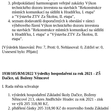
předpokládaný harmonogram veřejné zakázky Výkon
technického dozoru investora na stavbách "Rekonstrukce
místních komunikací na sídlišti k Hradišťku, I. etapa"
a "Výstavba ZTV Za Školou, II. etapa",
seznam dodavatelů doporučených k obeslání v rámci
výběrového řízení Výkon technického dozoru investora
na stavbách "Rekonstrukce místních komunikací na sídlišti
k Hradišťku, I. etapa" a "Výstavba ZTV Za Školou, II.
etapa".
[Výsledek hlasování: Pro: 7, Proti: 0, Nehlasoval: 0, Zdržel se: 0,
Usnesení bylo: Přijato]
1938/105/RM/2022 Výsledky hospodaření za rok 2021 - ZŠ
Dačice, ul. Boženy Němcové
I. Rada města schvaluje
výsledek hospodaření Základní školy Dačice, Boženy
Němcové 213, okres Jindřichův Hradec za rok 2021 - zisk
ve výši 205 318,90 Kč,
přidělení částky 205 318,90 Kč do rezervního fondu Základní