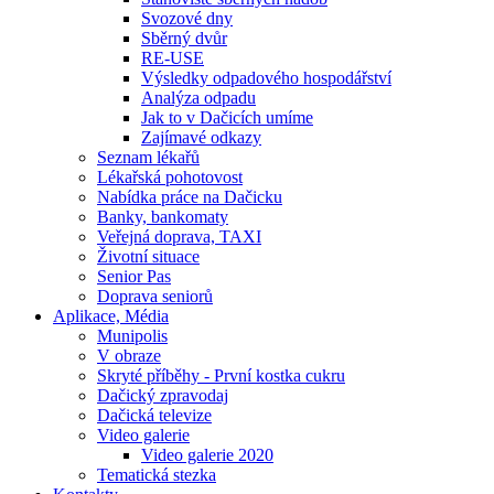
Svozové dny
Sběrný dvůr
RE-USE
Výsledky odpadového hospodářství
Analýza odpadu
Jak to v Dačicích umíme
Zajímavé odkazy
Seznam lékařů
Lékařská pohotovost
Nabídka práce na Dačicku
Banky, bankomaty
Veřejná doprava, TAXI
Životní situace
Senior Pas
Doprava seniorů
Aplikace, Média
Munipolis
V obraze
Skryté příběhy - První kostka cukru
Dačický zpravodaj
Dačická televize
Video galerie
Video galerie 2020
Tematická stezka