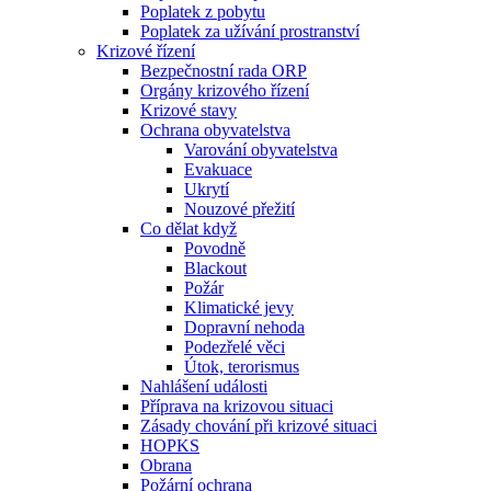
Poplatek z pobytu
Poplatek za užívání prostranství
Krizové řízení
Bezpečnostní rada ORP
Orgány krizového řízení
Krizové stavy
Ochrana obyvatelstva
Varování obyvatelstva
Evakuace
Ukrytí
Nouzové přežití
Co dělat když
Povodně
Blackout
Požár
Klimatické jevy
Dopravní nehoda
Podezřelé věci
Útok, terorismus
Nahlášení události
Příprava na krizovou situaci
Zásady chování při krizové situaci
HOPKS
Obrana
Požární ochrana