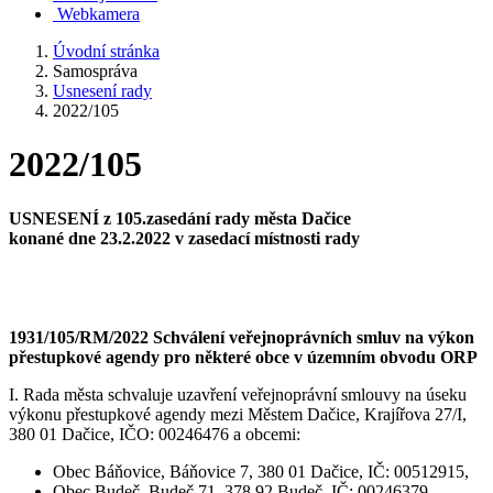
Webkamera
Úvodní stránka
Samospráva
Usnesení rady
2022/105
2022/105
USNESENÍ z 105.zasedání rady města Dačice
konané dne 23.2.2022 v zasedací místnosti rady
1931/105/RM/2022 Schválení veřejnoprávních smluv na výkon
přestupkové agendy pro některé obce v územním obvodu ORP
I. Rada města schvaluje uzavření veřejnoprávní smlouvy na úseku
výkonu přestupkové agendy mezi Městem Dačice, Krajířova 27/I,
380 01 Dačice, IČO: 00246476 a obcemi:
Obec Báňovice, Báňovice 7, 380 01 Dačice, IČ: 00512915,
Obec Budeč, Budeč 71, 378 92 Budeč, IČ: 00246379,