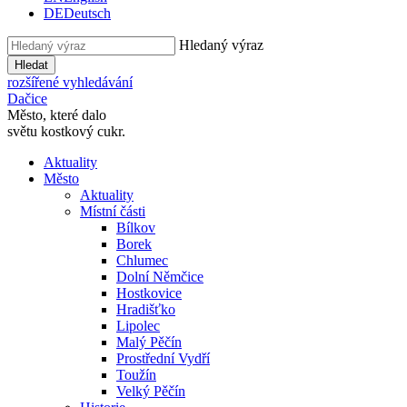
DE
Deutsch
Hledaný výraz
Hledat
rozšířené vyhledávání
Dačice
Město, které dalo
světu kostkový cukr.
Aktuality
Město
Aktuality
Místní části
Bílkov
Borek
Chlumec
Dolní Němčice
Hostkovice
Hradišťko
Lipolec
Malý Pěčín
Prostřední Vydří
Toužín
Velký Pěčín