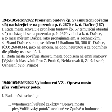
1945/105/RM/2022 Pronájem budovy čp. 57 (smuteční obřadní
síň) nacházející se na pozemku p. č. 2670 v k. ú. Dačice (167)
I. Rada města schvaluje pronájem budovy čp. 57 (smuteční obřadní
síň) nacházející se na pozemku p. č. 2670 v obci a k. ú. Dačice,
a to mezi městem Dačice, jako pronajímatelem, a Technickými
službami Dačice s. r. o., se sídlem U Stadionu 50, 380 01 Dačice,
IČO: 26040344, jako nájemcem, na dobu neurčitou a za podmínek
dle přílohy usnesení č. 1.
II. Rada města pověřuje starostu města podpisem nájemní smlouvy.
[Výsledek hlasování: Pro: 7, Proti: 0, Nehlasoval: 0, Zdržel se: 0,
Usnesení bylo: Přijato]
1946/105/RM/2022 Vyhodnocení VZ - Oprava mostu
přes Volfířovský potok
I. Rada města schvaluje
vyhodnocení veřejné zakázky "Oprava mostu
přes Volfířovský potok" uvedené ve Zprávě o hodnocení