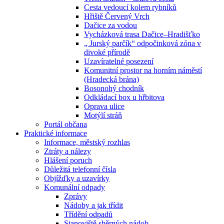
Cesta vedoucí kolem rybníků
Hřiště Červený Vrch
Dačice za vodou
Vycházková trasa Dačice–Hradišťko
„ Jurský parčík“ odpočinková zóna v
divoké přírodě
Uzavíratelné posezení
Komunitní prostor na horním náměstí
(Hradecká brána)
Bosonohý chodník
Odkládací box u hřbitova
Oprava ulice
Motýlí stráň
Portál občana
Praktické informace
Informace, městský rozhlas
Ztráty a nálezy
Hlášení poruch
Důležitá telefonní čísla
Objížďky a uzavírky
Komunální odpady
Zprávy
Nádoby a jak třídit
Třídění odpadů
Stanoviště sběrných nádob