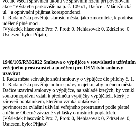
včetně všech správních úkonů ve správním řízení při povolování
akce "Výstavba parkoviště na p. č. 1095/1, Dačice - Mládežnická
ul." a oprávnění přijímat korespondenci.
II. Rada města pověřuje starostu města, jako zmocnitele, k podpisu
udělené plné moci.
[Výsledek hlasování: Pro: 7, Proti: 0, Nehlasoval: 0, Zdržel se: 0,
Usnesení bylo: Přijato]
1948/105/RM/2022 Smlouva o výpůjčce v souvislosti s užíváním
veřejného prostranství a pověření pro OSM tyto smlouvy
uzavírat
I. Rada města schvaluje znění smlouvy o výpůjčce dle přílohy č. 1.
II. Rada města pověřuje odbor správy majetku, aby jménem města
Dačice uzavíral smlouvy o výpůjčce, na základě kterých, by vznikl
soukromoprávní vztah k předmětu výpůjčky vypůjčiteli, který je
zároveň poplatníkem, kterému vzniká ohlašovací
povinnost za zvláštní užívání veřejného prostranství podle platné
a účinné Obecně závazné vyhlášky o místních poplatcích.
[Výsledek hlasování: Pro: 7, Proti: 0, Nehlasoval: 0, Zdržel se: 0,
Usnesení bylo: Přijato]