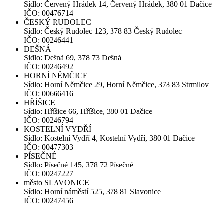
Sídlo: Červený Hrádek 14, Červený Hrádek, 380 01 Dačice
IČO: 00476714
ČESKÝ RUDOLEC
Sídlo: Český Rudolec 123, 378 83 Český Rudolec
IČO: 00246441
DEŠNÁ
Sídlo: Dešná 69, 378 73 Dešná
IČO: 00246492
HORNÍ NĚMČICE
Sídlo: Horní Němčice 29, Horní Němčice, 378 83 Strmilov
IČO: 00666416
HŘÍŠICE
Sídlo: Hříšice 66, Hříšice, 380 01 Dačice
IČO: 00246794
KOSTELNÍ VYDŘÍ
Sídlo: Kostelní Vydří 4, Kostelní Vydří, 380 01 Dačice
IČO: 00477303
PÍSEČNÉ
Sídlo: Písečné 145, 378 72 Písečné
IČO: 00247227
město SLAVONICE
Sídlo: Horní náměstí 525, 378 81 Slavonice
IČO: 00247456