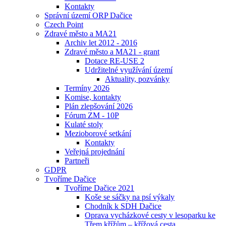
Kontakty
Správní území ORP Dačice
Czech Point
Zdravé město a MA21
Archiv let 2012 - 2016
Zdravé město a MA21 - grant
Dotace RE-USE 2
Udržitelné využívání území
Aktuality, pozvánky
Termíny 2026
Komise, kontakty
Plán zlepšování 2026
Fórum ZM - 10P
Kulaté stoly
Mezioborové setkání
Kontakty
Veřejná projednání
Partneři
GDPR
Tvoříme Dačice
Tvoříme Dačice 2021
Koše se sáčky na psí výkaly
Chodník k SDH Dačice
Oprava vycházkové cesty v lesoparku ke
Třem křížům – křížová cesta