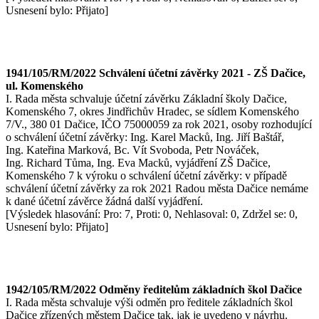
Usnesení bylo: Přijato]
1941/105/RM/2022 Schválení účetní závěrky 2021 - ZŠ Dačice,
ul. Komenského
I. Rada města schvaluje účetní závěrku Základní školy Dačice,
Komenského 7, okres Jindřichův Hradec, se sídlem Komenského
7/V., 380 01 Dačice, IČO 75000059 za rok 2021, osoby rozhodující
o schválení účetní závěrky: Ing. Karel Macků, Ing. Jiří Baštář,
Ing. Kateřina Marková, Bc. Vít Svoboda, Petr Nováček,
Ing. Richard Tůma, Ing. Eva Macků, vyjádření ZŠ Dačice,
Komenského 7 k výroku o schválení účetní závěrky: v případě
schválení účetní závěrky za rok 2021 Radou města Dačice nemáme
k dané účetní závěrce žádná další vyjádření.
[Výsledek hlasování: Pro: 7, Proti: 0, Nehlasoval: 0, Zdržel se: 0,
Usnesení bylo: Přijato]
1942/105/RM/2022 Odměny ředitelům základních škol Dačice
I. Rada města schvaluje výši odměn pro ředitele základních škol
Dačice zřízených městem Dačice tak, jak je uvedeno v návrhu.