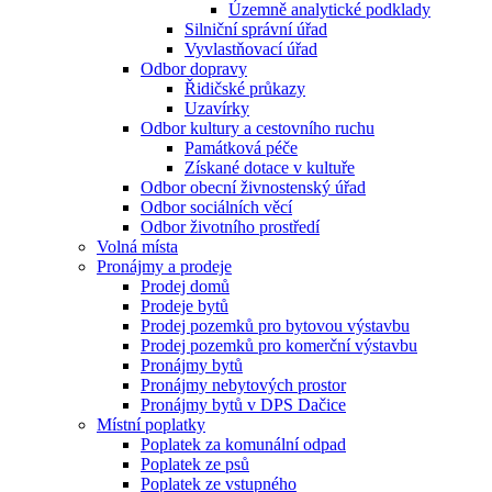
Územně analytické podklady
Silniční správní úřad
Vyvlastňovací úřad
Odbor dopravy
Řidičské průkazy
Uzavírky
Odbor kultury a cestovního ruchu
Památková péče
Získané dotace v kultuře
Odbor obecní živnostenský úřad
Odbor sociálních věcí
Odbor životního prostředí
Volná místa
Pronájmy a prodeje
Prodej domů
Prodeje bytů
Prodej pozemků pro bytovou výstavbu
Prodej pozemků pro komerční výstavbu
Pronájmy bytů
Pronájmy nebytových prostor
Pronájmy bytů v DPS Dačice
Místní poplatky
Poplatek za komunální odpad
Poplatek ze psů
Poplatek ze vstupného