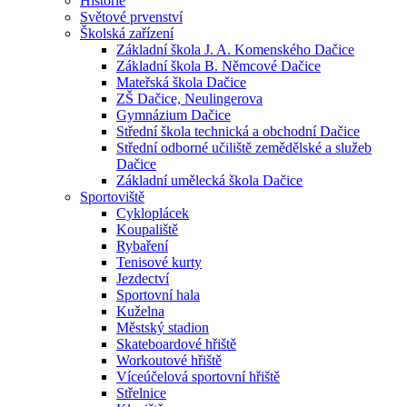
Historie
Světové prvenství
Školská zařízení
Základní škola J. A. Komenského Dačice
Základní škola B. Němcové Dačice
Mateřská škola Dačice
ZŠ Dačice, Neulingerova
Gymnázium Dačice
Střední škola technická a obchodní Dačice
Střední odborné učiliště zemědělské a služeb
Dačice
Základní umělecká škola Dačice
Sportoviště
Cykloplácek
Koupaliště
Rybaření
Tenisové kurty
Jezdectví
Sportovní hala
Kuželna
Městský stadion
Skateboardové hřiště
Workoutové hřiště
Víceúčelová sportovní hřiště
Střelnice