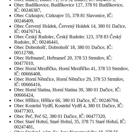
Obec Budíškovice, Budíškovice 127, 378 91 Budíškovice,
IČ: 00246387,
Obec Cizkrajov, Cizkrajov 55, 378 81 Slavonice, IČ:
00246409,
Obec Červený Hrádek, Červený Hrádek 14, 380 01 Dačice,
IČ: 00476714,
Obec Český Rudolec, Český Rudolec 123, 378 83 Český
Rudolec, IČ: 00246441,
Obec Dobrohošť, Dobrohošť 18, 380 01 Dačice, IČ:
00512788,
Obec Heřmaneč, Heřmaneč 20, 378 53 Strmilov, IČ:
00477010,
Obec Horní Meziříčko, Horní Meziříčko 41, 378 53 Strmilov,
IČ: 00666408,
Obec Horní Němčice, Horní Němčice 29, 378 53 Strmilov,
IČ: 00666416,
Obec Horní Slatina, Horní Slatina 39, 380 01 Dačice, IČ:
00666424,
Obec Hříšice, Hříšice 66, 380 01 Dačice, IČ: 00246794,
Obec Kostelní Vydří, Kostelní Vydří 4, 380 01 Dačice, IČ:
00477303,
Obec Peč, Peč 62, 380 01 Dačice, IČ: 00477320,
Obec Staré Hobzí, Staré Hobzí, 35, 378 71 Staré Hobzí, IČ:
00247481,