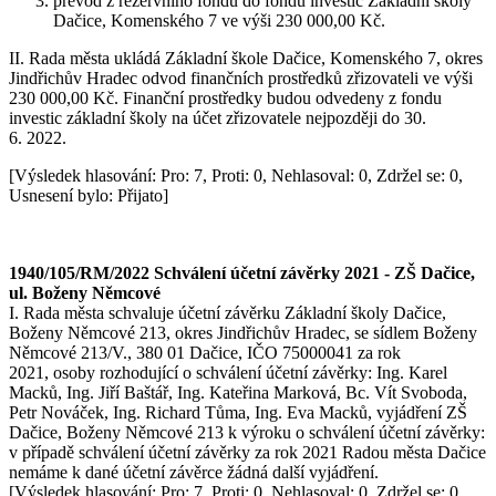
převod z rezervního fondu do fondu investic Základní školy
Dačice, Komenského 7 ve výši 230 000,00 Kč.
II. Rada města ukládá Základní škole Dačice, Komenského 7, okres
Jindřichův Hradec odvod finančních prostředků zřizovateli ve výši
230 000,00 Kč. Finanční prostředky budou odvedeny z fondu
investic základní školy na účet zřizovatele nejpozději do 30.
6. 2022.
[Výsledek hlasování: Pro: 7, Proti: 0, Nehlasoval: 0, Zdržel se: 0,
Usnesení bylo: Přijato]
1940/105/RM/2022 Schválení účetní závěrky 2021 - ZŠ Dačice,
ul. Boženy Němcové
I. Rada města schvaluje účetní závěrku Základní školy Dačice,
Boženy Němcové 213, okres Jindřichův Hradec, se sídlem Boženy
Němcové 213/V., 380 01 Dačice, IČO 75000041 za rok
2021, osoby rozhodující o schválení účetní závěrky: Ing. Karel
Macků, Ing. Jiří Baštář, Ing. Kateřina Marková, Bc. Vít Svoboda,
Petr Nováček, Ing. Richard Tůma, Ing. Eva Macků, vyjádření ZŠ
Dačice, Boženy Němcové 213 k výroku o schválení účetní závěrky:
v případě schválení účetní závěrky za rok 2021 Radou města Dačice
nemáme k dané účetní závěrce žádná další vyjádření.
[Výsledek hlasování: Pro: 7, Proti: 0, Nehlasoval: 0, Zdržel se: 0,