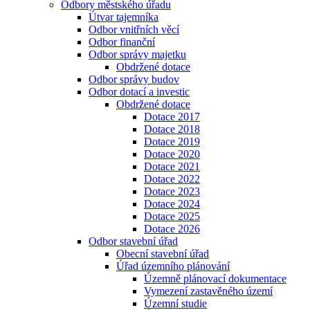
Odbory městského úřadu
Útvar tajemníka
Odbor vnitřních věcí
Odbor finanční
Odbor správy majetku
Obdržené dotace
Odbor správy budov
Odbor dotací a investic
Obdržené dotace
Dotace 2017
Dotace 2018
Dotace 2019
Dotace 2020
Dotace 2021
Dotace 2022
Dotace 2023
Dotace 2024
Dotace 2025
Dotace 2026
Odbor stavební úřad
Obecní stavební úřad
Úřad územního plánování
Územně plánovací dokumentace
Vymezení zastavěného území
Územní studie