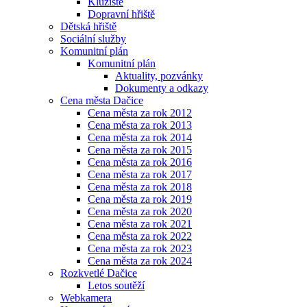
Kluziště
Dopravní hřiště
Dětská hřiště
Sociální služby
Komunitní plán
Komunitní plán
Aktuality, pozvánky
Dokumenty a odkazy
Cena města Dačice
Cena města za rok 2012
Cena města za rok 2013
Cena města za rok 2014
Cena města za rok 2015
Cena města za rok 2016
Cena města za rok 2017
Cena města za rok 2018
Cena města za rok 2019
Cena města za rok 2020
Cena města za rok 2021
Cena města za rok 2022
Cena města za rok 2023
Cena města za rok 2024
Rozkvetlé Dačice
Letos soutěží
Webkamera