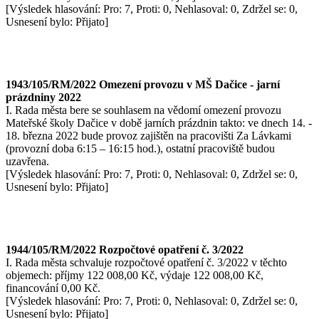
[Výsledek hlasování: Pro: 7, Proti: 0, Nehlasoval: 0, Zdržel se: 0,
Usnesení bylo: Přijato]
1943/105/RM/2022 Omezení provozu v MŠ Dačice - jarní
prázdniny 2022
I. Rada města bere se souhlasem na vědomí omezení provozu
Mateřské školy Dačice v době jarních prázdnin takto: ve dnech 14. -
18. března 2022 bude provoz zajištěn na pracovišti Za Lávkami
(provozní doba 6:15 – 16:15 hod.), ostatní pracoviště budou
uzavřena.
[Výsledek hlasování: Pro: 7, Proti: 0, Nehlasoval: 0, Zdržel se: 0,
Usnesení bylo: Přijato]
1944/105/RM/2022 Rozpočtové opatření č. 3/2022
I. Rada města schvaluje rozpočtové opatření č. 3/2022 v těchto
objemech: příjmy 122 008,00 Kč, výdaje 122 008,00 Kč,
financování 0,00 Kč.
[Výsledek hlasování: Pro: 7, Proti: 0, Nehlasoval: 0, Zdržel se: 0,
Usnesení bylo: Přijato]