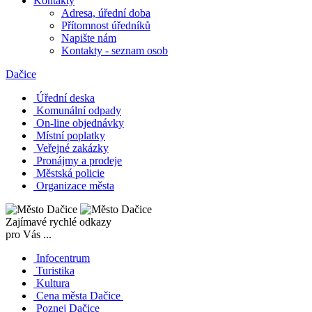
Kontakty
Adresa, úřední doba
Přítomnost úředníků
Napište nám
Kontakty - seznam osob
Dačice
Úřední deska
Komunální odpady
On-line objednávky
Místní poplatky
Veřejné zakázky
Pronájmy a prodeje
Městská policie
Organizace města
Zajímavé rychlé odkazy
pro Vás ...
Infocentrum
Turistika
Kultura
Cena města Dačice
Poznej Dačice