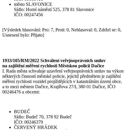
město SLAVONICE
Sídlo: Horní náměstí 525, 378 81 Slavonice
IČO: 00247456
[Výsledek hlasování: Pro: 7, Proti: 0, Nehlasoval: 0, Zdržel se: 0,
Usnesení bylo: Přijato]
1933/105/RM/2022 Schválení veřejnoprávních smluv
na zajištění měření rychlosti Městskou policií Dačice
I. Rada města schvaluje uzavření veřejnoprávních smluv na výkon
některých činností městské policie, jejichž předmětem je zajištění
měření rychlosti vozidel projíždějících v katastrálním území obce,
a to mezi městem Dačice, Krajířova 27/I, 380 01 Dačice, IČO
00246476 a obcemi:
BUDEČ
Sídlo: Budeč 70, 378 92 Budeč
IČO: 00246379
ČERVENÝ HRÁDEK