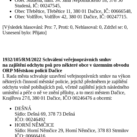
Obec Studená, nám. Sv. Jana Nepomuckého 18, 378 56
Studená, IČ: 00247545,
Obec Třebětice, Třebětice 11, 380 01 Dačice, IČ: 00666548,
Obec Volfířov, Volfířov 42, 380 01 Dačice, IČ: 00247715.
[Výsledek hlasování: Pro: 7, Proti: 0, Nehlasoval: 0, Zdržel se: 0,
Usnesení bylo: Přijato]
1932/105/RM/2022 Schválení veřejnoprávních smluv
na zajištění odchytu psů pro některé obce v územním obvodu
ORP Městskou policií Dačice
I. Rada města schvaluje uzavření veřejnoprávních smluv na výkon
některých činností městské policie, jejichž předmětem je zajištění
odchytu volně pobíhajících psů, včetně zajištění jejich následného
umístění a péče o ně ve znění přílohy, a to mezi městem Dačice,
Krajířova 27/I, 380 01 Dačice, IČO 00246476 a obcemi:
DEŠNÁ
Sídlo: Dešná 69, 378 73 Dešná
IČO: 00246492
HORNÍ NĚMČICE
Sídlo: Horní Němčice 29, Horní Němčice, 378 83 Strmilov
IČO: 00666416