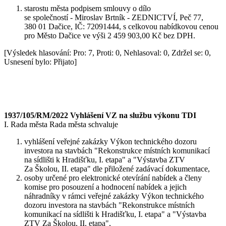
starostu města podpisem smlouvy o dílo
se společností - Miroslav Brtník - ZEDNICTVÍ, Peč 77,
380 01 Dačice, IČ: 72091444, s celkovou nabídkovou cenou
pro Město Dačice ve výši 2 459 903,00 Kč bez DPH.
[Výsledek hlasování: Pro: 7, Proti: 0, Nehlasoval: 0, Zdržel se: 0,
Usnesení bylo: Přijato]
1937/105/RM/2022 Vyhlášení VZ na službu výkonu TDI
I. Rada města Rada města schvaluje
vyhlášení veřejné zakázky Výkon technického dozoru
investora na stavbách "Rekonstrukce místních komunikací
na sídlišti k Hradišťku, I. etapa" a "Výstavba ZTV
Za Školou, II. etapa" dle přiložené zadávací dokumentace,
osoby určené pro elektronické otevírání nabídek a členy
komise pro posouzení a hodnocení nabídek a jejich
náhradníky v rámci veřejné zakázky Výkon technického
dozoru investora na stavbách "Rekonstrukce místních
komunikací na sídlišti k Hradišťku, I. etapa" a "Výstavba
ZTV Za Školou, II. etapa",