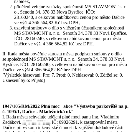
nabídek,
přidělení veřejné zakázky společnosti MS STAVMONT s. r.
o., Senotín 34, 378 33 Nová Bystřice, IČO:
28160240, s celkovou nabídkovou cenou pro město Dačice
ve výši 4 366 564,82 Kč bez DPH,
uzavření smlouvy o dílo s vítězným účastníkem společností
MS STAVMONT s. r. o., Senotín 34, 378 33 Nová Bystřice,
IČO: 28160240, s celkovou nabídkovou cenou pro město
Dačice ve výši 4 366 564,82 Kč bez DPH.
II. Rada města pověřuje starostu města podpisem smlouvy o dílo
se společností MS STAVMONT s. r. o., Senotín 34, 378 33 Nová
Bystřice, IČO: 28160240, s celkovou nabídkovou cenou pro město
Dačice ve výši 4 366 564,82 Kč bez DPH.
[Výsledek hlasování: Pro: 7, Proti: 0, Nehlasoval: 0, Zdržel se: 0,
Usnesení bylo: Přijato]
1947/105/RM/2022 Plná moc - akce "Výstavba parkoviště na p.
č. 1095/1, Dačice - Mládežnická ul."
I. Rada města schvaluje udělení plné moci panu Ing. Vladimíru
Zadákovi, ░░░░ ░░░░, IČ: 09026291, k zastupování města
Dačice při výkonu inženýrské činnosti k zajištění dokladové části