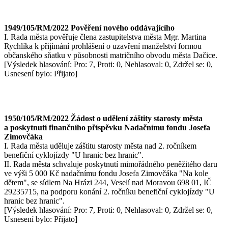
1949/105/RM/2022 Pověření nového oddávajícího
I. Rada města pověřuje člena zastupitelstva města Mgr. Martina
Rychlíka k přijímání prohlášení o uzavření manželství formou
občanského sňatku v působnosti matričního obvodu města Dačice.
[Výsledek hlasování: Pro: 7, Proti: 0, Nehlasoval: 0, Zdržel se: 0,
Usnesení bylo: Přijato]
1950/105/RM/2022 Žádost o udělení záštity starosty města
a poskytnutí finančního příspěvku Nadačnímu fondu Josefa
Zimovčáka
I. Rada města uděluje záštitu starosty města nad 2. ročníkem
benefiční cyklojízdy "U hranic bez hranic".
II. Rada města schvaluje poskytnutí mimořádného peněžitého daru
ve výši 5 000 Kč nadačnímu fondu Josefa Zimovčáka "Na kole
dětem", se sídlem Na Hrázi 244, Veselí nad Moravou 698 01, IČ
29235715, na podporu konání 2. ročníku benefiční cyklojízdy "U
hranic bez hranic".
[Výsledek hlasování: Pro: 7, Proti: 0, Nehlasoval: 0, Zdržel se: 0,
Usnesení bylo: Přijato]