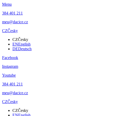
Menu
384 401 211
meu@dacice.cz
CZ
Česky
CZ
Česky
EN
English
DE
Deutsch
Facebook
Instagram
Youtube
384 401 211
meu@dacice.cz
CZ
Česky
CZ
Česky
EN
English