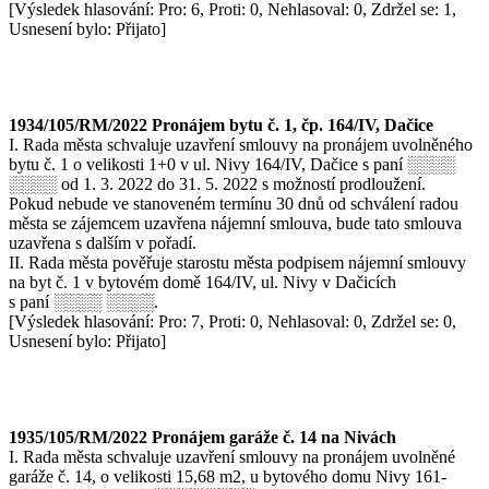
[Výsledek hlasování: Pro: 6, Proti: 0, Nehlasoval: 0, Zdržel se: 1,
Usnesení bylo: Přijato]
1934/105/RM/2022 Pronájem bytu č. 1, čp. 164/IV, Dačice
I. Rada města schvaluje uzavření smlouvy na pronájem uvolněného
bytu č. 1 o velikosti 1+0 v ul. Nivy 164/IV, Dačice s paní ░░░░
░░░░ od 1. 3. 2022 do 31. 5. 2022 s možností prodloužení.
Pokud nebude ve stanoveném termínu 30 dnů od schválení radou
města se zájemcem uzavřena nájemní smlouva, bude tato smlouva
uzavřena s dalším v pořadí.
II. Rada města pověřuje starostu města podpisem nájemní smlouvy
na byt č. 1 v bytovém domě 164/IV, ul. Nivy v Dačicích
s paní ░░░░ ░░░░.
[Výsledek hlasování: Pro: 7, Proti: 0, Nehlasoval: 0, Zdržel se: 0,
Usnesení bylo: Přijato]
1935/105/RM/2022 Pronájem garáže č. 14 na Nivách
I. Rada města schvaluje uzavření smlouvy na pronájem uvolněné
garáže č. 14, o velikosti 15,68 m2, u bytového domu Nivy 161-