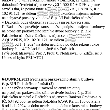
budovy č. p. 4/I Palackého náměstí v Dačicích, za vzájemně
dohodnuté čtvrtletní nájemné ve výši 1 500 Kč + DPH v platné
sazbě s tím, že pokud bude s░░░░ ░░░░ - AQUAPRIS, IČ:
102 91 121, se sídlem ░░░░ ░░░░ ukončena nájemní smlouva
na nebytové prostory v budově č. p. 3/I Palackého náměstí
v Dačicích, bude ukončena i smlouva na parkovací stání.
II. Rada města pověřuje starostu města podpisem nájemní smlouvy
na pronájem parkovacího stání ve dvoře budovy č. p. 31/I
Palackého náměstí v Dačicích s nájemcem ░░░░ ░░░░ -
AQUAPRIS, IČ: 102 91 121, se sídlem ░░░░
░░░░, od 1. 1. 2024 na dobu neurčitou po dobu rekonstrukce
budovy č. p. 4/I Palackého náměstí v Dačicích.
[Výsledek hlasování: Pro: 7, Proti: 0, Nehlasoval: 0, Zdržel se: 0,
Usnesení bylo: PŘIJATO]
643/30/RM/2023 Pronájem parkovacího stání v budově
č. p. 31/I Palackého náměstí (2)
I. Rada města schvaluje uzavření nájemní smlouvy
na pronájem parkovacího stání ve dvoře budovy č. p. 31/I
Palackého náměstí v Dačicích s nájemcem Bankou Creditas a. s.,
IČ: 634 92 555, se sídlem Sokolská 675/9, Karlín 186 00 Praha
8 od 1. 1. 2024 na dobu neurčitou po dobu rekonstrukce budovy