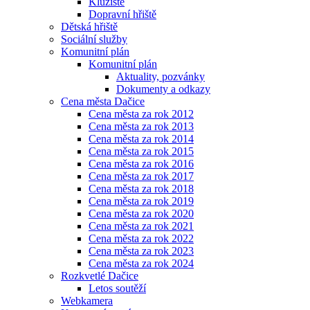
Kluziště
Dopravní hřiště
Dětská hřiště
Sociální služby
Komunitní plán
Komunitní plán
Aktuality, pozvánky
Dokumenty a odkazy
Cena města Dačice
Cena města za rok 2012
Cena města za rok 2013
Cena města za rok 2014
Cena města za rok 2015
Cena města za rok 2016
Cena města za rok 2017
Cena města za rok 2018
Cena města za rok 2019
Cena města za rok 2020
Cena města za rok 2021
Cena města za rok 2022
Cena města za rok 2023
Cena města za rok 2024
Rozkvetlé Dačice
Letos soutěží
Webkamera