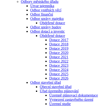
Odbory městského úřadu
Útvar tajemníka
Odbor vnitřních věcí
Odbor finanční
Odbor správy majetku
Obdržené dotace
Odbor správy budov
Odbor dotací a investic
Obdržené dotace
Dotace 2017
Dotace 2018
Dotace 2019
Dotace 2020
Dotace 2021
Dotace 2022
Dotace 2023
Dotace 2024
Dotace 2025
Dotace 2026
Odbor stavební úřad
Obecní stavební úřad
Úřad územního plánování
Územně plánovací dokumentace
Vymezení zastavěného území
Územní studie