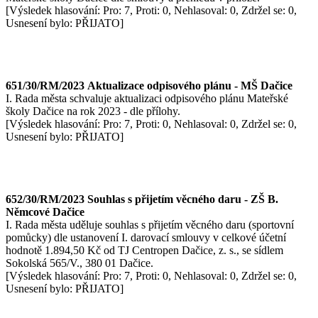
[Výsledek hlasování: Pro: 7, Proti: 0, Nehlasoval: 0, Zdržel se: 0,
Usnesení bylo: PŘIJATO]
651/30/RM/2023 Aktualizace odpisového plánu - MŠ Dačice
I. Rada města schvaluje aktualizaci odpisového plánu Mateřské
školy Dačice na rok 2023 - dle přílohy.
[Výsledek hlasování: Pro: 7, Proti: 0, Nehlasoval: 0, Zdržel se: 0,
Usnesení bylo: PŘIJATO]
652/30/RM/2023 Souhlas s přijetím věcného daru - ZŠ B.
Němcové Dačice
I. Rada města uděluje souhlas s přijetím věcného daru (sportovní
pomůcky) dle ustanovení I. darovací smlouvy v celkové účetní
hodnotě 1.894,50 Kč od TJ Centropen Dačice, z. s., se sídlem
Sokolská 565/V., 380 01 Dačice.
[Výsledek hlasování: Pro: 7, Proti: 0, Nehlasoval: 0, Zdržel se: 0,
Usnesení bylo: PŘIJATO]