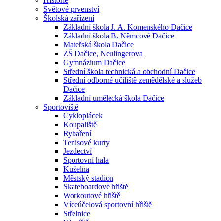
Historie
Světové prvenství
Školská zařízení
Základní škola J. A. Komenského Dačice
Základní škola B. Němcové Dačice
Mateřská škola Dačice
ZŠ Dačice, Neulingerova
Gymnázium Dačice
Střední škola technická a obchodní Dačice
Střední odborné učiliště zemědělské a služeb
Dačice
Základní umělecká škola Dačice
Sportoviště
Cykloplácek
Koupaliště
Rybaření
Tenisové kurty
Jezdectví
Sportovní hala
Kuželna
Městský stadion
Skateboardové hřiště
Workoutové hřiště
Víceúčelová sportovní hřiště
Střelnice