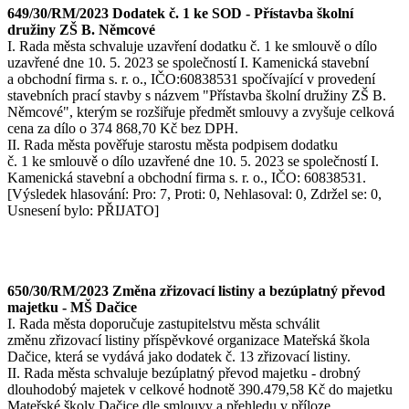
649/30/RM/2023 Dodatek č. 1 ke SOD - Přístavba školní
družiny ZŠ B. Němcové
I. Rada města schvaluje uzavření dodatku č. 1 ke smlouvě o dílo
uzavřené dne 10. 5. 2023 se společností I. Kamenická stavební
a obchodní firma s. r. o., IČO:60838531 spočívající v provedení
stavebních prací stavby s názvem "Přístavba školní družiny ZŠ B.
Němcové", kterým se rozšiřuje předmět smlouvy a zvyšuje celková
cena za dílo o 374 868,70 Kč bez DPH.
II. Rada města pověřuje starostu města podpisem dodatku
č. 1 ke smlouvě o dílo uzavřené dne 10. 5. 2023 se společností I.
Kamenická stavební a obchodní firma s. r. o., IČO: 60838531.
[Výsledek hlasování: Pro: 7, Proti: 0, Nehlasoval: 0, Zdržel se: 0,
Usnesení bylo: PŘIJATO]
650/30/RM/2023 Změna zřizovací listiny a bezúplatný převod
majetku - MŠ Dačice
I. Rada města doporučuje zastupitelstvu města schválit
změnu zřizovací listiny příspěvkové organizace Mateřská škola
Dačice, která se vydává jako dodatek č. 13 zřizovací listiny.
II. Rada města schvaluje bezúplatný převod majetku - drobný
dlouhodobý majetek v celkové hodnotě 390.479,58 Kč do majetku
Mateřské školy Dačice dle smlouvy a přehledu v příloze.