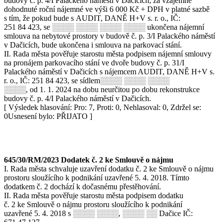
budovy č. p. 4/I Palackého náměstí v Dačicích, za vzájemně
dohodnuté roční nájemné ve výši 6 000 Kč + DPH v platné sazbě
s tím, že pokud bude s AUDIT, DANĚ H+V s. r. o., IČ:
251 84 423, se ░░░░ ░░░░ ░░░░ ░░░░ ukončena nájemní
smlouva na nebytové prostory v budově č. p. 3/I Palackého náměstí
v Dačicích, bude ukončena i smlouva na parkovací stání.
II. Rada města pověřuje starostu města podpisem nájemní smlouvy
na pronájem parkovacího stání ve dvoře budovy č. p. 31/I
Palackého náměstí v Dačicích s nájemcem AUDIT, DANĚ H+V s.
r. o., IČ: 251 84 423, se sídlem░░░░ ░░░░ ░░░░
░░░░, od 1. 1. 2024 na dobu neurčitou po dobu rekonstrukce
budovy č. p. 4/I Palackého náměstí v Dačicích.
[ Výsledek hlasování: Pro: 7, Proti: 0, Nehlasoval: 0, Zdržel se:
0Usnesení bylo: PŘIJATO ]
645/30/RM/2023 Dodatek č. 2 ke Smlouvě o nájmu
I. Rada města schvaluje uzavření dodatku č. 2 ke Smlouvě o nájmu
prostoru sloužícího k podnikání uzavřené 5. 4. 2018. Tímto
dodatkem č. 2 dochází k dočasnému přestěhování.
II. Rada města pověřuje starostu města podpisem dodatku
č. 2 ke Smlouvě o nájmu prostoru sloužícího k podnikání
uzavřené 5. 4. 2018 s ░░░░ ░░░░, ░░░░ ░░ Dačice IČ: