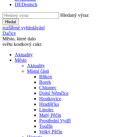
DE
Deutsch
Hledaný výraz
Hledat
rozšířené vyhledávání
Dačice
Město, které dalo
světu kostkový cukr.
Aktuality
Město
Aktuality
Místní části
Bílkov
Borek
Chlumec
Dolní Němčice
Hostkovice
Hradišťko
Lipolec
Malý Pěčín
Prostřední Vydří
Toužín
Velký Pěčín