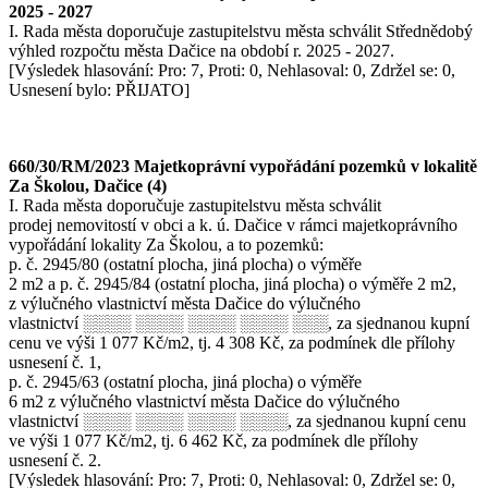
2025 - 2027
I. Rada města doporučuje zastupitelstvu města schválit Střednědobý
výhled rozpočtu města Dačice na období r. 2025 - 2027.
[Výsledek hlasování: Pro: 7, Proti: 0, Nehlasoval: 0, Zdržel se: 0,
Usnesení bylo: PŘIJATO]
660/30/RM/2023 Majetkoprávní vypořádání pozemků v lokalitě
Za Školou, Dačice (4)
I. Rada města doporučuje zastupitelstvu města schválit
prodej nemovitostí v obci a k. ú. Dačice v rámci majetkoprávního
vypořádání lokality Za Školou, a to pozemků:
p. č. 2945/80 (ostatní plocha, jiná plocha) o výměře
2 m2 a p. č. 2945/84 (ostatní plocha, jiná plocha) o výměře 2 m2,
z výlučného vlastnictví města Dačice do výlučného
vlastnictví ░░░░ ░░░░ ░░░░ ░░░░ ░░░, za sjednanou kupní
cenu ve výši 1 077 Kč/m2, tj. 4 308 Kč, za podmínek dle přílohy
usnesení č. 1,
p. č. 2945/63 (ostatní plocha, jiná plocha) o výměře
6 m2 z výlučného vlastnictví města Dačice do výlučného
vlastnictví ░░░░ ░░░░ ░░░░ ░░░░, za sjednanou kupní cenu
ve výši 1 077 Kč/m2, tj. 6 462 Kč, za podmínek dle přílohy
usnesení č. 2.
[Výsledek hlasování: Pro: 7, Proti: 0, Nehlasoval: 0, Zdržel se: 0,