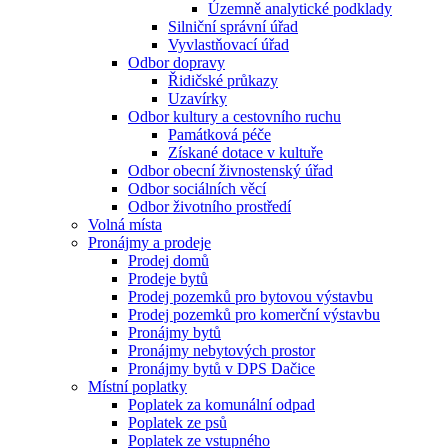
Územně analytické podklady
Silniční správní úřad
Vyvlastňovací úřad
Odbor dopravy
Řidičské průkazy
Uzavírky
Odbor kultury a cestovního ruchu
Památková péče
Získané dotace v kultuře
Odbor obecní živnostenský úřad
Odbor sociálních věcí
Odbor životního prostředí
Volná místa
Pronájmy a prodeje
Prodej domů
Prodeje bytů
Prodej pozemků pro bytovou výstavbu
Prodej pozemků pro komerční výstavbu
Pronájmy bytů
Pronájmy nebytových prostor
Pronájmy bytů v DPS Dačice
Místní poplatky
Poplatek za komunální odpad
Poplatek ze psů
Poplatek ze vstupného