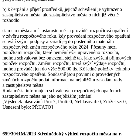
b) k čerpání a přijetí prostředků, jejichž schválení je vyhrazeno
zastupitelstvu města, ale zastupitelstvo města o nich již věcně
rozhodlo.
starostu města a místostarostu města provádět rozpočtová opatření
v závěru rozpočtového roku, kdy provedení rozpočtového opatření
schválí svými podpisy a zařadí jej do posledního materiálu
rozpočtových změn rozpočtového roku 2024. Přesuny mezi
položkami rozpočtu, které nemění výši upraveného rozpočtu,
mohou schvalovat bez omezení, stejně tak jako zvýšení příjmových
položek rozpočtu. Změnu rozpočtu, která zvýší výdaje rozpočtu,
mohou provádět jen do výše 500,00 tis. Kč jedné položky jednoho
rozpočtového opatření. Současně jsou povinni o provedených
změnách rozpočtu podat informaci na nejbližším zasedání rady
a zastupitelstva města.
Rada města informuje o schválených rozpočtových opatřeních
zastupitelstvo města na jeho nejbližším jednání.
[Výsledek hlasování: Pro: 7, Proti: 0, Nehlasoval: 0, Zdržel se: 0,
Usnesení bylo: PŘIJATO]
659/30/RM/2023 Střednědobý výhled rozpočtu města na r.