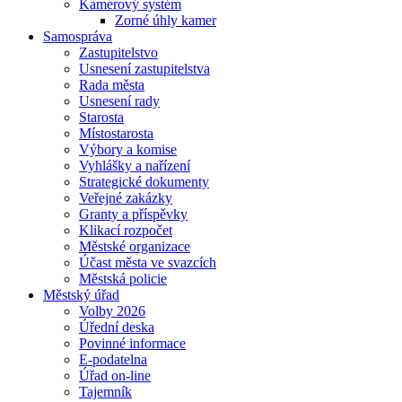
Kamerový systém
Zorné úhly kamer
Samospráva
Zastupitelstvo
Usnesení zastupitelstva
Rada města
Usnesení rady
Starosta
Místostarosta
Výbory a komise
Vyhlášky a nařízení
Strategické dokumenty
Veřejné zakázky
Granty a příspěvky
Klikací rozpočet
Městské organizace
Účast města ve svazcích
Městská policie
Městský úřad
Volby 2026
Úřední deska
Povinné informace
E-podatelna
Úřad on-line
Tajemník