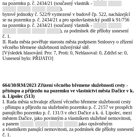
na pozemku p. č. 2434/21 (současný vlastník - ░░░░ ░░░░
░░░░ ░░░░ ░░░░ ░░░░),
bytové jednotky č. 522/9 vymezené v budově čp. 522, nacházející
se na pozemku p. č. 2434/21 a pro spoluvlastnický podíl k 91/756
na pozemku p. č. 2434/21 (současný vlastník - ░░░░ ░░░░
░░░░ ░░░░ ░░░░ ░░░░), za podmínek dle přílohy usnesení
č. 1.
II. Rada města pověřuje starostu města podpisem Smlouvy o zřízení
věcného břemene služebnosti inženýrské sítě.
[Výsledek hlasování: Pro: 7, Proti: 0, Nehlasoval: 0, Zdržel se: 0,
Usnesení bylo: PŘIJATO]
664/30/RM/2023 Zřízení věcného břemene služebnosti cesty -
přístupu a příjezdu na pozemku ve vlastnictví města Dačice v k.
ú. Lipolec (513)
I. Rada města schvaluje zřízení věcného břemene služebnosti cesty
- přístupu a příjezdu na služebném pozemku p. č. 2157 ve prospěch
panujícího pozemku p. č. 131/3 v obci Dačice a k. ú. Lipolec, mezi
městem Dačice, jako povinným a vlastníkem služebné nemovitosti,
a panem ░░░░ ░░░░ ░░░░ ░░░░ jako oprávněným
a vlastníkem panující nemovitosti, za podmínek dle přílohy usnesení
č. 1.