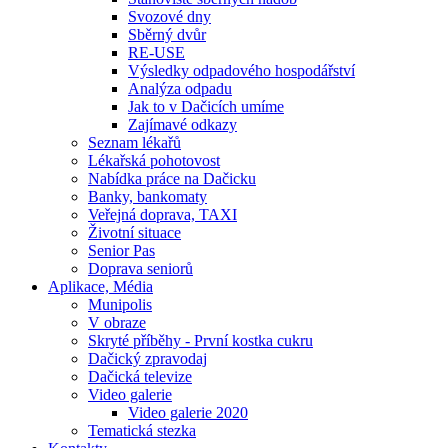
Svozové dny
Sběrný dvůr
RE-USE
Výsledky odpadového hospodářství
Analýza odpadu
Jak to v Dačicích umíme
Zajímavé odkazy
Seznam lékařů
Lékařská pohotovost
Nabídka práce na Dačicku
Banky, bankomaty
Veřejná doprava, TAXI
Životní situace
Senior Pas
Doprava seniorů
Aplikace, Média
Munipolis
V obraze
Skryté příběhy - První kostka cukru
Dačický zpravodaj
Dačická televize
Video galerie
Video galerie 2020
Tematická stezka