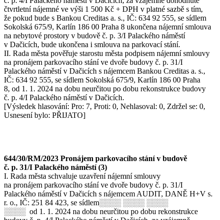
č. p. 4/I Palackého náměstí v Dačicích, za vzájemně dohodnuté
čtvrtletní nájemné ve výši 1 500 Kč + DPH v platné sazbě s tím,
že pokud bude s Bankou Creditas a. s., IČ: 634 92 555, se sídlem
Sokolská 675/9, Karlín 186 00 Praha 8 ukončena nájemní smlouva
na nebytové prostory v budově č. p. 3/I Palackého náměstí
v Dačicích, bude ukončena i smlouva na parkovací stání.
II. Rada města pověřuje starostu města podpisem nájemní smlouvy
na pronájem parkovacího stání ve dvoře budovy č. p. 31/I
Palackého náměstí v Dačicích s nájemcem Bankou Creditas a. s.,
IČ: 634 92 555, se sídlem Sokolská 675/9, Karlín 186 00 Praha
8, od 1. 1. 2024 na dobu neurčitou po dobu rekonstrukce budovy
č. p. 4/I Palackého náměstí v Dačicích.
[Výsledek hlasování: Pro: 7, Proti: 0, Nehlasoval: 0, Zdržel se: 0,
Usnesení bylo: PŘIJATO]
644/30/RM/2023 Pronájem parkovacího stání v budově
č. p. 31/I Palackého náměstí (3)
I. Rada města schvaluje uzavření nájemní smlouvy
na pronájem parkovacího stání ve dvoře budovy č. p. 31/I
Palackého náměstí v Dačicích s nájemcem AUDIT, DANĚ H+V s.
r. o., IČ: 251 84 423, se sídlem░░░░ ░░░░ ░░░░
░░░░ od 1. 1. 2024 na dobu neurčitou po dobu rekonstrukce