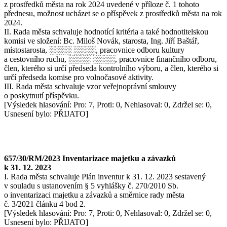
z prostředků města na rok 2024 uvedené v příloze č. 1 tohoto
přednesu, možnost ucházet se o příspěvek z prostředků města na rok
2024.
II. Rada města schvaluje hodnotící kritéria a také hodnotitelskou
komisi ve složení: Bc. Miloš Novák, starosta, Ing. Jiří Baštář,
místostarosta, ░░░░ ░░░░, pracovnice odboru kultury
a cestovního ruchu, ░░░░ ░░░░, pracovnice finančního odboru,
člen, kterého si určí předseda kontrolního výboru, a člen, kterého si
určí předseda komise pro volnočasové aktivity.
III. Rada města schvaluje vzor veřejnoprávní smlouvy
o poskytnutí příspěvku.
[Výsledek hlasování: Pro: 7, Proti: 0, Nehlasoval: 0, Zdržel se: 0,
Usnesení bylo: PŘIJATO]
657/30/RM/2023 Inventarizace majetku a závazků
k 31. 12. 2023
I. Rada města schvaluje Plán inventur k 31. 12. 2023 sestavený
v souladu s ustanovením § 5 vyhlášky č. 270/2010 Sb.
o inventarizaci majetku a závazků a směrnice rady města
č. 3/2021 článku 4 bod 2.
[Výsledek hlasování: Pro: 7, Proti: 0, Nehlasoval: 0, Zdržel se: 0,
Usnesení bylo: PŘIJATO]