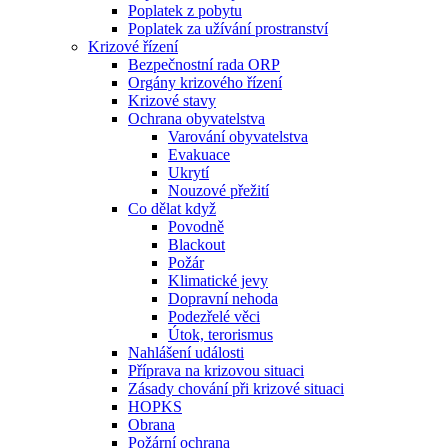
Poplatek z pobytu
Poplatek za užívání prostranství
Krizové řízení
Bezpečnostní rada ORP
Orgány krizového řízení
Krizové stavy
Ochrana obyvatelstva
Varování obyvatelstva
Evakuace
Ukrytí
Nouzové přežití
Co dělat když
Povodně
Blackout
Požár
Klimatické jevy
Dopravní nehoda
Podezřelé věci
Útok, terorismus
Nahlášení události
Příprava na krizovou situaci
Zásady chování při krizové situaci
HOPKS
Obrana
Požární ochrana