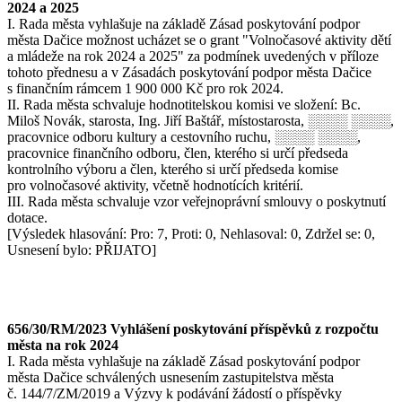
2024 a 2025
I. Rada města vyhlašuje na základě Zásad poskytování podpor
města Dačice možnost ucházet se o grant "Volnočasové aktivity dětí
a mládeže na rok 2024 a 2025" za podmínek uvedených v příloze
tohoto přednesu a v Zásadách poskytování podpor města Dačice
s finančním rámcem 1 900 000 Kč pro rok 2024.
II. Rada města schvaluje hodnotitelskou komisi ve složení: Bc.
Miloš Novák, starosta, Ing. Jiří Baštář, místostarosta, ░░░░ ░░░░,
pracovnice odboru kultury a cestovního ruchu, ░░░░ ░░░░,
pracovnice finančního odboru, člen, kterého si určí předseda
kontrolního výboru a člen, kterého si určí předseda komise
pro volnočasové aktivity, včetně hodnotících kritérií.
III. Rada města schvaluje vzor veřejnoprávní smlouvy o poskytnutí
dotace.
[Výsledek hlasování: Pro: 7, Proti: 0, Nehlasoval: 0, Zdržel se: 0,
Usnesení bylo: PŘIJATO]
656/30/RM/2023 Vyhlášení poskytování příspěvků z rozpočtu
města na rok 2024
I. Rada města vyhlašuje na základě Zásad poskytování podpor
města Dačice schválených usnesením zastupitelstva města
č. 144/7/ZM/2019 a Výzvy k podávání žádostí o příspěvky