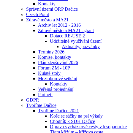
Kontakty
Správní území ORP Dačice
Czech Point
Zdravé město a MA21
Archiv let 2012 - 2016
Zdravé město a MA21 - grant
Dotace RE-USE 2
Udržitelné využívání území
Aktuality, pozvánky
Termíny 2026
Komise, kontakty
Plán zlepšování 2026
Fórum ZM - 10P
Kulaté stoly
Mezioborové setkání
Kontakty
Veřejná projednání
Partneři
GDPR
Tvoříme Dačice
Tvoříme Dačice 2021
Koše se sáčky na psí výkaly
Chodník k SDH Dačice
Oprava vycházkové cesty v lesoparku ke
Třem křížům – křížová cesta