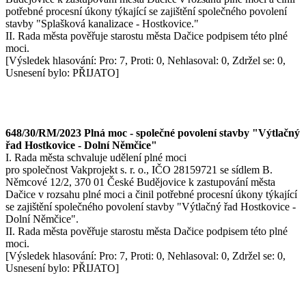
potřebné procesní úkony týkající se zajištění společného povolení
stavby "Splašková kanalizace - Hostkovice."
II. Rada města pověřuje starostu města Dačice podpisem této plné
moci.
[Výsledek hlasování: Pro: 7, Proti: 0, Nehlasoval: 0, Zdržel se: 0,
Usnesení bylo: PŘIJATO]
648/30/RM/2023 Plná moc - společné povolení stavby "Výtlačný
řad Hostkovice - Dolní Němčice"
I. Rada města schvaluje udělení plné moci
pro společnost Vakprojekt s. r. o., IČO 28159721 se sídlem B.
Němcové 12/2, 370 01 České Budějovice k zastupování města
Dačice v rozsahu plné moci a činil potřebné procesní úkony týkající
se zajištění společného povolení stavby "Výtlačný řad Hostkovice -
Dolní Němčice".
II. Rada města pověřuje starostu města Dačice podpisem této plné
moci.
[Výsledek hlasování: Pro: 7, Proti: 0, Nehlasoval: 0, Zdržel se: 0,
Usnesení bylo: PŘIJATO]