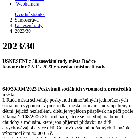
Webkamera
Úvodní stránka
Samospráva
Usnesení rady
2023/30
2023/30
USNESENÍ z 30.zasedání rady města Dačice
konané dne 22. 11. 2023 v zasedací místnosti rady
640/30/RM/2023 Poskytnutí sociálních výpomocí z prostředků
města
I. Rada města schvaluje poskytnutí mimořádných jednorázových
sociálních výpomocí z prostředků města rodinám s nezaopatřenými
dětmi, jejichž nezletilému dítěti je vyplácen příspěvek na péči podle
zákona č. 108/2006 Sb., rodinám, které se pohybují na hranici
chudoby a rodinám, které jsou příjemci přídavku na dítě
a vychovávají 4 a více dětí. Celková výše mimořádných finančních
výpomocí činí 40 000 Kč.