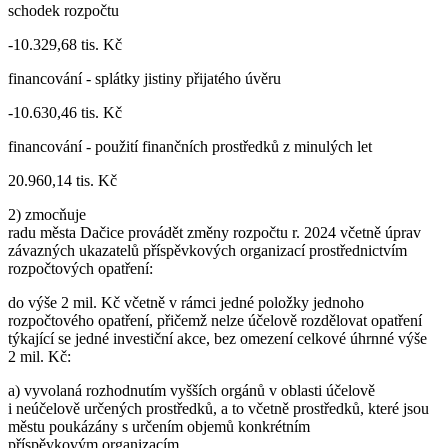
schodek rozpočtu
-10.329,68 tis. Kč
financování - splátky jistiny přijatého úvěru
-10.630,46 tis. Kč
financování - použití finančních prostředků z minulých let
20.960,14 tis. Kč
2) zmocňuje
radu města Dačice provádět změny rozpočtu r. 2024 včetně úprav
závazných ukazatelů příspěvkových organizací prostřednictvím
rozpočtových opatření:
do výše 2 mil. Kč včetně v rámci jedné položky jednoho
rozpočtového opatření, přičemž nelze účelově rozdělovat opatření
týkající se jedné investiční akce, bez omezení celkové úhrnné výše
2 mil. Kč:
a) vyvolaná rozhodnutím vyšších orgánů v oblasti účelově
i neúčelově určených prostředků, a to včetně prostředků, které jsou
městu poukázány s určením objemů konkrétním
příspěvkovým organizacím,