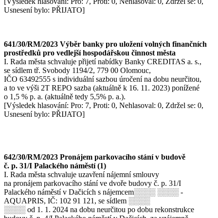
[Výsledek hlasování: Pro: 7, Proti: 0, Nehlasoval: 0, Zdržel se: 0,
Usnesení bylo: PŘIJATO]
641/30/RM/2023 Výběr banky pro uložení volných finančních
prostředků pro vedlejší hospodářskou činnost města
I. Rada města schvaluje přijetí nabídky Banky CREDITAS a. s.,
se sídlem tř. Svobody 1194/2, 779 00 Olomouc,
IČO 63492555 s individuální sazbou úročení na dobu neurčitou,
a to ve výši 2T REPO sazba (aktuálně k 16. 11. 2023) ponížené
o 1,5 % p. a. (aktuálně tedy 5,5% p. a.).
[Výsledek hlasování: Pro: 7, Proti: 0, Nehlasoval: 0, Zdržel se: 0,
Usnesení bylo: PŘIJATO]
642/30/RM/2023 Pronájem parkovacího stání v budově
č. p. 31/I Palackého náměstí (1)
I. Rada města schvaluje uzavření nájemní smlouvy
na pronájem parkovacího stání ve dvoře budovy č. p. 31/I
Palackého náměstí v Dačicích s nájemcem░░░░ ░░░░ -
AQUAPRIS, IČ: 102 91 121, se sídlem ░░░░
░░░░ od 1. 1. 2024 na dobu neurčitou po dobu rekonstrukce