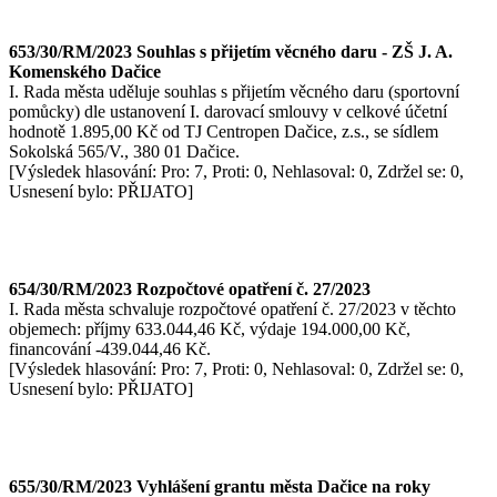
653/30/RM/2023 Souhlas s přijetím věcného daru - ZŠ J. A.
Komenského Dačice
I. Rada města uděluje souhlas s přijetím věcného daru (sportovní
pomůcky) dle ustanovení I. darovací smlouvy v celkové účetní
hodnotě 1.895,00 Kč od TJ Centropen Dačice, z.s., se sídlem
Sokolská 565/V., 380 01 Dačice.
[Výsledek hlasování: Pro: 7, Proti: 0, Nehlasoval: 0, Zdržel se: 0,
Usnesení bylo: PŘIJATO]
654/30/RM/2023 Rozpočtové opatření č. 27/2023
I. Rada města schvaluje rozpočtové opatření č. 27/2023 v těchto
objemech: příjmy 633.044,46 Kč, výdaje 194.000,00 Kč,
financování -439.044,46 Kč.
[Výsledek hlasování: Pro: 7, Proti: 0, Nehlasoval: 0, Zdržel se: 0,
Usnesení bylo: PŘIJATO]
655/30/RM/2023 Vyhlášení grantu města Dačice na roky