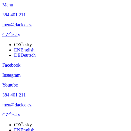
Menu
384 401 211
meu@dacice.cz
CZ
Česky
CZ
Česky
EN
English
DE
Deutsch
Facebook
Instagram
Youtube
384 401 211
meu@dacice.cz
CZ
Česky
CZ
Česky
EN
English