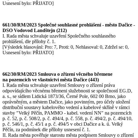
Usnesení bylo: PŘIJATO]
661/30/RM/2023 Společné souhlasné prohlášení - město Dačice -
DSO Vodovod Landštejn (212)
I. Rada města schvaluje uzavření Společného souhlasného
prohlášení, dle přílohy č. 1.
[Výsledek hlasování: Pro: 7, Proti: 0, Nehlasoval: 0, Zdržel se: 0,
Usnesení bylo: PŘIJATO]
662/30/RM/2023 Smlouva o zřízení věcného břemene
na pozemcích ve vlastnictví města Dačice (443)
I. Rada města schvaluje uzavření Smlouvy o zřízení práva
odpovídajícího věcnému břemeni služebnosti se společností EG.D,
a. s., se sídlem Lidická 1873/36, Černé Pole, 602 00 Brno, jako
oprávněným, a městem Dačice, jako povinným, pro účely uložení
distribuční soustavy kabelového vedení a kabelové skříně v rámci
stavby "Velký Pěčín, PAMMO - kabel. vedení NN" na pozemcích
p. č. 52, p. č. 508/2, p. č. 494/4, p. č. 558, p. č. 494/2, p. č. 494/10,
p. č. 546/1, p. č. 45/1 a p. č. 494/5 v obci Dačice a k. ú. Velký
Pěčín, za podmínek dle přílohy usnesení č. 1.
II. Rada města pověřuje starostu města podpisem Smlouvy o zřízení