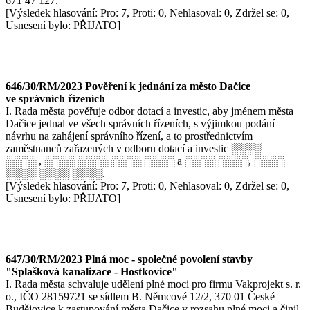
671 47 127.
[Výsledek hlasování: Pro: 7, Proti: 0, Nehlasoval: 0, Zdržel se: 0,
Usnesení bylo: PŘIJATO]
646/30/RM/2023 Pověření k jednání za město Dačice
ve správních řízeních
I. Rada města pověřuje odbor dotací a investic, aby jménem města
Dačice jednal ve všech správních řízeních, s výjimkou podání
návrhu na zahájení správního řízení, a to prostřednictvím
zaměstnanců zařazených v odboru dotací a investic ░░░░
░░░░ , ░░░░ ░░░░ ░░░░ ░░░░ a ░░░░ ░░░░, ░░░░
░░░░ ░░░░ ░░░░.
[Výsledek hlasování: Pro: 7, Proti: 0, Nehlasoval: 0, Zdržel se: 0,
Usnesení bylo: PŘIJATO]
647/30/RM/2023 Plná moc - společné povolení stavby
"Splašková kanalizace - Hostkovice"
I. Rada města schvaluje udělení plné moci pro firmu Vakprojekt s. r.
o., IČO 28159721 se sídlem B. Němcové 12/2, 370 01 České
Budějovice k zastupování města Dačice v rozsahu plné moci a činil