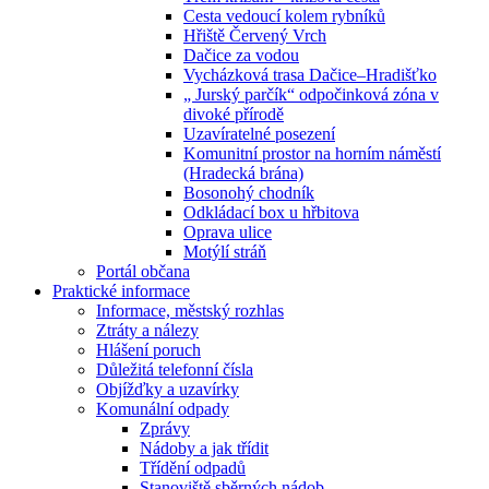
Cesta vedoucí kolem rybníků
Hřiště Červený Vrch
Dačice za vodou
Vycházková trasa Dačice–Hradišťko
„ Jurský parčík“ odpočinková zóna v
divoké přírodě
Uzavíratelné posezení
Komunitní prostor na horním náměstí
(Hradecká brána)
Bosonohý chodník
Odkládací box u hřbitova
Oprava ulice
Motýlí stráň
Portál občana
Praktické informace
Informace, městský rozhlas
Ztráty a nálezy
Hlášení poruch
Důležitá telefonní čísla
Objížďky a uzavírky
Komunální odpady
Zprávy
Nádoby a jak třídit
Třídění odpadů
Stanoviště sběrných nádob