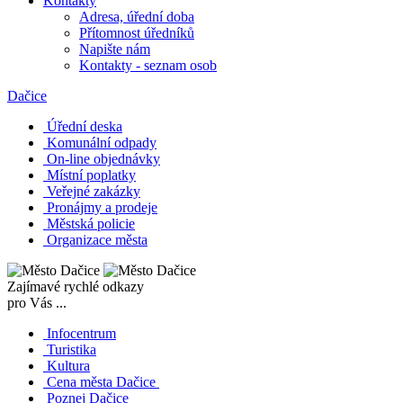
Kontakty
Adresa, úřední doba
Přítomnost úředníků
Napište nám
Kontakty - seznam osob
Dačice
Úřední deska
Komunální odpady
On-line objednávky
Místní poplatky
Veřejné zakázky
Pronájmy a prodeje
Městská policie
Organizace města
Zajímavé rychlé odkazy
pro Vás ...
Infocentrum
Turistika
Kultura
Cena města Dačice
Poznej Dačice