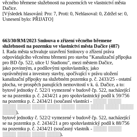
věcného břemene služebnosti na pozemcích ve vlastnictví města
Dačice.
[Výsledek hlasování: Pro: 7, Proti: 0, Nehlasoval: 0, Zdržel se: 0,
Usnesení bylo: PŘIJATO]
663/30/RM/2023 Smlouva o zřízení věcného břemene
služebnosti na pozemku ve vlastnictví města Dačice (487)
I. Rada města schvaluje uzavření Smlouvy o zřízení práva
odpovídajícího věcnému břemeni pro stavbu "Kanalizační přípojka
pro BD čp. 522, ulice U Stadionu", mezi městem Dačice,
jako povinným, a podílovými spoluvlastníky, jako
oprávněnými a investory stavby, spočívající v právu uložení
kanalizační přípojky na služebném pozemku p. č. 2433/25 - ostatní
plocha, ve prospěch panujících nemovitostí v k. ú. Dačice, a to:
bytové jednotky č. 522/1 vymezené v budově čp. 522, nacházející
se na pozemku p. č. 2434/21 a pro spoluvlastnický podíl k 59/756
na pozemku p. č. 2434/21 (současní vlastníci - ░░░░ ░░░░
░░░░ ░░░░ ░░░░ ░░░░ ░░░░ ░░░░ ░░░░ ░░░░ ░░░░
░░░░),
bytové jednotky č. 522/2 vymezené v budově čp. 522, nacházející
se na pozemku p. č. 2434/21 a pro spoluvlastnický podíl k 88/756
na pozemku p. č. 2434/21 (současný vlastník - ░░░░ ░░░░
░░░░ ░░░░ ░░░░ ░░░░),