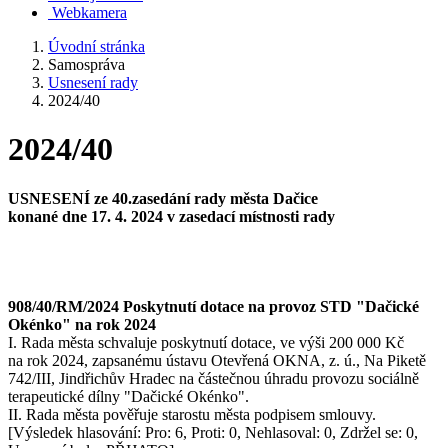
Webkamera
Úvodní stránka
Samospráva
Usnesení rady
2024/40
2024/40
USNESENÍ ze 40.zasedání rady města Dačice
konané dne 17. 4. 2024 v zasedací místnosti rady
908/40/RM/2024 Poskytnutí dotace na provoz STD "Dačické
Okénko" na rok 2024
I. Rada města schvaluje poskytnutí dotace, ve výši 200 000 Kč
na rok 2024, zapsanému ústavu Otevřená OKNA, z. ú., Na Piketě
742/III, Jindřichův Hradec na částečnou úhradu provozu sociálně
terapeutické dílny "Dačické Okénko".
II. Rada města pověřuje starostu města podpisem smlouvy.
[Výsledek hlasování: Pro: 6, Proti: 0, Nehlasoval: 0, Zdržel se: 0,