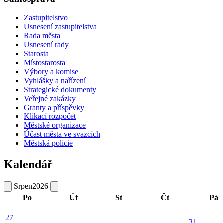
Zastupitelstvo
Usnesení zastupitelstva
Rada města
Usnesení rady
Starosta
Místostarosta
Výbory a komise
Vyhlášky a nařízení
Strategické dokumenty
Veřejné zakázky
Granty a příspěvky
Klikací rozpočet
Městské organizace
Účast města ve svazcích
Městská policie
Kalendář
Srpen
2026
Po
Út
St
Čt
Pá
27
31