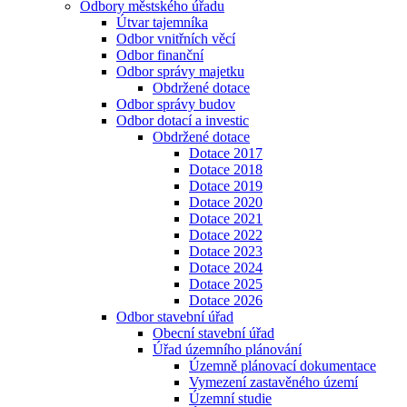
Odbory městského úřadu
Útvar tajemníka
Odbor vnitřních věcí
Odbor finanční
Odbor správy majetku
Obdržené dotace
Odbor správy budov
Odbor dotací a investic
Obdržené dotace
Dotace 2017
Dotace 2018
Dotace 2019
Dotace 2020
Dotace 2021
Dotace 2022
Dotace 2023
Dotace 2024
Dotace 2025
Dotace 2026
Odbor stavební úřad
Obecní stavební úřad
Úřad územního plánování
Územně plánovací dokumentace
Vymezení zastavěného území
Územní studie