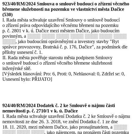
923/40/RM/2024 Smlouva o smlouvě budoucí o zřízení věcného
břemene služebnosti na pozemku ve vlastnictví města Dačice
(530)
I. Rada města schvaluje uzavření Smlouvy o smlouvě budoucí
o zřízení práva odpovídajícího věcnému břemeni na pozemku
p. č. 2801 v k. ú. Dačice mezi městem Dačice, jako budoucím
povinným, a ░░░░ ░░░░ ░░░░ ░░░░ ░░░░ ░░░░ ░░░░
░░░░, jako budoucími oprávněnými a investory stavby "Byt
správce provozovny, Bratrská č. p. 176, Dačice", za podmínek dle
přílohy usnesení č. 1.
II. Rada města pověřuje starostu města podpisem Smlouvy
o smlouvě budoucí o zřízení věcného břemene služebnosti
inženýrské sítě.
[Výsledek hlasování: Pro: 6, Proti: 0, Nehlasoval: 0, Zdržel se: 0,
Usnesení bylo: PŘIJATO]
924/40/RM/2024 Dodatek č. 2 ke Smlouvě o nájmu části
nemovitosti p. č. 2710/1 v k. ú. Dačice
I. Rada města schvaluje uzavření Dodatku č. 2 ke Smlouvě o nájmu
nemovitosti ze dne 26. 3. 2018, ve znění Dodatku č. 1 ze dne
18. 11. 2020, mezi městem Dačice, jako pronajímatelem, a ░░░░
░░░░ ░░░░ ░░░░, jako nájemcem, na pronájem části pozemku