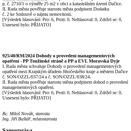
p. č. 2710/1 o výměře 25 m2 v obci a katastrálním území Dačice.
II. Rada města pověřuje starostu města podpisem Dodatku
č. 2 ke Smlouvě o nájmu nemovitosti.
[Výsledek hlasování: Pro: 6, Proti: 0, Nehlasoval: 0, Zdržel se: 0,
Usnesení bylo: PŘIJATO]
925/40/RM/2024 Dohody o provedení managementových
opatření - PP Toužínské stráně a PP a EVL Moravská Dyje
I. Rada města schvaluje Dohody o provedení managementových
opatření mezi Krajským úřadem Jihočeského kraje a městem Dačice
č. SON/OZZL/037/24 a č. SON/OZZL/038/24.
II. Rada města pověřuje starostu města podpisem dohod o provedení
managementových opatření.
[Výsledek hlasování: Pro: 6, Proti: 0, Nehlasoval: 0, Zdržel se: 0,
Usnesení bylo: PŘIJATO]
Bc. Miloš Novák, starosta
Ing. Jiří Baštář, místostarosta
Samospráva