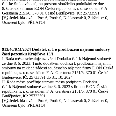
č. 1 ke Smlouvě o nájmu prostoru sloužícího podnikání ze dne
8. 6. 2023 s firmou E.ON Česká republika, s. r. o. se sídlem F. A.
Gerstnera 2151/6, 370 01 České Budějovice, IČ: 25733591.
[Výsledek hlasování: Pro: 6, Proti: 0, Nehlasoval: 0, Zdržel se: 0,
Usnesení bylo: PŘIJATO]
913/40/RM/2024 Dodatek č. 1 o prodloužení nájemní smlouvy
části pozemku Krajířova 15/I
I. Rada města schvaluje uzavření Dodatku č. 1 k Nájemní smlouvě
ze dne 8. 6. 2023. Tímto dodatkem dochází k prodloužení nájemní
smlouvy na základě žádosti současného nájemce firmy E.ON Česká
republika, s. r. o. se sídlem F. A. Gerstnera 2151/6, 370 01 České
Budějovice, IČ: 25733591 do 31. 10. 2024.
II. Rada města pověřuje starostu města podpisem Dodatku
č. 1 k Nájemní smlouvě ze dne 8. 6. 2023 s firmou E.ON Česká
republika, s. r. o. se sídlem F. A. Gerstnera 2151/6, 370 01 České
Budějovice, IČ: 25733591.
[Výsledek hlasování: Pro: 6, Proti: 0, Nehlasoval: 0, Zdržel se: 0,
Usnesení bylo: PŘIJATO]