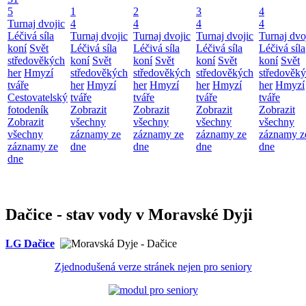
5
1
2
3
4
Turnaj dvojic
4
4
4
4
Léčivá síla
Turnaj dvojic
Turnaj dvojic
Turnaj dvojic
Turnaj dvo
koní
Svět
Léčivá síla
Léčivá síla
Léčivá síla
Léčivá síla
středověkých
koní
Svět
koní
Svět
koní
Svět
koní
Svět
her
Hmyzí
středověkých
středověkých
středověkých
středověk
tváře
her
Hmyzí
her
Hmyzí
her
Hmyzí
her
Hmyzí
Cestovatelský
tváře
tváře
tváře
tváře
fotodeník
Zobrazit
Zobrazit
Zobrazit
Zobrazit
Zobrazit
všechny
všechny
všechny
všechny
všechny
záznamy ze
záznamy ze
záznamy ze
záznamy z
záznamy ze
dne
dne
dne
dne
dne
Dačice - stav vody v Moravské Dyji
LG Dačice
Zjednodušená verze stránek nejen pro seniory