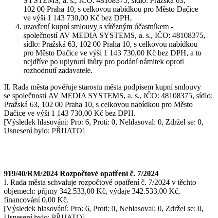
SYSTEMS, a. s., IČO: 48108375, sídlo: Pražská 63,
102 00 Praha 10, s celkovou nabídkou pro Město Dačice
ve výši 1 143 730,00 Kč bez DPH,
uzavření kupní smlouvy s vítězným účastníkem -
společností AV MEDIA SYSTEMS, a. s., IČO: 48108375,
sídlo: Pražská 63, 102 00 Praha 10, s celkovou nabídkou
pro Město Dačice ve výši 1 143 730,00 Kč bez DPH, a to
nejdříve po uplynutí lhůty pro podání námitek oproti
rozhodnutí zadavatele.
II. Rada města pověřuje starostu města podpisem kupní smlouvy
se společností AV MEDIA SYSTEMS, a. s., IČO: 48108375, sídlo:
Pražská 63, 102 00 Praha 10, s celkovou nabídkou pro Město
Dačice ve výši 1 143 730,00 Kč bez DPH.
[Výsledek hlasování: Pro: 6, Proti: 0, Nehlasoval: 0, Zdržel se: 0,
Usnesení bylo: PŘIJATO]
919/40/RM/2024 Rozpočtové opatření č. 7/2024
I. Rada města schvaluje rozpočtové opatření č. 7/2024 v těchto
objemech: příjmy 342.533,00 Kč, výdaje 342.533,00 Kč,
financování 0,00 Kč.
[Výsledek hlasování: Pro: 6, Proti: 0, Nehlasoval: 0, Zdržel se: 0,
Usnesení bylo: PŘIJATO]