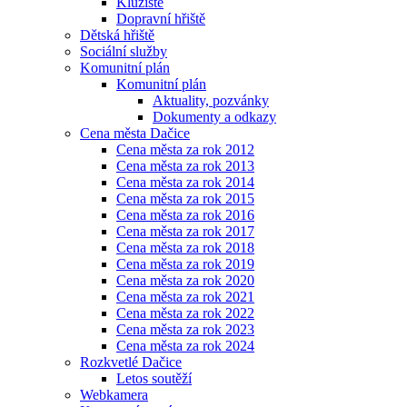
Kluziště
Dopravní hřiště
Dětská hřiště
Sociální služby
Komunitní plán
Komunitní plán
Aktuality, pozvánky
Dokumenty a odkazy
Cena města Dačice
Cena města za rok 2012
Cena města za rok 2013
Cena města za rok 2014
Cena města za rok 2015
Cena města za rok 2016
Cena města za rok 2017
Cena města za rok 2018
Cena města za rok 2019
Cena města za rok 2020
Cena města za rok 2021
Cena města za rok 2022
Cena města za rok 2023
Cena města za rok 2024
Rozkvetlé Dačice
Letos soutěží
Webkamera