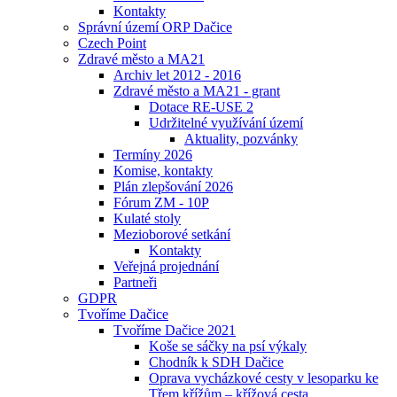
Kontakty
Správní území ORP Dačice
Czech Point
Zdravé město a MA21
Archiv let 2012 - 2016
Zdravé město a MA21 - grant
Dotace RE-USE 2
Udržitelné využívání území
Aktuality, pozvánky
Termíny 2026
Komise, kontakty
Plán zlepšování 2026
Fórum ZM - 10P
Kulaté stoly
Mezioborové setkání
Kontakty
Veřejná projednání
Partneři
GDPR
Tvoříme Dačice
Tvoříme Dačice 2021
Koše se sáčky na psí výkaly
Chodník k SDH Dačice
Oprava vycházkové cesty v lesoparku ke
Třem křížům – křížová cesta