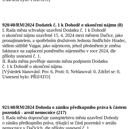
920/40/RM/2024 Dodatek č. 1 k Dohodě o ukončení nájmu (8)
I. Rada města schvaluje uzavření Dodatku č. 1 k Dohodě
o ukončení nájmu uzavřené 15. 4. 2024 mezi městem Dačice, jako
pronajímatelem, a spotřebním družstvem Jednota Jindřichův Hradec,
sídlem sídliště Vajgar, jako nájemcem, jehož předmětem je změna
fakturace na zaplacení poměrného nájemného v roce 2024, dle
přílohy usnesení č. 1.
II. Rada města pověřuje starostu města podpisem Dodatku
č. 1 k Dohodě o ukončení nájmu.
[Výsledek hlasování: Pro: 6, Proti: 0, Nehlasoval: 0, Zdržel se: 0,
Usnesení bylo: PŘIJATO]
921/40/RM/2024 Dohoda o zániku předkupního práva k částem
pozemků - areál nemocnice (217)
I. Rada města doporučuje zastupitelstvu města uzavření Dohody
o zániku předkupního práva, týkající se částí pozemků v areálu
nemocnice v Dačicích, dle přílohy usnesení č. 1.