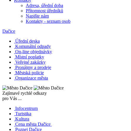
Kontakty
Adresa, úřední doba
Přítomnost úředníků
Napište nám
Kontakty - seznam osob
Dačice
Úřední deska
Komunální odpady
On-line objednávky
Místní poplatky
Veřejné zakázky
Pronájmy a prodeje
Městská policie
Organizace města
Zajímavé rychlé odkazy
pro Vás ...
Infocentrum
Turistika
Kultura
Cena města Dačice
Poznej Dačice