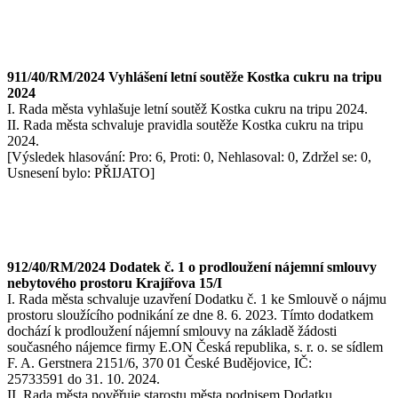
911/40/RM/2024 Vyhlášení letní soutěže Kostka cukru na tripu
2024
I. Rada města vyhlašuje letní soutěž Kostka cukru na tripu 2024.
II. Rada města schvaluje pravidla soutěže Kostka cukru na tripu
2024.
[Výsledek hlasování: Pro: 6, Proti: 0, Nehlasoval: 0, Zdržel se: 0,
Usnesení bylo: PŘIJATO]
912/40/RM/2024 Dodatek č. 1 o prodloužení nájemní smlouvy
nebytového prostoru Krajířova 15/I
I. Rada města schvaluje uzavření Dodatku č. 1 ke Smlouvě o nájmu
prostoru sloužícího podnikání ze dne 8. 6. 2023. Tímto dodatkem
dochází k prodloužení nájemní smlouvy na základě žádosti
současného nájemce firmy E.ON Česká republika, s. r. o. se sídlem
F. A. Gerstnera 2151/6, 370 01 České Budějovice, IČ:
25733591 do 31. 10. 2024.
II. Rada města pověřuje starostu města podpisem Dodatku