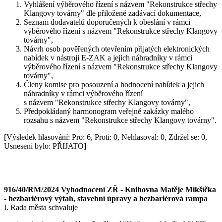
Vyhlášení výběrového řízení s názvem "Rekonstrukce střechy
Klangovy továrny" dle přiložené zadávací dokumentace,
Seznam dodavatelů doporučených k obeslání v rámci
výběrového řízení s názvem "Rekonstrukce střechy Klangovy
továrny",
Návrh osob pověřených otevřením přijatých elektronických
nabídek v nástroji E-ZAK a jejich náhradníky v rámci
výběrového řízení s názvem "Rekonstrukce střechy Klangovy
továrny",
Členy komise pro posouzení a hodnocení nabídek a jejich
náhradníky v rámci výběrového řízení
s názvem "Rekonstrukce střechy Klangovy továrny",
Předpokládaný harmonogram veřejné zakázky malého
rozsahu s názvem "Rekonstrukce střechy Klangovy továrny".
[Výsledek hlasování: Pro: 6, Proti: 0, Nehlasoval: 0, Zdržel se: 0,
Usnesení bylo: PŘIJATO]
916/40/RM/2024 Vyhodnocení ZŘ - Knihovna Matěje Mikšíčka
- bezbariérový výtah, stavební úpravy a bezbariérová rampa
I. Rada města schvaluje