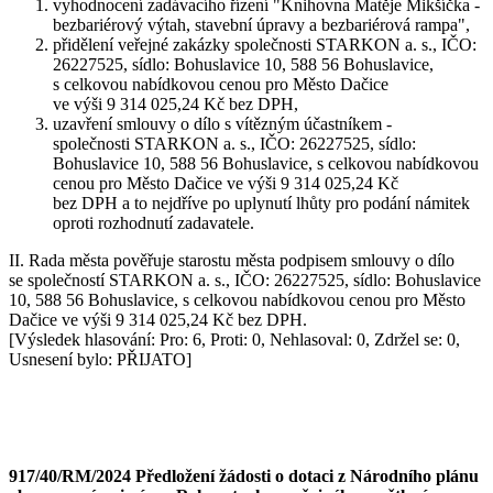
vyhodnocení zadávacího řízení "Knihovna Matěje Mikšíčka -
bezbariérový výtah, stavební úpravy a bezbariérová rampa",
přidělení veřejné zakázky společnosti STARKON a. s., IČO:
26227525, sídlo: Bohuslavice 10, 588 56 Bohuslavice,
s celkovou nabídkovou cenou pro Město Dačice
ve výši 9 314 025,24 Kč bez DPH,
uzavření smlouvy o dílo s vítězným účastníkem -
společnosti STARKON a. s., IČO: 26227525, sídlo:
Bohuslavice 10, 588 56 Bohuslavice, s celkovou nabídkovou
cenou pro Město Dačice ve výši 9 314 025,24 Kč
bez DPH a to nejdříve po uplynutí lhůty pro podání námitek
oproti rozhodnutí zadavatele.
II. Rada města pověřuje starostu města podpisem smlouvy o dílo
se společností STARKON a. s., IČO: 26227525, sídlo: Bohuslavice
10, 588 56 Bohuslavice, s celkovou nabídkovou cenou pro Město
Dačice ve výši 9 314 025,24 Kč bez DPH.
[Výsledek hlasování: Pro: 6, Proti: 0, Nehlasoval: 0, Zdržel se: 0,
Usnesení bylo: PŘIJATO]
917/40/RM/2024 Předložení žádosti o dotaci z Národního plánu