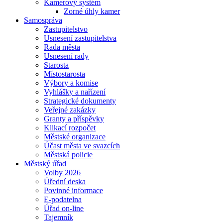
Kamerový systém
Zorné úhly kamer
Samospráva
Zastupitelstvo
Usnesení zastupitelstva
Rada města
Usnesení rady
Starosta
Místostarosta
Výbory a komise
Vyhlášky a nařízení
Strategické dokumenty
Veřejné zakázky
Granty a příspěvky
Klikací rozpočet
Městské organizace
Účast města ve svazcích
Městská policie
Městský úřad
Volby 2026
Úřední deska
Povinné informace
E-podatelna
Úřad on-line
Tajemník