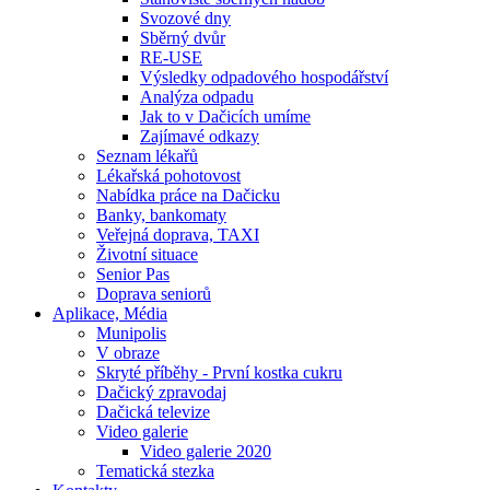
Svozové dny
Sběrný dvůr
RE-USE
Výsledky odpadového hospodářství
Analýza odpadu
Jak to v Dačicích umíme
Zajímavé odkazy
Seznam lékařů
Lékařská pohotovost
Nabídka práce na Dačicku
Banky, bankomaty
Veřejná doprava, TAXI
Životní situace
Senior Pas
Doprava seniorů
Aplikace, Média
Munipolis
V obraze
Skryté příběhy - První kostka cukru
Dačický zpravodaj
Dačická televize
Video galerie
Video galerie 2020
Tematická stezka