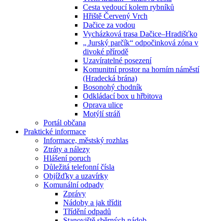
Cesta vedoucí kolem rybníků
Hřiště Červený Vrch
Dačice za vodou
Vycházková trasa Dačice–Hradišťko
„ Jurský parčík“ odpočinková zóna v
divoké přírodě
Uzavíratelné posezení
Komunitní prostor na horním náměstí
(Hradecká brána)
Bosonohý chodník
Odkládací box u hřbitova
Oprava ulice
Motýlí stráň
Portál občana
Praktické informace
Informace, městský rozhlas
Ztráty a nálezy
Hlášení poruch
Důležitá telefonní čísla
Objížďky a uzavírky
Komunální odpady
Zprávy
Nádoby a jak třídit
Třídění odpadů
Stanoviště sběrných nádob