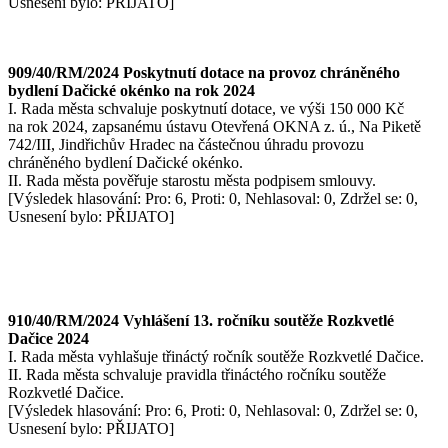
Usnesení bylo: PŘIJATO]
909/40/RM/2024 Poskytnutí dotace na provoz chráněného
bydlení Dačické okénko na rok 2024
I. Rada města schvaluje poskytnutí dotace, ve výši 150 000 Kč
na rok 2024, zapsanému ústavu Otevřená OKNA z. ú., Na Piketě
742/III, Jindřichův Hradec na částečnou úhradu provozu
chráněného bydlení Dačické okénko.
II. Rada města pověřuje starostu města podpisem smlouvy.
[Výsledek hlasování: Pro: 6, Proti: 0, Nehlasoval: 0, Zdržel se: 0,
Usnesení bylo: PŘIJATO]
910/40/RM/2024 Vyhlášení 13. ročníku soutěže Rozkvetlé
Dačice 2024
I. Rada města vyhlašuje třináctý ročník soutěže Rozkvetlé Dačice.
II. Rada města schvaluje pravidla třináctého ročníku soutěže
Rozkvetlé Dačice.
[Výsledek hlasování: Pro: 6, Proti: 0, Nehlasoval: 0, Zdržel se: 0,
Usnesení bylo: PŘIJATO]