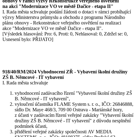
obnovy v rámci výzvy Rekonstrukce veřejného osvětlení
na akci "Modernizace VO ve městě Dačice - etapa II"
I. Rada města schvaluje podání žádosti o dotaci v rámci probíhající
výzvy Ministerstva průmyslu a obchodu z programu Národního
plánu obnovy - Rekonstrukce veřejného osvětlení na realizaci
akce "Modernizace VO ve městě Dačice - etapa II".
[Výsledek hlasování: Pro: 6, Proti: 0, Nehlasoval: 0, Zdržel se: 0,
Usnesení bylo: PŘIJATO]
918/40/RM/2024 Vyhodnocení ZŘ - Vybavení školní družiny
ZŠ B. Němcové - IT vybavení
I. Rada města schvaluje
vyhodnocení zadávacího řízení "Vybavení školní družiny ZŠ
B. Němcové - IT vybavení",
vyloučení účastníka FLAME System s. r. o., IČO: 26846888,
sídlo Dr. Maye 468/3, 709 00 Ostrava - Mariánské hory,
z účasti v zadávacím řízení veřejné zakázky "Vybavení školní
družiny ZŠ B. Němcové - IT vybavení" z důvodu nesplnění
podmínek účasti,
přidělení veřejné zakázky společnosti AV MEDIA