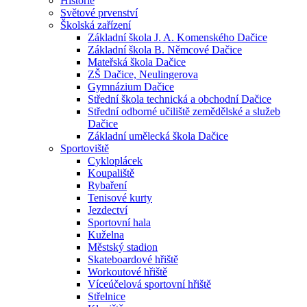
Historie
Světové prvenství
Školská zařízení
Základní škola J. A. Komenského Dačice
Základní škola B. Němcové Dačice
Mateřská škola Dačice
ZŠ Dačice, Neulingerova
Gymnázium Dačice
Střední škola technická a obchodní Dačice
Střední odborné učiliště zemědělské a služeb
Dačice
Základní umělecká škola Dačice
Sportoviště
Cykloplácek
Koupaliště
Rybaření
Tenisové kurty
Jezdectví
Sportovní hala
Kuželna
Městský stadion
Skateboardové hřiště
Workoutové hřiště
Víceúčelová sportovní hřiště
Střelnice