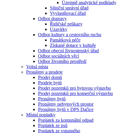
Územně analytické podklady
Silniční správní úřad
Vyvlastňovací úřad
Odbor dopravy
Řidičské průkazy
Uzavírky
Odbor kultury a cestovního ruchu
Památková péče
Získané dotace v kultuře
Odbor obecní živnostenský úřad
Odbor sociálních věcí
Odbor životního prostředí
Volná místa
Pronájmy a prodeje
Prodej domů
Prodeje bytů
Prodej pozemků pro bytovou výstavbu
Prodej pozemků pro komerční výstavbu
Pronájmy bytů
Pronájmy nebytových prostor
Pronájmy bytů v DPS Dačice
Místní poplatky
Poplatek za komunální odpad
Poplatek ze psů
Poplatek ze vstupného