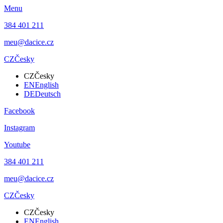
Menu
384 401 211
meu@dacice.cz
CZ
Česky
CZ
Česky
EN
English
DE
Deutsch
Facebook
Instagram
Youtube
384 401 211
meu@dacice.cz
CZ
Česky
CZ
Česky
EN
English