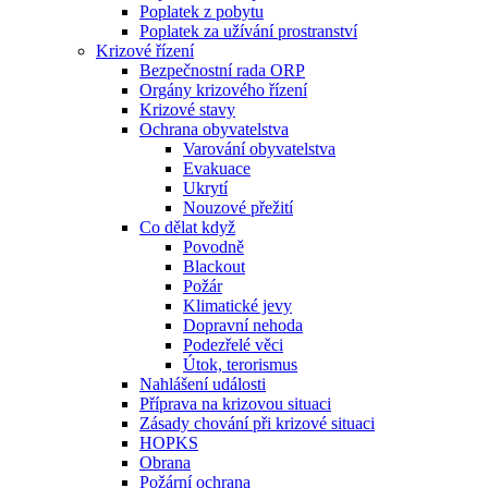
Poplatek z pobytu
Poplatek za užívání prostranství
Krizové řízení
Bezpečnostní rada ORP
Orgány krizového řízení
Krizové stavy
Ochrana obyvatelstva
Varování obyvatelstva
Evakuace
Ukrytí
Nouzové přežití
Co dělat když
Povodně
Blackout
Požár
Klimatické jevy
Dopravní nehoda
Podezřelé věci
Útok, terorismus
Nahlášení události
Příprava na krizovou situaci
Zásady chování při krizové situaci
HOPKS
Obrana
Požární ochrana