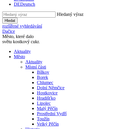
DE
Deutsch
Hledaný výraz
Hledat
rozšířené vyhledávání
Dačice
Město, které dalo
světu kostkový cukr.
Aktuality
Město
Aktuality
Místní části
Bílkov
Borek
Chlumec
Dolní Němčice
Hostkovice
Hradišťko
Lipolec
Malý Pěčín
Prostřední Vydří
Toužín
Velký Pěčín