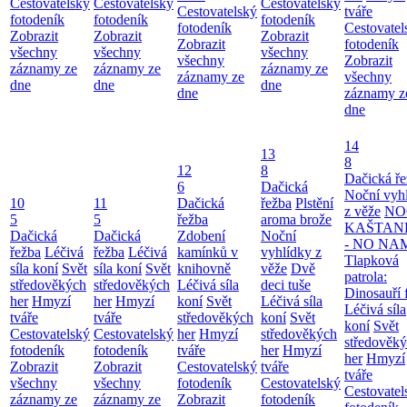
Cestovatelský
Cestovatelský
Cestovatelský
Cestovatelský
tváře
fotodeník
fotodeník
fotodeník
fotodeník
Cestovatel
Zobrazit
Zobrazit
Zobrazit
Zobrazit
fotodeník
všechny
všechny
všechny
všechny
Zobrazit
záznamy ze
záznamy ze
záznamy ze
záznamy ze
všechny
dne
dne
dne
dne
záznamy z
dne
14
13
8
12
8
Dačická ř
6
Dačická
Noční vyh
10
11
Dačická
řežba
Plstění
z věže
NO
5
5
řežba
aroma brože
KAŠTAN
Dačická
Dačická
Zdobení
Noční
- NO NA
řežba
Léčivá
řežba
Léčivá
kamínků v
vyhlídky z
Tlapková
síla koní
Svět
síla koní
Svět
knihovně
věže
Dvě
patrola:
středověkých
středověkých
Léčivá síla
deci tuše
Dinosauří 
her
Hmyzí
her
Hmyzí
koní
Svět
Léčivá síla
Léčivá síla
tváře
tváře
středověkých
koní
Svět
koní
Svět
Cestovatelský
Cestovatelský
her
Hmyzí
středověkých
středověk
fotodeník
fotodeník
tváře
her
Hmyzí
her
Hmyzí
Zobrazit
Zobrazit
Cestovatelský
tváře
tváře
všechny
všechny
fotodeník
Cestovatelský
Cestovatel
záznamy ze
záznamy ze
Zobrazit
fotodeník