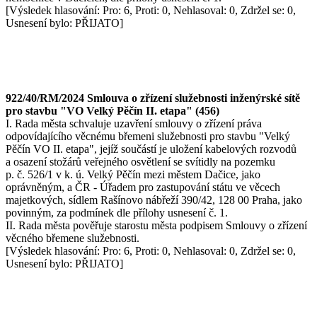
[Výsledek hlasování: Pro: 6, Proti: 0, Nehlasoval: 0, Zdržel se: 0,
Usnesení bylo: PŘIJATO]
922/40/RM/2024 Smlouva o zřízení služebnosti inženýrské sítě
pro stavbu "VO Velký Pěčín II. etapa" (456)
I. Rada města schvaluje uzavření smlouvy o zřízení práva
odpovídajícího věcnému břemeni služebnosti pro stavbu "Velký
Pěčín VO II. etapa", jejíž součástí je uložení kabelových rozvodů
a osazení stožárů veřejného osvětlení se svítidly na pozemku
p. č. 526/1 v k. ú. Velký Pěčín mezi městem Dačice, jako
oprávněným, a ČR - Úřadem pro zastupování státu ve věcech
majetkových, sídlem Rašínovo nábřeží 390/42, 128 00 Praha, jako
povinným, za podmínek dle přílohy usnesení č. 1.
II. Rada města pověřuje starostu města podpisem Smlouvy o zřízení
věcného břemene služebnosti.
[Výsledek hlasování: Pro: 6, Proti: 0, Nehlasoval: 0, Zdržel se: 0,
Usnesení bylo: PŘIJATO]