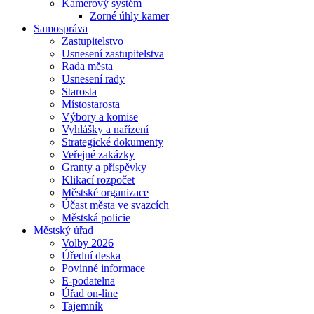
Kamerový systém
Zorné úhly kamer
Samospráva
Zastupitelstvo
Usnesení zastupitelstva
Rada města
Usnesení rady
Starosta
Místostarosta
Výbory a komise
Vyhlášky a nařízení
Strategické dokumenty
Veřejné zakázky
Granty a příspěvky
Klikací rozpočet
Městské organizace
Účast města ve svazcích
Městská policie
Městský úřad
Volby 2026
Úřední deska
Povinné informace
E-podatelna
Úřad on-line
Tajemník