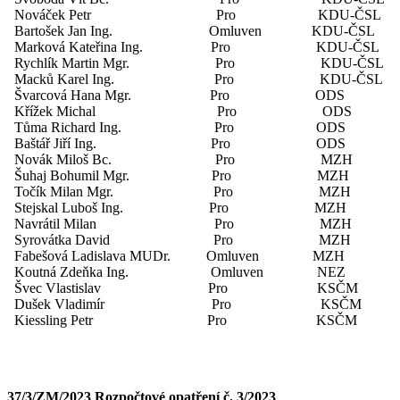
Nováček Petr Pro KDU-ČSL
Bartošek Jan Ing. Omluven KDU-ČSL
Marková Kateřina Ing. Pro KDU-ČSL
Rychlík Martin Mgr. Pro KDU-ČSL
Macků Karel Ing. Pro KDU-ČSL
Švarcová Hana Mgr. Pro ODS
Křížek Michal Pro ODS
Tůma Richard Ing. Pro ODS
Baštář Jiří Ing. Pro ODS
Novák Miloš Bc. Pro MZH
Šuhaj Bohumil Mgr. Pro MZH
Točík Milan Mgr. Pro MZH
Stejskal Luboš Ing. Pro MZH
Navrátil Milan Pro MZH
Syrovátka David Pro MZH
Fabešová Ladislava MUDr. Omluven MZH
Koutná Zdeňka Ing. Omluven NEZ
Švec Vlastislav Pro KSČM
Dušek Vladimír Pro KSČM
Kiessling Petr Pro KSČM
37/3/ZM/2023 Rozpočtové opatření č. 3/2023