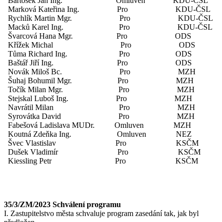
Bartošek Jan Ing. Omluven KDU-ČSL
Marková Kateřina Ing. Pro KDU-ČSL
Rychlík Martin Mgr. Pro KDU-ČSL
Macků Karel Ing. Pro KDU-ČSL
Švarcová Hana Mgr. Pro ODS
Křížek Michal Pro ODS
Tůma Richard Ing. Pro ODS
Baštář Jiří Ing. Pro ODS
Novák Miloš Bc. Pro MZH
Šuhaj Bohumil Mgr. Pro MZH
Točík Milan Mgr. Pro MZH
Stejskal Luboš Ing. Pro MZH
Navrátil Milan Pro MZH
Syrovátka David Pro MZH
Fabešová Ladislava MUDr. Omluven MZH
Koutná Zdeňka Ing. Omluven NEZ
Švec Vlastislav Pro KSČM
Dušek Vladimír Pro KSČM
Kiessling Petr Pro KSČM
35/3/ZM/2023 Schválení programu
I. Zastupitelstvo města schvaluje program zasedání tak, jak byl