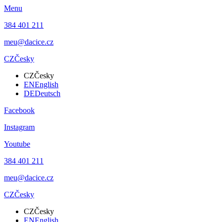
Menu
384 401 211
meu@dacice.cz
CZ
Česky
CZ
Česky
EN
English
DE
Deutsch
Facebook
Instagram
Youtube
384 401 211
meu@dacice.cz
CZ
Česky
CZ
Česky
EN
English