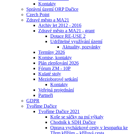
Kontakty
Správní území ORP Dačice
Czech Point
Zdravé město a MA21
Archiv let 2012 - 2016
Zdravé město a MA21 - grant
Dotace RE-USE 2
Udržitelné využívání území
Aktuality, pozvánky
Termíny 2026
Komise, kontakty
Plán zlepšování 2026
Fórum ZM - 10P
Kulaté stoly
Mezioborové setkání
Kontakty
Veřejná projednání
Partneři
GDPR
Tvoříme Dačice
Tvoříme Dačice 2021
Koše se sáčky na psí výkaly
Chodník k SDH Dačice
Oprava vycházkové cesty v lesoparku ke
Třem křížům – křížová cesta