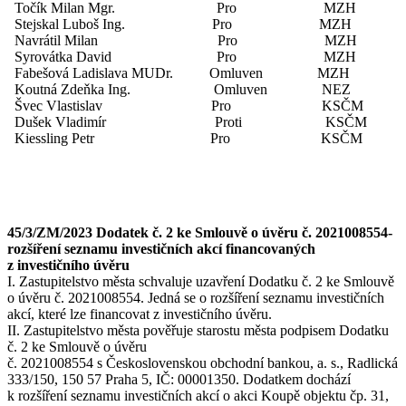
Točík Milan Mgr. Pro MZH
Stejskal Luboš Ing. Pro MZH
Navrátil Milan Pro MZH
Syrovátka David Pro MZH
Fabešová Ladislava MUDr. Omluven MZH
Koutná Zdeňka Ing. Omluven NEZ
Švec Vlastislav Pro KSČM
Dušek Vladimír Proti KSČM
Kiessling Petr Pro KSČM
45/3/ZM/2023 Dodatek č. 2 ke Smlouvě o úvěru č. 2021008554-
rozšíření seznamu investičních akcí financovaných
z investičního úvěru
I. Zastupitelstvo města schvaluje uzavření Dodatku č. 2 ke Smlouvě
o úvěru č. 2021008554. Jedná se o rozšíření seznamu investičních
akcí, které lze financovat z investičního úvěru.
II. Zastupitelstvo města pověřuje starostu města podpisem Dodatku
č. 2 ke Smlouvě o úvěru
č. 2021008554 s Československou obchodní bankou, a. s., Radlická
333/150, 150 57 Praha 5, IČ: 00001350. Dodatkem dochází
k rozšíření seznamu investičních akcí o akci Koupě objektu čp. 31,