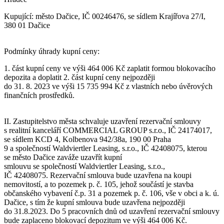
Kupující: město Dačice, IČ 00246476, se sídlem Krajířova 27/I,
380 01 Dačice
Podmínky úhrady kupní ceny:
1. část kupní ceny ve výši 464 006 Kč zaplatit formou blokovacího
depozita a doplatit 2. část kupní ceny nejpozději
do 31. 8. 2023 ve výši 15 735 994 Kč z vlastních nebo úvěrových
finančních prostředků.
II. Zastupitelstvo města schvaluje uzavření rezervační smlouvy
s realitní kanceláří COMMERCIAL GROUP s.r.o., IČ 24174017,
se sídlem KCD 4, Kolbenova 942/38a, 190 00 Praha
9 a společností Waldviertler Leasing, s.r.o., IČ 42408075, kterou
se město Dačice zaváže uzavřít kupní
smlouvu se společností Waldviertler Leasing, s.r.o.,
IČ 42408075. Rezervační smlouva bude uzavřena na koupi
nemovitostí, a to pozemek p. č. 105, jehož součástí je stavba
občanského vybavení č.p. 31 a pozemek p. č. 106, vše v obci a k. ú.
Dačice, s tím že kupní smlouva bude uzavřena nejpozději
do 31.8.2023. Do 5 pracovních dnů od uzavření rezervační smlouvy
bude zaplaceno blokovací depozitum ve výši 464 006 Kč.