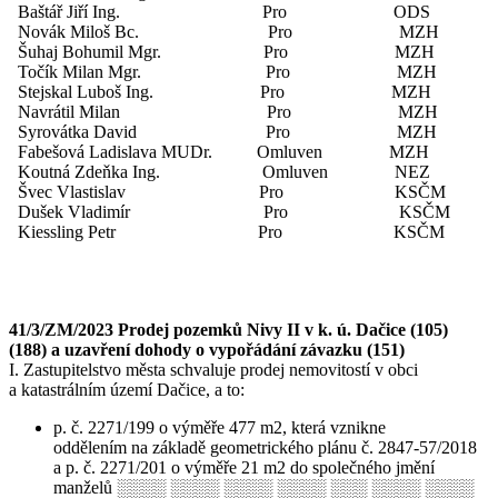
Baštář Jiří Ing. Pro ODS
Novák Miloš Bc. Pro MZH
Šuhaj Bohumil Mgr. Pro MZH
Točík Milan Mgr. Pro MZH
Stejskal Luboš Ing. Pro MZH
Navrátil Milan Pro MZH
Syrovátka David Pro MZH
Fabešová Ladislava MUDr. Omluven MZH
Koutná Zdeňka Ing. Omluven NEZ
Švec Vlastislav Pro KSČM
Dušek Vladimír Pro KSČM
Kiessling Petr Pro KSČM
41/3/ZM/2023 Prodej pozemků Nivy II v k. ú. Dačice (105)
(188) a uzavření dohody o vypořádání závazku (151)
I. Zastupitelstvo města schvaluje prodej nemovitostí v obci
a katastrálním území Dačice, a to:
p. č. 2271/199 o výměře 477 m2, která vznikne
oddělením na základě geometrického plánu č. 2847-57/2018
a p. č. 2271/201 o výměře 21 m2 do společného jmění
manželů ░░░░ ░░░░ ░░░░ ░░░░ ░░░ ░░░░ ░░░░