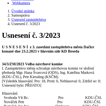
Webkamera
Úvodní stránka
Samospráva
Usnesení zastupitelstva
Usnesení č. 3/2023
Usnesení č. 3/2023
U S N E S E N Í z 3. zasedání zastupitelstva města Dačice
konané dne 23.2.2023 v hlavním sále KD Beseda
34/3/ZM/2023 Volba návrhové komise
I. Zastupitelstvo města schvaluje návrhovou komisi ve složení
předseda Mgr. Hana Švarcová (ODS), Ing. Kateřina Marková
(KDU-ČSL), Petr Kiessling (KSČM).
[Výsledek hlasování: Pro: 18, Proti: 0, Nehlasoval: 0, Zdržel se: 0;
Usnesení bylo: PŘIJATO]
Hlasování:
Svoboda Vít Bc. Pro KDU-ČSL
Nováček Petr Pro KDU-ČSL