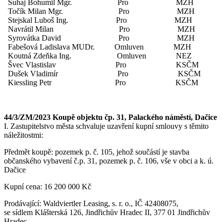
Šuhaj Bohumil Mgr. Pro MZH
Točík Milan Mgr. Pro MZH
Stejskal Luboš Ing. Pro MZH
Navrátil Milan Pro MZH
Syrovátka David Pro MZH
Fabešová Ladislava MUDr. Omluven MZH
Koutná Zdeňka Ing. Omluven NEZ
Švec Vlastislav Pro KSČM
Dušek Vladimír Pro KSČM
Kiessling Petr Pro KSČM
44/3/ZM/2023 Koupě objektu čp. 31, Palackého náměstí, Dačice
I. Zastupitelstvo města schvaluje uzavření kupní smlouvy s těmito
náležitostmi:
Předmět koupě: pozemek p. č. 105, jehož součástí je stavba
občanského vybavení č.p. 31, pozemek p. č. 106, vše v obci a k. ú.
Dačice
Kupní cena: 16 200 000 Kč
Prodávající: Waldviertler Leasing, s. r. o., IČ 42408075,
se sídlem Klášterská 126, Jindřichův Hradec II, 377 01 Jindřichův
Hradec