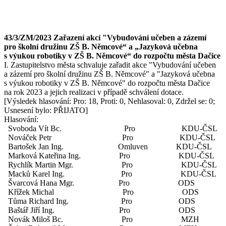
43/3/ZM/2023 Zařazení akcí "Vybudování učeben a zázemí
pro školní družinu ZŠ B. Němcové“ a „Jazyková učebna
s výukou robotiky v ZŠ B. Němcové“ do rozpočtu města Dačice
I. Zastupitelstvo města schvaluje zařadit akce "Vybudování učeben
a zázemí pro školní družinu ZŠ B. Němcové" a "Jazyková učebna
s výukou robotiky v ZŠ B. Němcové" do rozpočtu města Dačice
na rok 2023 a jejich realizaci v případě schválení dotace.
[Výsledek hlasování: Pro: 18, Proti: 0, Nehlasoval: 0, Zdržel se: 0;
Usnesení bylo: PŘIJATO]
Hlasování:
Svoboda Vít Bc. Pro KDU-ČSL
Nováček Petr Pro KDU-ČSL
Bartošek Jan Ing. Omluven KDU-ČSL
Marková Kateřina Ing. Pro KDU-ČSL
Rychlík Martin Mgr. Pro KDU-ČSL
Macků Karel Ing. Pro KDU-ČSL
Švarcová Hana Mgr. Pro ODS
Křížek Michal Pro ODS
Tůma Richard Ing. Pro ODS
Baštář Jiří Ing. Pro ODS
Novák Miloš Bc. Pro MZH