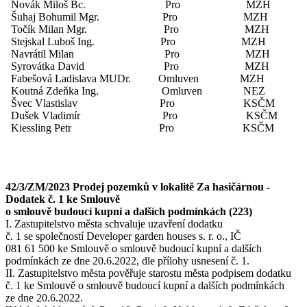
Novák Miloš Bc. Pro MZH
Šuhaj Bohumil Mgr. Pro MZH
Točík Milan Mgr. Pro MZH
Stejskal Luboš Ing. Pro MZH
Navrátil Milan Pro MZH
Syrovátka David Pro MZH
Fabešová Ladislava MUDr. Omluven MZH
Koutná Zdeňka Ing. Omluven NEZ
Švec Vlastislav Pro KSČM
Dušek Vladimír Pro KSČM
Kiessling Petr Pro KSČM
42/3/ZM/2023 Prodej pozemků v lokalitě Za hasičárnou -
Dodatek č. 1 ke Smlouvě
o smlouvě budoucí kupní a dalších podmínkách (223)
I. Zastupitelstvo města schvaluje uzavření dodatku
č. 1 se společností Developer garden houses s. r. o., IČ
081 61 500 ke Smlouvě o smlouvě budoucí kupní a dalších
podmínkách ze dne 20.6.2022, dle přílohy usnesení č. 1.
II. Zastupitelstvo města pověřuje starostu města podpisem dodatku
č. 1 ke Smlouvě o smlouvě budoucí kupní a dalších podmínkách
ze dne 20.6.2022.