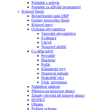
Poplatek z pobytu
Poplatek za užívání prostranství
Krizové řízení
Bezpečnostní rada ORP
Orgány krizového řízení
Krizové stavy
Ochrana obyvatelstva
Varování obyvatelstva
Evakuace
Ukrytí
Nouzové přežití
Co dělat když
Povodně
Blackout
Požár
Klimatické jevy
Dopravní nehoda
Podezřelé věci
Útok, terorismus
Nahlášení události
Příprava na krizovou situaci
Zásady chování při krizové situaci
HOPKS
Obrana
Požární ochrana