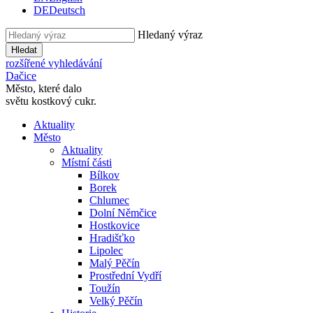
DE
Deutsch
Hledaný výraz
Hledat
rozšířené vyhledávání
Dačice
Město, které dalo
světu kostkový cukr.
Aktuality
Město
Aktuality
Místní části
Bílkov
Borek
Chlumec
Dolní Němčice
Hostkovice
Hradišťko
Lipolec
Malý Pěčín
Prostřední Vydří
Toužín
Velký Pěčín