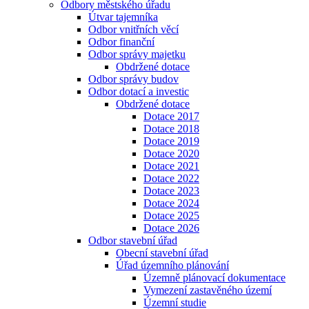
Odbory městského úřadu
Útvar tajemníka
Odbor vnitřních věcí
Odbor finanční
Odbor správy majetku
Obdržené dotace
Odbor správy budov
Odbor dotací a investic
Obdržené dotace
Dotace 2017
Dotace 2018
Dotace 2019
Dotace 2020
Dotace 2021
Dotace 2022
Dotace 2023
Dotace 2024
Dotace 2025
Dotace 2026
Odbor stavební úřad
Obecní stavební úřad
Úřad územního plánování
Územně plánovací dokumentace
Vymezení zastavěného území
Územní studie