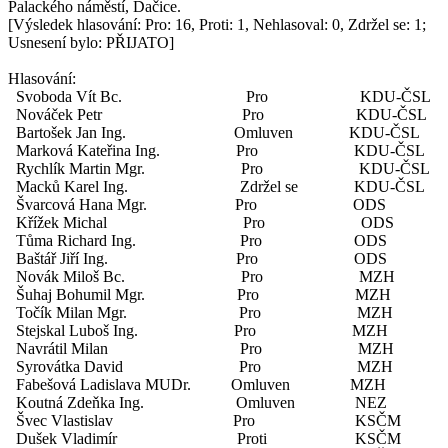
Palackého náměstí, Dačice.
[Výsledek hlasování: Pro: 16, Proti: 1, Nehlasoval: 0, Zdržel se: 1;
Usnesení bylo: PŘIJATO]
Hlasování:
Svoboda Vít Bc. Pro KDU-ČSL
Nováček Petr Pro KDU-ČSL
Bartošek Jan Ing. Omluven KDU-ČSL
Marková Kateřina Ing. Pro KDU-ČSL
Rychlík Martin Mgr. Pro KDU-ČSL
Macků Karel Ing. Zdržel se KDU-ČSL
Švarcová Hana Mgr. Pro ODS
Křížek Michal Pro ODS
Tůma Richard Ing. Pro ODS
Baštář Jiří Ing. Pro ODS
Novák Miloš Bc. Pro MZH
Šuhaj Bohumil Mgr. Pro MZH
Točík Milan Mgr. Pro MZH
Stejskal Luboš Ing. Pro MZH
Navrátil Milan Pro MZH
Syrovátka David Pro MZH
Fabešová Ladislava MUDr. Omluven MZH
Koutná Zdeňka Ing. Omluven NEZ
Švec Vlastislav Pro KSČM
Dušek Vladimír Proti KSČM