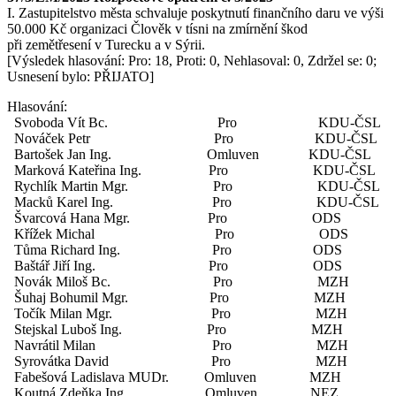
I. Zastupitelstvo města schvaluje poskytnutí finančního daru ve výši
50.000 Kč organizaci Člověk v tísni na zmírnění škod
při zemětřesení v Turecku a v Sýrii.
[Výsledek hlasování: Pro: 18, Proti: 0, Nehlasoval: 0, Zdržel se: 0;
Usnesení bylo: PŘIJATO]
Hlasování:
Svoboda Vít Bc. Pro KDU-ČSL
Nováček Petr Pro KDU-ČSL
Bartošek Jan Ing. Omluven KDU-ČSL
Marková Kateřina Ing. Pro KDU-ČSL
Rychlík Martin Mgr. Pro KDU-ČSL
Macků Karel Ing. Pro KDU-ČSL
Švarcová Hana Mgr. Pro ODS
Křížek Michal Pro ODS
Tůma Richard Ing. Pro ODS
Baštář Jiří Ing. Pro ODS
Novák Miloš Bc. Pro MZH
Šuhaj Bohumil Mgr. Pro MZH
Točík Milan Mgr. Pro MZH
Stejskal Luboš Ing. Pro MZH
Navrátil Milan Pro MZH
Syrovátka David Pro MZH
Fabešová Ladislava MUDr. Omluven MZH
Koutná Zdeňka Ing. Omluven NEZ