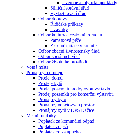
Územně analytické podklady
Silniční správní úřad
Vyvlastňovací úřad
Odbor dopravy
Řidičské průkazy
Uzavírky
Odbor kultury a cestovního ruchu
Památková péče
Získané dotace v kultuře
Odbor obecní živnostenský úřad
Odbor sociálních věcí
Odbor životního prostředí
Volná místa
Pronájmy a prodeje
Prodej domů
Prodeje bytů
Prodej pozemků pro bytovou výstavbu
Prodej pozemků pro komerční výstavbu
Pronájmy bytů
Pronájmy nebytových prostor
Pronájmy bytů v DPS Dačice
Místní poplatky
Poplatek za komunální odpad
Poplatek ze psů
Poplatek ze vstupného