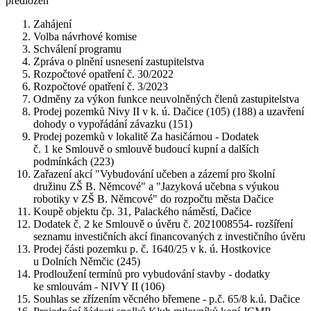
předložen
Zahájení
Volba návrhové komise
Schválení programu
Zpráva o plnění usnesení zastupitelstva
Rozpočtové opatření č. 30/2022
Rozpočtové opatření č. 3/2023
Odměny za výkon funkce neuvolněných členů zastupitelstva
Prodej pozemků Nivy II v k. ú. Dačice (105) (188) a uzavření
dohody o vypořádání závazku (151)
Prodej pozemků v lokalitě Za hasičárnou - Dodatek
č. 1 ke Smlouvě o smlouvě budoucí kupní a dalších
podmínkách (223)
Zařazení akcí "Vybudování učeben a zázemí pro školní
družinu ZŠ B. Němcové" a "Jazyková učebna s výukou
robotiky v ZŠ B. Němcové" do rozpočtu města Dačice
Koupě objektu čp. 31, Palackého náměstí, Dačice
Dodatek č. 2 ke Smlouvě o úvěru č. 2021008554- rozšíření
seznamu investičních akcí financovaných z investičního úvěru
Prodej části pozemku p. č. 1640/25 v k. ú. Hostkovice
u Dolních Němčic (245)
Prodloužení termínů pro vybudování stavby - dodatky
ke smlouvám - NIVY II (106)
Souhlas se zřízením věcného břemene - p.č. 65/8 k.ú. Dačice