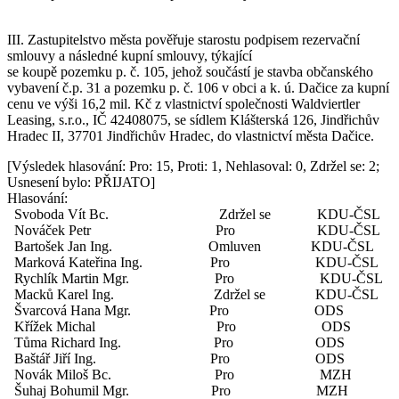
III. Zastupitelstvo města pověřuje starostu podpisem rezervační
smlouvy a následné kupní smlouvy, týkající
se koupě pozemku p. č. 105, jehož součástí je stavba občanského
vybavení č.p. 31 a pozemku p. č. 106 v obci a k. ú. Dačice za kupní
cenu ve výši 16,2 mil. Kč z vlastnictví společnosti Waldviertler
Leasing, s.r.o., IČ 42408075, se sídlem Klášterská 126, Jindřichův
Hradec II, 37701 Jindřichův Hradec, do vlastnictví města Dačice.
[Výsledek hlasování: Pro: 15, Proti: 1, Nehlasoval: 0, Zdržel se: 2;
Usnesení bylo: PŘIJATO]
Hlasování:
Svoboda Vít Bc. Zdržel se KDU-ČSL
Nováček Petr Pro KDU-ČSL
Bartošek Jan Ing. Omluven KDU-ČSL
Marková Kateřina Ing. Pro KDU-ČSL
Rychlík Martin Mgr. Pro KDU-ČSL
Macků Karel Ing. Zdržel se KDU-ČSL
Švarcová Hana Mgr. Pro ODS
Křížek Michal Pro ODS
Tůma Richard Ing. Pro ODS
Baštář Jiří Ing. Pro ODS
Novák Miloš Bc. Pro MZH
Šuhaj Bohumil Mgr. Pro MZH