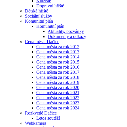
Kluziště
Dopravní hřiště
Dětská hřiště
Sociální služby
Komunitní plán
Komunitní plán
Aktuality, pozvánky
Dokumenty a odkazy
Cena města Dačice
Cena města za rok 2012
Cena města za rok 2013
Cena města za rok 2014
Cena města za rok 2015
Cena města za rok 2016
Cena města za rok 2017
Cena města za rok 2018
Cena města za rok 2019
Cena města za rok 2020
Cena města za rok 2021
Cena města za rok 2022
Cena města za rok 2023
Cena města za rok 2024
Rozkvetlé Dačice
Letos soutěží
Webkamera