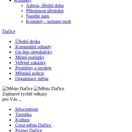
Kontakty
Adresa, úřední doba
Přítomnost úředníků
Napište nám
Kontakty - seznam osob
Dačice
Úřední deska
Komunální odpady
On-line objednávky
Místní poplatky
Veřejné zakázky
Pronájmy a prodeje
Městská policie
Organizace města
Zajímavé rychlé odkazy
pro Vás ...
Infocentrum
Turistika
Kultura
Cena města Dačice
Poznej Dačice