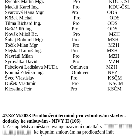
Rychlík Martin Mgr. Pro KDU-ČSL
Macků Karel Ing. Pro KDU-ČSL
Švarcová Hana Mgr. Pro ODS
Křížek Michal Pro ODS
Tůma Richard Ing. Pro ODS
Baštář Jiří Ing. Pro ODS
Novák Miloš Bc. Pro MZH
Šuhaj Bohumil Mgr. Pro MZH
Točík Milan Mgr. Pro MZH
Stejskal Luboš Ing. Pro MZH
Navrátil Milan Pro MZH
Syrovátka David Pro MZH
Fabešová Ladislava MUDr. Omluven MZH
Koutná Zdeňka Ing. Omluven NEZ
Švec Vlastislav Pro KSČM
Dušek Vladimír Pro KSČM
Kiessling Petr Pro KSČM
47/3/ZM/2023 Prodloužení termínů pro vybudování stavby -
dodatky ke smlouvám - NIVY II (106)
I. Zastupitelstvo města schvaluje uzavření dodatků s ░░░░ ░░░░
░░░░ ░░░░ ke kupním smlouvám na prodloužení lhůt