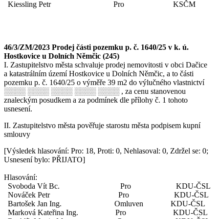
Kiessling Petr Pro KSČM
46/3/ZM/2023 Prodej části pozemku p. č. 1640/25 v k. ú.
Hostkovice u Dolních Němčic (245)
I. Zastupitelstvo města schvaluje prodej nemovitosti v obci Dačice
a katastrálním území Hostkovice u Dolních Němčic, a to části
pozemku p. č. 1640/25 o výměře 39 m2 do výlučného vlastnictví
░░░░ ░░░░ ░░░░ ░░░░ ░░░░ , za cenu stanovenou
znaleckým posudkem a za podmínek dle přílohy č. 1 tohoto
usnesení.
II. Zastupitelstvo města pověřuje starostu města podpisem kupní
smlouvy
[Výsledek hlasování: Pro: 18, Proti: 0, Nehlasoval: 0, Zdržel se: 0;
Usnesení bylo: PŘIJATO]
Hlasování:
Svoboda Vít Bc. Pro KDU-ČSL
Nováček Petr Pro KDU-ČSL
Bartošek Jan Ing. Omluven KDU-ČSL
Marková Kateřina Ing. Pro KDU-ČSL