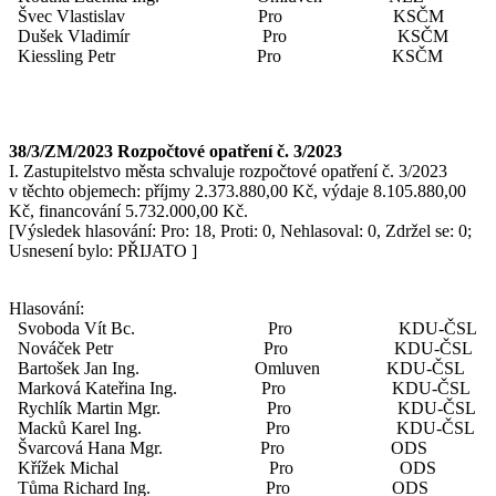
Švec Vlastislav Pro KSČM
Dušek Vladimír Pro KSČM
Kiessling Petr Pro KSČM
38/3/ZM/2023 Rozpočtové opatření č. 3/2023
I. Zastupitelstvo města schvaluje rozpočtové opatření č. 3/2023
v těchto objemech: příjmy 2.373.880,00 Kč, výdaje 8.105.880,00
Kč, financování 5.732.000,00 Kč.
[Výsledek hlasování: Pro: 18, Proti: 0, Nehlasoval: 0, Zdržel se: 0;
Usnesení bylo: PŘIJATO ]
Hlasování:
Svoboda Vít Bc. Pro KDU-ČSL
Nováček Petr Pro KDU-ČSL
Bartošek Jan Ing. Omluven KDU-ČSL
Marková Kateřina Ing. Pro KDU-ČSL
Rychlík Martin Mgr. Pro KDU-ČSL
Macků Karel Ing. Pro KDU-ČSL
Švarcová Hana Mgr. Pro ODS
Křížek Michal Pro ODS
Tůma Richard Ing. Pro ODS