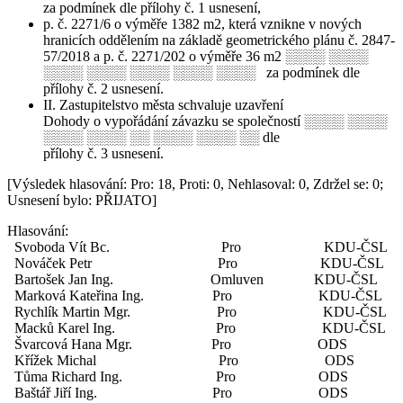
za podmínek dle přílohy č. 1 usnesení,
p. č. 2271/6 o výměře 1382 m2, která vznikne v nových
hranicích oddělením na základě geometrického plánu č. 2847-
57/2018 a p. č. 2271/202 o výměře 36 m2 ░░░░ ░░░░
░░░░ ░░░░ ░░░░ ░░░░ ░░░░ za podmínek dle
přílohy č. 2 usnesení.
II. Zastupitelstvo města schvaluje uzavření
Dohody o vypořádání závazku se společností ░░░░ ░░░░
░░░░ ░░░░ ░░ ░░░░ ░░░░ ░░ dle
přílohy č. 3 usnesení.
[Výsledek hlasování: Pro: 18, Proti: 0, Nehlasoval: 0, Zdržel se: 0;
Usnesení bylo: PŘIJATO]
Hlasování:
Svoboda Vít Bc. Pro KDU-ČSL
Nováček Petr Pro KDU-ČSL
Bartošek Jan Ing. Omluven KDU-ČSL
Marková Kateřina Ing. Pro KDU-ČSL
Rychlík Martin Mgr. Pro KDU-ČSL
Macků Karel Ing. Pro KDU-ČSL
Švarcová Hana Mgr. Pro ODS
Křížek Michal Pro ODS
Tůma Richard Ing. Pro ODS
Baštář Jiří Ing. Pro ODS