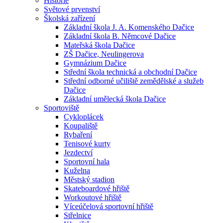
Historie
Světové prvenství
Školská zařízení
Základní škola J. A. Komenského Dačice
Základní škola B. Němcové Dačice
Mateřská škola Dačice
ZŠ Dačice, Neulingerova
Gymnázium Dačice
Střední škola technická a obchodní Dačice
Střední odborné učiliště zemědělské a služeb
Dačice
Základní umělecká škola Dačice
Sportoviště
Cykloplácek
Koupaliště
Rybaření
Tenisové kurty
Jezdectví
Sportovní hala
Kuželna
Městský stadion
Skateboardové hřiště
Workoutové hřiště
Víceúčelová sportovní hřiště
Střelnice