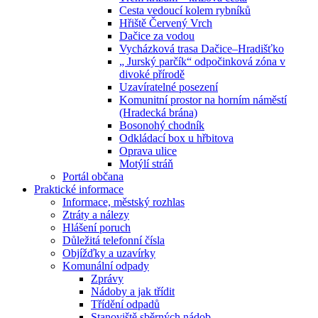
Cesta vedoucí kolem rybníků
Hřiště Červený Vrch
Dačice za vodou
Vycházková trasa Dačice–Hradišťko
„ Jurský parčík“ odpočinková zóna v
divoké přírodě
Uzavíratelné posezení
Komunitní prostor na horním náměstí
(Hradecká brána)
Bosonohý chodník
Odkládací box u hřbitova
Oprava ulice
Motýlí stráň
Portál občana
Praktické informace
Informace, městský rozhlas
Ztráty a nálezy
Hlášení poruch
Důležitá telefonní čísla
Objížďky a uzavírky
Komunální odpady
Zprávy
Nádoby a jak třídit
Třídění odpadů
Stanoviště sběrných nádob