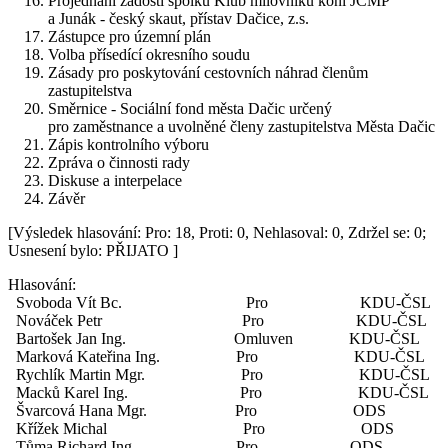
Projednání žádosti spolků Klub milovníků koní JCMP
a Junák - český skaut, přístav Dačice, z.s.
Zástupce pro územní plán
Volba přísedící okresního soudu
Zásady pro poskytování cestovních náhrad členům
zastupitelstva
Směrnice - Sociální fond města Dačic určený
pro zaměstnance a uvolněné členy zastupitelstva Města Dačic
Zápis kontrolního výboru
Zpráva o činnosti rady
Diskuse a interpelace
Závěr
[Výsledek hlasování: Pro: 18, Proti: 0, Nehlasoval: 0, Zdržel se: 0;
Usnesení bylo: PŘIJATO ]
Hlasování:
Svoboda Vít Bc. Pro KDU-ČSL
Nováček Petr Pro KDU-ČSL
Bartošek Jan Ing. Omluven KDU-ČSL
Marková Kateřina Ing. Pro KDU-ČSL
Rychlík Martin Mgr. Pro KDU-ČSL
Macků Karel Ing. Pro KDU-ČSL
Švarcová Hana Mgr. Pro ODS
Křížek Michal Pro ODS
Tůma Richard Ing. Pro ODS