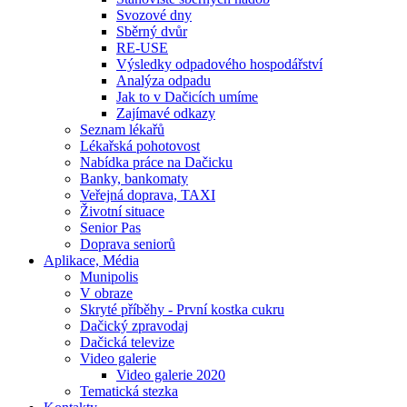
Svozové dny
Sběrný dvůr
RE-USE
Výsledky odpadového hospodářství
Analýza odpadu
Jak to v Dačicích umíme
Zajímavé odkazy
Seznam lékařů
Lékařská pohotovost
Nabídka práce na Dačicku
Banky, bankomaty
Veřejná doprava, TAXI
Životní situace
Senior Pas
Doprava seniorů
Aplikace, Média
Munipolis
V obraze
Skryté příběhy - První kostka cukru
Dačický zpravodaj
Dačická televize
Video galerie
Video galerie 2020
Tematická stezka