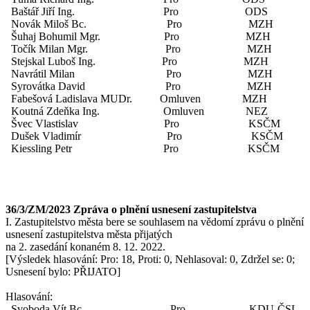
Baštář Jiří Ing. Pro ODS
Novák Miloš Bc. Pro MZH
Šuhaj Bohumil Mgr. Pro MZH
Točík Milan Mgr. Pro MZH
Stejskal Luboš Ing. Pro MZH
Navrátil Milan Pro MZH
Syrovátka David Pro MZH
Fabešová Ladislava MUDr. Omluven MZH
Koutná Zdeňka Ing. Omluven NEZ
Švec Vlastislav Pro KSČM
Dušek Vladimír Pro KSČM
Kiessling Petr Pro KSČM
36/3/ZM/2023 Zpráva o plnění usnesení zastupitelstva
I. Zastupitelstvo města bere se souhlasem na vědomí zprávu o plnění
usnesení zastupitelstva města přijatých
na 2. zasedání konaném 8. 12. 2022.
[Výsledek hlasování: Pro: 18, Proti: 0, Nehlasoval: 0, Zdržel se: 0;
Usnesení bylo: PŘIJATO]
Hlasování:
Svoboda Vít Bc. Pro KDU-ČSL