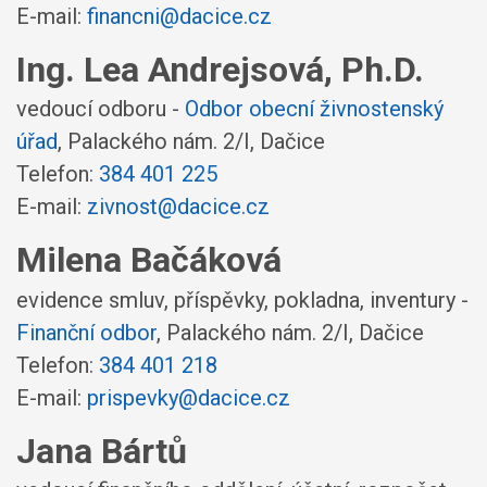
E-mail:
financni@dacice.cz
Ing. Lea Andrejsová, Ph.D.
vedoucí odboru -
Odbor obecní živnostenský
úřad
,
Palackého nám. 2/I, Dačice
Telefon:
384 401 225
E-mail:
zivnost@dacice.cz
Milena Bačáková
evidence smluv, příspěvky, pokladna, inventury -
Finanční odbor
,
Palackého nám. 2/I, Dačice
Telefon:
384 401 218
E-mail:
prispevky@dacice.cz
Jana Bártů