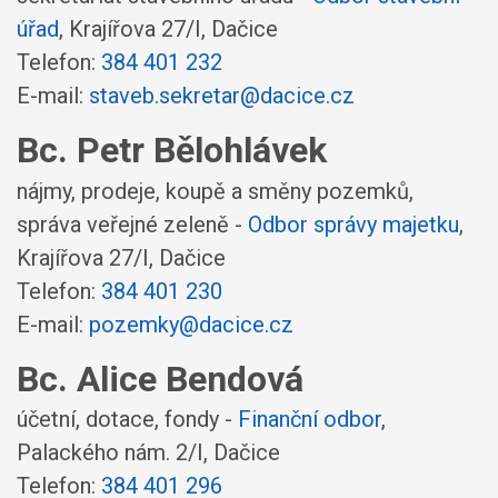
úřad
,
Krajířova 27/I, Dačice
Telefon:
384 401 232
E-mail:
staveb.sekretar@dacice.cz
Bc. Petr Bělohlávek
nájmy, prodeje, koupě a směny pozemků,
správa veřejné zeleně -
Odbor správy majetku
,
Krajířova 27/I, Dačice
Telefon:
384 401 230
E-mail:
pozemky@dacice.cz
Bc. Alice Bendová
účetní, dotace, fondy -
Finanční odbor
,
Palackého nám. 2/I, Dačice
Telefon:
384 401 296