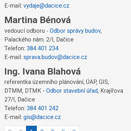
E-mail:
vydaje@dacice.cz
Martina Bénová
vedoucí odboru -
Odbor správy budov
,
Palackého nám. 2/I, Dačice
Telefon:
384 401 234
E-mail:
sprava.budov@dacice.cz
Ing. Ivana Blahová
referentka územního plánování, ÚAP, GIS,
DTMM, DTMK -
Odbor stavební úřad
,
Krajířova
27/I, Dačice
Telefon:
384 401 242
E-mail:
gis@dacice.cz