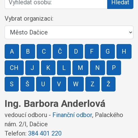
Hledat
Vybrat organizaci:
A
B
C
Č
D
F
G
H
CH
J
K
L
M
N
P
S
Š
U
V
W
Z
Ž
Ing. Barbora Anderlová
vedoucí odboru -
Finanční odbor
,
Palackého
nám. 2/I, Dačice
Telefon:
384 401 220