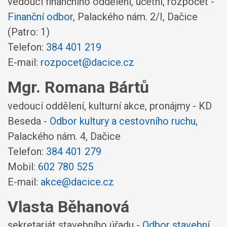
vedoucí finančního oddělení, účetní, rozpočet -
Finanční odbor
,
Palackého nám. 2/I, Dačice
(Patro: 1)
Telefon:
384 401 219
E-mail:
rozpocet@dacice.cz
Mgr. Romana Bártů
vedoucí oddělení, kulturní akce, pronájmy - KD
Beseda -
Odbor kultury a cestovního ruchu
,
Palackého nám. 4, Dačice
Telefon:
384 401 279
Mobil:
602 780 525
E-mail:
akce@dacice.cz
Vlasta Běhanová
sekretariát stavebního úřadu -
Odbor stavební