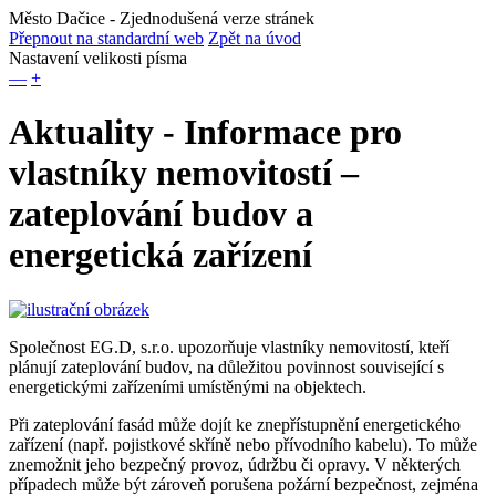
Město Dačice
- Zjednodušená verze stránek
Přepnout na standardní web
Zpět na úvod
Nastavení velikosti písma
—
+
Aktuality - Informace pro
vlastníky nemovitostí –
zateplování budov a
energetická zařízení
Společnost EG.D, s.r.o. upozorňuje vlastníky nemovitostí, kteří
plánují zateplování budov, na důležitou povinnost související s
energetickými zařízeními umístěnými na objektech.
Při zateplování fasád může dojít ke znepřístupnění energetického
zařízení (např. pojistkové skříně nebo přívodního kabelu). To může
znemožnit jeho bezpečný provoz, údržbu či opravy. V některých
případech může být zároveň porušena požární bezpečnost, zejména