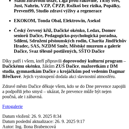
Státní zdravotní ústav, Liga proti rakovině, Tichý svět,
Just, Nahrin, VZP, ČPZP, Rožkoš bez rizika, Popálky,
Prevent99, Studio zdraví výživy a regenerace
EKOKOM, Tonda Obal, Elektrowin, Asekol
Český červený kříž, Dačické okénko, Ledax, Domov
seniorů Dačice, Pedagogicko-psychologická poradna,
Sdílení, Sdružení pěstounských rodin, Charita Jindřichův
Hradec, SAS, NZDM Směr, Městské muzeum a galerie
Dačice, Svaz tělesně postižených, SŠTO Dačice
Díky patří i všem, kteří připravili
doprovodný kulturní program
–
Dačickému okénku
, žákům
ZUŠ Dačice
,
mažoretkám z DM
studia
,
gymnastkám Dačice
a
krojáčkům pod vedením Dagmar
Břečkové
. Jejich vystoupení dodala akci slavnostní atmosféru.
Zdravé město Dačice děkuje všem, kdo se do Dne prevence zapojili
a podpořili jeho smysl – ukázat, že prevence může být nejen
poučná, ale i zábavná.
Fotogalerie
Datum vložení:
26. 9. 2025 8:34
Datum poslední aktualizace:
26. 9. 2025 9:17
Autor:
Ing. Ilona Brabencová