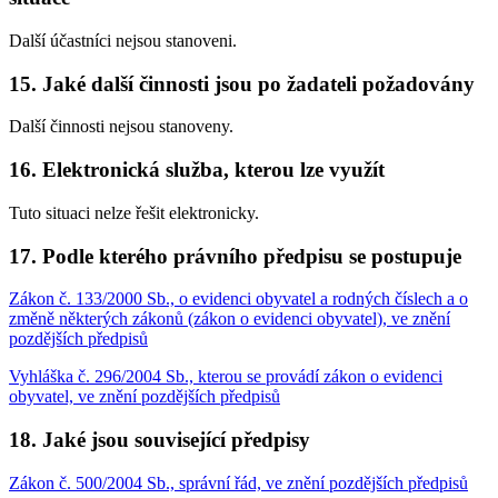
Další účastníci nejsou stanoveni.
15. Jaké další činnosti jsou po žadateli požadovány
Další činnosti nejsou stanoveny.
16. Elektronická služba, kterou lze využít
Tuto situaci nelze řešit elektronicky.
17. Podle kterého právního předpisu se postupuje
Zákon č. 133/2000 Sb., o evidenci obyvatel a rodných číslech a o
změně některých zákonů (zákon o evidenci obyvatel), ve znění
pozdějších předpisů
Vyhláška č. 296/2004 Sb., kterou se provádí zákon o evidenci
obyvatel, ve znění pozdějších předpisů
18. Jaké jsou související předpisy
Zákon č. 500/2004 Sb., správní řád, ve znění pozdějších předpisů