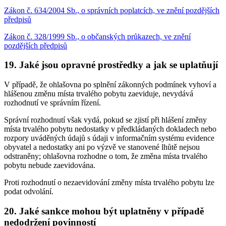
Zákon č. 634/2004 Sb., o správních poplatcích, ve znění pozdějších
předpisů
Zákon č. 328/1999 Sb., o občanských průkazech, ve znění
pozdějších předpisů
19. Jaké jsou opravné prostředky a jak se uplatňují
V případě, že ohlašovna po splnění zákonných podmínek vyhoví a
hlášenou změnu místa trvalého pobytu zaeviduje, nevydává
rozhodnutí ve správním řízení.
Správní rozhodnutí však vydá, pokud se zjistí při hlášení změny
místa trvalého pobytu nedostatky v předkládaných dokladech nebo
rozpory uváděných údajů s údaji v informačním systému evidence
obyvatel a nedostatky ani po výzvě ve stanovené lhůtě nejsou
odstraněny; ohlašovna rozhodne o tom, že změna místa trvalého
pobytu nebude zaevidována.
Proti rozhodnutí o nezaevidování změny místa trvalého pobytu lze
podat odvolání.
20. Jaké sankce mohou být uplatněny v případě
nedodržení povinností