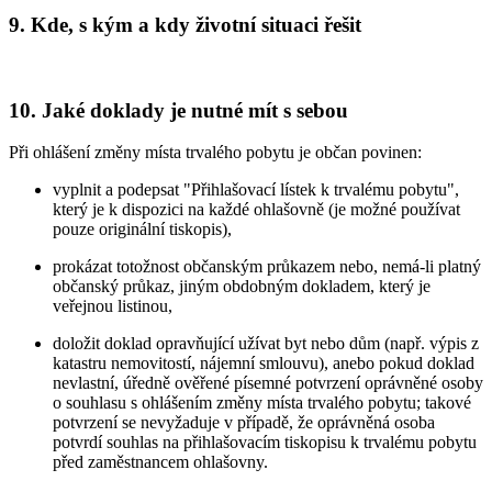
9. Kde, s kým a kdy životní situaci řešit
10. Jaké doklady je nutné mít s sebou
Při ohlášení změny místa trvalého pobytu je občan povinen:
vyplnit a podepsat "Přihlašovací lístek k trvalému pobytu",
který je k dispozici na každé ohlašovně (je možné používat
pouze originální tiskopis),
prokázat totožnost občanským průkazem nebo, nemá-li platný
občanský průkaz, jiným obdobným dokladem, který je
veřejnou listinou,
doložit doklad opravňující užívat byt nebo dům (např. výpis z
katastru nemovitostí, nájemní smlouvu), anebo pokud doklad
nevlastní, úředně ověřené písemné potvrzení oprávněné osoby
o souhlasu s ohlášením změny místa trvalého pobytu; takové
potvrzení se nevyžaduje v případě, že oprávněná osoba
potvrdí souhlas na přihlašovacím tiskopisu k trvalému pobytu
před zaměstnancem ohlašovny.