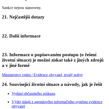
Sankce nejsou stanoveny.
21. Nejčastější dotazy
22. Další informace
23. Informace o popisovaném postupu (o řešení
životní situace) je možné získat také z jiných zdrojů
a v jiné formě
Ministerstvo vnitra / Evidence obyvatel, trvalý pobyt
24. Související životní situace a návody, jak je řešit
Vydání občanského průkazu
Výdej údajů z agendového informačního systému evidence
obyvatel