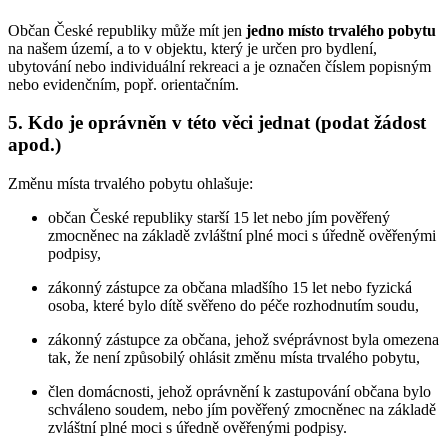
Občan České republiky může mít jen
jedno místo trvalého pobytu
na našem území, a to v objektu, který je určen pro bydlení,
ubytování nebo individuální rekreaci a je označen číslem popisným
nebo evidenčním, popř. orientačním.
5. Kdo je oprávněn v této věci jednat (podat žádost
apod.)
Změnu místa trvalého pobytu ohlašuje:
občan České republiky starší 15 let nebo jím pověřený
zmocněnec na základě zvláštní plné moci s úředně ověřenými
podpisy,
zákonný zástupce za občana mladšího 15 let nebo fyzická
osoba, které bylo dítě svěřeno do péče rozhodnutím soudu,
zákonný zástupce za občana, jehož svéprávnost byla omezena
tak, že není způsobilý ohlásit změnu místa trvalého pobytu,
člen domácnosti, jehož oprávnění k zastupování občana bylo
schváleno soudem, nebo jím pověřený zmocněnec na základě
zvláštní plné moci s úředně ověřenými podpisy.