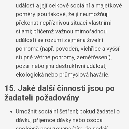
událost a její celkové sociální a majetkové
poměry jsou takové, že jí neumožňují
překonat nepříznivou situaci vlastními
silami; přičemž vážnou mimořádnou
událostí se rozumí zejména živelní
pohroma (např. povodeň, vichřice a vyšší
stupně větrné pohromy, zemětřesení),
požár nebo jiná destruktivní událost,
ekologická nebo průmyslová havárie.
15. Jaké další činnosti jsou po
žadateli požadovány
Umožnit sociální šetření; pokud žadatel o
dávku, příjemce dávky nebo osoba
společně posuzovaná (tím, že nedají