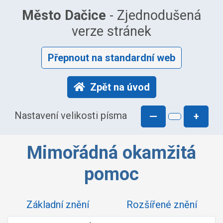
Město Dačice
- Zjednodušená
verze stránek
Přepnout na standardní web
Zpět na úvod
Nastavení velikosti písma
—
+
Mimořádná okamžitá
pomoc
Základní znění
Rozšířené znění