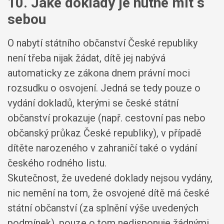
10. Jaké doklady je nutné mít s
sebou
O nabytí státního občanství České republiky
není třeba nijak žádat, dítě jej nabývá
automaticky ze zákona dnem právní moci
rozsudku o osvojení. Jedná se tedy pouze o
vydání dokladů, kterými se české státní
občanství prokazuje (např. cestovní pas nebo
občanský průkaz České republiky), v případě
dítěte narozeného v zahraničí také o vydání
českého rodného listu.
Skutečnost, že uvedené doklady nejsou vydány,
nic nemění na tom, že osvojené dítě má české
státní občanství (za splnění výše uvedených
podmínek), pouze o tom nedisponuje žádnými