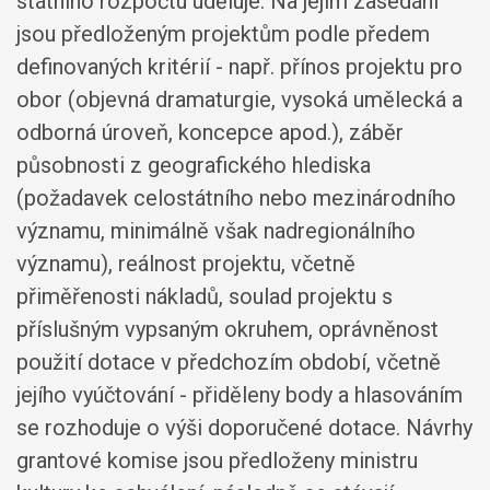
státního rozpočtu uděluje. Na jejím zasedání
jsou předloženým projektům podle předem
definovaných kritérií - např. přínos projektu pro
obor (objevná dramaturgie, vysoká umělecká a
odborná úroveň, koncepce apod.), záběr
působnosti z geografického hlediska
(požadavek celostátního nebo mezinárodního
významu, minimálně však nadregionálního
významu), reálnost projektu, včetně
přiměřenosti nákladů, soulad projektu s
příslušným vypsaným okruhem, oprávněnost
použití dotace v předchozím období, včetně
jejího vyúčtování - přiděleny body a hlasováním
se rozhoduje o výši doporučené dotace. Návrhy
grantové komise jsou předloženy ministru