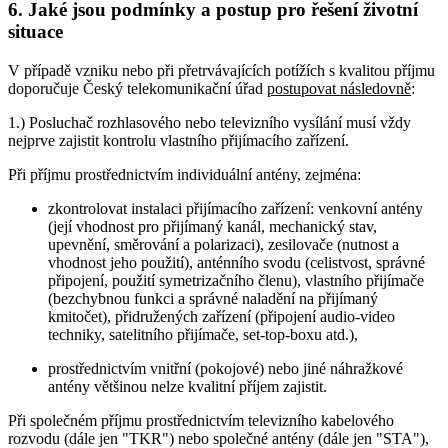
6. Jaké jsou podmínky a postup pro řešení životní
situace
V případě vzniku nebo při přetrvávajících potížích s kvalitou příjmu
doporučuje Český telekomunikační úřad
postupovat následovně
:
1.) Posluchač rozhlasového nebo televizního vysílání musí vždy
nejprve zajistit kontrolu vlastního přijímacího zařízení.
Při příjmu prostřednictvím individuální antény, zejména:
zkontrolovat instalaci přijímacího zařízení: venkovní antény
(její vhodnost pro přijímaný kanál, mechanický stav,
upevnění, směrování a polarizaci), zesilovače (nutnost a
vhodnost jeho použití), anténního svodu (celistvost, správné
připojení, použití symetrizačního členu), vlastního přijímače
(bezchybnou funkci a správné naladění na přijímaný
kmitočet), přidružených zařízení (připojení audio-video
techniky, satelitního přijímače, set-top-boxu atd.),
prostřednictvím vnitřní (pokojové) nebo jiné náhražkové
antény většinou nelze kvalitní příjem zajistit.
Při společném příjmu prostřednictvím televizního kabelového
rozvodu (dále jen "TKR") nebo společné antény (dále jen "STA"),