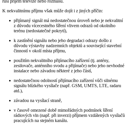
ruší příjem televize nebo rozhlasu.
K nekvalitnímu příjmu však může dojít i z jiných příčin:
přijímaný signál má nedostatečnou úroveň nebo je nekvalitní
z důvodu vícecestného šíření vlivem odrazů od okolního
terénu (nedostatečné pokrytí),
k zastínění signálu nebo jeho degradaci odrazy došlo z
důvodu výstavby nadzemních objektů a související stavební
činností v okolí místa příjmu,
použitím nekvalitního přijímacího zařízení (tj. antény,
zesilovače, anténního svodu a přijímače) nebo jeho nevhodné
instalace nebo závadou některé z jeho částí,
nedostatečnou odolností přijímacího zařízení vůči silnému
signálu blízkého vysílače (např. GSM, UMTS, LTE, radaru
atd.),
závadou na vysílací straně,
v časově omezené době mimořádných podmínek šíření
rádiových vln (např. při inverzi) příjmem vzdálených vysílačů
pracujících na stejném kanálu.