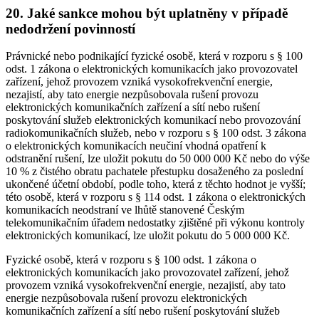
20. Jaké sankce mohou být uplatněny v případě
nedodržení povinností
Právnické nebo podnikající fyzické osobě, která v rozporu s § 100
odst. 1 zákona o elektronických komunikacích jako provozovatel
zařízení, jehož provozem vzniká vysokofrekvenční energie,
nezajistí, aby tato energie nezpůsobovala rušení provozu
elektronických komunikačních zařízení a sítí nebo rušení
poskytování služeb elektronických komunikací nebo provozování
radiokomunikačních služeb, nebo v rozporu s § 100 odst. 3 zákona
o elektronických komunikacích neučiní vhodná opatření k
odstranění rušení, lze uložit pokutu do 50 000 000 Kč nebo do výše
10 % z čistého obratu pachatele přestupku dosaženého za poslední
ukončené účetní období, podle toho, která z těchto hodnot je vyšší;
této osobě, která v rozporu s § 114 odst. 1 zákona o elektronických
komunikacích neodstraní ve lhůtě stanovené Českým
telekomunikačním úřadem nedostatky zjištěné při výkonu kontroly
elektronických komunikací, lze uložit pokutu do 5 000 000 Kč.
Fyzické osobě, která v rozporu s § 100 odst. 1 zákona o
elektronických komunikacích jako provozovatel zařízení, jehož
provozem vzniká vysokofrekvenční energie, nezajistí, aby tato
energie nezpůsobovala rušení provozu elektronických
komunikačních zařízení a sítí nebo rušení poskytování služeb