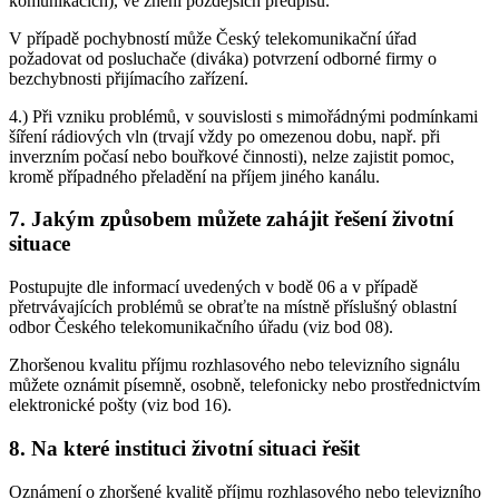
komunikacích), ve znění pozdějších předpisů.
V případě pochybností může Český telekomunikační úřad
požadovat od posluchače (diváka) potvrzení odborné firmy o
bezchybnosti přijímacího zařízení.
4.) Při vzniku problémů, v souvislosti s mimořádnými podmínkami
šíření rádiových vln (trvají vždy po omezenou dobu, např. při
inverzním počasí nebo bouřkové činnosti), nelze zajistit pomoc,
kromě případného přeladění na příjem jiného kanálu.
7. Jakým způsobem můžete zahájit řešení životní
situace
Postupujte dle informací uvedených v bodě 06 a v případě
přetrvávajících problémů se obraťte na místně příslušný oblastní
odbor Českého telekomunikačního úřadu (viz bod 08).
Zhoršenou kvalitu příjmu rozhlasového nebo televizního signálu
můžete oznámit písemně, osobně, telefonicky nebo prostřednictvím
elektronické pošty (viz bod 16).
8. Na které instituci životní situaci řešit
Oznámení o zhoršené kvalitě příjmu rozhlasového nebo televizního