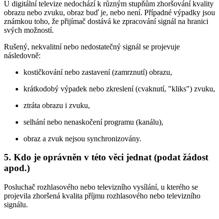
U digitální televize nedochází k různým stupňům zhoršování kvality
obrazu nebo zvuku, obraz buď je, nebo není. Případné výpadky jsou
známkou toho, že přijímač dostává ke zpracování signál na hranici
svých možností.
Rušený, nekvalitní nebo nedostatečný signál se projevuje
následovně:
kostičkování nebo zastavení (zamrznutí) obrazu,
krátkodobý výpadek nebo zkreslení (cvaknutí, "kliks") zvuku,
ztráta obrazu i zvuku,
selhání nebo nenaskočení programu (kanálu),
obraz a zvuk nejsou synchronizovány.
5. Kdo je oprávněn v této věci jednat (podat žádost
apod.)
Posluchač rozhlasového nebo televizního vysílání, u kterého se
projevila zhoršená kvalita příjmu rozhlasového nebo televizního
signálu.