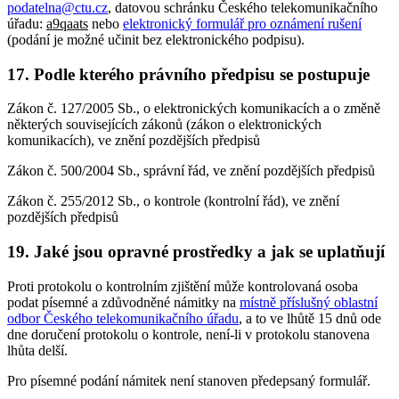
podatelna@ctu.cz
, datovou schránku Českého telekomunikačního
úřadu:
a9qaats
nebo
elektronický formulář pro oznámení rušení
(podání je možné učinit bez elektronického podpisu).
17. Podle kterého právního předpisu se postupuje
Zákon č. 127/2005 Sb., o elektronických komunikacích a o změně
některých souvisejících zákonů (zákon o elektronických
komunikacích), ve znění pozdějších předpisů
Zákon č. 500/2004 Sb., správní řád, ve znění pozdějších předpisů
Zákon č. 255/2012 Sb., o kontrole (kontrolní řád), ve znění
pozdějších předpisů
19. Jaké jsou opravné prostředky a jak se uplatňují
Proti protokolu o kontrolním zjištění může kontrolovaná osoba
podat písemné a zdůvodněné námitky na
místně příslušný oblastní
odbor Českého telekomunikačního úřadu
, a to ve lhůtě 15 dnů ode
dne doručení protokolu o kontrole, není-li v protokolu stanovena
lhůta delší.
Pro písemné podání námitek není stanoven předepsaný formulář.