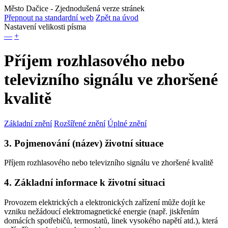
Město Dačice
- Zjednodušená verze stránek
Přepnout na standardní web
Zpět na úvod
Nastavení velikosti písma
—
+
Příjem rozhlasového nebo
televizního signálu ve zhoršené
kvalitě
Základní znění
Rozšířené znění
Úplné znění
3. Pojmenování (název) životní situace
Příjem rozhlasového nebo televizního signálu ve zhoršené kvalitě
4. Základní informace k životní situaci
Provozem elektrických a elektronických zařízení může dojít ke
vzniku nežádoucí elektromagnetické energie (např. jiskřením
domácích spotřebičů, termostatů, linek vysokého napětí atd.), která