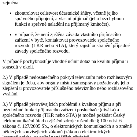
zejména:
zkontrolovat celistvost účastnické šňůry, včetně jejího
správného připojení, a vlastní přijímač (jeho bezchybnou
funkci a správné naladění na přijímaný kmitočet),
v případě, že není zjištěna závada vlastního přijímacího
zařízení v bytě, kontaktovat provozovatele společného
rozvodu (TKR nebo STA), který zajistí odstranění případné
závady společného rozvodu.
V případě pochybností je vhodné učinit dotaz na kvalitu příjmu u
sousedů v okolí.
2.) V případě nedostatečného pokrytí televizním nebo rozhlasovým
signálem je třeba, aby orgány místní samosprávy požadovaly jeho
zlepšení u provozovatele příslušného televizního nebo rozhlasového
vysílání.
3.) V případě přetrvávajících problémů s kvalitou příjmu a při
bezchybné funkci přijímacího zařízení posluchače (diváka) a
společného rozvodu (TKR nebo STA) je možné požádat Český
telekomunikační úřad o zjištění zdroje rušení dle § 100 odst. 6
zákona č. 127/2005 Sb., o elektronických komunikacích a o změně
některých souvisejících zákonů (zákon o elektronických