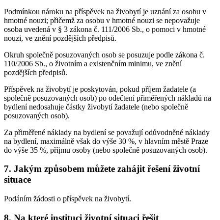
Podmínkou nároku na příspěvek na živobytí je uznání za osobu v
hmotné nouzi; přičemž za osobu v hmotné nouzi se nepovažuje
osoba uvedená v § 3 zákona č. 111/2006 Sb., o pomoci v hmotné
nouzi, ve znění pozdějších předpisů.
Okruh společně posuzovaných osob se posuzuje podle zákona č.
110/2006 Sb., o životním a existenčním minimu, ve znění
pozdějších předpisů.
Příspěvek na živobytí je poskytován, pokud příjem žadatele (a
společně posuzovaných osob) po odečtení přiměřených nákladů na
bydlení nedosahuje částky živobytí žadatele (nebo společně
posuzovaných osob).
Za přiměřené náklady na bydlení se považují odůvodněné náklady
na bydlení, maximálně však do výše 30 %, v hlavním městě Praze
do výše 35 %, příjmu osoby (nebo společně posuzovaných osob).
7. Jakým způsobem můžete zahájit řešení životní
situace
Podáním žádosti o příspěvek na živobytí.
8. Na které instituci životní situaci řešit