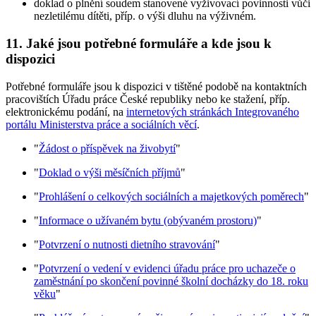
doklad o plnění soudem stanovené vyživovací povinnosti vůči
nezletilému dítěti, příp. o výši dluhu na výživném.
11. Jaké jsou potřebné formuláře a kde jsou k
dispozici
Potřebné formuláře jsou k dispozici v tištěné podobě na kontaktních
pracovištích Úřadu práce České republiky nebo ke stažení, příp.
elektronickému podání, na
internetových stránkách Integrovaného
portálu Ministerstva práce a sociálních věcí
.
"
Žádost o příspěvek na živobytí
"
"
Doklad o výši měsíčních příjmů
"
"
Prohlášení o celkových sociálních a majetkových poměrech
"
"
Informace o užívaném bytu (obývaném prostoru)
"
"
Potvrzení o nutnosti dietního stravování
"
"
Potvrzení o vedení v evidenci úřadu práce pro uchazeče o
zaměstnání po skončení povinné školní docházky do 18. roku
věku
"