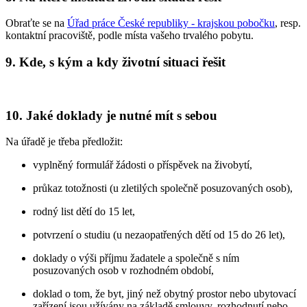
Obraťte se na
Úřad práce České republiky - krajskou pobočku
, resp.
kontaktní pracoviště, podle místa vašeho trvalého pobytu.
9. Kde, s kým a kdy životní situaci řešit
10. Jaké doklady je nutné mít s sebou
Na úřadě je třeba předložit:
vyplněný formulář žádosti o příspěvek na živobytí,
průkaz totožnosti (u zletilých společně posuzovaných osob),
rodný list dětí do 15 let,
potvrzení o studiu (u nezaopatřených dětí od 15 do 26 let),
doklady o výši příjmu žadatele a společně s ním
posuzovaných osob v rozhodném období,
doklad o tom, že byt, jiný než obytný prostor nebo ubytovací
zařízení jsou užívány na základě smlouvy, rozhodnutí nebo