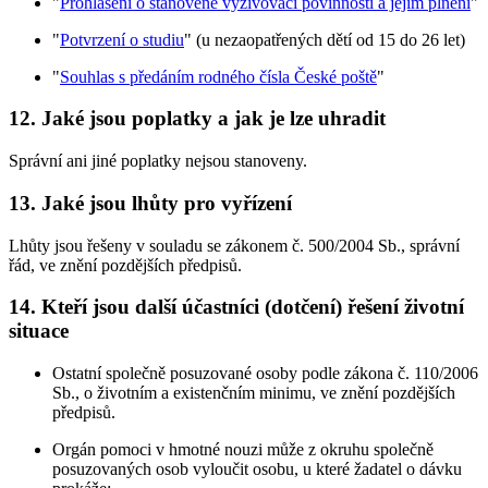
"
Prohlášení o stanovené vyživovací povinnosti a jejím plnění
"
"
Potvrzení o studiu
" (u nezaopatřených dětí od 15 do 26 let)
"
Souhlas s předáním rodného čísla České poště
"
12. Jaké jsou poplatky a jak je lze uhradit
Správní ani jiné poplatky nejsou stanoveny.
13. Jaké jsou lhůty pro vyřízení
Lhůty jsou řešeny v souladu se zákonem č. 500/2004 Sb., správní
řád, ve znění pozdějších předpisů.
14. Kteří jsou další účastníci (dotčení) řešení životní
situace
Ostatní společně posuzované osoby podle zákona č. 110/2006
Sb., o životním a existenčním minimu, ve znění pozdějších
předpisů.
Orgán pomoci v hmotné nouzi může z okruhu společně
posuzovaných osob vyloučit osobu, u které žadatel o dávku