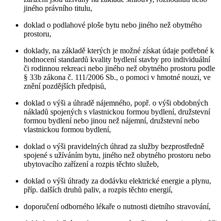
jiného právního titulu,
doklad o podlahové ploše bytu nebo jiného než obytného
prostoru,
doklady, na základě kterých je možné získat údaje potřebné k
hodnocení standardů kvality bydlení stavby pro individuální
či rodinnou rekreaci nebo jiného než obytného prostoru podle
§ 33b zákona č. 111/2006 Sb., o pomoci v hmotné nouzi, ve
znění pozdějších předpisů,
doklad o výši a úhradě nájemného, popř. o výši obdobných
nákladů spojených s vlastnickou formou bydlení, družstevní
formou bydlení nebo jinou než nájemní, družstevní nebo
vlastnickou formou bydlení,
doklad o výši pravidelných úhrad za služby bezprostředně
spojené s užíváním bytu, jiného než obytného prostoru nebo
ubytovacího zařízení a rozpis těchto služeb,
doklad o výši úhrady za dodávku elektrické energie a plynu,
příp. dalších druhů paliv, a rozpis těchto energií,
doporučení odborného lékaře o nutnosti dietního stravování,