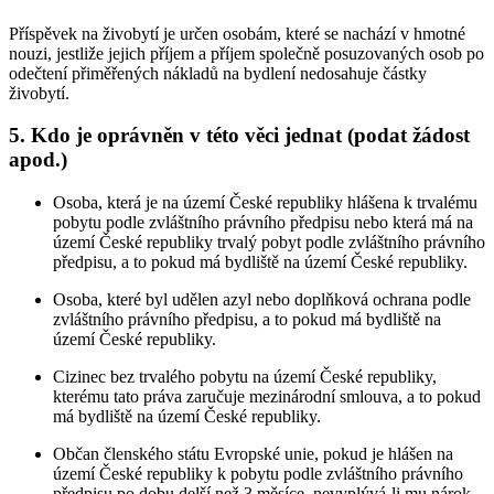
Příspěvek na živobytí je určen osobám, které se nachází v hmotné
nouzi, jestliže jejich příjem a příjem společně posuzovaných osob po
odečtení přiměřených nákladů na bydlení nedosahuje částky
živobytí.
5. Kdo je oprávněn v této věci jednat (podat žádost
apod.)
Osoba, která je na území České republiky hlášena k trvalému
pobytu podle zvláštního právního předpisu nebo která má na
území České republiky trvalý pobyt podle zvláštního právního
předpisu, a to pokud má bydliště na území České republiky.
Osoba, které byl udělen azyl nebo doplňková ochrana podle
zvláštního právního předpisu, a to pokud má bydliště na
území České republiky.
Cizinec bez trvalého pobytu na území České republiky,
kterému tato práva zaručuje mezinárodní smlouva, a to pokud
má bydliště na území České republiky.
Občan členského státu Evropské unie, pokud je hlášen na
území České republiky k pobytu podle zvláštního právního
předpisu po dobu delší než 3 měsíce, nevyplývá-li mu nárok