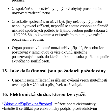
prokáže:
že společně s ní neužívá byt, jiný než obytný prostor nebo
ubytovací zařízení, nebo
že ačkoliv společně s ní užívá byt, jiný než obytný prostor
nebo ubytovací zařízení, nepodílí se s touto osobou na úhradě
nákladů společných potřeb, je-li jinou osobou podle zákona č.
110/2006 Sb., o životním a existenčním minimu, ve znění
pozdějších předpisů.
Orgán pomoci v hmotné nouzi určí v případě, že osobu lze
posuzovat v rámci dvou či více okruhů společně
posuzovaných osob, do kterého okruhu osoba patří, a to podle
skutečného soužití osob.
15. Jaké další činnosti jsou po žadateli požadovány
Umožnit sociální šetření za účelem ověření všech skutečností
uvedených v žádosti o příspěvek na živobytí.
16. Elektronická služba, kterou lze využít
"
Žádost o příspěvek na živobytí
" můžete podat elektronicky,
vlastníte-li certifikát pro elektronický podpis, prostřednictvím