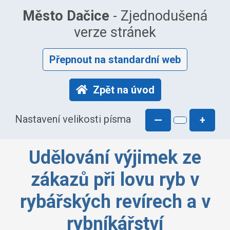
Město Dačice
- Zjednodušená
verze stránek
Přepnout na standardní web
Zpět na úvod
Nastavení velikosti písma
—
+
Udělování výjimek ze
zákazů při lovu ryb v
rybářských revírech a v
rybníkářství