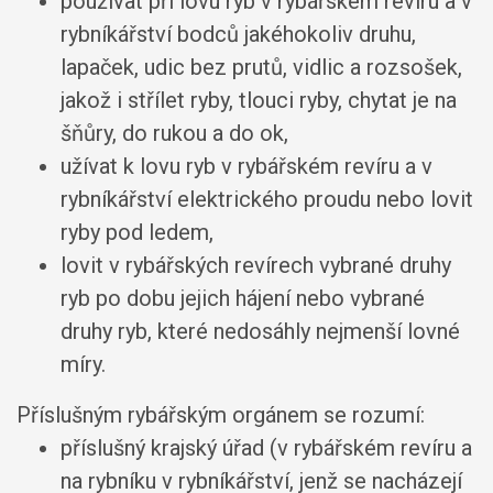
používat při lovu ryb v rybářském revíru a v
rybníkářství bodců jakéhokoliv druhu,
lapaček, udic bez prutů, vidlic a rozsošek,
jakož i střílet ryby, tlouci ryby, chytat je na
šňůry, do rukou a do ok,
užívat k lovu ryb v rybářském revíru a v
rybníkářství elektrického proudu nebo lovit
ryby pod ledem,
lovit v rybářských revírech vybrané druhy
ryb po dobu jejich hájení nebo vybrané
druhy ryb, které nedosáhly nejmenší lovné
míry.
Příslušným rybářským orgánem
se rozumí:
příslušný krajský úřad (v rybářském revíru a
na rybníku v rybníkářství, jenž se nacházejí