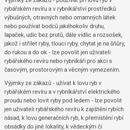
Výjimky ze zákazů -
používat při lovu ryb v
rybářském revíru a v rybníkářství prostředků
výbušných, otravných nebo omamných látek
nebo používat bodců jakéhokoliv druhu,
lapaček, udic bez prutů, dále vidlic a rozsošek,
jakož i střílet ryby, tlouci ryby, chytat je na šňůry,
do rukou a do ok
- lze povolit jen uživateli
rybářského revíru nebo rybníkáři pro akci s
časovým, prostorovým a věcným vymezením.
Výjimky ze zákazů -
užívat k lovu ryb v
rybářském revíru a v rybníkářství elektrického
proudu nebo lovit ryby pod ledem
- lze povolit
jen uživateli rybářského revíru k zajištění rybích
násad, k lovu generačních ryb, k přemístění rybí
obsádky do jiné lokality, k vědeckým či