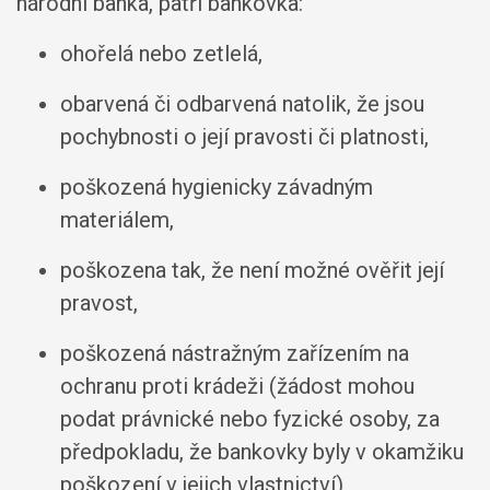
národní banka, patří bankovka:
ohořelá nebo zetlelá,
obarvená či odbarvená natolik, že jsou
pochybnosti o její pravosti či platnosti,
poškozená hygienicky závadným
materiálem,
poškozena tak, že není možné ověřit její
pravost,
poškozená nástražným zařízením na
ochranu proti krádeži (žádost mohou
podat právnické nebo fyzické osoby, za
předpokladu, že bankovky byly v okamžiku
poškození v jejich vlastnictví),