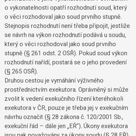
o vykonatelnosti opatří rozhodnutí soud, který
o věci rozhodoval jako soud prvního stupně.
Stejnopis rozhodnutí není třeba připojit, jestliže
se návrh na výkon rozhodnutí podává u soudu,
který o věci rozhodoval jako soud prvního
stupně (§ 261 odst. 2 OSŘ). Pokud soud výkon
rozhodnutí nařídí, postará se o jeho provedení
(§ 265 OSŘ).
Druhou cestou je vymáhání výživného
prostřednictvím exekutora. Oprávněný si může
zvolit k vedení exekučního řízení kteréhokoli
exekutora v ČR, pouze je třeba jej v exekučním
návrhu označit (§ 28 zákona č. 120/2001 Sb.,
exekuční řád – dále jen „EŘ“). Úkony exekutora
jsou pak považovány za úkony soudu (§ 28 EŘ).