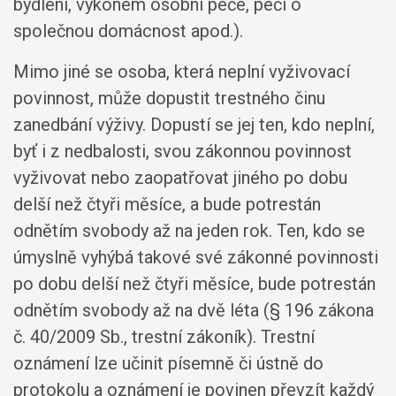
bydlení, výkonem osobní péče, péčí o
společnou domácnost apod.).
Mimo jiné se osoba, která neplní vyživovací
povinnost, může dopustit trestného činu
zanedbání výživy. Dopustí se jej ten, kdo neplní,
byť i z nedbalosti, svou zákonnou povinnost
vyživovat nebo zaopatřovat jiného po dobu
delší než čtyři měsíce, a bude potrestán
odnětím svobody až na jeden rok. Ten, kdo se
úmyslně vyhýbá takové své zákonné povinnosti
po dobu delší než čtyři měsíce, bude potrestán
odnětím svobody až na dvě léta (§ 196 zákona
č. 40/2009 Sb., trestní zákoník). Trestní
oznámení lze učinit písemně či ústně do
protokolu a oznámení je povinen převzít každý