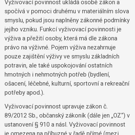
Vyživovací povinnost ukládá osobě zákon a
spočívá v pomoci druhému v materiálním slova
smyslu, pokud jsou naplněny zákonné podmínky
jejího vzniku. Funkcí vyživovací povinnosti je
výživa a přežití osoby, která má dle zákona
právo na výživné. Pojem výživa nezahrnuje
pouze zajištění výživy ve smyslu základních
potravin, ale také uspokojování ostatních
hmotných i nehmotných potřeb (bydlení,
ošacení, léčebné, kulturní, sportovní a rekreační
potřeby apod.).
Vyživovací povinnost upravuje zákon č.
89/2012 Sb., občanský zákoník (dále jen „OZ“) v
ustanovení § 910 a násl. Vyživovací povinnost
je omezena na příbuzné v řadě přímé (mezi