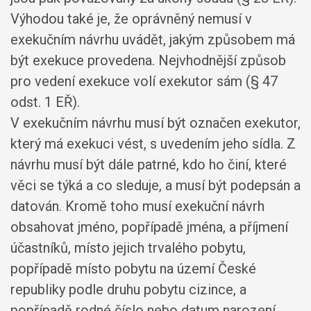
Výhodou také je, že oprávněný nemusí v
exekučním návrhu uvádět, jakým způsobem má
být exekuce provedena. Nejvhodnější způsob
pro vedení exekuce volí exekutor sám (§ 47
odst. 1 EŘ).
V exekučním návrhu musí být označen exekutor,
který má exekuci vést, s uvedením jeho sídla. Z
návrhu musí být dále patrné, kdo ho činí, které
věci se týká a co sleduje, a musí být podepsán a
datován. Kromě toho musí exekuční návrh
obsahovat jméno, popřípadě jména, a příjmení
účastníků, místo jejich trvalého pobytu,
popřípadě místo pobytu na území České
republiky podle druhu pobytu cizince, a
popřípadě rodné číslo nebo datum narození