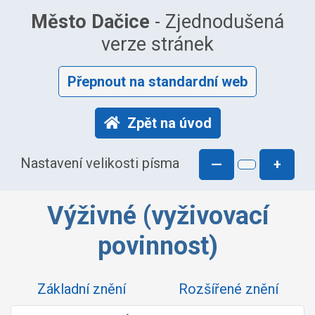
Město Dačice
- Zjednodušená
verze stránek
Přepnout na standardní web
Zpět na úvod
Nastavení velikosti písma
—
+
Výživné (vyživovací
povinnost)
Základní znění
Rozšířené znění