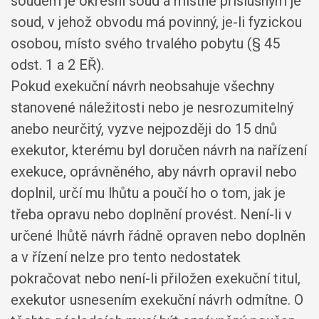
soudem je okresní soud a místně příslušným je
soud, v jehož obvodu má povinný, je-li fyzickou
osobou, místo svého trvalého pobytu (§ 45
odst. 1 a 2 EŘ).
Pokud exekuční návrh neobsahuje všechny
stanovené náležitosti nebo je nesrozumitelný
anebo neurčitý, vyzve nejpozději do 15 dnů
exekutor, kterému byl doručen návrh na nařízení
exekuce, oprávněného, aby návrh opravil nebo
doplnil, určí mu lhůtu a poučí ho o tom, jak je
třeba opravu nebo doplnění provést. Není-li v
určené lhůtě návrh řádně opraven nebo doplněn
a v řízení nelze pro tento nedostatek
pokračovat nebo není-li přiložen exekuční titul,
exekutor usnesením exekuční návrh odmítne. O