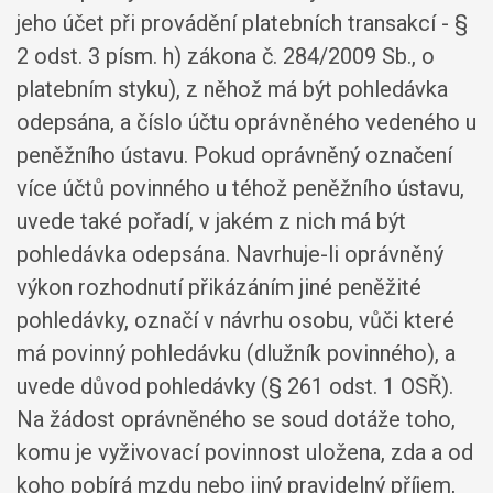
jeho účet při provádění platebních transakcí - §
2 odst. 3 písm. h) zákona č. 284/2009 Sb., o
platebním styku), z něhož má být pohledávka
odepsána, a číslo účtu oprávněného vedeného u
peněžního ústavu. Pokud oprávněný označení
více účtů povinného u téhož peněžního ústavu,
uvede také pořadí, v jakém z nich má být
pohledávka odepsána. Navrhuje-li oprávněný
výkon rozhodnutí přikázáním jiné peněžité
pohledávky, označí v návrhu osobu, vůči které
má povinný pohledávku (dlužník povinného), a
uvede důvod pohledávky (§ 261 odst. 1 OSŘ).
Na žádost oprávněného se soud dotáže toho,
komu je vyživovací povinnost uložena, zda a od
koho pobírá mzdu nebo jiný pravidelný příjem,