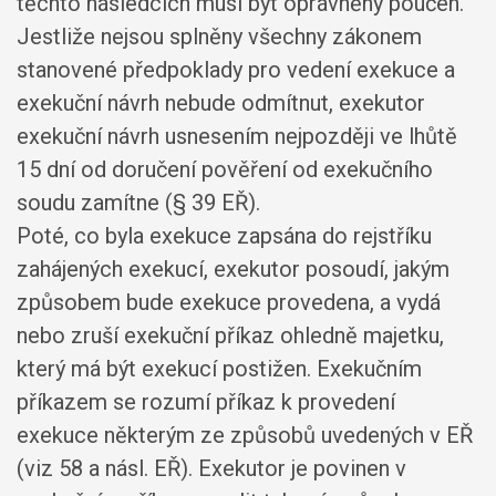
těchto následcích musí být oprávněný poučen.
Jestliže nejsou splněny všechny zákonem
stanovené předpoklady pro vedení exekuce a
exekuční návrh nebude odmítnut, exekutor
exekuční návrh usnesením nejpozději ve lhůtě
15 dní od doručení pověření od exekučního
soudu zamítne (§ 39 EŘ).
Poté, co byla exekuce zapsána do rejstříku
zahájených exekucí, exekutor posoudí, jakým
způsobem bude exekuce provedena, a vydá
nebo zruší exekuční příkaz ohledně majetku,
který má být exekucí postižen. Exekučním
příkazem se rozumí příkaz k provedení
exekuce některým ze způsobů uvedených v EŘ
(viz 58 a násl. EŘ). Exekutor je povinen v