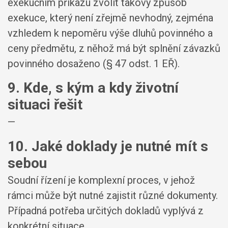
exekučním příkazu zvolit takový způsob
exekuce, který není zřejmě nevhodný, zejména
vzhledem k nepoměru výše dluhů povinného a
ceny předmětu, z něhož má být splnění závazků
povinného dosaženo (§ 47 odst. 1 EŘ).
9. Kde, s kým a kdy životní
situaci řešit
—
10. Jaké doklady je nutné mít s
sebou
Soudní řízení je komplexní proces, v jehož
rámci může být nutné zajistit různé dokumenty.
Případná potřeba určitých dokladů vyplývá z
konkrétní situace.