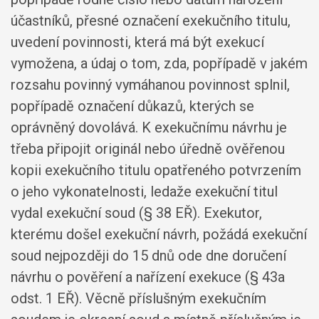
účastníků, přesné označení exekučního titulu,
uvedení povinnosti, která má být exekucí
vymožena, a údaj o tom, zda, popřípadě v jakém
rozsahu povinný vymáhanou povinnost splnil,
popřípadě označení důkazů, kterých se
oprávněný dovolává. K exekučnímu návrhu je
třeba připojit originál nebo úředně ověřenou
kopii exekučního titulu opatřeného potvrzením
o jeho vykonatelnosti, ledaže exekuční titul
vydal exekuční soud (§ 38 EŘ). Exekutor,
kterému došel exekuční návrh, požádá exekuční
soud nejpozději do 15 dnů ode dne doručení
návrhu o pověření a nařízení exekuce (§ 43a
odst. 1 EŘ). Věcně příslušným exekučním