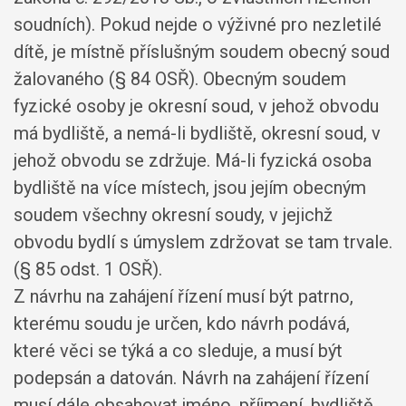
soudních). Pokud nejde o výživné pro nezletilé
dítě, je místně příslušným soudem obecný soud
žalovaného (§ 84 OSŘ). Obecným soudem
fyzické osoby je okresní soud, v jehož obvodu
má bydliště, a nemá-li bydliště, okresní soud, v
jehož obvodu se zdržuje. Má-li fyzická osoba
bydliště na více místech, jsou jejím obecným
soudem všechny okresní soudy, v jejichž
obvodu bydlí s úmyslem zdržovat se tam trvale.
(§ 85 odst. 1 OSŘ).
Z návrhu na zahájení řízení musí být patrno,
kterému soudu je určen, kdo návrh podává,
které věci se týká a co sleduje, a musí být
podepsán a datován. Návrh na zahájení řízení
musí dále obsahovat jméno, příjmení, bydliště