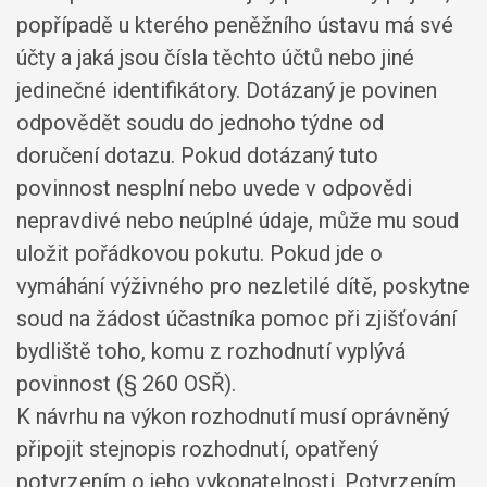
popřípadě u kterého peněžního ústavu má své
účty a jaká jsou čísla těchto účtů nebo jiné
jedinečné identifikátory. Dotázaný je povinen
odpovědět soudu do jednoho týdne od
doručení dotazu. Pokud dotázaný tuto
povinnost nesplní nebo uvede v odpovědi
nepravdivé nebo neúplné údaje, může mu soud
uložit pořádkovou pokutu. Pokud jde o
vymáhání výživného pro nezletilé dítě, poskytne
soud na žádost účastníka pomoc při zjišťování
bydliště toho, komu z rozhodnutí vyplývá
povinnost (§ 260 OSŘ).
K návrhu na výkon rozhodnutí musí oprávněný
připojit stejnopis rozhodnutí, opatřený
potvrzením o jeho vykonatelnosti. Potvrzením