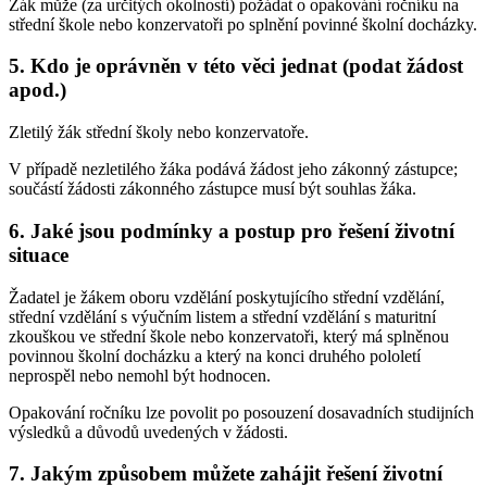
Žák může (za určitých okolností) požádat o opakování ročníku na
střední škole nebo konzervatoři po splnění povinné školní docházky.
5. Kdo je oprávněn v této věci jednat (podat žádost
apod.)
Zletilý žák střední školy nebo konzervatoře.
V případě nezletilého žáka podává žádost jeho zákonný zástupce;
součástí žádosti zákonného zástupce musí být souhlas žáka.
6. Jaké jsou podmínky a postup pro řešení životní
situace
Žadatel je žákem oboru vzdělání poskytujícího střední vzdělání,
střední vzdělání s výučním listem a střední vzdělání s maturitní
zkouškou ve střední škole nebo konzervatoři, který má splněnou
povinnou školní docházku a který na konci druhého pololetí
neprospěl nebo nemohl být hodnocen.
Opakování ročníku lze povolit po posouzení dosavadních studijních
výsledků a důvodů uvedených v žádosti.
7. Jakým způsobem můžete zahájit řešení životní