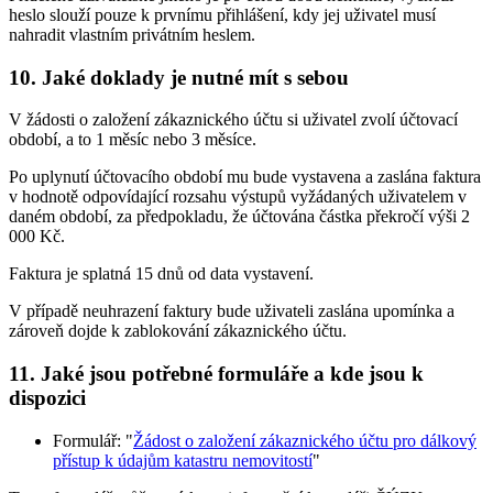
heslo slouží pouze k prvnímu přihlášení, kdy jej uživatel musí
nahradit vlastním privátním heslem.
10. Jaké doklady je nutné mít s sebou
V žádosti o založení zákaznického účtu si uživatel zvolí účtovací
období, a to 1 měsíc nebo 3 měsíce.
Po uplynutí účtovacího období mu bude vystavena a zaslána faktura
v hodnotě odpovídající rozsahu výstupů vyžádaných uživatelem v
daném období, za předpokladu, že účtována částka překročí výši 2
000 Kč.
Faktura je splatná 15 dnů od data vystavení.
V případě neuhrazení faktury bude uživateli zaslána upomínka a
zároveň dojde k zablokování zákaznického účtu.
11. Jaké jsou potřebné formuláře a kde jsou k
dispozici
Formulář: "
Žádost o založení zákaznického účtu pro dálkový
přístup k údajům katastru nemovitostí
"