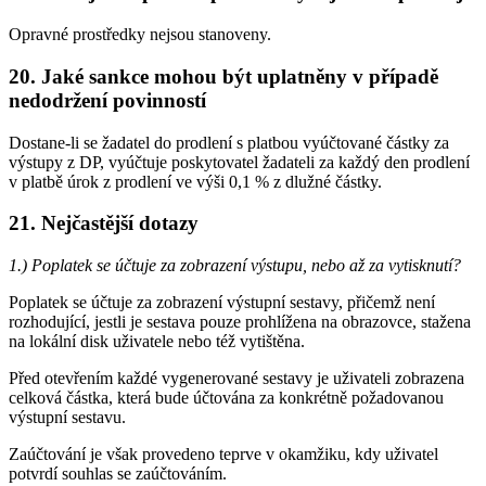
Opravné prostředky nejsou stanoveny.
20. Jaké sankce mohou být uplatněny v případě
nedodržení povinností
Dostane-li se žadatel do prodlení s platbou vyúčtované částky za
výstupy z DP, vyúčtuje poskytovatel žadateli za každý den prodlení
v platbě úrok z prodlení ve výši 0,1 % z dlužné částky.
21. Nejčastější dotazy
1.) Poplatek se účtuje za zobrazení výstupu, nebo až za vytisknutí?
Poplatek se účtuje za zobrazení výstupní sestavy, přičemž není
rozhodující, jestli je sestava pouze prohlížena na obrazovce, stažena
na lokální disk uživatele nebo též vytištěna.
Před otevřením každé vygenerované sestavy je uživateli zobrazena
celková částka, která bude účtována za konkrétně požadovanou
výstupní sestavu.
Zaúčtování je však provedeno teprve v okamžiku, kdy uživatel
potvrdí souhlas se zaúčtováním.