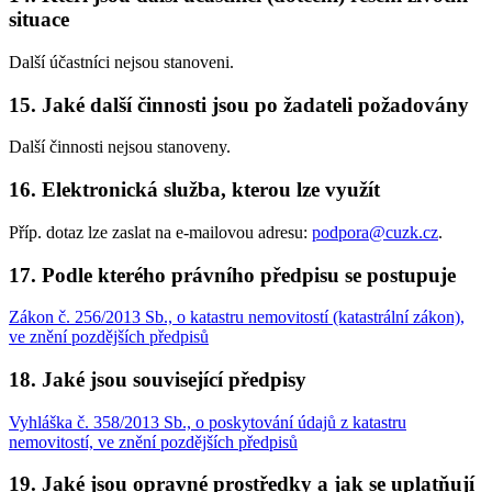
situace
Další účastníci nejsou stanoveni.
15. Jaké další činnosti jsou po žadateli požadovány
Další činnosti nejsou stanoveny.
16. Elektronická služba, kterou lze využít
Příp. dotaz lze zaslat na e-mailovou adresu:
podpora@cuzk.cz
.
17. Podle kterého právního předpisu se postupuje
Zákon č. 256/2013 Sb., o katastru nemovitostí (katastrální zákon),
ve znění pozdějších předpisů
18. Jaké jsou související předpisy
Vyhláška č. 358/2013 Sb., o poskytování údajů z katastru
nemovitostí, ve znění pozdějších předpisů
19. Jaké jsou opravné prostředky a jak se uplatňují