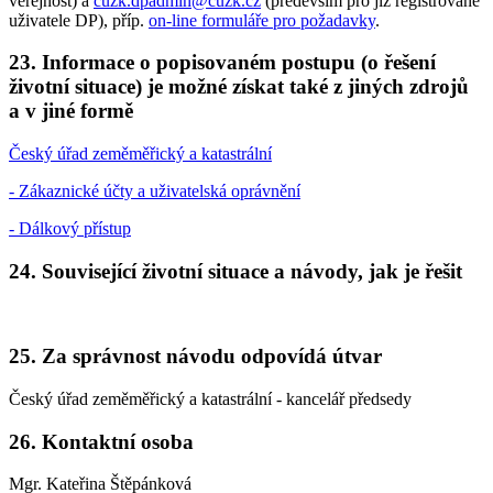
veřejnost) a
cuzk.dpadmin@cuzk.cz
(především pro již registrované
uživatele DP), příp.
on-line formuláře pro požadavky
.
23. Informace o popisovaném postupu (o řešení
životní situace) je možné získat také z jiných zdrojů
a v jiné formě
Český úřad zeměměřický a katastrální
- Zákaznické účty a uživatelská oprávnění
- Dálkový přístup
24. Související životní situace a návody, jak je řešit
25. Za správnost návodu odpovídá útvar
Český úřad zeměměřický a katastrální - kancelář předsedy
26. Kontaktní osoba
Mgr. Kateřina Štěpánková