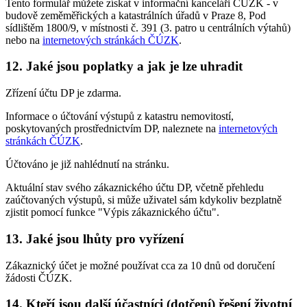
Tento formulář můžete získat v informační kanceláři ČÚZK - v
budově zeměměřických a katastrálních úřadů v Praze 8, Pod
sídlištěm 1800/9, v místnosti č. 391 (3. patro u centrálních výtahů)
nebo na
internetových stránkách ČÚZK
.
12. Jaké jsou poplatky a jak je lze uhradit
Zřízení účtu DP je zdarma.
Informace o účtování výstupů z katastru nemovitostí,
poskytovaných prostřednictvím DP, naleznete na
internetových
stránkách ČÚZK
.
Účtováno je již nahlédnutí na stránku.
Aktuální stav svého zákaznického účtu DP, včetně přehledu
zaúčtovaných výstupů, si může uživatel sám kdykoliv bezplatně
zjistit pomocí funkce "Výpis zákaznického účtu".
13. Jaké jsou lhůty pro vyřízení
Zákaznický účet je možné používat cca za 10 dnů od doručení
žádosti ČÚZK.
14. Kteří jsou další účastníci (dotčení) řešení životní