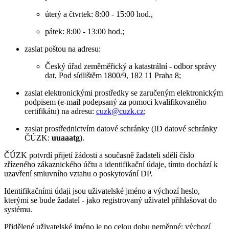
úterý a čtvrtek: 8:00 - 15:00 hod.,
pátek: 8:00 - 13:00 hod.;
zaslat poštou na adresu:
Český úřad zeměměřický a katastrální - odbor správy
dat, Pod sídlištěm 1800/9, 182 11 Praha 8;
zaslat elektronickými prostředky se zaručeným elektronickým
podpisem (e-mail podepsaný za pomoci kvalifikovaného
certifikátu) na adresu:
cuzk@cuzk.cz
;
zaslat prostřednictvím datové schránky (ID datové schránky
ČÚZK:
uuaaatg
).
ČÚZK potvrdí přijetí žádosti a současně žadateli sdělí číslo
zřízeného zákaznického účtu a identifikační údaje, tímto dochází k
uzavření smluvního vztahu o poskytování DP.
Identifikačními údaji jsou uživatelské jméno a výchozí heslo,
kterými se bude žadatel - jako registrovaný uživatel přihlašovat do
systému.
Přidělené uživatelské jméno je po celou dobu neměnné; výchozí