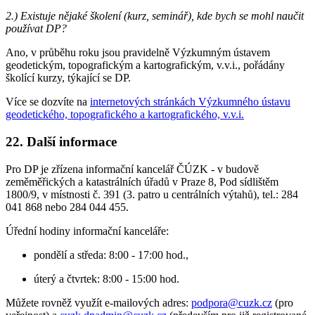
2.) Existuje nějaké školení (kurz, seminář), kde bych se mohl naučit
používat DP?
Ano, v průběhu roku jsou pravidelně Výzkumným ústavem
geodetickým, topografickým a kartografickým, v.v.i., pořádány
školící kurzy, týkající se DP.
Více se dozvíte na
internetových stránkách Výzkumného ústavu
geodetického, topografického a kartografického, v.v.i.
22. Další informace
Pro DP je zřízena informační kancelář ČÚZK - v budově
zeměměřických a katastrálních úřadů v Praze 8, Pod sídlištěm
1800/9, v místnosti č. 391 (3. patro u centrálních výtahů), tel.: 284
041 868 nebo 284 044 455.
Úřední hodiny informační kanceláře:
pondělí a středa: 8:00 - 17:00 hod.,
úterý a čtvrtek: 8:00 - 15:00 hod.
Můžete rovněž využít e-mailových adres:
podpora@cuzk.cz
(pro