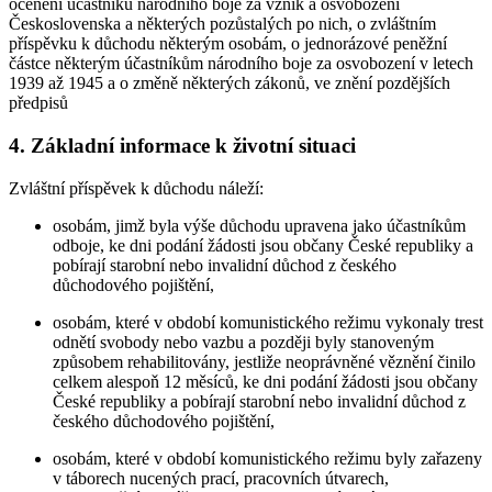
ocenění účastníků národního boje za vznik a osvobození
Československa a některých pozůstalých po nich, o zvláštním
příspěvku k důchodu některým osobám, o jednorázové peněžní
částce některým účastníkům národního boje za osvobození v letech
1939 až 1945 a o změně některých zákonů, ve znění pozdějších
předpisů
4. Základní informace k životní situaci
Zvláštní příspěvek k důchodu náleží:
osobám, jimž byla výše důchodu upravena jako účastníkům
odboje, ke dni podání žádosti jsou občany České republiky a
pobírají starobní nebo invalidní důchod z českého
důchodového pojištění,
osobám, které v období komunistického režimu vykonaly trest
odnětí svobody nebo vazbu a později byly stanoveným
způsobem rehabilitovány, jestliže neoprávněné věznění činilo
celkem alespoň 12 měsíců, ke dni podání žádosti jsou občany
České republiky a pobírají starobní nebo invalidní důchod z
českého důchodového pojištění,
osobám, které v období komunistického režimu byly zařazeny
v táborech nucených prací, pracovních útvarech,