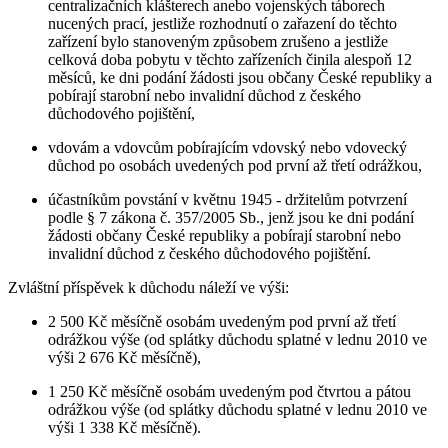
centralizačních klášterech anebo vojenských táborech
nucených prací, jestliže rozhodnutí o zařazení do těchto
zařízení bylo stanoveným způsobem zrušeno a jestliže
celková doba pobytu v těchto zařízeních činila alespoň 12
měsíců, ke dni podání žádosti jsou občany České republiky a
pobírají starobní nebo invalidní důchod z českého
důchodového pojištění,
vdovám a vdovcům pobírajícím vdovský nebo vdovecký
důchod po osobách uvedených pod první až třetí odrážkou,
účastníkům povstání v květnu 1945 - držitelům potvrzení
podle § 7 zákona č. 357/2005 Sb., jenž jsou ke dni podání
žádosti občany České republiky a pobírají starobní nebo
invalidní důchod z českého důchodového pojištění.
Zvláštní příspěvek k důchodu náleží ve výši:
2 500 Kč měsíčně osobám uvedeným pod první až třetí
odrážkou výše (od splátky důchodu splatné v lednu 2010 ve
výši 2 676 Kč měsíčně),
1 250 Kč měsíčně osobám uvedeným pod čtvrtou a pátou
odrážkou výše (od splátky důchodu splatné v lednu 2010 ve
výši 1 338 Kč měsíčně).