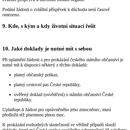
Podání žádosti o zvláštní příspěvek k důchodu není časově
omezeno.
9. Kde, s kým a kdy životní situaci řešit
10. Jaké doklady je nutné mít s sebou
Při uplatnění žádosti a pro prokázání českého státního občanství je
nutné mít k dispozici některý z těchto dokladů:
platný občanský průkaz,
platný cestovní pas České republiky,
ověřený doklad (osvědčení) o státním občanství České
republiky.
Uplatňuje-li žádost pro oprávněného jeho zmocněnec, musí
předložit též písemnou plnou moc.
K prokázání rozhodných skutečností ve většině případů slouží
doklady, které má Česká správa sociálního zabezpečení již založeny