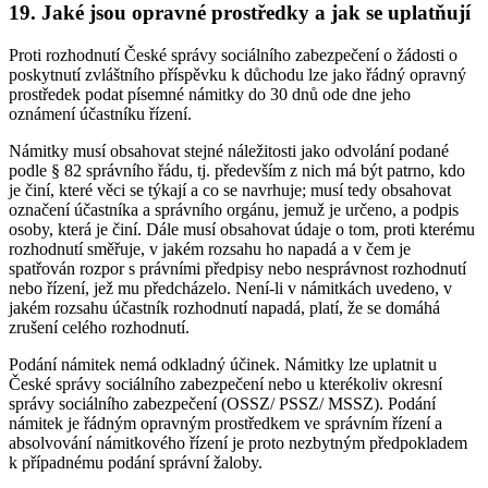
19. Jaké jsou opravné prostředky a jak se uplatňují
Proti rozhodnutí České správy sociálního zabezpečení o žádosti o
poskytnutí zvláštního příspěvku k důchodu lze jako řádný opravný
prostředek podat písemné námitky do 30 dnů ode dne jeho
oznámení účastníku řízení.
Námitky musí obsahovat stejné náležitosti jako odvolání podané
podle § 82 správního řádu, tj. především z nich má být patrno, kdo
je činí, které věci se týkají a co se navrhuje; musí tedy obsahovat
označení účastníka a správního orgánu, jemuž je určeno, a podpis
osoby, která je činí. Dále musí obsahovat údaje o tom, proti kterému
rozhodnutí směřuje, v jakém rozsahu ho napadá a v čem je
spatřován rozpor s právními předpisy nebo nesprávnost rozhodnutí
nebo řízení, jež mu předcházelo. Není-li v námitkách uvedeno, v
jakém rozsahu účastník rozhodnutí napadá, platí, že se domáhá
zrušení celého rozhodnutí.
Podání námitek nemá odkladný účinek. Námitky lze uplatnit u
České správy sociálního zabezpečení nebo u kterékoliv okresní
správy sociálního zabezpečení (OSSZ/ PSSZ/ MSSZ). Podání
námitek je řádným opravným prostředkem ve správním řízení a
absolvování námitkového řízení je proto nezbytným předpokladem
k případnému podání správní žaloby.