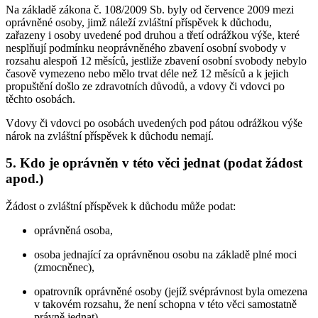
Na základě zákona č. 108/2009 Sb. byly od července 2009 mezi
oprávněné osoby, jimž náleží zvláštní příspěvek k důchodu,
zařazeny i osoby uvedené pod druhou a třetí odrážkou výše, které
nesplňují podmínku neoprávněného zbavení osobní svobody v
rozsahu alespoň 12 měsíců, jestliže zbavení osobní svobody nebylo
časově vymezeno nebo mělo trvat déle než 12 měsíců a k jejich
propuštění došlo ze zdravotních důvodů, a vdovy či vdovci po
těchto osobách.
Vdovy či vdovci po osobách uvedených pod pátou odrážkou výše
nárok na zvláštní příspěvek k důchodu nemají.
5. Kdo je oprávněn v této věci jednat (podat žádost
apod.)
Žádost o zvláštní příspěvek k důchodu může podat:
oprávněná osoba,
osoba jednající za oprávněnou osobu na základě plné moci
(zmocněnec),
opatrovník oprávněné osoby (jejíž svéprávnost byla omezena
v takovém rozsahu, že není schopna v této věci samostatně
právně jednat).