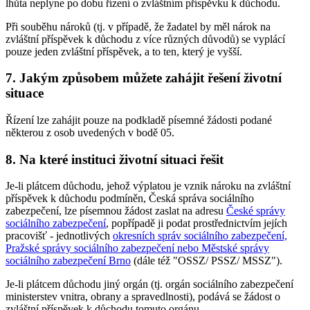
lhůta neplyne po dobu řízení o zvláštním příspěvku k důchodu.
Při souběhu nároků (tj. v případě, že žadatel by měl nárok na
zvláštní příspěvek k důchodu z více různých důvodů) se vyplácí
pouze jeden zvláštní příspěvek, a to ten, který je vyšší.
7. Jakým způsobem můžete zahájit řešení životní
situace
Řízení lze zahájit pouze na podkladě písemné žádosti podané
některou z osob uvedených v bodě 05.
8. Na které instituci životní situaci řešit
Je-li plátcem důchodu, jehož výplatou je vznik nároku na zvláštní
příspěvek k důchodu podmíněn, Česká správa sociálního
zabezpečení, lze písemnou žádost zaslat na adresu
České správy
sociálního zabezpečení
, popřípadě ji podat prostřednictvím jejích
pracovišť - jednotlivých
okresních správ sociálního zabezpečení,
Pražské správy sociálního zabezpečení nebo Městské správy
sociálního zabezpečení Brno
(dále též "OSSZ/ PSSZ/ MSSZ").
Je-li plátcem důchodu jiný orgán (tj. orgán sociálního zabezpečení
ministerstev vnitra, obrany a spravedlnosti), podává se žádost o
zvláštní příspěvek k důchodu tomuto orgánu.