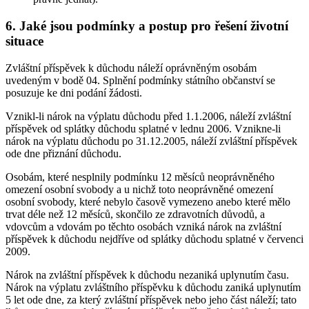
6. Jaké jsou podmínky a postup pro řešení životní
situace
Zvláštní příspěvek k důchodu náleží oprávněným osobám
uvedeným v bodě 04. Splnění podmínky státního občanství se
posuzuje ke dni podání žádosti.
Vznikl-li nárok na výplatu důchodu před 1.1.2006, náleží zvláštní
příspěvek od splátky důchodu splatné v lednu 2006. Vznikne-li
nárok na výplatu důchodu po 31.12.2005, náleží zvláštní příspěvek
ode dne přiznání důchodu.
Osobám, které nesplnily podmínku 12 měsíců neoprávněného
omezení osobní svobody a u nichž toto neoprávněné omezení
osobní svobody, které nebylo časově vymezeno anebo které mělo
trvat déle než 12 měsíců, skončilo ze zdravotních důvodů, a
vdovcům a vdovám po těchto osobách vzniká nárok na zvláštní
příspěvek k důchodu nejdříve od splátky důchodu splatné v červenci
2009.
Nárok na zvláštní příspěvek k důchodu nezaniká uplynutím času.
Nárok na výplatu zvláštního příspěvku k důchodu zaniká uplynutím
5 let ode dne, za který zvláštní příspěvek nebo jeho část náleží; tato