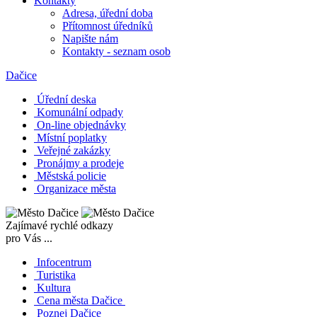
Kontakty
Adresa, úřední doba
Přítomnost úředníků
Napište nám
Kontakty - seznam osob
Dačice
Úřední deska
Komunální odpady
On-line objednávky
Místní poplatky
Veřejné zakázky
Pronájmy a prodeje
Městská policie
Organizace města
Zajímavé rychlé odkazy
pro Vás ...
Infocentrum
Turistika
Kultura
Cena města Dačice
Poznej Dačice