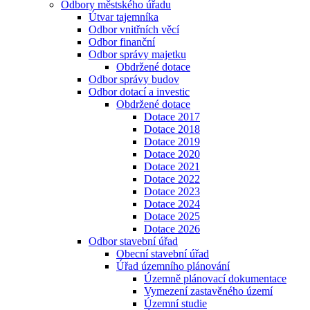
Odbory městského úřadu
Útvar tajemníka
Odbor vnitřních věcí
Odbor finanční
Odbor správy majetku
Obdržené dotace
Odbor správy budov
Odbor dotací a investic
Obdržené dotace
Dotace 2017
Dotace 2018
Dotace 2019
Dotace 2020
Dotace 2021
Dotace 2022
Dotace 2023
Dotace 2024
Dotace 2025
Dotace 2026
Odbor stavební úřad
Obecní stavební úřad
Úřad územního plánování
Územně plánovací dokumentace
Vymezení zastavěného území
Územní studie