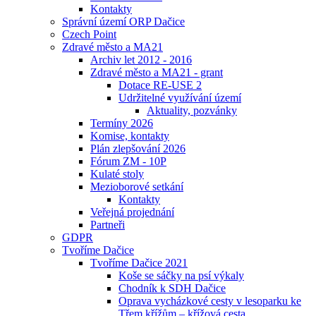
Kontakty
Správní území ORP Dačice
Czech Point
Zdravé město a MA21
Archiv let 2012 - 2016
Zdravé město a MA21 - grant
Dotace RE-USE 2
Udržitelné využívání území
Aktuality, pozvánky
Termíny 2026
Komise, kontakty
Plán zlepšování 2026
Fórum ZM - 10P
Kulaté stoly
Mezioborové setkání
Kontakty
Veřejná projednání
Partneři
GDPR
Tvoříme Dačice
Tvoříme Dačice 2021
Koše se sáčky na psí výkaly
Chodník k SDH Dačice
Oprava vycházkové cesty v lesoparku ke
Třem křížům – křížová cesta