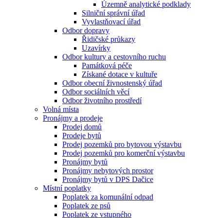
Územně analytické podklady
Silniční správní úřad
Vyvlastňovací úřad
Odbor dopravy
Řidičské průkazy
Uzavírky
Odbor kultury a cestovního ruchu
Památková péče
Získané dotace v kultuře
Odbor obecní živnostenský úřad
Odbor sociálních věcí
Odbor životního prostředí
Volná místa
Pronájmy a prodeje
Prodej domů
Prodeje bytů
Prodej pozemků pro bytovou výstavbu
Prodej pozemků pro komerční výstavbu
Pronájmy bytů
Pronájmy nebytových prostor
Pronájmy bytů v DPS Dačice
Místní poplatky
Poplatek za komunální odpad
Poplatek ze psů
Poplatek ze vstupného