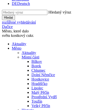
DE
Deutsch
Hledaný výraz
Hledat
rozšířené vyhledávání
Dačice
Město, které dalo
světu kostkový cukr.
Aktuality
Město
Aktuality
Místní části
Bílkov
Borek
Chlumec
Dolní Němčice
Hostkovice
Hradišťko
Lipolec
Malý Pěčín
Prostřední Vydří
Toužín
Velký Pěčín