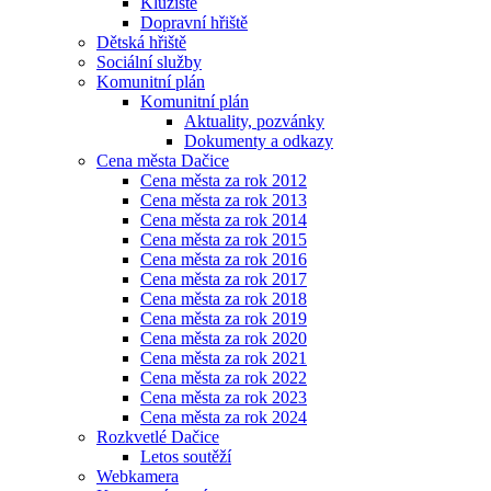
Kluziště
Dopravní hřiště
Dětská hřiště
Sociální služby
Komunitní plán
Komunitní plán
Aktuality, pozvánky
Dokumenty a odkazy
Cena města Dačice
Cena města za rok 2012
Cena města za rok 2013
Cena města za rok 2014
Cena města za rok 2015
Cena města za rok 2016
Cena města za rok 2017
Cena města za rok 2018
Cena města za rok 2019
Cena města za rok 2020
Cena města za rok 2021
Cena města za rok 2022
Cena města za rok 2023
Cena města za rok 2024
Rozkvetlé Dačice
Letos soutěží
Webkamera