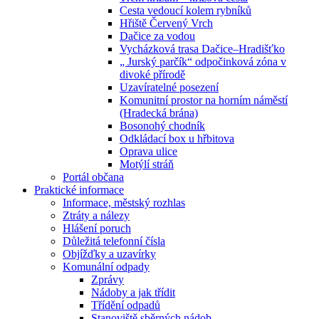
Cesta vedoucí kolem rybníků
Hřiště Červený Vrch
Dačice za vodou
Vycházková trasa Dačice–Hradišťko
„ Jurský parčík“ odpočinková zóna v
divoké přírodě
Uzavíratelné posezení
Komunitní prostor na horním náměstí
(Hradecká brána)
Bosonohý chodník
Odkládací box u hřbitova
Oprava ulice
Motýlí stráň
Portál občana
Praktické informace
Informace, městský rozhlas
Ztráty a nálezy
Hlášení poruch
Důležitá telefonní čísla
Objížďky a uzavírky
Komunální odpady
Zprávy
Nádoby a jak třídit
Třídění odpadů
Stanoviště sběrných nádob