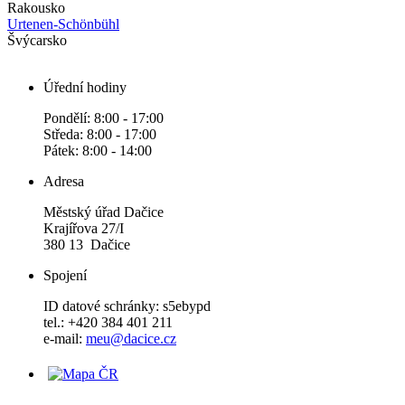
Rakousko
Urtenen-Schönbühl
Švýcarsko
Úřední hodiny
Pondělí: 8:00 - 17:00
Středa: 8:00 - 17:00
Pátek: 8:00 - 14:00
Adresa
Městský úřad Dačice
Krajířova 27/I
380 13 Dačice
Spojení
ID datové schránky: s5ebypd
tel.: +420 384 401 211
e-mail:
meu@dacice.cz