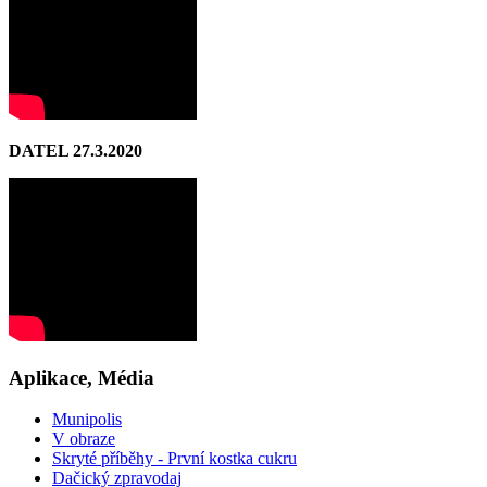
DATEL 27.3.2020
Aplikace, Média
Munipolis
V obraze
Skryté příběhy - První kostka cukru
Dačický zpravodaj