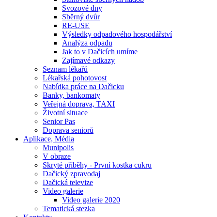
Svozové dny
Sběrný dvůr
RE-USE
Výsledky odpadového hospodářství
Analýza odpadu
Jak to v Dačicích umíme
Zajímavé odkazy
Seznam lékařů
Lékařská pohotovost
Nabídka práce na Dačicku
Banky, bankomaty
Veřejná doprava, TAXI
Životní situace
Senior Pas
Doprava seniorů
Aplikace, Média
Munipolis
V obraze
Skryté příběhy - První kostka cukru
Dačický zpravodaj
Dačická televize
Video galerie
Video galerie 2020
Tematická stezka