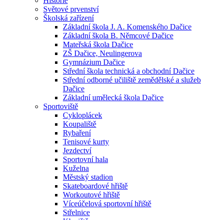
Historie
Světové prvenství
Školská zařízení
Základní škola J. A. Komenského Dačice
Základní škola B. Němcové Dačice
Mateřská škola Dačice
ZŠ Dačice, Neulingerova
Gymnázium Dačice
Střední škola technická a obchodní Dačice
Střední odborné učiliště zemědělské a služeb
Dačice
Základní umělecká škola Dačice
Sportoviště
Cykloplácek
Koupaliště
Rybaření
Tenisové kurty
Jezdectví
Sportovní hala
Kuželna
Městský stadion
Skateboardové hřiště
Workoutové hřiště
Víceúčelová sportovní hřiště
Střelnice