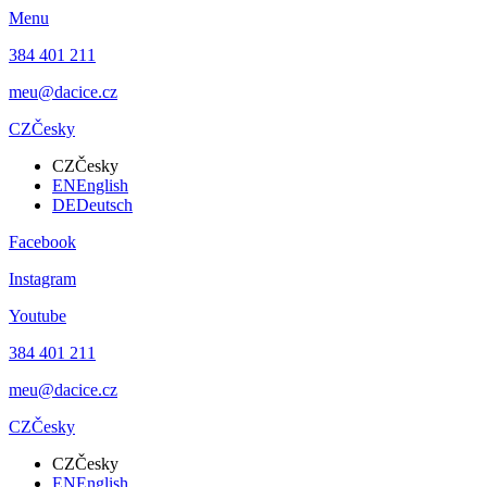
Menu
384 401 211
meu@dacice.cz
CZ
Česky
CZ
Česky
EN
English
DE
Deutsch
Facebook
Instagram
Youtube
384 401 211
meu@dacice.cz
CZ
Česky
CZ
Česky
EN
English