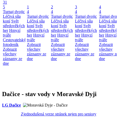
31
5
1
2
3
4
Turnaj dvojic
4
4
4
4
Léčivá síla
Turnaj dvojic
Turnaj dvojic
Turnaj dvojic
Turnaj dvo
koní
Svět
Léčivá síla
Léčivá síla
Léčivá síla
Léčivá síla
středověkých
koní
Svět
koní
Svět
koní
Svět
koní
Svět
her
Hmyzí
středověkých
středověkých
středověkých
středověk
tváře
her
Hmyzí
her
Hmyzí
her
Hmyzí
her
Hmyzí
Cestovatelský
tváře
tváře
tváře
tváře
fotodeník
Zobrazit
Zobrazit
Zobrazit
Zobrazit
Zobrazit
všechny
všechny
všechny
všechny
všechny
záznamy ze
záznamy ze
záznamy ze
záznamy z
záznamy ze
dne
dne
dne
dne
dne
Dačice - stav vody v Moravské Dyji
LG Dačice
Zjednodušená verze stránek nejen pro seniory