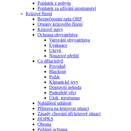
Poplatek z pobytu
Poplatek za užívání prostranství
Krizové řízení
Bezpečnostní rada ORP
Orgány krizového řízení
Krizové stavy
Ochrana obyvatelstva
Varování obyvatelstva
Evakuace
Ukrytí
Nouzové přežití
Co dělat když
Povodně
Blackout
Požár
Klimatické jevy
Dopravní nehoda
Podezřelé věci
Útok, terorismus
Nahlášení události
Příprava na krizovou situaci
Zásady chování při krizové situaci
HOPKS
Obrana
Požární ochrana