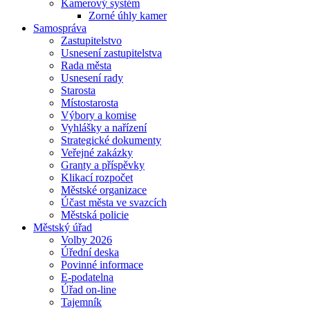
Kamerový systém
Zorné úhly kamer
Samospráva
Zastupitelstvo
Usnesení zastupitelstva
Rada města
Usnesení rady
Starosta
Místostarosta
Výbory a komise
Vyhlášky a nařízení
Strategické dokumenty
Veřejné zakázky
Granty a příspěvky
Klikací rozpočet
Městské organizace
Účast města ve svazcích
Městská policie
Městský úřad
Volby 2026
Úřední deska
Povinné informace
E-podatelna
Úřad on-line
Tajemník