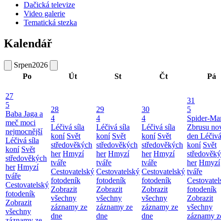
Dačická televize
Video galerie
Tematická stezka
Kalendář
Srpen
2026
Po
Út
St
Čt
Pá
27
31
5
28
29
30
5
Baba Jaga a
4
4
4
Spider-Ma
meč moci
Léčivá síla
Léčivá síla
Léčivá síla
Zbrusu no
nejmocnější
koní
Svět
koní
Svět
koní
Svět
den
Léčivá
Léčivá síla
středověkých
středověkých
středověkých
koní
Svět
koní
Svět
her
Hmyzí
her
Hmyzí
her
Hmyzí
středověk
středověkých
tváře
tváře
tváře
her
Hmyzí
her
Hmyzí
Cestovatelský
Cestovatelský
Cestovatelský
tváře
tváře
fotodeník
fotodeník
fotodeník
Cestovatel
Cestovatelský
Zobrazit
Zobrazit
Zobrazit
fotodeník
fotodeník
všechny
všechny
všechny
Zobrazit
Zobrazit
záznamy ze
záznamy ze
záznamy ze
všechny
všechny
dne
dne
dne
záznamy z
záznamy ze