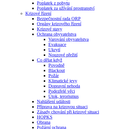
Poplatek z pobytu
Poplatek za užívání prostranství
Krizové řízení
Bezpečnostní rada ORP
Orgány krizového řízení
Krizové stavy
Ochrana obyvatelstva
Varování obyvatelstva
Evakuace
Ukrytí
Nouzové přežití
Co dělat když
Povodně
Blackout
Požár
Klimatické jevy
Dopravní nehoda
Podezřelé věci
Útok, terorismus
Nahlášení události
Příprava na krizovou situaci
Zásady chování při krizové situaci
HOPKS
Obrana
Požární ochrana