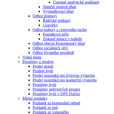
Územně analytické podklady
Silniční správní úřad
Vyvlastňovací úřad
Odbor dopravy
Řidičské průkazy
Uzavírky
Odbor kultury a cestovního ruchu
Památková péče
Získané dotace v kultuře
Odbor obecní živnostenský úřad
Odbor sociálních věcí
Odbor životního prostředí
Volná místa
Pronájmy a prodeje
Prodej domů
Prodeje bytů
Prodej pozemků pro bytovou výstavbu
Prodej pozemků pro komerční výstavbu
Pronájmy bytů
Pronájmy nebytových prostor
Pronájmy bytů v DPS Dačice
Místní poplatky
Poplatek za komunální odpad
Poplatek ze psů
Poplatek ze vstupného