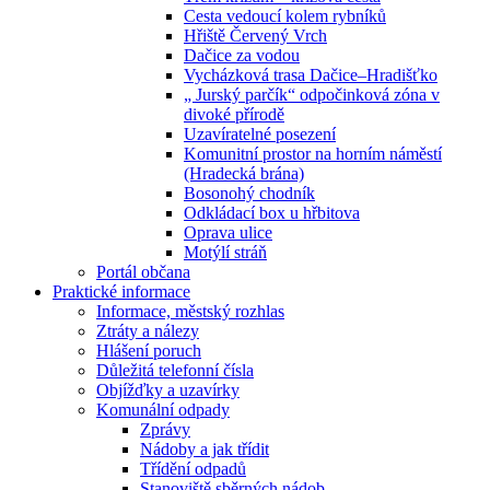
Cesta vedoucí kolem rybníků
Hřiště Červený Vrch
Dačice za vodou
Vycházková trasa Dačice–Hradišťko
„ Jurský parčík“ odpočinková zóna v
divoké přírodě
Uzavíratelné posezení
Komunitní prostor na horním náměstí
(Hradecká brána)
Bosonohý chodník
Odkládací box u hřbitova
Oprava ulice
Motýlí stráň
Portál občana
Praktické informace
Informace, městský rozhlas
Ztráty a nálezy
Hlášení poruch
Důležitá telefonní čísla
Objížďky a uzavírky
Komunální odpady
Zprávy
Nádoby a jak třídit
Třídění odpadů
Stanoviště sběrných nádob