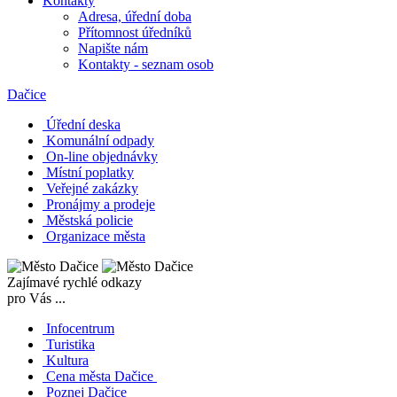
Kontakty
Adresa, úřední doba
Přítomnost úředníků
Napište nám
Kontakty - seznam osob
Dačice
Úřední deska
Komunální odpady
On-line objednávky
Místní poplatky
Veřejné zakázky
Pronájmy a prodeje
Městská policie
Organizace města
Zajímavé rychlé odkazy
pro Vás ...
Infocentrum
Turistika
Kultura
Cena města Dačice
Poznej Dačice