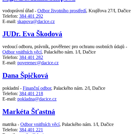
vodoprávní úřad -
Odbor životního prostředí
,
Krajířova 27/I, Dačice
Telefon:
384 401 292
E-mail:
skapova@dacice.cz
JUDr. Eva Škodová
vedoucí odboru, právník, pověřenec pro ochranu osobních údajů -
Odbor vnitřních věcí
,
Palackého nám. 1/I, Dačice
Telefon:
384 401 282
E-mail:
poverenec@dacice.cz
Dana Špičková
pokladní -
Finanční odbor
,
Palackého nám. 2/I, Dačice
Telefon:
384 401 218
E-mail:
pokladna@dacice.cz
Markéta Šťastná
matrika -
Odbor vnitřních věcí
,
Palackého nám. 1/I, Dačice
Telefon:
384 401 221