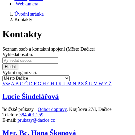
Webkamera
Úvodní stránka
Kontakty
Kontakty
Seznam osob a kontaktní spojení (Město Dačice)
Vyhledat osobu:
Hledat
Vybrat organizaci:
Vše
A
B
C
Č
D
F
G
H
CH
J
K
L
M
N
P
S
Š
U
V
W
Z
Ž
Lucie Šindelářová
řidičské průkazy -
Odbor dopravy
,
Krajířova 27/I, Dačice
Telefon:
384 401 259
E-mail:
prukazy@dacice.cz
Mgr. Bc. Hana Škapová