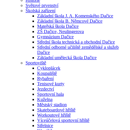
Historie
Světové prvenství
Školská zařízení
Základní škola J. A. Komenského Dačice
Základní škola B. Němcové Dačice
Mateřská škola Dačice
ZŠ Dačice, Neulingerova
Gymnázium Dačice
Střední škola technická a obchodní Dačice
Střední odborné učiliště zemědělské a služeb
Dačice
Základní umělecká škola Dačice
Sportoviště
Cykloplácek
Koupaliště
Rybaření
Tenisové kurty
Jezdectví
Sportovní hala
Kuželna
Městský stadion
Skateboardové hřiště
Workoutové hřiště
Víceúčelová sportovní hřiště
Střelnice