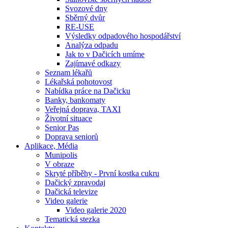
Svozové dny
Sběrný dvůr
RE-USE
Výsledky odpadového hospodářství
Analýza odpadu
Jak to v Dačicích umíme
Zajímavé odkazy
Seznam lékařů
Lékařská pohotovost
Nabídka práce na Dačicku
Banky, bankomaty
Veřejná doprava, TAXI
Životní situace
Senior Pas
Doprava seniorů
Aplikace, Média
Munipolis
V obraze
Skryté příběhy - První kostka cukru
Dačický zpravodaj
Dačická televize
Video galerie
Video galerie 2020
Tematická stezka