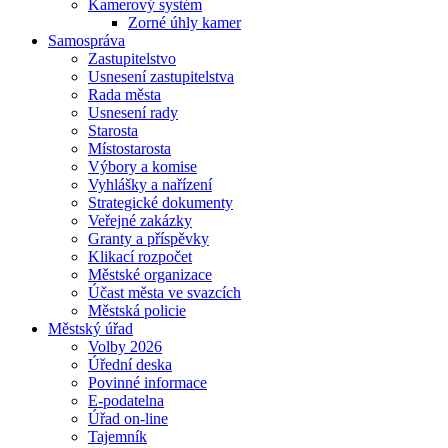
Kamerový systém
Zorné úhly kamer
Samospráva
Zastupitelstvo
Usnesení zastupitelstva
Rada města
Usnesení rady
Starosta
Místostarosta
Výbory a komise
Vyhlášky a nařízení
Strategické dokumenty
Veřejné zakázky
Granty a příspěvky
Klikací rozpočet
Městské organizace
Účast města ve svazcích
Městská policie
Městský úřad
Volby 2026
Úřední deska
Povinné informace
E-podatelna
Úřad on-line
Tajemník