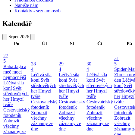
Napište nám
Kontakty - seznam osob
Kalendář
Srpen
2026
Po
Út
St
Čt
Pá
27
31
5
28
29
30
5
Baba Jaga a
4
4
4
Spider-Ma
meč moci
Léčivá síla
Léčivá síla
Léčivá síla
Zbrusu no
nejmocnější
koní
Svět
koní
Svět
koní
Svět
den
Léčivá
Léčivá síla
středověkých
středověkých
středověkých
koní
Svět
koní
Svět
her
Hmyzí
her
Hmyzí
her
Hmyzí
středověk
středověkých
tváře
tváře
tváře
her
Hmyzí
her
Hmyzí
Cestovatelský
Cestovatelský
Cestovatelský
tváře
tváře
fotodeník
fotodeník
fotodeník
Cestovatel
Cestovatelský
Zobrazit
Zobrazit
Zobrazit
fotodeník
fotodeník
všechny
všechny
všechny
Zobrazit
Zobrazit
záznamy ze
záznamy ze
záznamy ze
všechny
všechny
dne
dne
dne
záznamy z
záznamy ze
dne