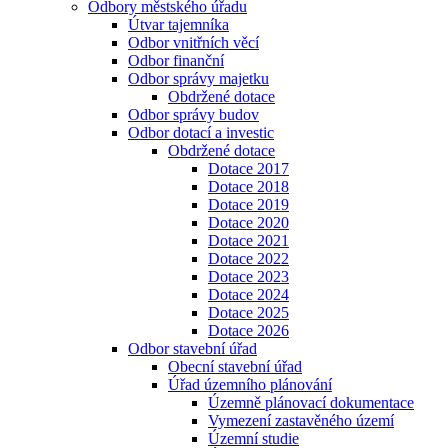
Odbory městského úřadu
Útvar tajemníka
Odbor vnitřních věcí
Odbor finanční
Odbor správy majetku
Obdržené dotace
Odbor správy budov
Odbor dotací a investic
Obdržené dotace
Dotace 2017
Dotace 2018
Dotace 2019
Dotace 2020
Dotace 2021
Dotace 2022
Dotace 2023
Dotace 2024
Dotace 2025
Dotace 2026
Odbor stavební úřad
Obecní stavební úřad
Úřad územního plánování
Územně plánovací dokumentace
Vymezení zastavěného území
Územní studie