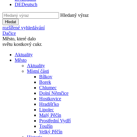
DE
Deutsch
Hledaný výraz
Hledat
rozšířené vyhledávání
Dačice
Město, které dalo
světu kostkový cukr.
Aktuality
Město
Aktuality
Místní části
Bílkov
Borek
Chlumec
Dolní Němčice
Hostkovice
Hradišťko
Lipolec
Malý Pěčín
Prostřední Vydří
Toužín
Velký Pěčín