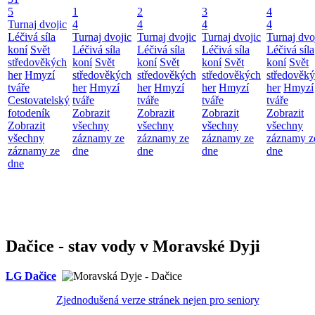
5
1
2
3
4
Turnaj dvojic
4
4
4
4
Léčivá síla
Turnaj dvojic
Turnaj dvojic
Turnaj dvojic
Turnaj dvo
koní
Svět
Léčivá síla
Léčivá síla
Léčivá síla
Léčivá síla
středověkých
koní
Svět
koní
Svět
koní
Svět
koní
Svět
her
Hmyzí
středověkých
středověkých
středověkých
středověk
tváře
her
Hmyzí
her
Hmyzí
her
Hmyzí
her
Hmyzí
Cestovatelský
tváře
tváře
tváře
tváře
fotodeník
Zobrazit
Zobrazit
Zobrazit
Zobrazit
Zobrazit
všechny
všechny
všechny
všechny
všechny
záznamy ze
záznamy ze
záznamy ze
záznamy z
záznamy ze
dne
dne
dne
dne
dne
Dačice - stav vody v Moravské Dyji
LG Dačice
Zjednodušená verze stránek nejen pro seniory