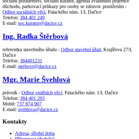
sociální poradenství, sociální kurátor, agenda zvláštního příjemce
důchodu, parkovací průkazy pro osoby se zdravot. postižením -
Odbor sociálních věcí
,
Palackého nám. 1/I, Dačice
Telefon:
384 401 249
E-mail:
soc.kurator@dacice.cz
Ing. Radka Štěrbová
referentka stavebního úřadu -
Odbor stavební úřad
,
Krajířova 27/I,
Dačice
Telefon:
384401231
E-mail:
sterbovr@dacice.cz
Mgr. Marie Švehlová
právník -
Odbor vnitřních věcí
,
Palackého nám. 1/I, Dačice
Telefon:
384 401 293
Mobil:
737 874 907
E-mail:
svehlova@dacice.cz
Kontakty
Adresa, úřední doba
Přítomnost úředníků