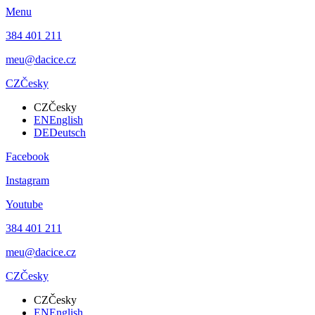
Menu
384 401 211
meu@dacice.cz
CZ
Česky
CZ
Česky
EN
English
DE
Deutsch
Facebook
Instagram
Youtube
384 401 211
meu@dacice.cz
CZ
Česky
CZ
Česky
EN
English