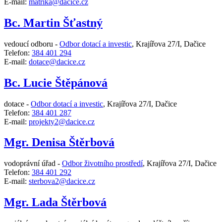
E-mail:
matrika@dacice.cz
Bc. Martin Šťastný
vedoucí odboru -
Odbor dotací a investic
,
Krajířova 27/I, Dačice
Telefon:
384 401 294
E-mail:
dotace@dacice.cz
Bc. Lucie Štěpánová
dotace -
Odbor dotací a investic
,
Krajířova 27/I, Dačice
Telefon:
384 401 287
E-mail:
projekty2@dacice.cz
Mgr. Denisa Štěrbová
vodoprávní úřad -
Odbor životního prostředí
,
Krajířova 27/I, Dačice
Telefon:
384 401 292
E-mail:
sterbova2@dacice.cz
Mgr. Lada Štěrbová