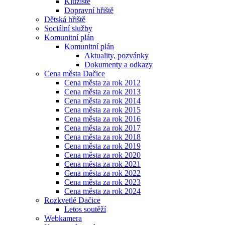
Kluziště
Dopravní hřiště
Dětská hřiště
Sociální služby
Komunitní plán
Komunitní plán
Aktuality, pozvánky
Dokumenty a odkazy
Cena města Dačice
Cena města za rok 2012
Cena města za rok 2013
Cena města za rok 2014
Cena města za rok 2015
Cena města za rok 2016
Cena města za rok 2017
Cena města za rok 2018
Cena města za rok 2019
Cena města za rok 2020
Cena města za rok 2021
Cena města za rok 2022
Cena města za rok 2023
Cena města za rok 2024
Rozkvetlé Dačice
Letos soutěží
Webkamera