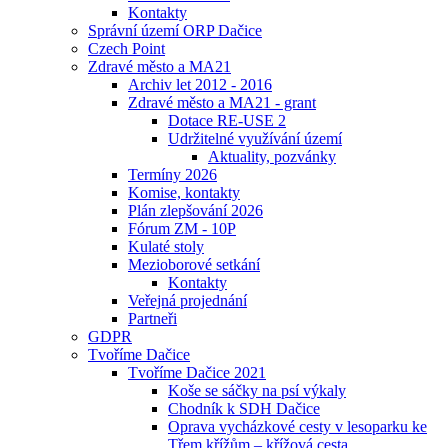
Kontakty
Správní území ORP Dačice
Czech Point
Zdravé město a MA21
Archiv let 2012 - 2016
Zdravé město a MA21 - grant
Dotace RE-USE 2
Udržitelné využívání území
Aktuality, pozvánky
Termíny 2026
Komise, kontakty
Plán zlepšování 2026
Fórum ZM - 10P
Kulaté stoly
Mezioborové setkání
Kontakty
Veřejná projednání
Partneři
GDPR
Tvoříme Dačice
Tvoříme Dačice 2021
Koše se sáčky na psí výkaly
Chodník k SDH Dačice
Oprava vycházkové cesty v lesoparku ke
Třem křížům – křížová cesta