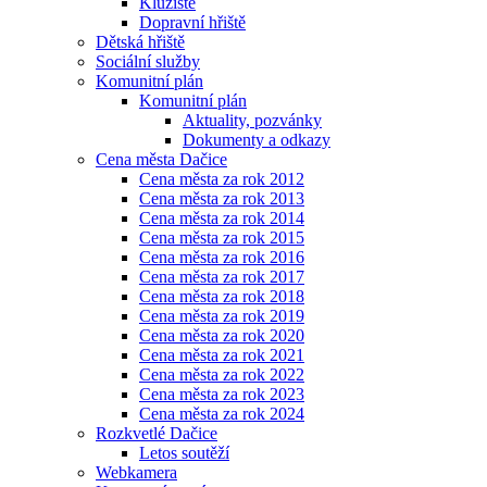
Kluziště
Dopravní hřiště
Dětská hřiště
Sociální služby
Komunitní plán
Komunitní plán
Aktuality, pozvánky
Dokumenty a odkazy
Cena města Dačice
Cena města za rok 2012
Cena města za rok 2013
Cena města za rok 2014
Cena města za rok 2015
Cena města za rok 2016
Cena města za rok 2017
Cena města za rok 2018
Cena města za rok 2019
Cena města za rok 2020
Cena města za rok 2021
Cena města za rok 2022
Cena města za rok 2023
Cena města za rok 2024
Rozkvetlé Dačice
Letos soutěží
Webkamera