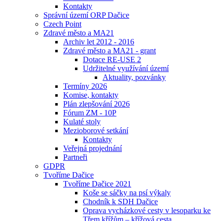
Kontakty
Správní území ORP Dačice
Czech Point
Zdravé město a MA21
Archiv let 2012 - 2016
Zdravé město a MA21 - grant
Dotace RE-USE 2
Udržitelné využívání území
Aktuality, pozvánky
Termíny 2026
Komise, kontakty
Plán zlepšování 2026
Fórum ZM - 10P
Kulaté stoly
Mezioborové setkání
Kontakty
Veřejná projednání
Partneři
GDPR
Tvoříme Dačice
Tvoříme Dačice 2021
Koše se sáčky na psí výkaly
Chodník k SDH Dačice
Oprava vycházkové cesty v lesoparku ke
Třem křížům – křížová cesta