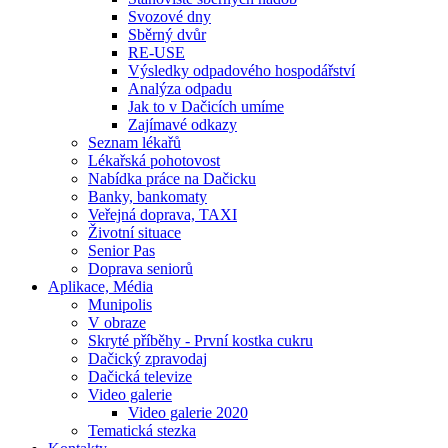
Svozové dny
Sběrný dvůr
RE-USE
Výsledky odpadového hospodářství
Analýza odpadu
Jak to v Dačicích umíme
Zajímavé odkazy
Seznam lékařů
Lékařská pohotovost
Nabídka práce na Dačicku
Banky, bankomaty
Veřejná doprava, TAXI
Životní situace
Senior Pas
Doprava seniorů
Aplikace, Média
Munipolis
V obraze
Skryté příběhy - První kostka cukru
Dačický zpravodaj
Dačická televize
Video galerie
Video galerie 2020
Tematická stezka