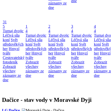
dne
záznamy ze
dne
31
5
1
2
3
4
Turnaj dvojic
4
4
4
4
Léčivá síla
Turnaj dvojic
Turnaj dvojic
Turnaj dvojic
Turnaj dvo
koní
Svět
Léčivá síla
Léčivá síla
Léčivá síla
Léčivá síla
středověkých
koní
Svět
koní
Svět
koní
Svět
koní
Svět
her
Hmyzí
středověkých
středověkých
středověkých
středověk
tváře
her
Hmyzí
her
Hmyzí
her
Hmyzí
her
Hmyzí
Cestovatelský
tváře
tváře
tváře
tváře
fotodeník
Zobrazit
Zobrazit
Zobrazit
Zobrazit
Zobrazit
všechny
všechny
všechny
všechny
všechny
záznamy ze
záznamy ze
záznamy ze
záznamy z
záznamy ze
dne
dne
dne
dne
dne
Dačice - stav vody v Moravské Dyji
LG Dačice