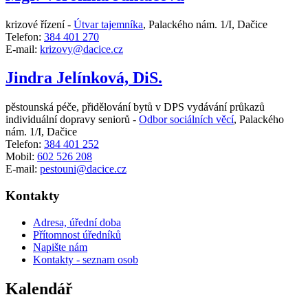
krizové řízení -
Útvar tajemníka
,
Palackého nám. 1/I, Dačice
Telefon:
384 401 270
E-mail:
krizovy@dacice.cz
Jindra Jelínková, DiS.
pěstounská péče, přidělování bytů v DPS vydávání průkazů
individuální dopravy seniorů -
Odbor sociálních věcí
,
Palackého
nám. 1/I, Dačice
Telefon:
384 401 252
Mobil:
602 526 208
E-mail:
pestouni@dacice.cz
Kontakty
Adresa, úřední doba
Přítomnost úředníků
Napište nám
Kontakty - seznam osob
Kalendář