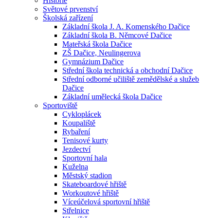
Historie
Světové prvenství
Školská zařízení
Základní škola J. A. Komenského Dačice
Základní škola B. Němcové Dačice
Mateřská škola Dačice
ZŠ Dačice, Neulingerova
Gymnázium Dačice
Střední škola technická a obchodní Dačice
Střední odborné učiliště zemědělské a služeb
Dačice
Základní umělecká škola Dačice
Sportoviště
Cykloplácek
Koupaliště
Rybaření
Tenisové kurty
Jezdectví
Sportovní hala
Kuželna
Městský stadion
Skateboardové hřiště
Workoutové hřiště
Víceúčelová sportovní hřiště
Střelnice