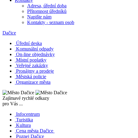
Kontakty
Adresa, úřední doba
Přítomnost úředníků
Napište nám
Kontakty - seznam osob
Dačice
Úřední deska
Komunální odpady
On-line objednávky
Místní poplatky
Veřejné zakázky
Pronájmy a prodeje
Městská policie
Organizace města
Zajímavé rychlé odkazy
pro Vás ...
Infocentrum
Turistika
Kultura
Cena města Dačice
Poznej Dačice