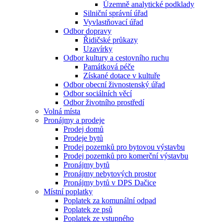
Územně analytické podklady
Silniční správní úřad
Vyvlastňovací úřad
Odbor dopravy
Řidičské průkazy
Uzavírky
Odbor kultury a cestovního ruchu
Památková péče
Získané dotace v kultuře
Odbor obecní živnostenský úřad
Odbor sociálních věcí
Odbor životního prostředí
Volná místa
Pronájmy a prodeje
Prodej domů
Prodeje bytů
Prodej pozemků pro bytovou výstavbu
Prodej pozemků pro komerční výstavbu
Pronájmy bytů
Pronájmy nebytových prostor
Pronájmy bytů v DPS Dačice
Místní poplatky
Poplatek za komunální odpad
Poplatek ze psů
Poplatek ze vstupného