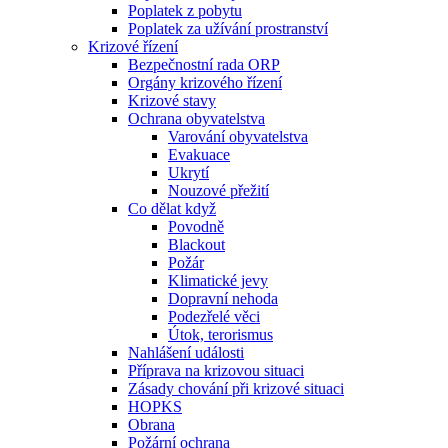
Poplatek z pobytu
Poplatek za užívání prostranství
Krizové řízení
Bezpečnostní rada ORP
Orgány krizového řízení
Krizové stavy
Ochrana obyvatelstva
Varování obyvatelstva
Evakuace
Ukrytí
Nouzové přežití
Co dělat když
Povodně
Blackout
Požár
Klimatické jevy
Dopravní nehoda
Podezřelé věci
Útok, terorismus
Nahlášení události
Příprava na krizovou situaci
Zásady chování při krizové situaci
HOPKS
Obrana
Požární ochrana