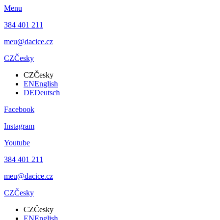
Menu
384 401 211
meu@dacice.cz
CZ
Česky
CZ
Česky
EN
English
DE
Deutsch
Facebook
Instagram
Youtube
384 401 211
meu@dacice.cz
CZ
Česky
CZ
Česky
EN
English