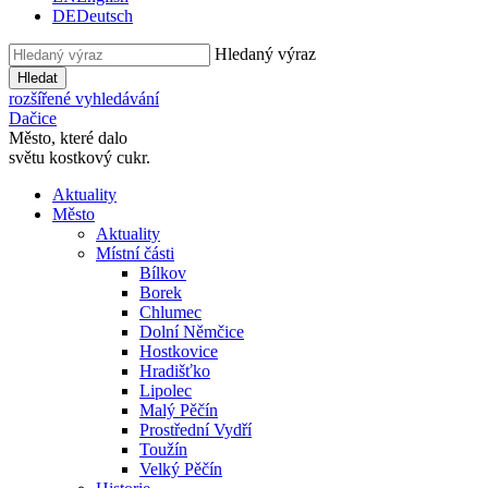
DE
Deutsch
Hledaný výraz
Hledat
rozšířené vyhledávání
Dačice
Město, které dalo
světu kostkový cukr.
Aktuality
Město
Aktuality
Místní části
Bílkov
Borek
Chlumec
Dolní Němčice
Hostkovice
Hradišťko
Lipolec
Malý Pěčín
Prostřední Vydří
Toužín
Velký Pěčín