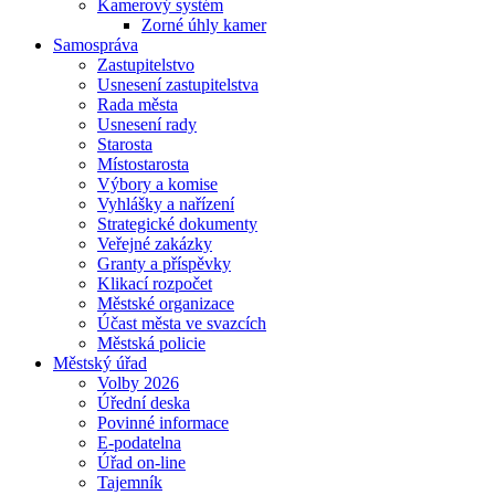
Kamerový systém
Zorné úhly kamer
Samospráva
Zastupitelstvo
Usnesení zastupitelstva
Rada města
Usnesení rady
Starosta
Místostarosta
Výbory a komise
Vyhlášky a nařízení
Strategické dokumenty
Veřejné zakázky
Granty a příspěvky
Klikací rozpočet
Městské organizace
Účast města ve svazcích
Městská policie
Městský úřad
Volby 2026
Úřední deska
Povinné informace
E-podatelna
Úřad on-line
Tajemník