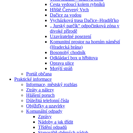
Cesta vedoucí kolem rybníků
Hřiště Červený Vrch
Dačice za vodou
Vycházková trasa Dačice–Hradišťko
„ Jurský parčík“ odpočinková zóna v
divoké přírodě
Uzavíratelné posezení
Komunitní prostor na horním náměstí
(Hradecká brána)
Bosonohý chodník
Odkládací box u hřbitova
Oprava ulice
Motýlí stráň
Portál občana
Praktické informace
Informace, městský rozhlas
Ztráty a nálezy
Hlášení poruch
Důležitá telefonní čísla
Objížďky a uzavírky
Komunální odpady
Zprávy
Nádoby a jak třídit
Třídění odpadů
Stanoviště sběrných nádob