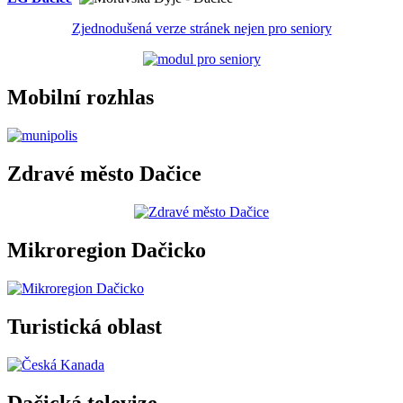
Zjednodušená verze stránek nejen pro seniory
Mobilní rozhlas
Zdravé město Dačice
Mikroregion Dačicko
Turistická oblast
Dačická televize