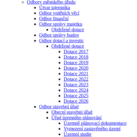
Odbory městského úřadu
Útvar tajemníka
Odbor vnitřních věcí
Odbor finanční
Odbor správy majetku
Obdržené dotace
Odbor správy budov
Odbor dotací a investic
Obdržené dotace
Dotace 2017
Dotace 2018
Dotace 2019
Dotace 2020
Dotace 2021
Dotace 2022
Dotace 2023
Dotace 2024
Dotace 2025
Dotace 2026
Odbor stavební úřad
Obecní stavební úřad
Úřad územního plánování
Územně plánovací dokumentace
Vymezení zastavěného území
Územní studie