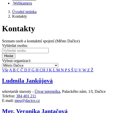
Webkamera
Úvodní stránka
Kontakty
Kontakty
Seznam osob a kontaktní spojení (Město Dačice)
Vyhledat osobu:
Hledat
Vybrat organizaci:
Vše
A
B
C
Č
D
F
G
H
CH
J
K
L
M
N
P
S
Š
U
V
W
Z
Ž
Ludmila Jankůjová
sekretariát starosty -
Útvar tajemníka
,
Palackého nám. 1/I, Dačice
Telefon:
384 401 211
E-mail:
meu@dacice.cz
Mgr. Veronika Jantačová