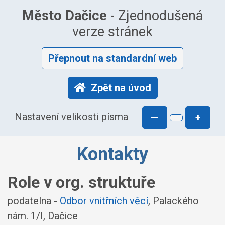
Město Dačice
- Zjednodušená
verze stránek
Přepnout na standardní web
Zpět na úvod
Nastavení velikosti písma
—
+
Kontakty
Role v org. struktuře
podatelna -
Odbor vnitřních věcí
, Palackého
nám. 1/I, Dačice