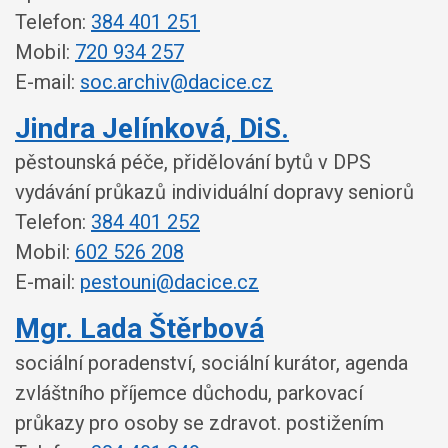
Telefon:
384 401 251
Mobil:
720 934 257
E-mail:
soc.archiv@dacice.cz
Jindra Jelínková, DiS.
pěstounská péče, přidělování bytů v DPS
vydávání průkazů individuální dopravy seniorů
Telefon:
384 401 252
Mobil:
602 526 208
E-mail:
pestouni@dacice.cz
Mgr. Lada Štěrbová
sociální poradenství, sociální kurátor, agenda
zvláštního příjemce důchodu, parkovací
průkazy pro osoby se zdravot. postižením