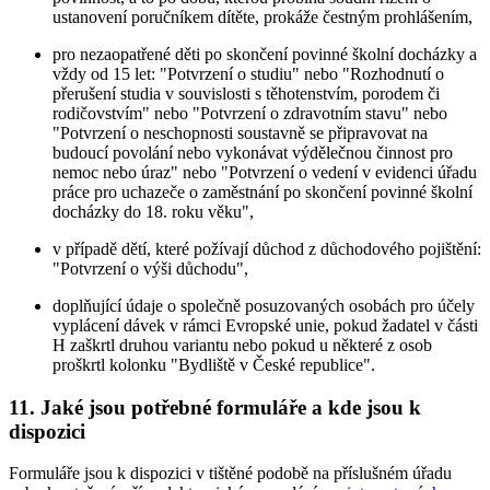
ustanovení poručníkem dítěte, prokáže čestným prohlášením,
pro nezaopatřené děti po skončení povinné školní docházky a
vždy od 15 let: "Potvrzení o studiu" nebo "Rozhodnutí o
přerušení studia v souvislosti s těhotenstvím, porodem či
rodičovstvím" nebo "Potvrzení o zdravotním stavu" nebo
"Potvrzení o neschopnosti soustavně se připravovat na
budoucí povolání nebo vykonávat výdělečnou činnost pro
nemoc nebo úraz" nebo "Potvrzení o vedení v evidenci úřadu
práce pro uchazeče o zaměstnání po skončení povinné školní
docházky do 18. roku věku",
v případě dětí, které požívají důchod z důchodového pojištění:
"Potvrzení o výši důchodu",
doplňující údaje o společně posuzovaných osobách pro účely
vyplácení dávek v rámci Evropské unie, pokud žadatel v části
H zaškrtl druhou variantu nebo pokud u některé z osob
proškrtl kolonku "Bydliště v České republice".
11. Jaké jsou potřebné formuláře a kde jsou k
dispozici
Formuláře jsou k dispozici v tištěné podobě na příslušném úřadu