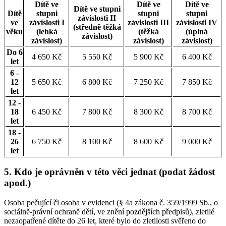
Dítě ve
Dítě ve
Dítě ve
Dítě ve stupni
Dítě
stupni
stupni
stupni
závislosti II
ve
závislosti I
závislosti III
závislosti IV
(středně těžká
věku
(lehká
(těžká
(úplná
závislost)
závislost)
závislost)
závislost)
Do 6
4 650 Kč
5 550 Kč
5 900 Kč
6 400 Kč
let
6 -
12
5 650 Kč
6 800 Kč
7 250 Kč
7 850 Kč
let
12 -
18
6 450 Kč
7 800 Kč
8 300 Kč
8 700 Kč
let
18 -
26
6 750 Kč
8 100 Kč
8 600 Kč
9 000 Kč
let
5. Kdo je oprávněn v této věci jednat (podat žádost
apod.)
Osoba pečující či osoba v evidenci (§ 4a zákona č. 359/1999 Sb., o
sociálně-právní ochraně dětí, ve znění pozdějších předpisů), zletilé
nezaopatřené dítěte do 26 let, které bylo do zletilosti svěřeno do