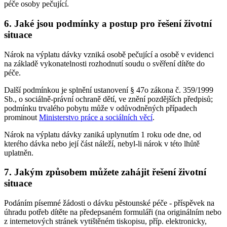
péče osoby pečující.
6. Jaké jsou podmínky a postup pro řešení životní
situace
Nárok na výplatu dávky vzniká osobě pečující a osobě v evidenci
na základě vykonatelnosti rozhodnutí soudu o svěření dítěte do
péče.
Další podmínkou je splnění ustanovení § 47o zákona č. 359/1999
Sb., o sociálně-právní ochraně dětí, ve znění pozdějších předpisů;
podmínku trvalého pobytu může v odůvodněných případech
prominout
Ministerstvo práce a sociálních věcí
.
Nárok na výplatu dávky zaniká uplynutím 1 roku ode dne, od
kterého dávka nebo její část náleží, nebyl-li nárok v této lhůtě
uplatněn.
7. Jakým způsobem můžete zahájit řešení životní
situace
Podáním písemné žádosti o dávku pěstounské péče - příspěvek na
úhradu potřeb dítěte na předepsaném formuláři (na originálním nebo
z internetových stránek vytištěném tiskopisu, příp. elektronicky,