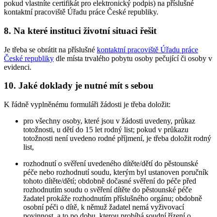
pokud vlastníte certifikát pro elektronický podpis) na příslušné
kontaktní pracoviště Úřadu práce České republiky.
8. Na které instituci životní situaci řešit
Je třeba se obrátit na příslušné
kontaktní pracoviště Úřadu práce
České republiky
dle místa trvalého pobytu osoby pečující či osoby v
evidenci.
10. Jaké doklady je nutné mít s sebou
K řádně vyplněnému formuláři žádosti je třeba doložit:
pro všechny osoby, které jsou v žádosti uvedeny, průkaz
totožnosti, u dětí do 15 let rodný list; pokud v průkazu
totožnosti není uvedeno rodné příjmení, je třeba doložit rodný
list,
rozhodnutí o svěření uvedeného dítěte/dětí do pěstounské
péče nebo rozhodnutí soudu, kterým byl ustanoven poručník
tohoto dítěte/dětí; obdobně dočasné svěření do péče před
rozhodnutím soudu o svěření dítěte do pěstounské péče
žadatel prokáže rozhodnutím příslušného orgánu; obdobně
osobní péči o dítě, k němuž žadatel nemá vyživovací
povinnost, a to po dobu, kterou probíhá soudní řízení o