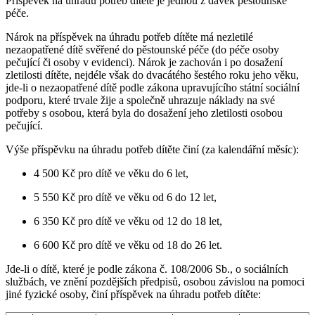
Příspěvek na úhradu potřeb dítěte je jednou z dávek pěstounské
péče.
Nárok na příspěvek na úhradu potřeb dítěte má nezletilé
nezaopatřené dítě svěřené do pěstounské péče (do péče osoby
pečující či osoby v evidenci). Nárok je zachován i po dosažení
zletilosti dítěte, nejdéle však do dvacátého šestého roku jeho věku,
jde-li o nezaopatřené dítě podle zákona upravujícího státní sociální
podporu, které trvale žije a společně uhrazuje náklady na své
potřeby s osobou, která byla do dosažení jeho zletilosti osobou
pečující.
Výše příspěvku na úhradu potřeb dítěte činí (za kalendářní měsíc):
4 500 Kč pro dítě ve věku do 6 let,
5 550 Kč pro dítě ve věku od 6 do 12 let,
6 350 Kč pro dítě ve věku od 12 do 18 let,
6 600 Kč pro dítě ve věku od 18 do 26 let.
Jde-li o dítě, které je podle zákona č. 108/2006 Sb., o sociálních
službách, ve znění pozdějších předpisů, osobou závislou na pomoci
jiné fyzické osoby, činí příspěvek na úhradu potřeb dítěte: