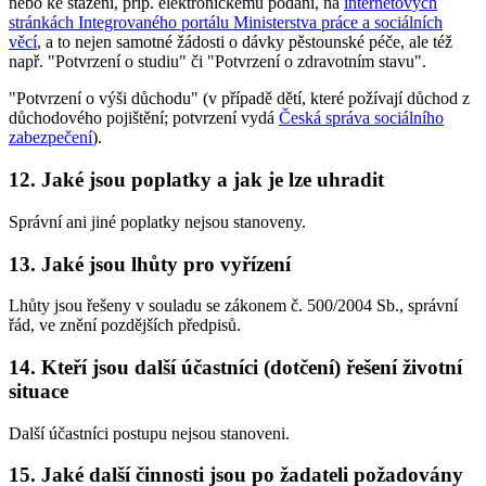
nebo ke stažení, příp. elektronickému podání, na
internetových
stránkách Integrovaného portálu Ministerstva práce a sociálních
věcí
, a to nejen samotné žádosti o dávky pěstounské péče, ale též
např. "Potvrzení o studiu" či "Potvrzení o zdravotním stavu".
"Potvrzení o výši důchodu" (v případě dětí, které požívají důchod z
důchodového pojištění; potvrzení vydá
Česká správa sociálního
zabezpečení
).
12. Jaké jsou poplatky a jak je lze uhradit
Správní ani jiné poplatky nejsou stanoveny.
13. Jaké jsou lhůty pro vyřízení
Lhůty jsou řešeny v souladu se zákonem č. 500/2004 Sb., správní
řád, ve znění pozdějších předpisů.
14. Kteří jsou další účastníci (dotčení) řešení životní
situace
Další účastníci postupu nejsou stanoveni.
15. Jaké další činnosti jsou po žadateli požadovány