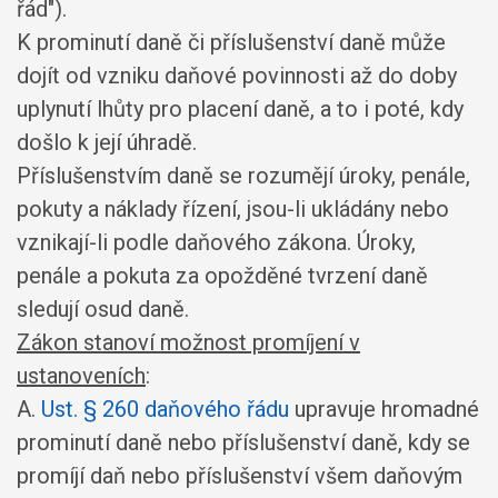
řád").
K prominutí daně či příslušenství daně může
dojít od vzniku daňové povinnosti až do doby
uplynutí lhůty pro placení daně, a to i poté, kdy
došlo k její úhradě.
Příslušenstvím daně se rozumějí úroky, penále,
pokuty a náklady řízení, jsou-li ukládány nebo
vznikají-li podle daňového zákona. Úroky,
penále a pokuta za opožděné tvrzení daně
sledují osud daně.
Zákon stanoví možnost promíjení v
ustanoveních
:
A.
Ust. § 260 daňového řádu
upravuje hromadné
prominutí daně nebo příslušenství daně, kdy se
promíjí daň nebo příslušenství všem daňovým