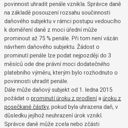
povinnost uhradit penále vznikla. Správce daně
na základě posouzení rozsahu součinnosti
daňového subjektu v rámci postupu vedoucího
k doměření daně z moci úřední může
prominout až 75 % penále. Při tom není vázán
návrhem daňového subjektu. Žádost o
prominutí penále lze podat nejpozději do 3
měsíců ode dne právní moci dodatečného
platebního výměru, kterým bylo rozhodnuto o
povinnosti uhradit penále.
Dále může daňový subjekt od 1. ledna 2015
požádat o
prominutí úroku z prodlení
a
úroku z
posečkané částky
, pokud byla uhrazena daň, v
důsledku jejíhož neuhrazení úrok vznikl.
Správce daně může zcela nebo zčásti