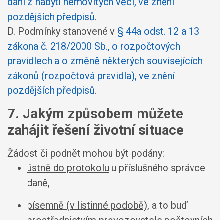
dani z nabytí nemovitých věcí, ve znění
pozdějších předpisů
.
D. Podmínky stanovené v
§ 44a odst. 12 a 13
zákona č. 218/2000 Sb., o rozpočtových
pravidlech a o změně některých souvisejících
zákonů (rozpočtová pravidla), ve znění
pozdějších předpisů
.
7. Jakým způsobem můžete
zahájit řešení životní situace
Žádost či podnět mohou být podány:
ústně do protokolu
u příslušného správce
daně,
písemně (v listinné podobě)
, a to buď