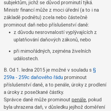
subjektům, jichž se důvod prominutí týká.
Ministr financí může z moci úřední (a to i na
základě podnětu) zcela nebo částečně
prominout daň nebo příslušenství daně:
z důvodu nesrovnalostí vyplývajících z
uplatňování daňových zákonů, nebo
při mimořádných, zejména živelních
událostech.
B. Od 1. ledna 2015 je možné v souladu s
§
259a - 259c daňového řádu
prominout
příslušenství daně, a to penále, úroky z prodlení
a úroky z posečkané částky.
Správce daně může prominout
penále
, pokud
byla uhrazena daň, v důsledku jejíhož doměření