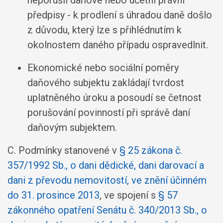
neporušil daňové nebo účetní právní
předpisy - k prodlení s úhradou daně došlo
z důvodu, který lze s přihlédnutím k
okolnostem daného případu ospravedlnit.
Ekonomické nebo sociální poměry
daňového subjektu zakládají tvrdost
uplatněného úroku a posoudí se četnost
porušování povinností při správě daní
daňovým subjektem.
C. Podmínky stanovené v
§ 25 zákona č.
357/1992 Sb., o dani dědické, dani darovací a
dani z převodu nemovitostí, ve znění účinném
do 31. prosince 2013
, ve spojení s
§ 57
zákonného opatření Senátu č. 340/2013 Sb., o