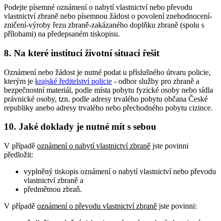
Podejte písemné oznámení o nabytí vlastnictví nebo převodu
vlastnictví zbraně nebo písemnou žádost o povolení znehodnocení-
zničení-výroby řezu zbraně-zakázaného doplňku zbraně (spolu s
přílohami) na předepsaném tiskopisu.
8. Na které instituci životní situaci řešit
Oznámení nebo žádost je nutné podat u příslušného útvaru policie,
kterým je
krajské ředitelství policie
- odbor služby pro zbraně a
bezpečnostní materiál, podle místa pobytu fyzické osoby nebo sídla
právnické osoby, tzn. podle adresy trvalého pobytu občana České
republiky anebo adresy trvalého nebo přechodného pobytu cizince.
10. Jaké doklady je nutné mít s sebou
V případě
oznámení o nabytí vlastnictví zbraně
jste povinni
předložit:
vyplněný tiskopis oznámení o nabytí vlastnictví nebo převodu
vlastnictví zbraně a
předmětnou zbraň.
V případě
oznámení o převodu vlastnictví zbraně
jste povinni: