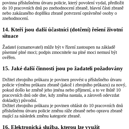
povinna příslušnému útvaru policie, který povolení vydal, předložit
do 10 pracovních dnů po znehodnocení zbraně, hlavní části zbraně
nebo zakázaného doplňku zbraně potvrzení oprávněné osoby o
znehodnocení.
14. Kteří jsou další účastníci (dotčení) řešení životní
situace
Žadatel (oznamovatel) může být v řízení zastoupen na základě
písemné plné moci; podpis zmocnitele na plné moci nemusí být
ověřen.
15. Jaké další činnosti jsou po žadateli požadovány
Držitel zbrojního průkazu je povinen provést u příslušného útvaru
policie výměnu průkazu zbraně (jakož i zbrojního průkazu) za nový,
pokud došlo ke změně jeho jména nebo příjmení, a to ve lhůtě 10
pracovních dnů ode dne, kdy změna nastala, a zároveň odevzdat
doklad(y) původní.
Držitel zbrojního průkazu je povinen ohlásit do 10 pracovních dnů
příslušnému útvaru policie změnu ráže zbraně nebo opravu zbraně
mající za následek změnu kategorie zbraně.
16. Elektronická služba, kterou lze využít