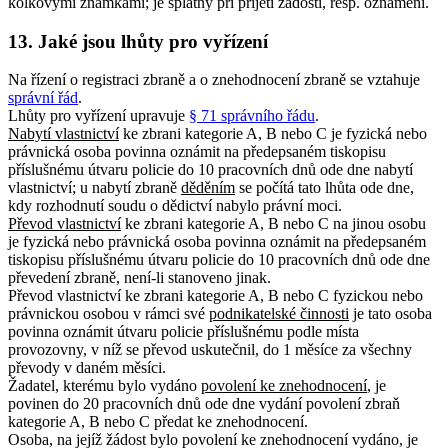
kolkovými známkami; je splatný při přijetí žádosti, resp. oznámení.
13. Jaké jsou lhůty pro vyřízení
Na řízení o registraci zbraně a o znehodnocení zbraně se vztahuje
správní řád
.
Lhůty pro vyřízení upravuje
§ 71 správního řádu
.
Nabytí vlastnictví
ke zbrani kategorie A, B nebo C je fyzická nebo
právnická osoba povinna oznámit na předepsaném tiskopisu
příslušnému útvaru policie do 10 pracovních dnů ode dne nabytí
vlastnictví; u nabytí zbraně
děděním
se počítá tato lhůta ode dne,
kdy rozhodnutí soudu o dědictví nabylo právní moci.
Převod vlastnictví
ke zbrani kategorie A, B nebo C na jinou osobu
je fyzická nebo právnická osoba povinna oznámit na předepsaném
tiskopisu příslušnému útvaru policie do 10 pracovních dnů ode dne
převedení zbraně, není-li stanoveno jinak.
Převod vlastnictví ke zbrani kategorie A, B nebo C fyzickou nebo
právnickou osobou v rámci své
podnikatelské činnosti
je tato osoba
povinna oznámit útvaru policie příslušnému podle místa
provozovny, v níž se převod uskutečnil, do 1 měsíce za všechny
převody v daném měsíci.
Žadatel, kterému bylo vydáno
povolení ke znehodnocení
, je
povinen do 20 pracovních dnů ode dne vydání povolení zbraň
kategorie A, B nebo C předat ke znehodnocení.
Osoba, na jejíž žádost bylo povolení ke znehodnocení vydáno, je