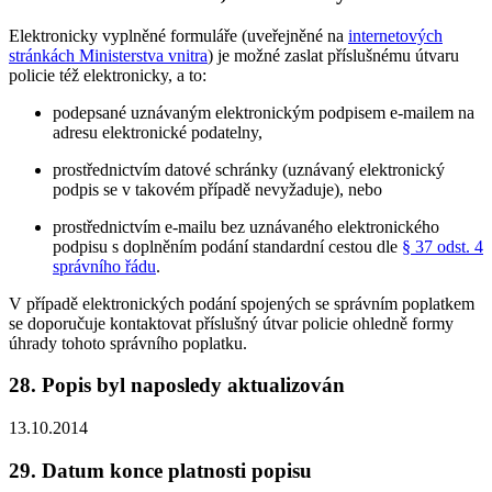
Elektronicky vyplněné formuláře (uveřejněné na
internetových
stránkách Ministerstva vnitra
) je možné zaslat příslušnému útvaru
policie též elektronicky, a to:
podepsané uznávaným elektronickým podpisem e-mailem na
adresu elektronické podatelny,
prostřednictvím datové schránky (uznávaný elektronický
podpis se v takovém případě nevyžaduje), nebo
prostřednictvím e-mailu bez uznávaného elektronického
podpisu s doplněním podání standardní cestou dle
§ 37 odst. 4
správního řádu
.
V případě elektronických podání spojených se správním poplatkem
se doporučuje kontaktovat příslušný útvar policie ohledně formy
úhrady tohoto správního poplatku.
28. Popis byl naposledy aktualizován
13.10.2014
29. Datum konce platnosti popisu