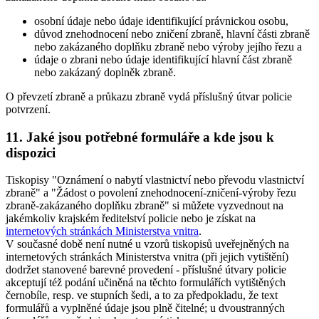
osobní údaje nebo údaje identifikující právnickou osobu,
důvod znehodnocení nebo zničení zbraně, hlavní části zbraně
nebo zakázaného doplňku zbraně nebo výroby jejího řezu a
údaje o zbrani nebo údaje identifikující hlavní část zbraně
nebo zakázaný doplněk zbraně.
O převzetí zbraně a průkazu zbraně vydá příslušný útvar policie
potvrzení.
11. Jaké jsou potřebné formuláře a kde jsou k
dispozici
Tiskopisy "Oznámení o nabytí vlastnictví nebo převodu vlastnictví
zbraně" a "Žádost o povolení znehodnocení-zničení-výroby řezu
zbraně-zakázaného doplňku zbraně" si můžete vyzvednout na
jakémkoliv krajském ředitelství policie nebo je získat na
internetových stránkách Ministerstva vnitra
.
V současné době není nutné u vzorů tiskopisů uveřejněných na
internetových stránkách Ministerstva vnitra (při jejich vytištění)
dodržet stanovené barevné provedení - příslušné útvary policie
akceptují též podání učiněná na těchto formulářích vytištěných
černobíle, resp. ve stupních šedi, a to za předpokladu, že text
formulářů a vyplněné údaje jsou plně čitelné; u dvoustranných