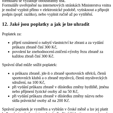
formulářů se vyžaduje oboustranný tisk.
Formuláře uveřejněné na internetových stránkách Ministerstva vnitra
je možné vyplnit přímo v elektronické podobě, vytisknout a připojit
podpis (popř. razítko), nebo vyplnit ručně až po vytištění.
12. Jaké jsou poplatky a jak je lze uhradit
Poplatek za:
přijetí oznámení o nabytí vlastnictví ke zbrani a za vydání
průkazu zbraně činí 300 Kč,
povolení ke znehodnocení-zničení-výroby řezu zbraně za
každou zbraň činí 300 Kč.
Správní úřad může snížit poplatek:
u průkazu zbraně, jde-li o zbraně sportovních střelců, členů
sportovních klubů a o zbraně myslivců, členů mysliveckých
sdružení, na 100 Kč,
při vydání průkazu zbraně v důsledku změny bydliště, jména
nebo příjmení fyzické osoby až na 50 Kč,
při vydání průkazu zbraně v důsledku změny názvu nebo
sídla právnické osoby až na 200 Kč.
Správní poplatek je vyměřen a vybírán v české měně a lze jej platit