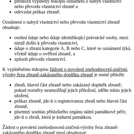
předložit vyplněný tiskopis oznámení o nabytí vlastnictví
nebo převodu vlastnictví zbraně a
odevzdat průkaz zbraně.
Oznámení o nabytí vlastnictví nebo převodu vlastnictví zbraně
obsahuje
:
osobní údaje nebo údaje identifikující právnické osoby, mezi
nimiž došlo k převodu vlastnictví,
údaje o zbrani kategorie A, B nebo C, které se oznámení týká,
včetně údaje o ověření zbraně, a
způsob převodu vlastnictví.
K vyplněnému tiskopisu
žádosti o povolení znehodnocení-zničení-
výroby řezu zbraně-zakázaného doplňku zbraně
je nutné přiložit:
zbraň, hlavní část zbraně nebo zakázaný doplněk zbraně;
pokud rozměry neumožňují jejich přiložení, sdělte místo jejich
uložení,
průkaz zbraně, jde-li o registrovanou zbraň nebo hlavní část
zbraně,
písemný souhlas příslušného orgánu státní památkové péče,
jde-li o zbraň, která je kulturní památkou.
Žádost o povolení znehodnocení-zničení-výroby řezu zbraně-
zakázaného doplňku zbraně musí obsahovat
: