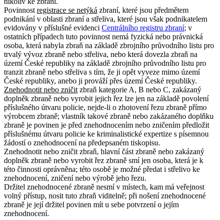
nikoliv ke zbrani.
Povinnost
registrace se netýká
zbraní, které jsou předmětem
podnikání v oblasti zbraní a střeliva, které jsou však podnikatelem
evidovány v příslušné evidenci
Centrálního registru zbraní
; v
ostatních případech tuto povinnost nemá fyzická nebo právnická
osoba, která nabyla zbraň na základě zbrojního průvodního listu pro
trvalý vývoz zbraně nebo střeliva, nebo která dovezla zbraň na
území České republiky na základě zbrojního průvodního listu pro
tranzit zbraně nebo střeliva s tím, že ji opět vyveze mimo území
České republiky, anebo ji prováží přes území České republiky.
Znehodnotit nebo zničit
zbraň kategorie A, B nebo C, zakázaný
doplněk zbraně nebo vyrobit jejich řez lze jen na základě povolení
příslušného útvaru policie, nejde-li o zhotovení řezu zbraně přímo
výrobcem zbraně
; vlastník takové zbraně nebo zakázaného doplňku
zbraně je povinen je před znehodnocením nebo zničením předložit
příslušnému útvaru policie ke kriminalistické expertize s písemnou
žádostí o znehodnocení na předepsaném tiskopisu
.
Znehodnotit nebo zničit zbraň, hlavní část zbraně nebo zakázaný
doplněk zbraně nebo vyrobit řez zbraně smí jen osoba, která je k
této činnosti oprávněna; této osobě je možné předat i střelivo ke
znehodnocení, zničení nebo výrobě jeho řezu
.
Držitel znehodnocené zbraně nesmí v místech, kam má veřejnost
volný přístup, nosit tuto zbraň viditelně; při nošení znehodnocené
zbraně je její držitel povinen mít u sebe potvrzení o jejím
znehodnocení.