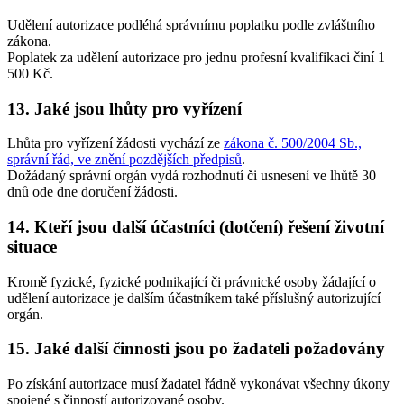
Udělení autorizace podléhá správnímu poplatku podle zvláštního
zákona.
Poplatek za udělení autorizace pro jednu profesní kvalifikaci činí 1
500 Kč.
13. Jaké jsou lhůty pro vyřízení
Lhůta pro vyřízení žádosti vychází ze
zákona č. 500/2004 Sb.,
správní řád, ve znění pozdějších předpisů
.
Dožádaný správní orgán vydá rozhodnutí či usnesení ve lhůtě 30
dnů ode dne doručení žádosti.
14. Kteří jsou další účastníci (dotčení) řešení životní
situace
Kromě fyzické, fyzické podnikající či právnické osoby žádající o
udělení autorizace je dalším účastníkem také příslušný autorizující
orgán.
15. Jaké další činnosti jsou po žadateli požadovány
Po získání autorizace musí žadatel řádně vykonávat všechny úkony
spojené s činností autorizované osoby.