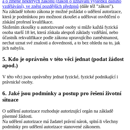
a o změně některých zákonů (zákon o uznávání výsledků dalšího
vzdělávání), ve znění pozdějších předpisů
(dále též "zákon").
Na základě tohoto zákona je možné požádat o udělení autorizace,
která je podmínkou pro možnost zkoušet a udělovat osvědčení o
získání profesní kvalifikace.
Složením zkoušky u autorizované osoby si může každá fyzická
osoba starší 18 let, která získala alespoň základy vzdělání, nebo
účastník rekvalifikace podle zákona upravujícího zaměstnanost,
nechat uznat své znalosti a dovednosti, a to bez ohledu na to, jak
jich nabyl/a.
5. Kdo je oprávněn v této věci jednat (podat žádost
apod.)
V této věci jsou oprávněny jednat fyzické, fyzické podnikající i
právnické osoby.
6. Jaké jsou podmínky a postup pro řešení životní
situace
O udělení autorizace rozhoduje autorizující orgán na základě
písemné žádosti.
Na udělení autorizace má žadatel právní nárok, splní-li všechny
podmínky pro udělení autorizace stanovené zákonem.