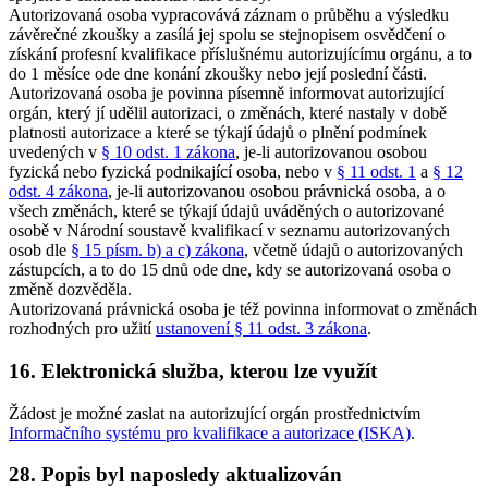
Autorizovaná osoba vypracovává záznam o průběhu a výsledku
závěrečné zkoušky a zasílá jej spolu se stejnopisem osvědčení o
získání profesní kvalifikace příslušnému autorizujícímu orgánu, a to
do 1 měsíce ode dne konání zkoušky nebo její poslední části.
Autorizovaná osoba je povinna písemně informovat autorizující
orgán, který jí udělil autorizaci, o změnách, které nastaly v době
platnosti autorizace a které se týkají údajů o plnění podmínek
uvedených v
§ 10 odst. 1 zákona
, je-li autorizovanou osobou
fyzická nebo fyzická podnikající osoba, nebo v
§ 11 odst. 1
a
§ 12
odst. 4 zákona
, je-li autorizovanou osobou právnická osoba, a o
všech změnách, které se týkají údajů uváděných o autorizované
osobě v Národní soustavě kvalifikací v seznamu autorizovaných
osob dle
§ 15 písm. b) a c) zákona
, včetně údajů o autorizovaných
zástupcích, a to do 15 dnů ode dne, kdy se autorizovaná osoba o
změně dozvěděla.
Autorizovaná právnická osoba je též povinna informovat o změnách
rozhodných pro užití
ustanovení § 11 odst. 3 zákona
.
16. Elektronická služba, kterou lze využít
Žádost je možné zaslat na autorizující orgán prostřednictvím
Informačního systému pro kvalifikace a autorizace (ISKA)
.
28. Popis byl naposledy aktualizován