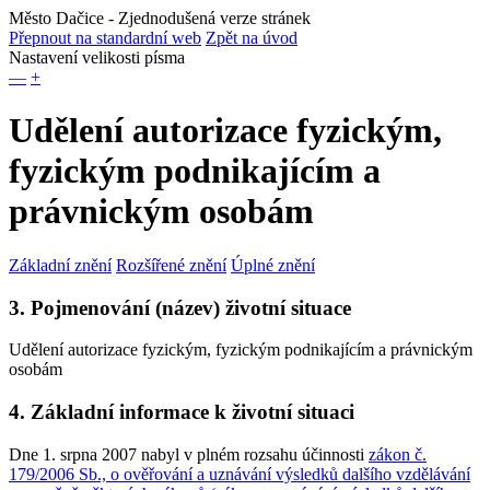
Město Dačice
- Zjednodušená verze stránek
Přepnout na standardní web
Zpět na úvod
Nastavení velikosti písma
—
+
Udělení autorizace fyzickým,
fyzickým podnikajícím a
právnickým osobám
Základní znění
Rozšířené znění
Úplné znění
3. Pojmenování (název) životní situace
Udělení autorizace fyzickým, fyzickým podnikajícím a právnickým
osobám
4. Základní informace k životní situaci
Dne 1. srpna 2007 nabyl v plném rozsahu účinnosti
zákon č.
179/2006 Sb., o ověřování a uznávání výsledků dalšího vzdělávání