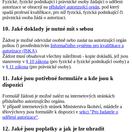
Fyzické, fyzické podnikající i právnické osoby žádající o udělení
autorizace se obracejí na
příslušný autorizující orgán
, pod který
spadá profesní kvalifikace, pro niž fyzická, fyzická podnikající či
právnická osoba žádá o autorizaci.
10. Jaké doklady je nutné mít s sebou
Žádost je možné odevzdat osobně nebo zaslat na autorizující orgán
poštou či prostřednictvím
Informačního systému pro kvalifikace a
autorizace (ISKA)
.
Žádost musí obsahovat všechny náležitosti - kopie dokladů, jež jsou
stanoveny v
§ 10 zákona
(pro fyzické a fyzické podnikající osoby) a
v
§ 11 zákona
(pro právnické osoby).
11. Jaké jsou potřebné formuláře a kde jsou k
dispozici
Formulář žádosti je možné nalézt na internetových stránkách
příslušného autorizujícího orgánu.
V případě internetových stránek Ministerstva školství, mládeže a
tělovýchovy jsou formuláře k dispozici v
sekci "Pro žadatele o
udělení autorizace"
.
12. Jaké jsou poplatky a jak je lze uhradit