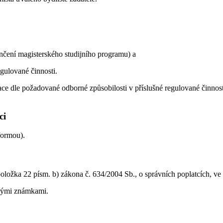
nčení magisterského studijního programu) a
egulované činnosti.
 dle požadované odborné způsobilosti v příslušné regulované činnosti 
ci
formou).
oložka 22 písm. b) zákona č. 634/2004 Sb., o správních poplatcích, ve 
ovými známkami.