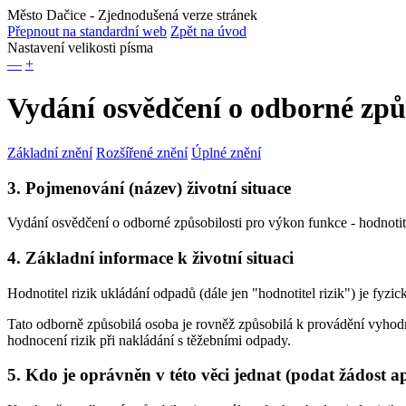
Město Dačice
- Zjednodušená verze stránek
Přepnout na standardní web
Zpět na úvod
Nastavení velikosti písma
—
+
Vydání osvědčení o odborné způs
Základní znění
Rozšířené znění
Úplné znění
3. Pojmenování (název) životní situace
Vydání osvědčení o odborné způsobilosti pro výkon funkce - hodnotit
4. Základní informace k životní situaci
Hodnotitel rizik ukládání odpadů (dále jen "hodnotitel rizik") je fy
Tato odborně způsobilá osoba je rovněž způsobilá k provádění vyho
hodnocení rizik při nakládání s těžebními odpady.
5. Kdo je oprávněn v této věci jednat (podat žádost a