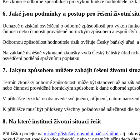
Ke zkoušce odborné způsobilosti pro výkon funkce hodnotitele rizik 
6. Jaké jsou podmínky a postup pro řešení životní sit
Uchazeč o získání osvědčení o odborné způsobilosti pro výkon funkce
činnosti nebo činnosti prováděné hornickým způsobem alespoň čtyři 
Odbornou způsobilost hodnotitele rizik ověřuje Český báňský úřad, 
Na základě úspěšně vykonané zkoušky vydá Český báňský úřad uchaz
osvědčení podléhá správnímu poplatku.
7. Jakým způsobem můžete zahájit řešení životní situ
Termín zkoušky odborné způsobilosti může být stanoven až na základě
nebo činnosti prováděné hornickým způsobem k dané odborné způsobi
V přihlášce fyzická osoba uvede své jméno, příjmení, datum narození 
K přihlášce musí být přiloženy všechny požadované náležitosti dle b
8. Na které instituci životní situaci řešit
Přihlášku podejte na
místně příslušný obvodní báňský úřad
- tj. tako
pokud činnost spadá do více obvodů, nebo v ostatních případech dle mí