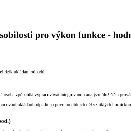
obilosti pro výkon funkce - hodn
el rizik ukládání odpadů
zická osoba způsobilá vypracovávat integrovanou analýzu úložiště a prov
dnocování ukládání odpadů na povrchu důlních děl vzniklých hornicko
pod.)