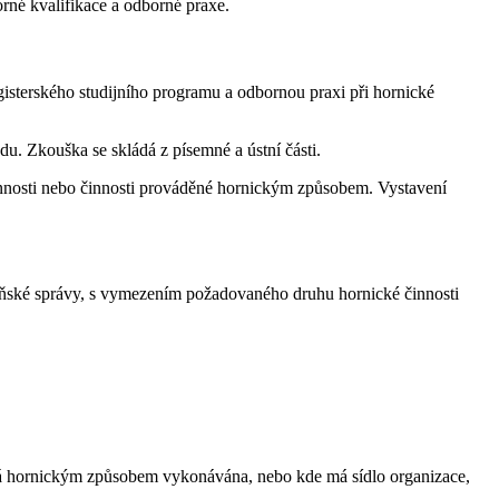
rné kvalifikace a odborné praxe.
gisterského studijního programu a odbornou praxi při hornické
. Zkouška se skládá z písemné a ústní části.
nnosti nebo činnosti prováděné hornickým způsobem. Vystavení
báňské správy, s vymezením požadovaného druhu hornické činnosti
ěná hornickým způsobem vykonávána, nebo kde má sídlo organizace,