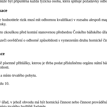
může být připuštěna každá fyzická osoba, která splňuje požadavky odbo
uace
 hodnotitele rizik musí mít odbornou kvalifikaci v rozsahu alespoň ma
roky.
a to zkouškou před komisí stanovenou předsedou Českého báňského úřadu
eči osvědčení o odborné způsobilosti s vymezením druhu hornické či
ace
 písemné přihlášky, kterou je třeba podat příslušnému orgánu státní 
losti.
a místo trvalého pobytu.
odu 10.
vý úřad, v jehož obvodu má být hornická činnost nebo činnost provád
sta trvalého bydliště žadatele.