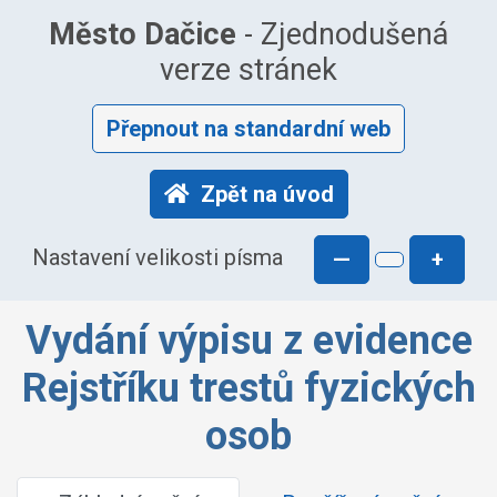
Město Dačice
- Zjednodušená
verze stránek
Přepnout na standardní web
Zpět na úvod
Nastavení velikosti písma
—
+
Vydání výpisu z evidence
Rejstříku trestů fyzických
osob