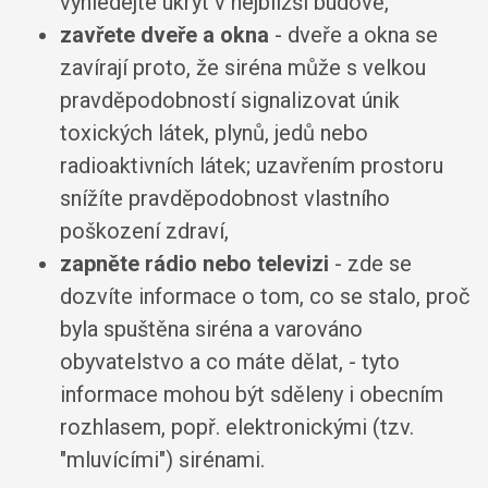
vyhledejte úkryt v nejbližší budově,
zavřete dveře a okna
- dveře a okna se
zavírají proto, že siréna může s velkou
pravděpodobností signalizovat únik
toxických látek, plynů, jedů nebo
radioaktivních látek; uzavřením prostoru
snížíte pravděpodobnost vlastního
poškození zdraví,
zapněte rádio nebo televizi
- zde se
dozvíte informace o tom, co se stalo, proč
byla spuštěna siréna a varováno
obyvatelstvo a co máte dělat, - tyto
informace mohou být sděleny i obecním
rozhlasem, popř. elektronickými (tzv.
"mluvícími") sirénami.