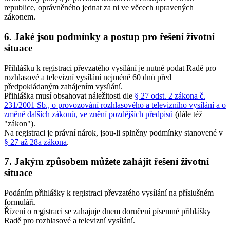
republice, oprávněného jednat za ni ve věcech upravených
zákonem.
6. Jaké jsou podmínky a postup pro řešení životní
situace
Přihlášku k registraci převzatého vysílání je nutné podat Radě pro
rozhlasové a televizní vysílání nejméně 60 dnů před
předpokládaným zahájením vysílání.
Přihláška musí obsahovat náležitosti dle
§ 27 odst. 2 zákona č.
231/2001 Sb., o provozování rozhlasového a televizního vysílání a o
změně dalších zákonů, ve znění pozdějších předpisů
(dále též
"zákon").
Na registraci je právní nárok, jsou-li splněny podmínky stanovené v
§ 27 až 28a zákona
.
7. Jakým způsobem můžete zahájit řešení životní
situace
Podáním přihlášky k registraci převzatého vysílání na příslušném
formuláři.
Řízení o registraci se zahajuje dnem doručení písemné přihlášky
Radě pro rozhlasové a televizní vysílání.