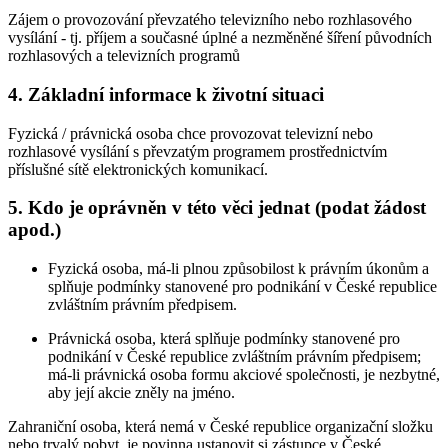
Zájem o provozování převzatého televizního nebo rozhlasového
vysílání - tj. příjem a současné úplné a nezměněné šíření původních
rozhlasových a televizních programů
4. Základní informace k životní situaci
Fyzická / právnická osoba chce provozovat televizní nebo
rozhlasové vysílání s převzatým programem prostřednictvím
příslušné sítě elektronických komunikací.
5. Kdo je oprávněn v této věci jednat (podat žádost
apod.)
Fyzická osoba, má-li plnou způsobilost k právním úkonům a
splňuje podmínky stanovené pro podnikání v České republice
zvláštním právním předpisem.
Právnická osoba, která splňuje podmínky stanovené pro
podnikání v České republice zvláštním právním předpisem;
má-li právnická osoba formu akciové společnosti, je nezbytné,
aby její akcie zněly na jméno.
Zahraniční osoba, která nemá v České republice organizační složku
nebo trvalý pobyt, je povinna ustanovit si zástupce v České