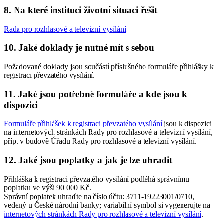
8. Na které instituci životní situaci řešit
Rada pro rozhlasové a televizní vysílání
10. Jaké doklady je nutné mít s sebou
Požadované doklady jsou součástí příslušného formuláře přihlášky k
registraci převzatého vysílání.
11. Jaké jsou potřebné formuláře a kde jsou k
dispozici
Formuláře přihlášek k registraci převzatého vysílání
jsou k dispozici
na internetových stránkách Rady pro rozhlasové a televizní vysílání,
příp. v budově Úřadu Rady pro rozhlasové a televizní vysílání.
12. Jaké jsou poplatky a jak je lze uhradit
Přihláška k registraci převzatého vysílání podléhá správnímu
poplatku ve výši 90 000 Kč.
Správní poplatek uhraďte na číslo účtu:
3711-19223001/0710
,
vedený u České národní banky; variabilní symbol si vygenerujte na
internetových stránkách Rady pro rozhlasové a televizní vysílání
.