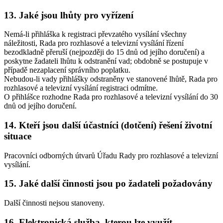
13. Jaké jsou lhůty pro vyřízení
Nemá-li přihláška k registraci převzatého vysílání všechny
náležitosti, Rada pro rozhlasové a televizní vysílání řízení
bezodkladně přeruší (nejpozději do 15 dnů od jejího doručení) a
poskytne žadateli lhůtu k odstranění vad; obdobně se postupuje v
případě nezaplacení správního poplatku.
Nebudou-li vady přihlášky odstraněny ve stanovené lhůtě, Rada pro
rozhlasové a televizní vysílání registraci odmítne.
O přihlášce rozhodne Rada pro rozhlasové a televizní vysílání do 30
dnů od jejího doručení.
14. Kteří jsou další účastníci (dotčení) řešení životní
situace
Pracovníci odborných útvarů Úřadu Rady pro rozhlasové a televizní
vysílání.
15. Jaké další činnosti jsou po žadateli požadovány
Další činnosti nejsou stanoveny.
16. Elektronická služba, kterou lze využít