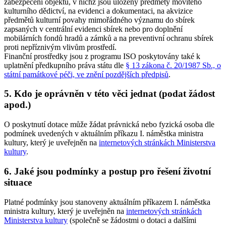
zabezpečení objektů, v nichž jsou uloženy předměty movitého
kulturního dědictví, na evidenci a dokumentaci, na akvizice
předmětů kulturní povahy mimořádného významu do sbírek
zapsaných v centrální evidenci sbírek nebo pro doplnění
mobilárních fondů hradů a zámků a na preventivní ochranu sbírek
proti nepříznivým vlivům prostředí.
Finanční prostředky jsou z programu ISO poskytovány také k
uplatnění předkupního práva státu dle
§ 13 zákona č. 20/1987 Sb., o
státní památkové péči, ve znění pozdějších předpisů
.
5. Kdo je oprávněn v této věci jednat (podat žádost
apod.)
O poskytnutí dotace může žádat právnická nebo fyzická osoba dle
podmínek uvedených v aktuálním příkazu I. náměstka ministra
kultury, který je uveřejněn na
internetových stránkách Ministerstva
kultury
.
6. Jaké jsou podmínky a postup pro řešení životní
situace
Platné podmínky jsou stanoveny aktuálním příkazem I. náměstka
ministra kultury, který je uveřejněn na
internetových stránkách
Ministerstva kultury
(společně se žádostmi o dotaci a dalšími