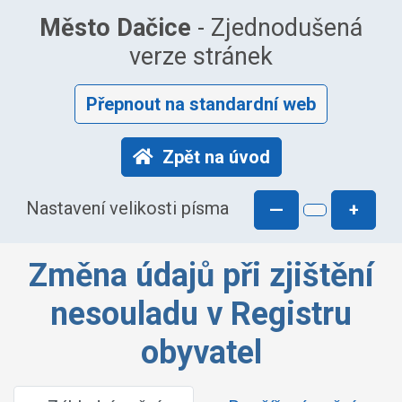
Město Dačice
- Zjednodušená
verze stránek
Přepnout na standardní web
Zpět na úvod
Nastavení velikosti písma
—
+
Změna údajů při zjištění
nesouladu v Registru
obyvatel