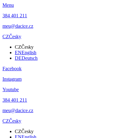
Menu
384 401 211
meu@dacice.cz
CZ
Česky
CZ
Česky
EN
English
DE
Deutsch
Facebook
Instagram
Youtube
384 401 211
meu@dacice.cz
CZ
Česky
CZ
Česky
EN
English