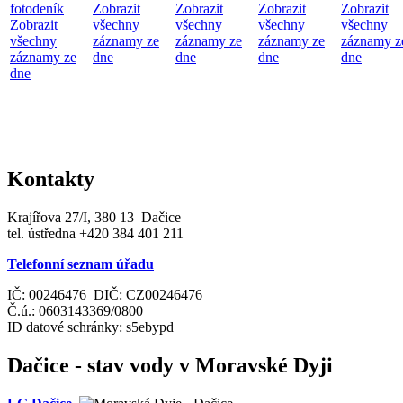
fotodeník
Zobrazit
Zobrazit
Zobrazit
Zobrazit
Zobrazit
všechny
všechny
všechny
všechny
všechny
záznamy ze
záznamy ze
záznamy ze
záznamy z
záznamy ze
dne
dne
dne
dne
dne
Kontakty
Krajířova 27/I, 380 13 Dačice
tel. ústředna +420 384 401 211
Telefonní seznam úřadu
IČ: 00246476 DIČ: CZ00246476
Č.ú.: 0603143369/0800
ID datové schránky: s5ebypd
Dačice - stav vody v Moravské Dyji