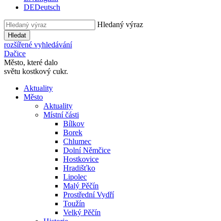
DE
Deutsch
Hledaný výraz
Hledat
rozšířené vyhledávání
Dačice
Město, které dalo
světu kostkový cukr.
Aktuality
Město
Aktuality
Místní části
Bílkov
Borek
Chlumec
Dolní Němčice
Hostkovice
Hradišťko
Lipolec
Malý Pěčín
Prostřední Vydří
Toužín
Velký Pěčín