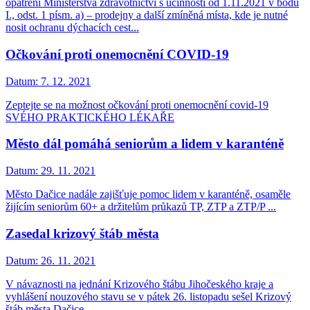
opatření Ministerstva zdravotnictví s účinností od 1.11.2021 v bodu
I., odst. 1 písm. a) – prodejny a další zmíněná místa, kde je nutné
nosit ochranu dýchacích cest...
Očkování proti onemocnění COVID-19
Datum:
7. 12. 2021
Zeptejte se na možnost očkování proti onemocnění covid-19
SVÉHO PRAKTICKÉHO LÉKAŘE
Město dál pomáhá seniorům a lidem v karanténě
Datum:
29. 11. 2021
Město Dačice nadále zajišťuje pomoc lidem v karanténě, osaměle
žijícím seniorům 60+ a držitelům průkazů TP, ZTP a ZTP/P ...
Zasedal krizový štáb města
Datum:
26. 11. 2021
V návaznosti na jednání Krizového štábu Jihočeského kraje a
vyhlášení nouzového stavu se v pátek 26. listopadu sešel Krizový
štáb města Dačice ....