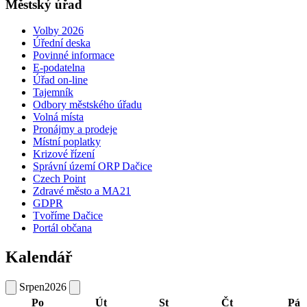
Městský úřad
Volby 2026
Úřední deska
Povinné informace
E-podatelna
Úřad on-line
Tajemník
Odbory městského úřadu
Volná místa
Pronájmy a prodeje
Místní poplatky
Krizové řízení
Správní území ORP Dačice
Czech Point
Zdravé město a MA21
GDPR
Tvoříme Dačice
Portál občana
Kalendář
Srpen
2026
Po
Út
St
Čt
Pá