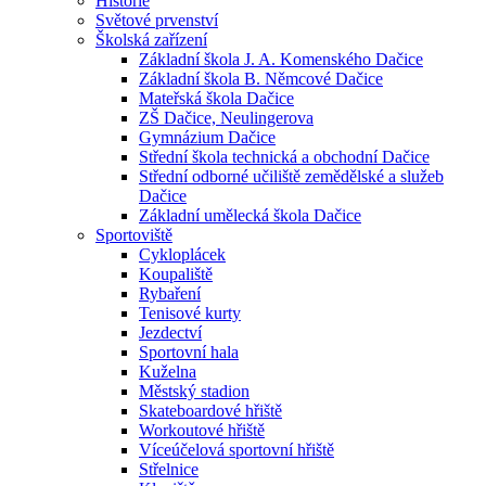
Historie
Světové prvenství
Školská zařízení
Základní škola J. A. Komenského Dačice
Základní škola B. Němcové Dačice
Mateřská škola Dačice
ZŠ Dačice, Neulingerova
Gymnázium Dačice
Střední škola technická a obchodní Dačice
Střední odborné učiliště zemědělské a služeb
Dačice
Základní umělecká škola Dačice
Sportoviště
Cykloplácek
Koupaliště
Rybaření
Tenisové kurty
Jezdectví
Sportovní hala
Kuželna
Městský stadion
Skateboardové hřiště
Workoutové hřiště
Víceúčelová sportovní hřiště
Střelnice