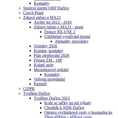
Kontakty
Správní území ORP Dačice
Czech Point
Zdravé město a MA21
Archiv let 2012 - 2016
Zdravé město a MA21 - grant
Dotace RE-USE 2
Udržitelné využívání území
Aktuality, pozvánky
Termíny 2026
Komise, kontakty
Plán zlepšování 2026
Fórum ZM - 10P
Kulaté stoly
Mezioborové setkání
Kontakty
Veřejná projednání
Partneři
GDPR
Tvoříme Dačice
Tvoříme Dačice 2021
Koše se sáčky na psí výkaly
Chodník k SDH Dačice
Oprava vycházkové cesty v lesoparku ke
Třem křížům – křížová cesta