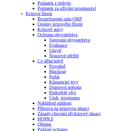
Poplatek z pobytu
Poplatek za užívání prostranství
Krizové řízení
Bezpečnostní rada ORP
Orgány krizového řízení
Krizové stavy
Ochrana obyvatelstva
Varování obyvatelstva
Evakuace
Ukrytí
Nouzové přežití
Co dělat když
Povodně
Blackout
Požár
Klimatické jevy
Dopravní nehoda
Podezřelé věci
Útok, terorismus
Nahlášení události
Příprava na krizovou situaci
Zásady chování při krizové situaci
HOPKS
Obrana
Požární ochrana