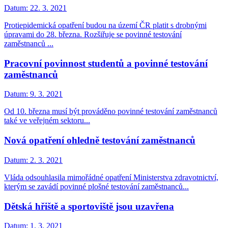
Datum:
22. 3. 2021
Protiepidemická opatření budou na území ČR platit s drobnými
úpravami do 28. března. Rozšiřuje se povinné testování
zaměstnanců ...
Pracovní povinnost studentů a povinné testování
zaměstnanců
Datum:
9. 3. 2021
Od 10. března musí být prováděno povinné testování zaměstnanců
také ve veřejném sektoru...
Nová opatření ohledně testování zaměstnanců
Datum:
2. 3. 2021
Vláda odsouhlasila mimořádné opatření Ministerstva zdravotnictví,
kterým se zavádí povinné plošné testování zaměstnanců...
Dětská hřiště a sportoviště jsou uzavřena
Datum:
1. 3. 2021