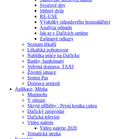
Svozové dny
Sběrný dvůr
RE-USE
Výsledky odpadového hospodářství
Analýza odpadu
Jak to v Dačicích umíme
Zajímavé odkazy
Seznam lékařů
Lékařská pohotovost
Nabídka práce na Dačicku
Banky, bankomaty
Veřejná doprava, TAXI
Životní situace
Senior Pas
Doprava seniorů
Aplikace, Média
Munipolis
V obraze
Skryté příběhy - První kostka cukru
Dačický zpravodaj
Dačická televize
Video galerie
Video galerie 2020
Tematická stezka