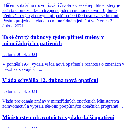
Klíčem k dalšímu rozvolňování života v České republice, který je
teď stále omezen kvůli trvající epidemii nemoci Covid-19, bude
především výskyt nových případů na 100 000 osob za sedm dnů.
Postup projednala vláda na mimořádném jednání ve čtvrtek 22.
dubna 2021.
Také čtvrtý dubnový týden přinesl změny v
mimořádných opatřeních
Datum:
20. 4. 2021
V pondělí 19.4. vydala vláda nová opatření a rozhodla o změnách v
několika stávajících ...
Vláda schválila 12. dubna nová opatření
Datum:
13. 4. 2021
Vláda projednala změny v mimořádných opatřeních Ministerstva
zdravotnictví a vypsala několik podpůrných dotačních programů ...
Ministerstvo zdravotnictví vydalo další opatření