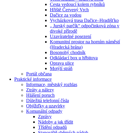
Cesta vedoucí kolem rybníků
Hřiště Červený Vrch
Dačice za vodou
Vycházková trasa Dačice–Hradišťko
„ Jurský parčík“ odpočinková zóna v
divoké přírodě
Uzavíratelné posezení
Komunitní prostor na horním náměstí
(Hradecká brána)
Bosonohý chodník
Odkládací box u hřbitova
Oprava ulice
Motýlí stráň
Portál občana
Praktické informace
Informace, městský rozhlas
Ztráty a nálezy
Hlášení poruch
Důležitá telefonní čísla
Objížďky a uzavírky
Komunální odpady
Zprávy
Nádoby a jak třídit
Třídění odpadů
Stanoviště sběrných nádob