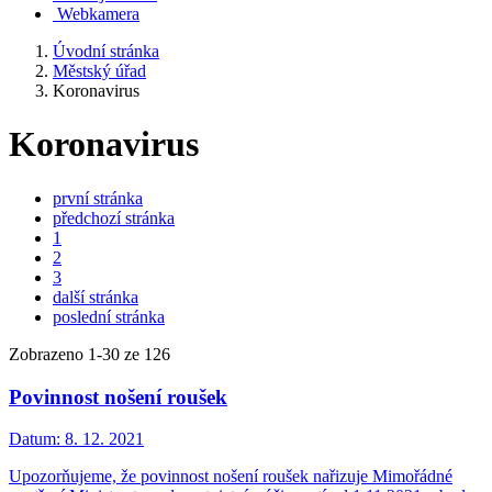
Webkamera
Úvodní stránka
Městský úřad
Koronavirus
Koronavirus
první stránka
předchozí stránka
1
2
3
další stránka
poslední stránka
Zobrazeno
1
-
30
ze 126
Povinnost nošení roušek
Datum:
8. 12. 2021
Upozorňujeme, že povinnost nošení roušek nařizuje Mimořádné