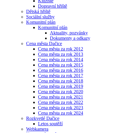
Kluziště
Dopravní hřiště
Dětská hřiště
Sociální služby
Komunitní plán
Komunitní plán
Aktuality, pozvánky
Dokumenty a odkazy
Cena města Dačice
Cena města za rok 2012
Cena města za rok 2013
Cena města za rok 2014
Cena města za rok 2015
Cena města za rok 2016
Cena města za rok 2017
Cena města za rok 2018
Cena města za rok 2019
Cena města za rok 2020
Cena města za rok 2021
Cena města za rok 2022
Cena města za rok 2023
Cena města za rok 2024
Rozkvetlé Dačice
Letos soutěží
Webkamera