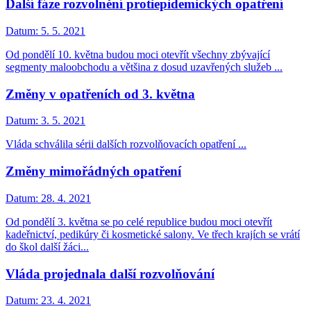
Další fáze rozvolnění protiepidemických opatření
Datum:
5. 5. 2021
Od pondělí 10. května budou moci otevřít všechny zbývající
segmenty maloobchodu a většina z dosud uzavřených služeb ...
Změny v opatřeních od 3. května
Datum:
3. 5. 2021
Vláda schválila sérii dalších rozvolňovacích opatření ...
Změny mimořádných opatření
Datum:
28. 4. 2021
Od pondělí 3. května se po celé republice budou moci otevřít
kadeřnictví, pedikúry či kosmetické salony. Ve třech krajích se vrátí
do škol další žáci...
Vláda projednala další rozvolňování
Datum:
23. 4. 2021