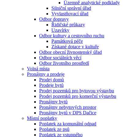
Územně analytické podklady
Silniční správní úřad
Vyvlastňovací úřad
Odbor dopravy
Řidičské průkazy
Uzavírky
Odbor kultury a cestovního ruchu
Památková péče
Získané dotace v kultuře
Odbor obecní živnostenský úřad
Odbor sociálních věcí
Odbor životního prostředí
Volná místa
Pronájmy a prodeje
Prodej domů
Prodeje bytů
Prodej pozemků pro bytovou výstavbu
Prodej pozemků pro komerční výstavbu
Pronájmy bytů
Pronájmy nebytových prostor
Pronájmy bytů v DPS Dačice
Místní poplatky
Poplatek za komunální odpad
Poplatek ze psů
Poplatek ze vstupného