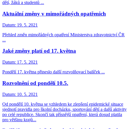
dětí, žáků a studentů ...
Aktuální změny v mimořádných opatřenich
Datum:
19. 5. 2021
Přehled změn mimořádných opatření Ministerstva zdravotnictví ČR
...
Jaké změny platí od 17. května
Datum:
17. 5. 2021
Pondělí 17. května přineslo další rozvolňovací balíček ...
Rozvolnění od pondělí 10.5.
Datum:
10. 5. 2021
Od pondělí 10. května se vzhledem ke zlepšení epidemické situace
sjednotí pravidla pro školní docházku, sportování dětí a další aktivity
po celé republice. Skončí tak přísnější opatření, která dosud platila
pro většinu krajů...