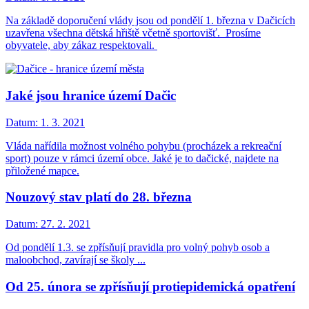
Na základě doporučení vlády jsou od pondělí 1. března v Dačicích
uzavřena všechna dětská hřiště včetně sportovišť. Prosíme
obyvatele, aby zákaz respektovali.
Jaké jsou hranice území Dačic
Datum:
1. 3. 2021
Vláda nařídila možnost volného pohybu (procházek a rekreační
sport) pouze v rámci území obce. Jaké je to dačické, najdete na
přiložené mapce.
Nouzový stav platí do 28. března
Datum:
27. 2. 2021
Od pondělí 1.3. se zpřísňují pravidla pro volný pohyb osob a
maloobchod, zavírají se školy ...
Od 25. února se zpřísňují protiepidemická opatření