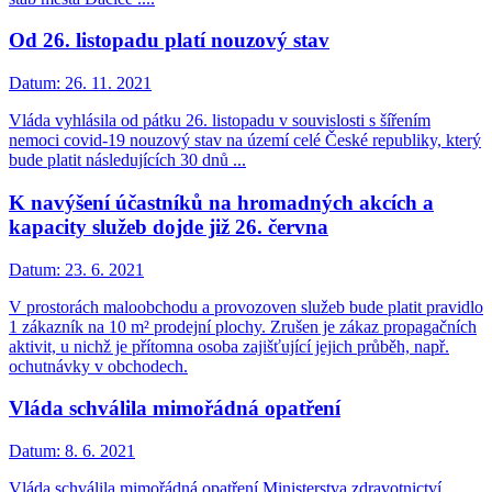
Od 26. listopadu platí nouzový stav
Datum:
26. 11. 2021
Vláda vyhlásila od pátku 26. listopadu v souvislosti s šířením
nemoci covid-19 nouzový stav na území celé České republiky, který
bude platit následujících 30 dnů ...
K navýšení účastníků na hromadných akcích a
kapacity služeb dojde již 26. června
Datum:
23. 6. 2021
V prostorách maloobchodu a provozoven služeb bude platit pravidlo
1 zákazník na 10 m² prodejní plochy. Zrušen je zákaz propagačních
aktivit, u nichž je přítomna osoba zajišťující jejich průběh, např.
ochutnávky v obchodech.
Vláda schválila mimořádná opatření
Datum:
8. 6. 2021
Vláda schválila mimořádná opatření Ministerstva zdravotnictví,