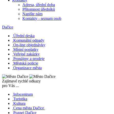
Kontakty
Adresa, úřední doba
Přítomnost úředníků
Napište nám
Kontakty - seznam osob
Dačice
Úřední deska
Komunální odpady
On-line objednávky
Místní poplatky
Veřejné zakázky
Pronájmy a prodeje
Městská policie
Organizace města
Zajímavé rychlé odkazy
pro Vás ...
Infocentrum
Turistika
Kultura
Cena města Dačice
Poznej Dačice