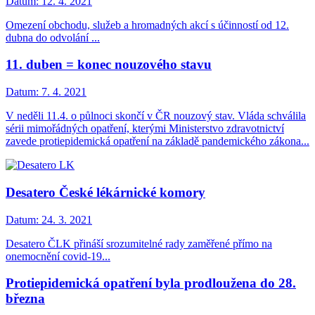
Datum:
12. 4. 2021
Omezení obchodu, služeb a hromadných akcí s účinností od 12.
dubna do odvolání ...
11. duben = konec nouzového stavu
Datum:
7. 4. 2021
V neděli 11.4. o půlnoci skončí v ČR nouzový stav. Vláda schválila
sérii mimořádných opatření, kterými Ministerstvo zdravotnictví
zavede protiepidemická opatření na základě pandemického zákona...
Desatero České lékárnické komory
Datum:
24. 3. 2021
Desatero ČLK přináší srozumitelné rady zaměřené přímo na
onemocnění covid-19...
Protiepidemická opatření byla prodloužena do 28.
března