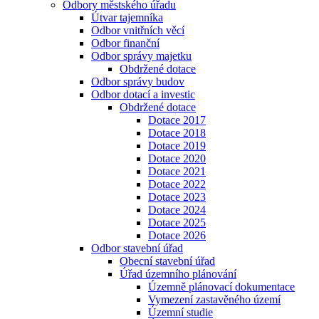
Odbory městského úřadu
Útvar tajemníka
Odbor vnitřních věcí
Odbor finanční
Odbor správy majetku
Obdržené dotace
Odbor správy budov
Odbor dotací a investic
Obdržené dotace
Dotace 2017
Dotace 2018
Dotace 2019
Dotace 2020
Dotace 2021
Dotace 2022
Dotace 2023
Dotace 2024
Dotace 2025
Dotace 2026
Odbor stavební úřad
Obecní stavební úřad
Úřad územního plánování
Územně plánovací dokumentace
Vymezení zastavěného území
Územní studie