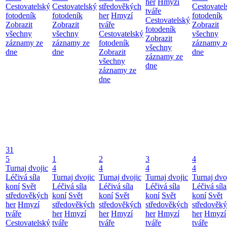
her
Hmyzí
Cestovatelský
Cestovatelský
středověkých
Cestovatel
tváře
fotodeník
fotodeník
her
Hmyzí
fotodeník
Cestovatelský
Zobrazit
Zobrazit
tváře
Zobrazit
fotodeník
všechny
všechny
Cestovatelský
všechny
Zobrazit
záznamy ze
záznamy ze
fotodeník
záznamy z
všechny
dne
dne
Zobrazit
dne
záznamy ze
všechny
dne
záznamy ze
dne
31
5
1
2
3
4
Turnaj dvojic
4
4
4
4
Léčivá síla
Turnaj dvojic
Turnaj dvojic
Turnaj dvojic
Turnaj dvo
koní
Svět
Léčivá síla
Léčivá síla
Léčivá síla
Léčivá síla
středověkých
koní
Svět
koní
Svět
koní
Svět
koní
Svět
her
Hmyzí
středověkých
středověkých
středověkých
středověk
tváře
her
Hmyzí
her
Hmyzí
her
Hmyzí
her
Hmyzí
Cestovatelský
tváře
tváře
tváře
tváře