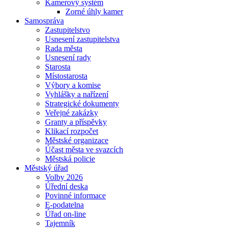
Kamerový systém
Zorné úhly kamer
Samospráva
Zastupitelstvo
Usnesení zastupitelstva
Rada města
Usnesení rady
Starosta
Místostarosta
Výbory a komise
Vyhlášky a nařízení
Strategické dokumenty
Veřejné zakázky
Granty a příspěvky
Klikací rozpočet
Městské organizace
Účast města ve svazcích
Městská policie
Městský úřad
Volby 2026
Úřední deska
Povinné informace
E-podatelna
Úřad on-line
Tajemník