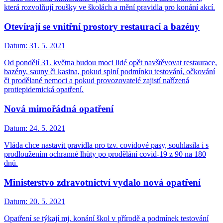
která rozvolňují roušky ve školách a mění pravidla pro konání akcí.
Otevírají se vnitřní prostory restaurací a bazény
Datum:
31. 5. 2021
Od pondělí 31. května budou moci lidé opět navštěvovat restaurace,
bazény, sauny či kasina, pokud splní podmínku testování, očkování
či prodělané nemoci a pokud provozovatelé zajistí nařízená
protiepidemická opatření.
Nová mimořádná opatření
Datum:
24. 5. 2021
Vláda chce nastavit pravidla pro tzv. covidové pasy, souhlasila i s
prodloužením ochranné lhůty po prodělání covid-19 z 90 na 180
dnů.
Ministerstvo zdravotnictví vydalo nová opatření
Datum:
20. 5. 2021
Opatření se týkají mj. konání škol v přírodě a podmínek testování