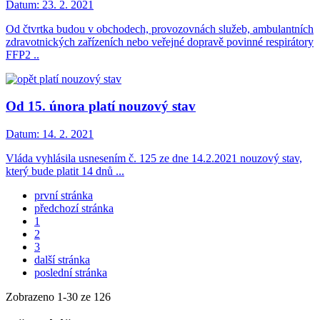
Datum:
23. 2. 2021
Od čtvrtka budou v obchodech, provozovnách služeb, ambulantních
zdravotnických zařízeních nebo veřejné dopravě povinné respirátory
FFP2 ..
Od 15. února platí nouzový stav
Datum:
14. 2. 2021
Vláda vyhlásila usnesením č. 125 ze dne 14.2.2021 nouzový stav,
který bude platit 14 dnů ...
první stránka
předchozí stránka
1
2
3
další stránka
poslední stránka
Zobrazeno
1
-
30
ze 126